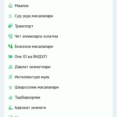
Маҳалла
Суд-ҳуқуқ масалалари
Транспорт
Чет элликларга эслатма
Божхона масалалари
One ID ва ЯИДХП
Давлат хизматлари
Интеллектуал мулк
Шаҳарсозлик масалалари
Тадбиркорлик
Адвокат хизмати