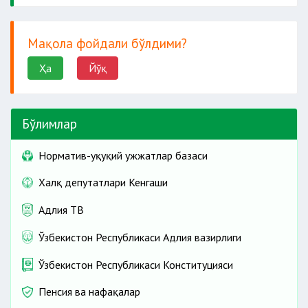
Мақола фойдали бўлдими?
Ҳа
Йўқ
Бўлимлар
Норматив-ҳуқуқий ҳужжатлар базаси
Халқ депутатлари Кенгаши
Адлия ТВ
Ўзбекистон Республикаси Адлия вазирлиги
Ўзбекистон Республикаси Конституцияси
Пенсия ва нафақалар