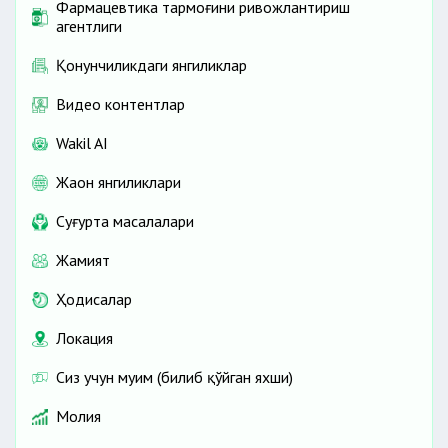
Фармацевтика тармоғини ривожлантириш
агентлиги
Қонунчиликдаги янгиликлар
Видео контентлар
Wakil AI
Жаҳон янгиликлари
Cуғурта масалалари
Жамият
Ҳодисалар
Локация
Сиз учун муҳим (билиб қўйган яхши)
Молия