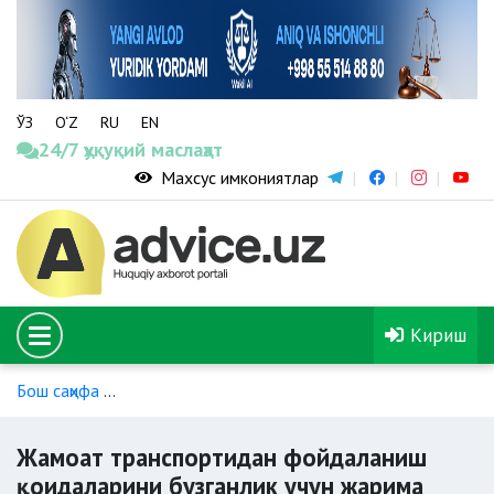
ЎЗ
O‘Z
RU
EN
24/7 ҳуқуқий маслаҳат
Махсус имкониятлар
Кириш
Бош саҳифа
Йўловчилар транспорти (такси, автобус, метро)
Жамоат транспортидан фойдаланиш
қоидаларини бузганлик учун жарима