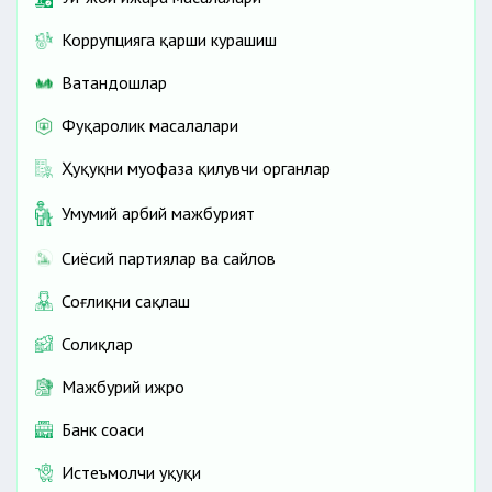
Коррупцияга қарши курашиш
Ватандошлар
Фуқаролик масалалари
Ҳуқуқни муҳофаза қилувчи органлар
Умумий ҳарбий мажбурият
Сиёсий партиялар ва сайлов
Соғлиқни сақлаш
Солиқлар
Мажбурий ижро
Банк соҳаси
Истеъмолчи ҳуқуқи