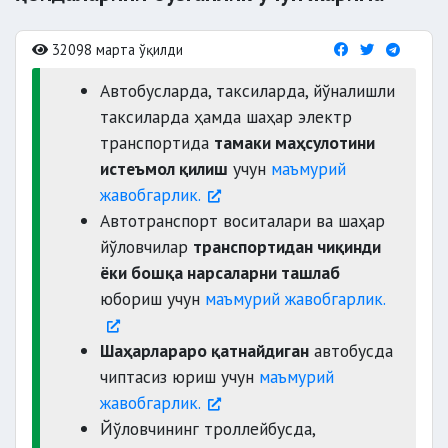
32098 марта ўқилди
Автобусларда, таксиларда, йўналишли
таксиларда ҳамда шаҳар электр
транспортида
тамаки маҳсулотини
истеъмол қилиш
учун
маъмурий
жавобгарлик.
Автотранспорт воситалари ва шаҳар
йўловчилар
транспортидан чиқинди
ёки бошқа нарсаларни ташлаб
юбориш учун
маъмурий жавобгарлик.
Шаҳарлараро қатнайдиган
автобусда
чиптасиз юриш учун
маъмурий
жавобгарлик.
Йўловчининг троллейбусда,