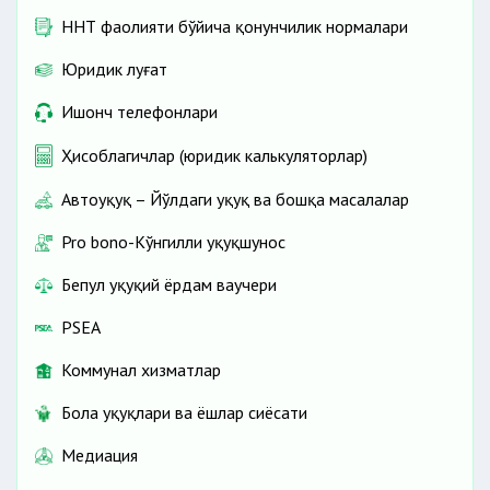
ННТ фаолияти бўйича қонунчилик нормалари
Юридик луғат
Ишонч телефонлари
Ҳисоблагичлар (юридик калькуляторлар)
Автоҳуқуқ – Йўлдаги ҳуқуқ ва бошқа масалалар
Pro bono-Кўнгилли ҳуқуқшунос
Бепул ҳуқуқий ёрдам ваучери
PSEA
Коммунал хизматлар
Бола ҳуқуқлари ва ёшлар сиёсати
Медиация