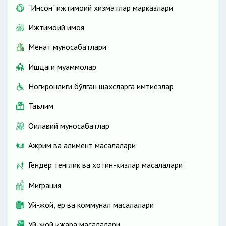
"Инсон" ижтимоий хизматлар марказлари
Ижтимоий ҳимоя
Меҳнат муносабатлари
Ишдаги муаммолар
Ногиронлиги бўлган шахсларга имтиёзлар
Таълим
Оилавий муносабатлар
Ажрим ва алимент масалалари
Гендер тенглик ва хотин-қизлар масалалари
Миграция
Уй-жой, ер ва коммунал масалалари
Уй-жой ижара масалалари