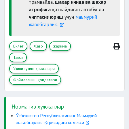
трамвайда,
шаҳар ичида ва шаҳар
атрофига
қатнайдиган автобусда
чиптасиз юриш
учун
маъмурий
жавобгарлик.
Билет
Жазо
жарима
Такси
Ўзини тутиш қоидалари
Фойдаланиш қоидалари
Норматив ҳужжатлар
Ўзбекистон Республикасининг Маъмурий
жавобгарлик тўғрисидаги кодекси