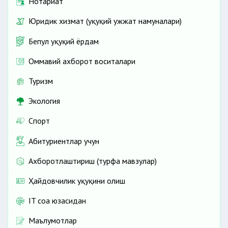
Нотариат
Юридик хизмат (ҳуқуқий ҳужжат намуналари)
Бепул ҳуқуқий ёрдам
Оммавий ахборот воситалари
Туризм
Экология
Спорт
Абитуриентлар учун
Ахборотлаштириш (турфа мавзулар)
Ҳайдовчилик ҳуқуқини олиш
IT соҳа юзасидан
Маълумотлар