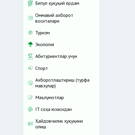
Бепул ҳуқуқий ёрдам
Оммавий ахборот
воситалари
Туризм
Экология
Абитуриентлар учун
Спорт
Ахборотлаштириш (турфа
мавзулар)
Маълумотлар
IT соҳа юзасидан
Ҳайдовчилик ҳуқуқини
олиш