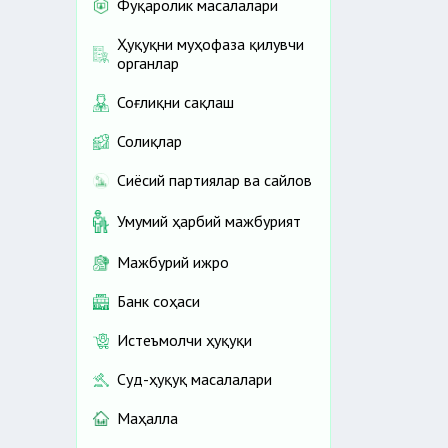
Фуқаролик масалалари
Ҳуқуқни муҳофаза қилувчи
органлар
Соғлиқни сақлаш
Солиқлар
Сиёсий партиялар ва сайлов
Умумий ҳарбий мажбурият
Мажбурий ижро
Банк соҳаси
Истеъмолчи ҳуқуқи
Суд-ҳуқуқ масалалари
Маҳалла