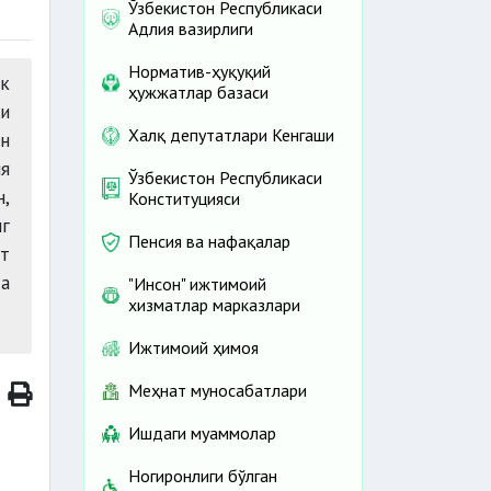
Ўзбекистон Республикаси
Адлия вазирлиги
Норматив-ҳуқуқий
к
ҳужжатлар базаси
и
Халқ депутатлари Кенгаши
н
я
Ўзбекистон Республикаси
н,
Конституцияси
г
Пенсия ва нафақалар
т
а
"Инсон" ижтимоий
хизматлар марказлари
Ижтимоий ҳимоя
Меҳнат муносабатлари
Ишдаги муаммолар
Ногиронлиги бўлган