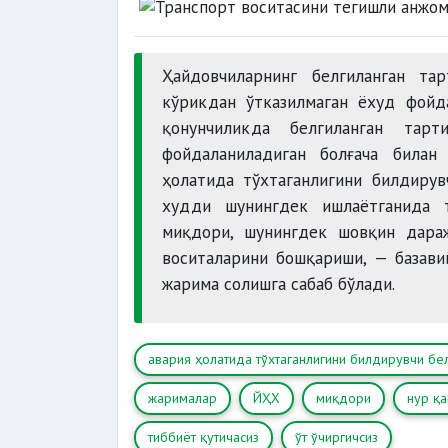
Ҳайдовчиларнинг белгиланган та
кўрикдан ўтказилмаган ёхуд фойд
қонунчиликда белгиланган тар
фойдаланиладиган болғача билан 
ҳолатида тўхтаганлигини билдирув
худди шунингдек ишлаётганида т
миқдори, шунингдек шовқин дараж
воситаларини бошқариши, — базав
жарима солишга сабаб бўлади.
авария ҳолатида тўхтаганлигини билдирувчи бе
жарималар
ЙҲХ
миқдори
нур қа
тиббиёт қутичасиз
ўт ўчиргичсиз