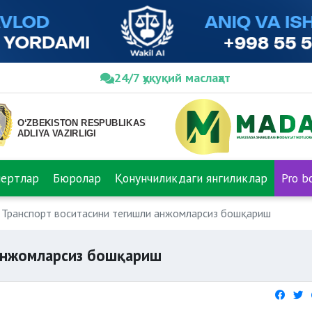
24/7 ҳуқуқий маслаҳат
пертлар
Бюролар
Қонунчиликдаги янгиликлар
Pro b
Транспорт воситасини тегишли анжомларсиз бошқариш
 анжомларсиз бошқариш