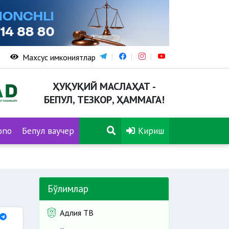
Махсус имкониятлар
ҲУҚУҚИЙ МАСЛАҲАТ -
БЕПУЛ, ТЕЗКОР, ҲАММАГА!
ono
Бепул ваучер
Кириш
Бўлимлар
Адлия ТВ