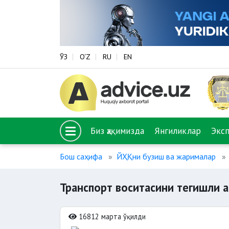
ЎЗ
O‘Z
RU
EN
Биз ҳақимизда
Янгиликлар
Экс
Бош саҳифа
ЙҲҚни бузиш ва жарималар
Транспорт воситасини тегишли
16812 марта ўқилди