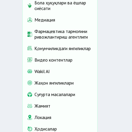
Бола ҳуқуқлари ва ёшлар
сиёсати
Медиация
Фармацевтика тармоғини
ривожлантириш агентлиги
Қонунчиликдаги янгиликлар
Видео контентлар
Wakil AI
Жаҳон янгиликлари
Cуғурта масалалари
Жамият
Локация
Ҳодисалар