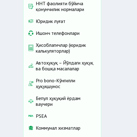
ННТ фаолияти бўйича
қонунчилик нормалари
Юридик луғат
Ишонч телефонлари
Ҳисоблагичлар (юридик
калькуляторлар)
Автоҳуқуқ – Йўлдаги ҳуқуқ
ва бошқа масалалар
Pro bono-Кўнгилли
ҳуқуқшунос
Бепул ҳуқуқий ёрдам
ваучери
PSEA
Коммунал хизматлар