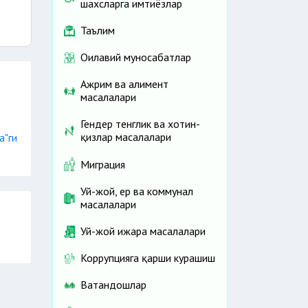
шахсларга имтиёзлар
Таълим
Оилавий муносабатлар
Ажрим ва алимент
масалалари
Гендер тенглик ва хотин-
қизлар масалалари
а"ги
Миграция
Уй-жой, ер ва коммунал
масалалари
Уй-жой ижара масалалари
Коррупцияга қарши курашиш
Ватандошлар