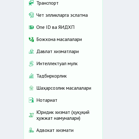
Транспорт
Чет элликларга эслатма
One ID ва ЯИДХП
Божхона масалалари
Давлат хизматлари
Интеллектуал мулк
Тадбиркорлик
Шаҳарсозлик масалалари
Нотариат
Юридик хизмат (ҳуқуқий
ҳужжат намуналари)
Адвокат хизмати