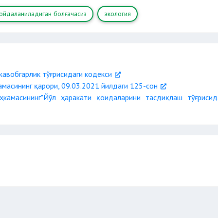
ойдаланиладиган болғачасиз
экология
жавобгарлик тўғрисидаги кодекси
масининг қарори, 09.03.2021 йилдаги 125-сон
ҳкамасининг"Йўл ҳаракати қоидаларини тасдиқлаш тўғрисид