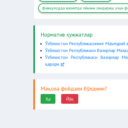
фавқулодда вазиятда ойнани синдириш учун ф
Норматив ҳужжатлар
Ўзбекистон Республикасининг Маъмурий 
Ўзбекистон Республикаси Вазирлар Маҳка
Ўзбекистон Республикаси Вазирлар Ма
қарори
Мақола фойдали бўлдими?
Ҳа
Йўқ