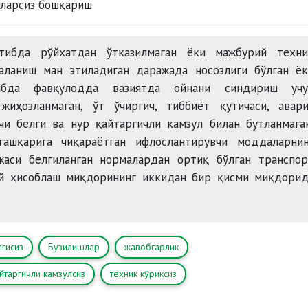
ртибда рўйхатдан ўтказилмаган ёки мажбурий техни
аланиш ман этиладиган даражада носозлиги бўлган ёк
тибда фавқулодда вазиятда ойнани синдириш учу
жиҳозланмаган, ўт ўчиргич, тиббиёт қутичаси, авари
чи белги ва нур қайтаргичли камзул билан бутланмага
ашқарига чиқараётган ифлослантирувчи моддаларнин
аси белгиланган нормалардан ортиқ бўлган транспор
ий ҳисоблаш миқдорининг иккидан бир қисми миқдорид
лгисиз
Бузилишлар
жавобгарлик
йтаргичли камзулсиз
техник кўриксиз