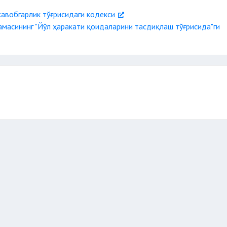
авобгарлик тўғрисидаги кодекси
масининг "Йўл ҳаракати қоидаларини тасдиқлаш тўғрисида"ги