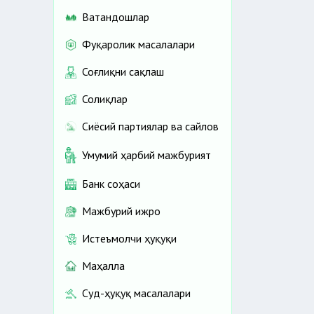
Ватандошлар
Фуқаролик масалалари
Соғлиқни сақлаш
Солиқлар
Сиёсий партиялар ва сайлов
Умумий ҳарбий мажбурият
Банк соҳаси
Мажбурий ижро
Истеъмолчи ҳуқуқи
Маҳалла
Суд-ҳуқуқ масалалари