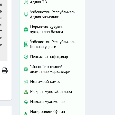
Адлия ТВ
ед
ан
Ўзбекистон Республикаси
Адлия вазирлиги
л
оя
Норматив-ҳуқуқий
ат
ҳужжатлар базаси
ки
Ўзбекистон Республикаси
и
Конституцияси
Пенсия ва нафақалар
"Инсон" ижтимоий
хизматлар марказлари
Ижтимоий ҳимоя
Меҳнат муносабатлари
Ишдаги муаммолар
Ногиронлиги бўлган