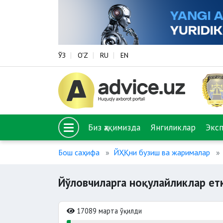
ЎЗ
O‘Z
RU
EN
Биз ҳақимизда
Янгиликлар
Экс
Бош саҳифа
ЙҲҚни бузиш ва жарималар
Йўловчиларга ноқулайликлар ет
17089 марта ўқилди