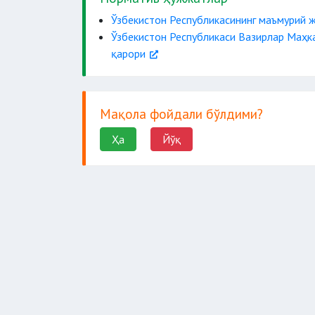
Ўзбекистон Республикасининг маъмурий ж
Ўзбекистон Республикаси Вазирлар Маҳка
қарори
Мақола фойдали бўлдими?
Ҳа
Йўқ