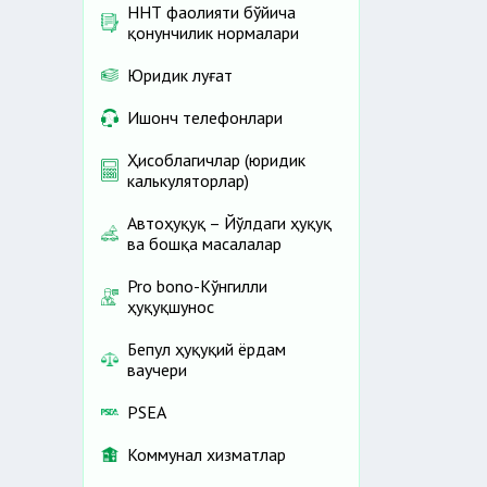
ННТ фаолияти бўйича
қонунчилик нормалари
Юридик луғат
Ишонч телефонлари
Ҳисоблагичлар (юридик
калькуляторлар)
Автоҳуқуқ – Йўлдаги ҳуқуқ
ва бошқа масалалар
Pro bono-Кўнгилли
ҳуқуқшунос
Бепул ҳуқуқий ёрдам
ваучери
PSEA
Коммунал хизматлар