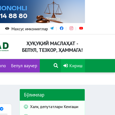
Махсус имкониятлар
ҲУҚУҚИЙ МАСЛАҲАТ -
БЕПУЛ, ТЕЗКОР, ҲАММАГА!
ono
Бепул ваучер
Кириш
Бўлимлар
Халқ депутатлари Кенгаши