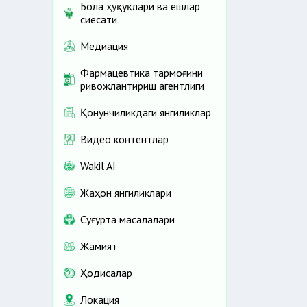
Бола ҳуқуқлари ва ёшлар
сиёсати
Медиация
Фармацевтика тармоғини
ривожлантириш агентлиги
Қонунчиликдаги янгиликлар
Видео контентлар
Wakil AI
Жаҳон янгиликлари
Cуғурта масалалари
Жамият
Ҳодисалар
Локация