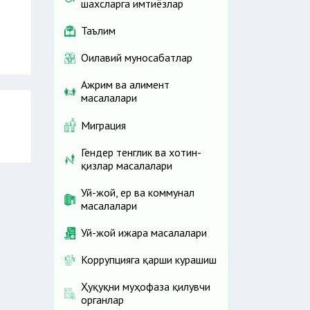
шахсларга имтиёзлар
Таълим
Оилавий муносабатлар
Ажрим ва алимент
масалалари
Миграция
Гендер тенглик ва хотин-
қизлар масалалари
Уй-жой, ер ва коммунал
масалалари
Уй-жой ижара масалалари
Коррупцияга қарши курашиш
Ҳуқуқни муҳофаза қилувчи
органлар