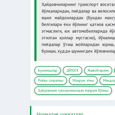
Ҳайдовчиларнинг транспорт воситал
йўлкаларидан, пиёдалар ва велосип
яшил майдонлардан (бундан махсу
белгилари ёки йўлнинг қатнов қисм
этмаслиги, юк автомобилларида йў
этилган ҳоллар мустасно), йўнали
пиёдалар ўтиш жойларидан юриш,
бузиши, худди шунингдек йўловчила
Бузилишлар
ДЙҲХХ
Жавобгарлик
Лойқа сачратиш
Маҳрум этиш
Миқдо
Ҳайдовчилк гувоҳномасидан маҳрум бўлиш
Норматив ҳужжатлар