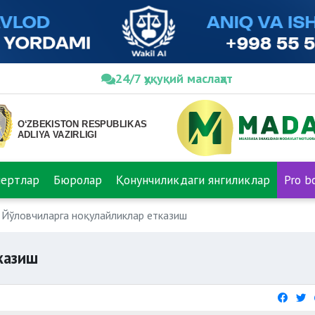
24/7 ҳуқуқий маслаҳат
пертлар
Бюролар
Қонунчиликдаги янгиликлар
Pro b
Йўловчиларга ноқулайликлар етказиш
казиш