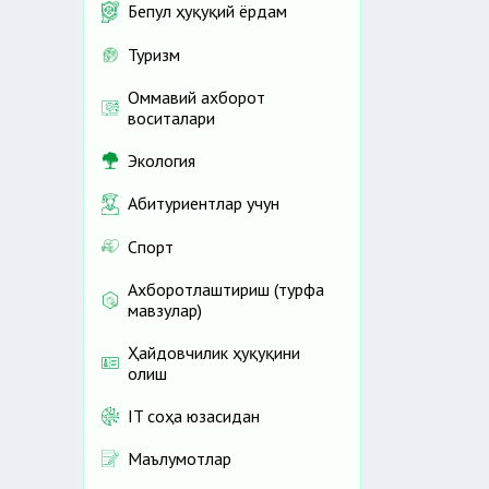
Бепул ҳуқуқий ёрдам
Туризм
Оммавий ахборот
воситалари
Экология
Абитуриентлар учун
Спорт
Ахборотлаштириш (турфа
мавзулар)
Ҳайдовчилик ҳуқуқини
олиш
IT соҳа юзасидан
Маълумотлар