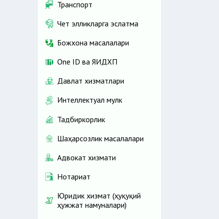
Транспорт
Чет элликларга эслатма
Божхона масалалари
One ID ва ЯИДХП
Давлат хизматлари
Интеллектуал мулк
Тадбиркорлик
Шаҳарсозлик масалалари
Адвокат хизмати
Нотариат
Юридик хизмат (ҳуқуқий
ҳужжат намуналари)