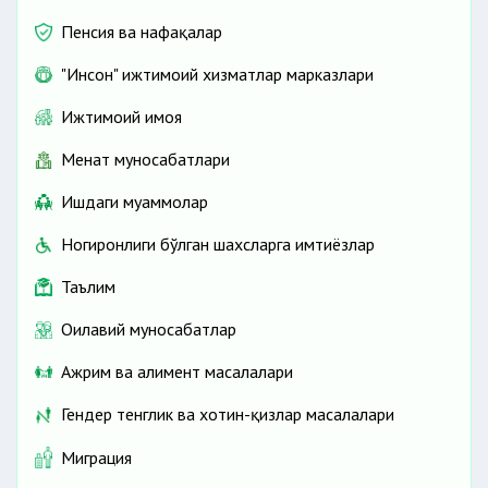
Пенсия ва нафақалар
"Инсон" ижтимоий хизматлар марказлари
Ижтимоий ҳимоя
Меҳнат муносабатлари
Ишдаги муаммолар
Ногиронлиги бўлган шахсларга имтиёзлар
Таълим
Оилавий муносабатлар
Ажрим ва алимент масалалари
Гендер тенглик ва хотин-қизлар масалалари
Миграция