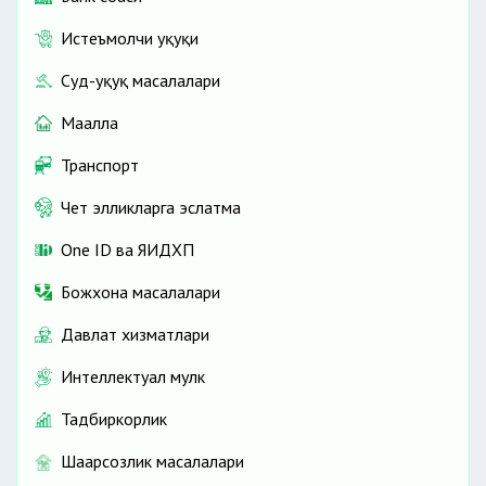
Истеъмолчи ҳуқуқи
Суд-ҳуқуқ масалалари
Маҳалла
Транспорт
Чет элликларга эслатма
One ID ва ЯИДХП
Божхона масалалари
Давлат хизматлари
Интеллектуал мулк
Тадбиркорлик
Шаҳарсозлик масалалари