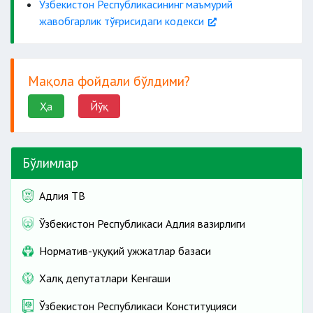
Ўзбекистон Республикасининг маъмурий
жавобгарлик тўғрисидаги кодекси
Мақола фойдали бўлдими?
Ҳа
Йўқ
Бўлимлар
Адлия ТВ
Ўзбекистон Республикаси Адлия вазирлиги
Норматив-ҳуқуқий ҳужжатлар базаси
Халқ депутатлари Кенгаши
Ўзбекистон Республикаси Конституцияси