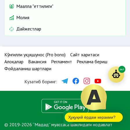
Маҳалла "еттилиги"
Молия
Дайжестлар
Кўнгилли ҳуқуқшунос (Pro bono)
Сайт харитаси
Алоқалар
Вакансия
Регламент
Реклама бериш
Фойдаланиш шартлари
24/7
Кузатиб боринг:
Ҳуқуқий ёрдам керакми?
© 2019-2026 “Мадад” муассаса шаклидаги нодавлат