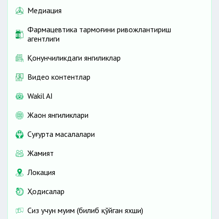
Медиация
Фармацевтика тармоғини ривожлантириш
агентлиги
Қонунчиликдаги янгиликлар
Видео контентлар
Wakil AI
Жаҳон янгиликлари
Cуғурта масалалари
Жамият
Локация
Ҳодисалар
Сиз учун муҳим (билиб қўйган яхши)