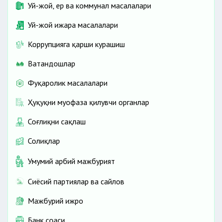
Уй-жой, ер ва коммунал масалалари
Уй-жой ижара масалалари
Коррупцияга қарши курашиш
Ватандошлар
Фуқаролик масалалари
Ҳуқуқни муҳофаза қилувчи органлар
Соғлиқни сақлаш
Солиқлар
Умумий ҳарбий мажбурият
Сиёсий партиялар ва сайлов
Мажбурий ижро
Банк соҳаси