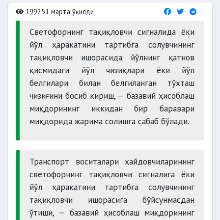
199251 марта ўқилди
Светофорнинг тақиқловчи сигналида ёки
йўл ҳаракатини тартибга солувчининг
тақиқловчи ишорасида йўлнинг қатнов
қисмидаги йўл чизиқлари ёки йўл
белгилари билан белгиланган тўхташ
чизиғини босиб кириш, — базавий ҳисоблаш
миқдорининг иккидан бир баравари
миқдорида жарима солишга сабаб бўлади.
Транспорт воситалари ҳайдовчиларининг
светофорнинг тақиқловчи сигналига ёки
йўл ҳаракатини тартибга солувчининг
тақиқловчи ишорасига бўйсунмасдан
ўтиши, — базавий ҳисоблаш миқдорининг