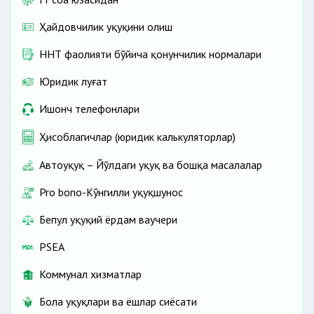
Ҳайдовчилик ҳуқуқини олиш
ННТ фаолияти бўйича қонунчилик нормалари
Юридик луғат
Ишонч телефонлари
Ҳисоблагичлар (юридик калькуляторлар)
Автоҳуқуқ – Йўлдаги ҳуқуқ ва бошқа масалалар
Pro bono-Кўнгилли ҳуқуқшунос
Бепул ҳуқуқий ёрдам ваучери
PSEA
Коммунал хизматлар
Бола ҳуқуқлари ва ёшлар сиёсати