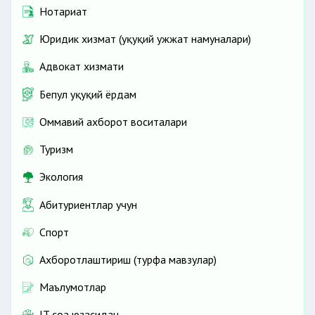
Нотариат
Юридик хизмат (ҳуқуқий ҳужжат намуналари)
Адвокат хизмати
Бепул ҳуқуқий ёрдам
Оммавий ахборот воситалари
Туризм
Экология
Абитуриентлар учун
Спорт
Ахборотлаштириш (турфа мавзулар)
Маълумотлар
IT соҳа юзасидан