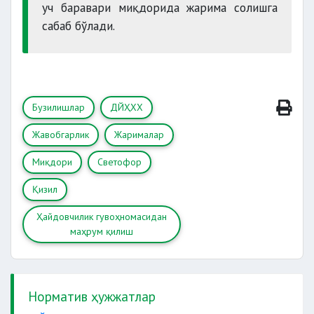
уч баравари миқдорида жарима солишга
сабаб бўлади.
Бузилишлар
ДЙҲХХ
Жавобгарлик
Жарималар
Миқдори
Светофор
Қизил
Ҳайдовчилик гувоҳномасидан
маҳрум қилиш
Норматив ҳужжатлар