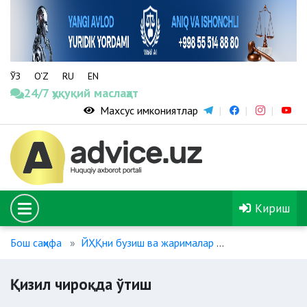
ЎЗ
O‘Z
RU
EN
24/7 ҳуқуқий маслаҳат
Махсус имкониятлар
Кириш
Бош саҳифа
ЙҲҚни бузиш ва жарималар
Қизил чироқда
Қизил чироқда ўтиш