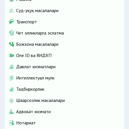
Суд-ҳуқуқ масалалари
Транспорт
Чет элликларга эслатма
Божхона масалалари
One ID ва ЯИДХП
Давлат хизматлари
Интеллектуал мулк
Тадбиркорлик
Шаҳарсозлик масалалари
Адвокат хизмати
Нотариат