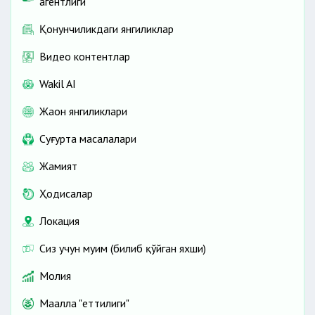
агентлиги
Қонунчиликдаги янгиликлар
Видео контентлар
Wakil AI
Жаҳон янгиликлари
Cуғурта масалалари
Жамият
Ҳодисалар
Локация
Сиз учун муҳим (билиб қўйган яхши)
Молия
Маҳалла "еттилиги"