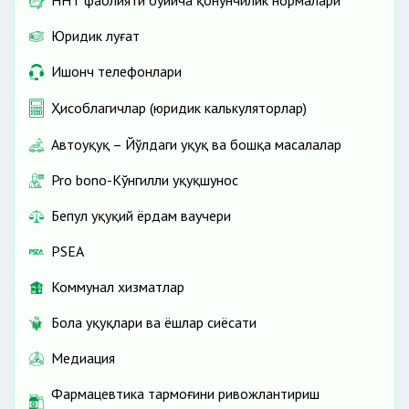
ННТ фаолияти бўйича қонунчилик нормалари
Юридик луғат
Ишонч телефонлари
Ҳисоблагичлар (юридик калькуляторлар)
Автоҳуқуқ – Йўлдаги ҳуқуқ ва бошқа масалалар
Pro bono-Кўнгилли ҳуқуқшунос
Бепул ҳуқуқий ёрдам ваучери
PSEA
Коммунал хизматлар
Бола ҳуқуқлари ва ёшлар сиёсати
Медиация
Фармацевтика тармоғини ривожлантириш