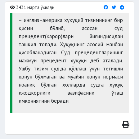
3431 марта ўқилди
– инглиз–америка ҳуқуқий тизимининг бир
қисми бўлиб, асосан суд
прецедент(қарор)лари йиғиндисидан
ташкил топади. Ҳуқуқнинг асосий манбаи
ҳисобланадиган Суд прецедентларининг
мажмуи прецедент ҳуқуқи деб аталади.
Ушбу тизим судда қўллаш учун тегишли
қонун бўлмаган ва муайян қонун нормаси
ноаниқ бўлган ҳолларда судга ҳуқуқ
ижодкорлиги вазифасини ўташ
имкониятини беради.