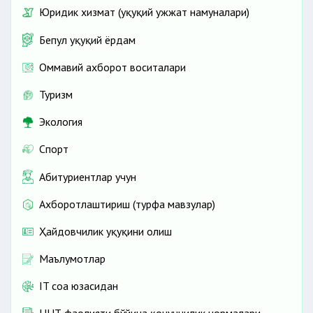
Юридик хизмат (ҳуқуқий ҳужжат намуналари)
Бепул ҳуқуқий ёрдам
Оммавий ахборот воситалари
Туризм
Экология
Спорт
Абитуриентлар учун
Ахборотлаштириш (турфа мавзулар)
Ҳайдовчилик ҳуқуқини олиш
Маълумотлар
IT соҳа юзасидан