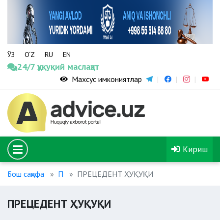
ЎЗ
O‘Z
RU
EN
24/7 ҳуқуқий маслаҳат
Махсус имкониятлар
Кириш
Бош саҳифа
П
ПРЕЦЕДЕНТ ҲУҚУҚИ
ПРЕЦЕДЕНТ ҲУҚУҚИ