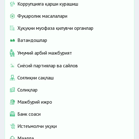
Коррупцияга қарши курашиш
Фуқаролик масалалари
Ҳуқуқни муҳофаза қилувчи органлар
Ватандошлар
Умумий ҳарбий мажбурият
Сиёсий партиялар ва сайлов
Соғлиқни сақлаш
Солиқлар
Мажбурий ижро
Банк соҳаси
Истеъмолчи ҳуқуқи
Маҳалла