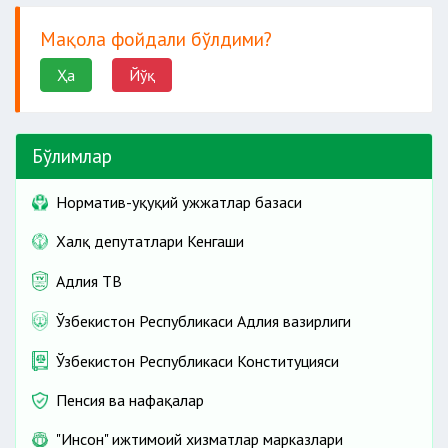
Мақола фойдали бўлдими?
Ҳа
Йўқ
Бўлимлар
Норматив-ҳуқуқий ҳужжатлар базаси
Халқ депутатлари Кенгаши
Адлия ТВ
Ўзбекистон Республикаси Адлия вазирлиги
Ўзбекистон Республикаси Конституцияси
Пенсия ва нафақалар
"Инсон" ижтимоий хизматлар марказлари