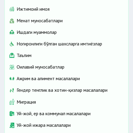
Ижтимоий ҳимоя
Меҳнат муносабатлари
Ишдаги муаммолар
Ногиронлиги бўлган шахсларга имтиёзлар
Таълим
Оилавий муносабатлар
Ажрим ва алимент масалалари
Гендер тенглик ва хотин-қизлар масалалари
Миграция
Уй-жой, ер ва коммунал масалалари
Уй-жой ижара масалалари