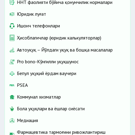
ННТ фаолияти бўйича қонунчилик нормалари
Юридик луғат
Ишонч телефонлари
Ҳисоблагичлар (юридик калькуляторлар)
Автоҳуқуқ – Йўлдаги ҳуқуқ ва бошқа масалалар
Pro bono-Кўнгилли ҳуқуқшунос
Бепул ҳуқуқий ёрдам ваучери
PSEA
Коммунал хизматлар
Бола ҳуқуқлари ва ёшлар сиёсати
Медиация
Фармацевтика тармоғини ривожлантириш