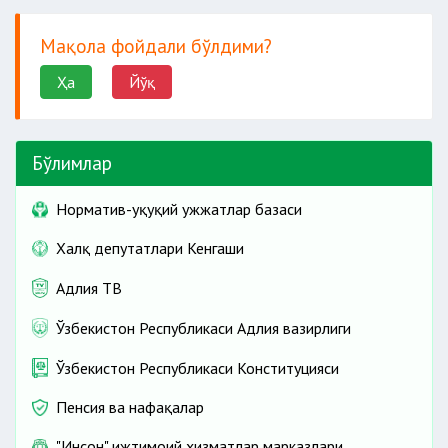
Мақола фойдали бўлдими?
Ҳа
Йўқ
Бўлимлар
Норматив-ҳуқуқий ҳужжатлар базаси
Халқ депутатлари Кенгаши
Адлия ТВ
Ўзбекистон Республикаси Адлия вазирлиги
Ўзбекистон Республикаси Конституцияси
Пенсия ва нафақалар
"Инсон" ижтимоий хизматлар марказлари