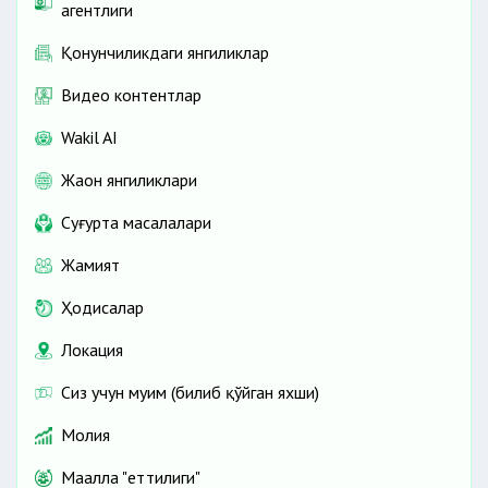
агентлиги
Қонунчиликдаги янгиликлар
Видео контентлар
Wakil AI
Жаҳон янгиликлари
Cуғурта масалалари
Жамият
Ҳодисалар
Локация
Сиз учун муҳим (билиб қўйган яхши)
Молия
Маҳалла "еттилиги"