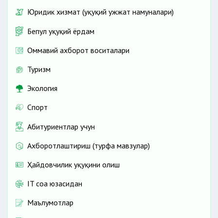
Юридик хизмат (ҳуқуқий ҳужжат намуналари)
Бепул ҳуқуқий ёрдам
Оммавий ахборот воситалари
Туризм
Экология
Спорт
Абитуриентлар учун
Ахборотлаштириш (турфа мавзулар)
Ҳайдовчилик ҳуқуқини олиш
IT соҳа юзасидан
Маълумотлар