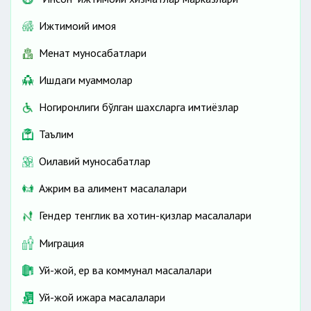
Ижтимоий ҳимоя
Меҳнат муносабатлари
Ишдаги муаммолар
Ногиронлиги бўлган шахсларга имтиёзлар
Таълим
Оилавий муносабатлар
Ажрим ва алимент масалалари
Гендер тенглик ва хотин-қизлар масалалари
Миграция
Уй-жой, ер ва коммунал масалалари
Уй-жой ижара масалалари