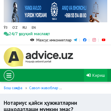
ЎЗ
O‘Z
RU
EN
24/7 ҳуқуқий маслаҳат
Махсус имкониятлар
Кириш
Бош саҳифа
Савол-жавоблар
Нотариус қайси ҳужжатлар
Нотариус қайси ҳужжатларни
шаҳодатлаши мумкин эмас?