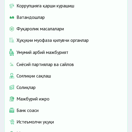
Коррупцияга қарши курашиш
Ватандошлар
Фуқаролик масалалари
Ҳуқуқни муҳофаза қилувчи органлар
Умумий ҳарбий мажбурият
Сиёсий партиялар ва сайлов
Соғлиқни сақлаш
Солиқлар
Мажбурий ижро
Банк соҳаси
Истеъмолчи ҳуқуқи