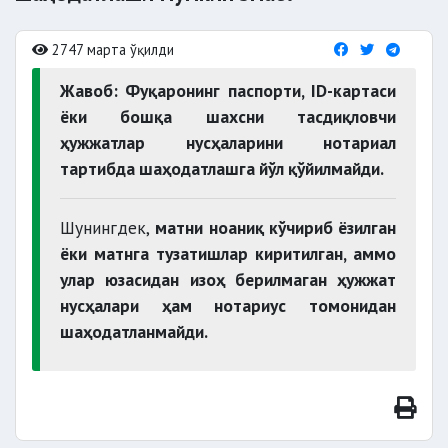
2747 марта ўқилди
Жавоб: Фуқаронинг паспорти, ID-картаси
ёки бошқа шахсни тасдиқловчи
ҳужжатлар нусҳаларини нотариал
тартибда шаҳодатлашга йўл қўйилмайди.
Шунингдек,
матни ноаниқ кўчириб ёзилган
ёки матнга тузатишлар киритилган, аммо
улар юзасидан изоҳ берилмаган ҳужжат
нусҳалари ҳам нотариус томонидан
шаҳодатланмайди.