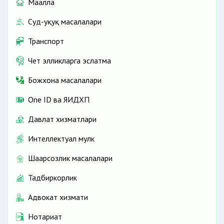
Маҳалла
Суд-ҳуқуқ масалалари
Транспорт
Чет элликларга эслатма
Божхона масалалари
One ID ва ЯИДХП
Давлат хизматлари
Интеллектуал мулк
Шаҳарсозлик масалалари
Тадбиркорлик
Адвокат хизмати
Нотариат