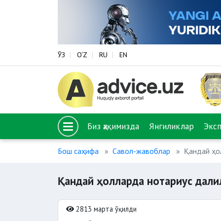
ЎЗ
O‘Z
RU
EN
Биз ҳақимизда
Янгиликлар
Экс
Бош саҳифа
Савол-жавоблар
Қандай ҳо
Қандай ҳолларда нотариус дал
2813 марта ўқилди