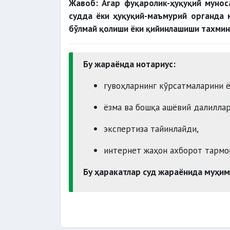
Жавоб: Агар фуқаролик-ҳуқуқий муно
судда ёки ҳуқуқий-маъмурий органда 
бўлмай қолиши ёки қийинлашиши тахмин 
Бу жараёнда нотариус:
гувоҳларнинг кўрсатмаларини ё
ёзма ва бошқа ашёвий далиллар
экспертиза тайинлайди,
интернет жаҳон ахборот тармо
Бу ҳаракатлар суд жараёнида муҳим