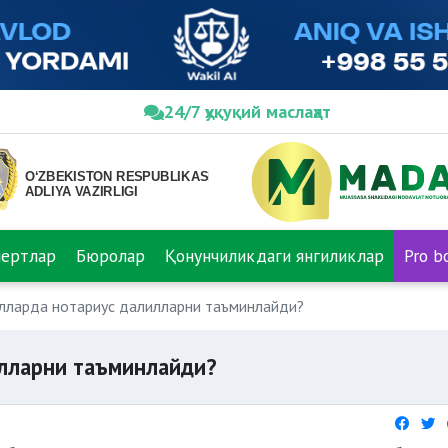
24/7 ҳуқуқий маслаҳат
пертлар
Бюролар
Қонунчиликдаги янгиликлар
Pro b
лларда нотариус далилларни таъминлайди?
илларни таъминлайди?