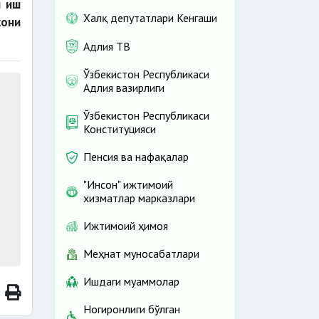
н иш
Халқ депутатлари Кенгаши
кони
Адлия ТВ
Ўзбекистон Республикаси
Адлия вазирлиги
Ўзбекистон Республикаси
Конституцияси
Пенсия ва нафақалар
"Инсон" ижтимоий
хизматлар марказлари
Ижтимоий ҳимоя
Меҳнат муносабатлари
Ишдаги муаммолар
Ногиронлиги бўлган