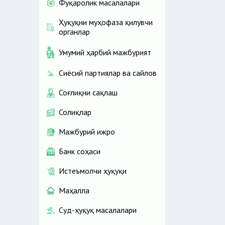
Фуқаролик масалалари
Ҳуқуқни муҳофаза қилувчи
органлар
Умумий ҳарбий мажбурият
Сиёсий партиялар ва сайлов
Соғлиқни сақлаш
Солиқлар
Мажбурий ижро
Банк соҳаси
Истеъмолчи ҳуқуқи
Маҳалла
Суд-ҳуқуқ масалалари