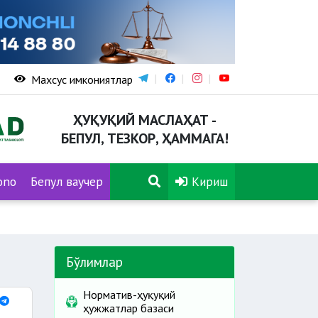
Махсус имкониятлар
ҲУҚУҚИЙ МАСЛАҲАТ -
БЕПУЛ, ТЕЗКОР, ҲАММАГА!
ono
Бепул ваучер
Кириш
Бўлимлар
Норматив-ҳуқуқий
ҳужжатлар базаси