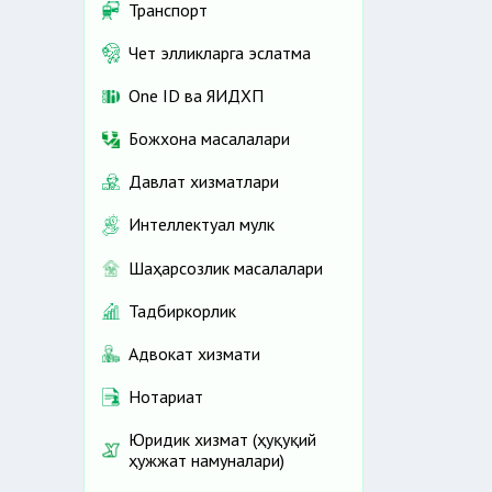
Транспорт
Чет элликларга эслатма
One ID ва ЯИДХП
Божхона масалалари
Давлат хизматлари
Интеллектуал мулк
Шаҳарсозлик масалалари
Тадбиркорлик
Адвокат хизмати
Нотариат
Юридик хизмат (ҳуқуқий
ҳужжат намуналари)