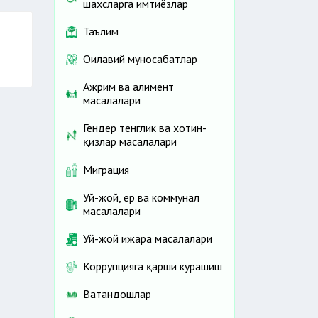
шахсларга имтиёзлар
Таълим
Оилавий муносабатлар
Ажрим ва алимент
масалалари
Гендер тенглик ва хотин-
қизлар масалалари
Миграция
Уй-жой, ер ва коммунал
масалалари
Уй-жой ижара масалалари
Коррупцияга қарши курашиш
Ватандошлар