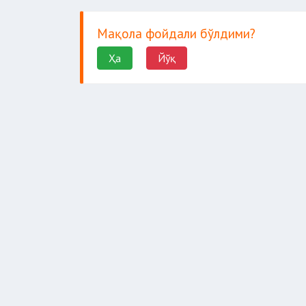
Мақола фойдали бўлдими?
Ҳа
Йўқ