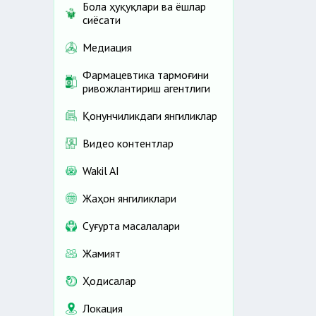
Бола ҳуқуқлари ва ёшлар
сиёсати
Медиация
Фармацевтика тармоғини
ривожлантириш агентлиги
Қонунчиликдаги янгиликлар
Видео контентлар
Wakil AI
Жаҳон янгиликлари
Cуғурта масалалари
Жамият
Ҳодисалар
Локация