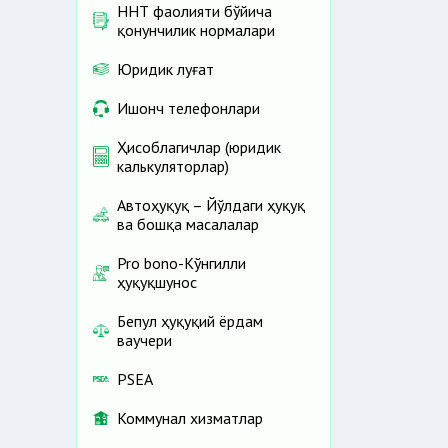
ННТ фаолияти бўйича
қонунчилик нормалари
Юридик луғат
Ишонч телефонлари
Ҳисоблагичлар (юридик
калькуляторлар)
Автоҳуқуқ – Йўлдаги ҳуқуқ
ва бошқа масалалар
Pro bono-Кўнгилли
ҳуқуқшунос
Бепул ҳуқуқий ёрдам
ваучери
PSEA
Коммунал хизматлар