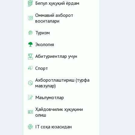
Бепул ҳуқуқий ёрдам
Оммавий ахборот
воситалари
Туризм
Экология
Абитуриентлар учун
Спорт
Ахборотлаштириш (турфа
мавзулар)
Маълумотлар
Ҳайдовчилик ҳуқуқини
олиш
IT соҳа юзасидан