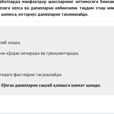
сабатларда манфаатдор шахсларнинг илтимосига биноа
юзага келса ва далилларни кейинчалик тақдим этиш им
қилинса, нотариус далилларни таъминлайди.
зиб олади,
ни кўздан кечиради ва гувоҳлантиради,
ғидаги фактларни тасдиқлайди.
 бўлган далилларни сақлаб қолишга хизмат қилади.