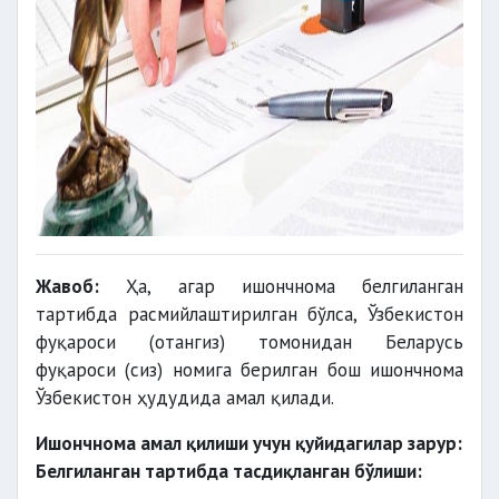
Жавоб:
Ҳа, агар ишончнома белгиланган
тартибда расмийлаштирилган бўлса, Ўзбекистон
фуқароси (отангиз) томонидан Беларусь
фуқароси (сиз) номига берилган бош ишончнома
Ўзбекистон ҳудудида амал қилади.
Ишончнома амал қилиши учун қуйидагилар зарур:
Белгиланган тартибда тасдиқланган бўлиши: