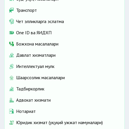
Транспорт
Чет элликларга эслатма
One ID ва ЯИДХП
Божхона масалалари
Давлат хизматлари
Интеллектуал мулк
Шаҳарсозлик масалалари
Тадбиркорлик
Адвокат хизмати
Нотариат
Юридик хизмат (ҳуқуқий ҳужжат намуналари)