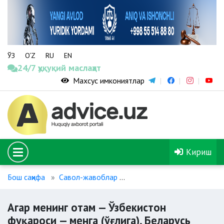
ЎЗ
O‘Z
RU
EN
24/7 ҳуқуқий маслаҳат
Махсус имкониятлар
Кириш
Бош саҳифа
Савол-жавоблар
Агар менинг отам — Ўзбек
Агар менинг отам — Ўзбекистон
фуқароси — менга (ўғлига), Беларусь