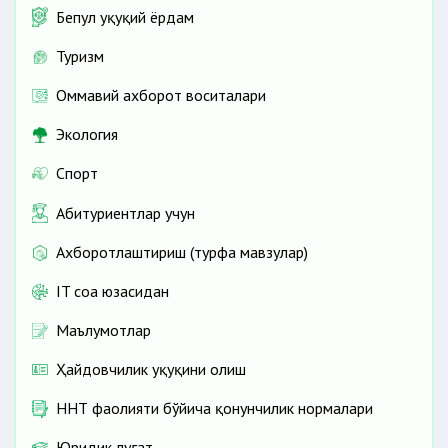
Бепул ҳуқуқий ёрдам
Туризм
Оммавий ахборот воситалари
Экология
Спорт
Абитуриентлар учун
Ахборотлаштириш (турфа мавзулар)
IT соҳа юзасидан
Маълумотлар
Ҳайдовчилик ҳуқуқини олиш
ННТ фаолияти бўйича қонунчилик нормалари
Юридик луғат