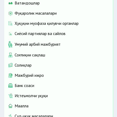
Ватандошлар
Фуқаролик масалалари
Ҳуқуқни муҳофаза қилувчи органлар
Сиёсий партиялар ва сайлов
Умумий ҳарбий мажбурият
Соғлиқни сақлаш
Солиқлар
Мажбурий ижро
Банк соҳаси
Истеъмолчи ҳуқуқи
Маҳалла
Суд-ҳуқуқ масалалари