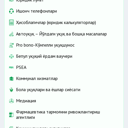
Ишонч телефонлари
Ҳисоблагичлар (юридик калькуляторлар)
Автоҳуқуқ – Йўлдаги ҳуқуқ ва бошқа масалалар
Pro bono-Кўнгилли ҳуқуқшунос
Бепул ҳуқуқий ёрдам ваучери
PSEA
Коммунал хизматлар
Бола ҳуқуқлари ва ёшлар сиёсати
Медиация
Фармацевтика тармоғини ривожлантириш
агентлиги