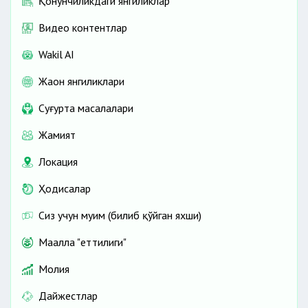
Қонунчиликдаги янгиликлар
Видео контентлар
Wakil AI
Жаҳон янгиликлари
Cуғурта масалалари
Жамият
Локация
Ҳодисалар
Сиз учун муҳим (билиб қўйган яхши)
Маҳалла "еттилиги"
Молия
Дайжестлар