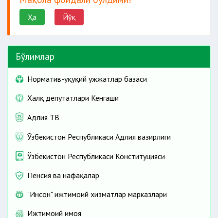
Ҳа
Йўқ
Бўлимлар
Норматив-ҳуқуқий ҳужжатлар базаси
Халқ депутатлари Кенгаши
Адлия ТВ
Ўзбекистон Республикаси Адлия вазирлиги
Ўзбекистон Республикаси Конституцияси
Пенсия ва нафақалар
"Инсон" ижтимоий хизматлар марказлари
Ижтимоий ҳимоя