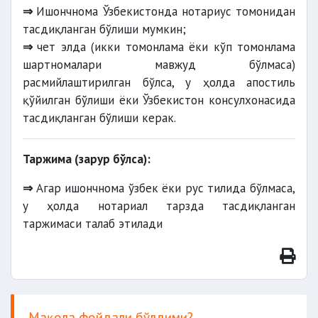
⇒
Ишончнома Ўзбекистонда нотариус томонидан
тасдиқланган бўлиши мумкин;
⇒
чет элда (икки томонлама ёки кўп томонлама
шартномалари мавжуд бўлмаса)
расмийлаштирилган бўлса, у ҳолда апостиль
қўйилган бўлиши ёки Ўзбекистон консулхонасида
тасдиқланган бўлиши керак.
Таржима (зарур бўлса):
⇒
Агар ишончнома ўзбек ёки рус тилида бўлмаса,
у ҳолда нотариал тарзда тасдиқланган
таржимаси талаб этилади
Мақола фойдали бўлдими?