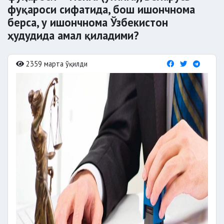
фуқароси сифатида, бош ишончнома
берса, у ишончнома Ўзбекистон
ҳудудида амал қиладими?
2359 марта ўқилди