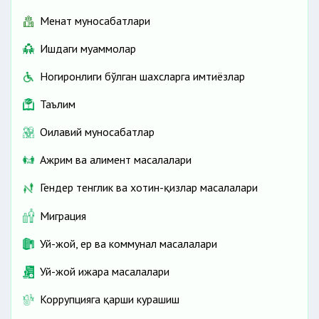
Меҳнат муносабатлари
Ишдаги муаммолар
Ногиронлиги бўлган шахсларга имтиёзлар
Таълим
Оилавий муносабатлар
Ажрим ва алимент масалалари
Гендер тенглик ва хотин-қизлар масалалари
Миграция
Уй-жой, ер ва коммунал масалалари
Уй-жой ижара масалалари
Коррупцияга қарши курашиш