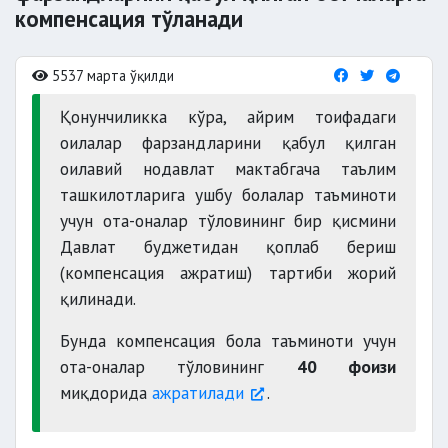
компенсация тўланади
5537 марта ўқилди
Қонунчиликка кўра, айрим тоифадаги
оилалар фарзандларини қабул қилган
оилавий нодавлат мактабгача таълим
ташкилотларига ушбу болалар таъминоти
учун ота-оналар тўловининг бир қисмини
Давлат буджетидан қоплаб бериш
(компенсация ажратиш) тартиби жорий
қилинади.
Бунда компенсация бола таъминоти учун
ота-оналар тўловининг
40 фоизи
миқдорида
ажратилади
.