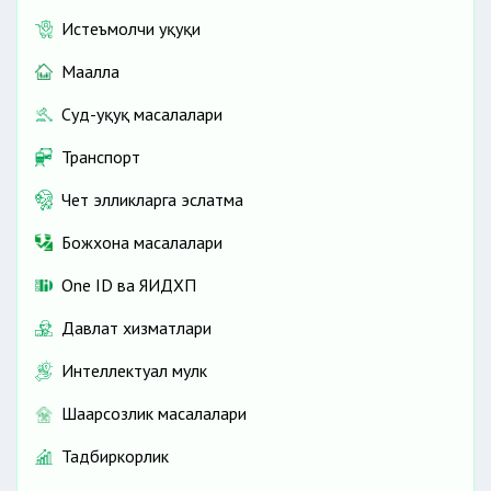
Истеъмолчи ҳуқуқи
Маҳалла
Суд-ҳуқуқ масалалари
Транспорт
Чет элликларга эслатма
Божхона масалалари
One ID ва ЯИДХП
Давлат хизматлари
Интеллектуал мулк
Шаҳарсозлик масалалари
Тадбиркорлик