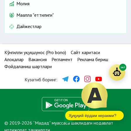
Молия
Маҳалла "еттилиги"
Дайжестлар
Кўнгилли ҳуқуқшунос (Pro bono)
Сайт харитаси
Алоқалар
Вакансия
Регламент
Реклама бериш
Фойдаланиш шартлари
24/7
Кузатиб боринг:
Ҳуқуқий ёрдам керакми?
© 2019-2026 “Мадад” муассаса шаклидаги нодавлат
нотижорат ташкилоти