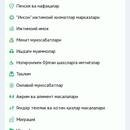
Пенсия ва нафақалар
"Инсон" ижтимоий хизматлар марказлари
Ижтимоий ҳимоя
Меҳнат муносабатлари
Ишдаги муаммолар
Ногиронлиги бўлган шахсларга имтиёзлар
Таълим
Оилавий муносабатлар
Ажрим ва алимент масалалари
Гендер тенглик ва хотин-қизлар масалалари
Миграция