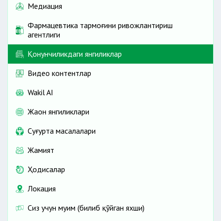
Медиация
Фармацевтика тармоғини ривожлантириш
агентлиги
Қонунчиликдаги янгиликлар
Видео контентлар
Wakil AI
Жаҳон янгиликлари
Cуғурта масалалари
Жамият
Ҳодисалар
Локация
Сиз учун муҳим (билиб қўйган яхши)