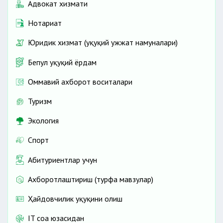
Адвокат хизмати
Нотариат
Юридик хизмат (ҳуқуқий ҳужжат намуналари)
Бепул ҳуқуқий ёрдам
Оммавий ахборот воситалари
Туризм
Экология
Спорт
Абитуриентлар учун
Ахборотлаштириш (турфа мавзулар)
Ҳайдовчилик ҳуқуқини олиш
IT соҳа юзасидан