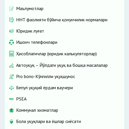
Маълумотлар
ННТ фаолияти бўйича қонунчилик нормалари
Юридик луғат
Ишонч телефонлари
Ҳисоблагичлар (юридик калькуляторлар)
Автоҳуқуқ – Йўлдаги ҳуқуқ ва бошқа масалалар
Pro bono-Кўнгилли ҳуқуқшунос
Бепул ҳуқуқий ёрдам ваучери
PSEA
Коммунал хизматлар
Бола ҳуқуқлари ва ёшлар сиёсати