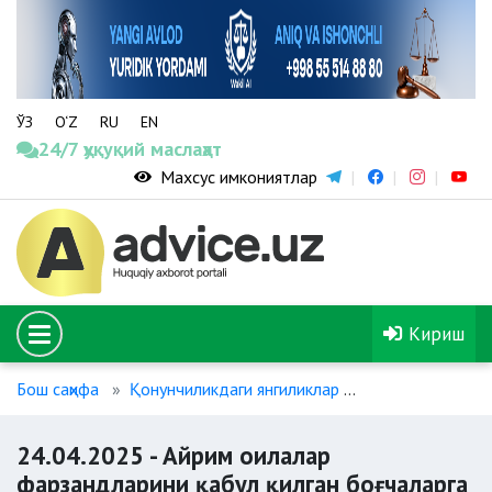
ЎЗ
O‘Z
RU
EN
24/7 ҳуқуқий маслаҳат
Махсус имкониятлар
Кириш
Бош саҳифа
Қонунчиликдаги янгиликлар
24.04.2025 - А
24.04.2025 - Айрим оилалар
фарзандларини қабул қилган боғчаларга