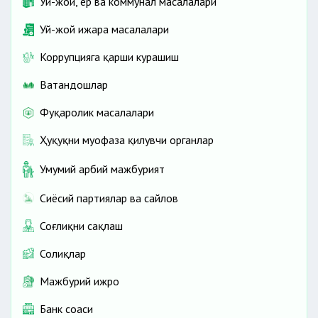
Уй-жой, ер ва коммунал масалалари
Уй-жой ижара масалалари
Коррупцияга қарши курашиш
Ватандошлар
Фуқаролик масалалари
Ҳуқуқни муҳофаза қилувчи органлар
Умумий ҳарбий мажбурият
Сиёсий партиялар ва сайлов
Соғлиқни сақлаш
Солиқлар
Мажбурий ижро
Банк соҳаси