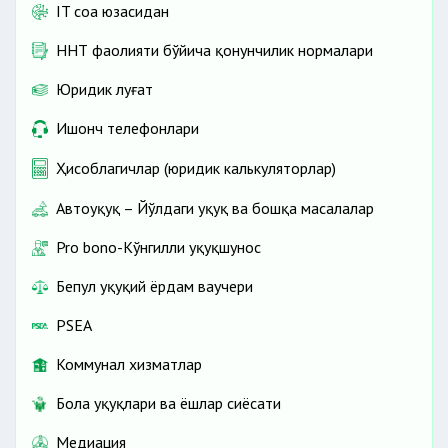
IT соҳа юзасидан
ННТ фаолияти бўйича қонунчилик нормалари
Юридик луғат
Ишонч телефонлари
Ҳисоблагичлар (юридик калькуляторлар)
Автоҳуқуқ – Йўлдаги ҳуқуқ ва бошқа масалалар
Pro bono-Кўнгилли ҳуқуқшунос
Бепул ҳуқуқий ёрдам ваучери
PSEA
Коммунал хизматлар
Бола ҳуқуқлари ва ёшлар сиёсати
Медиация