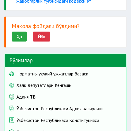
жавобгарлик тўғрисидаги кодекси
Мақола фойдали бўлдими?
Ҳа
Йўқ
Бўлимлар
Норматив-ҳуқуқий ҳужжатлар базаси
Халқ депутатлари Кенгаши
Адлия ТВ
Ўзбекистон Республикаси Адлия вазирлиги
Ўзбекистон Республикаси Конституцияси