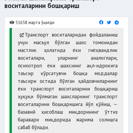
воситаларини бошқариш
51658 марта ўқилди
Транспорт воситаларидан фойдаланиш
учун масъул бўлган шахс томонидан
мастлик ҳолатида ёки гиёҳвандлик
воситалари, уларнинг аналоглари,
психотроп ёки шахснинг ақл-идрокига
таъсир кўрсатувчи бошқа моддалар
таъсири остида бўлган ҳайдовчиларнинг
ёки транспорт воситаларини бошқариш
ҳуқуқи бўлмаган шахсларнинг транспорт
воситаларини бошқаришига йўл қўйиш, —
базавий ҳисоблаш миқдорининг ўттиз
баравари миқдорида жарима солишга
сабаб бўлади.