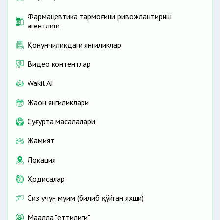
Фармацевтика тармоғини ривожлантириш
агентлиги
Қонунчиликдаги янгиликлар
Видео контентлар
Wakil AI
Жаҳон янгиликлари
Cуғурта масалалари
Жамият
Локация
Ҳодисалар
Сиз учун муҳим (билиб қўйган яхши)
Маҳалла "еттилиги"