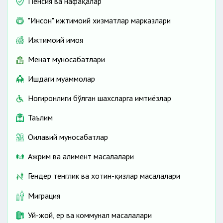
Пенсия ва нафақалар
"Инсон" ижтимоий хизматлар марказлари
Ижтимоий ҳимоя
Меҳнат муносабатлари
Ишдаги муаммолар
Ногиронлиги бўлган шахсларга имтиёзлар
Таълим
Оилавий муносабатлар
Ажрим ва алимент масалалари
Гендер тенглик ва хотин-қизлар масалалари
Миграция
Уй-жой, ер ва коммунал масалалари