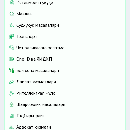
Истеъмолчи ҳуқуқи
Маҳалла
Суд-ҳуқуқ масалалари
Транспорт
Чет элликларга эслатма
One ID ва ЯИДХП
Божхона масалалари
Давлат хизматлари
Интеллектуал мулк
Шаҳарсозлик масалалари
Тадбиркорлик
Адвокат хизмати