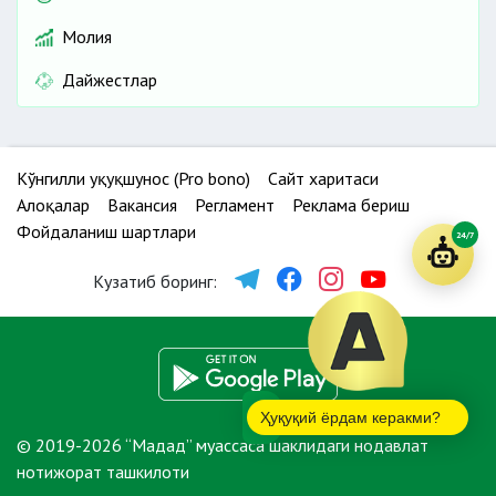
Молия
Дайжестлар
Кўнгилли ҳуқуқшунос (Pro bono)
Сайт харитаси
Алоқалар
Вакансия
Регламент
Реклама бериш
Фойдаланиш шартлари
24/7
Кузатиб боринг:
Ҳуқуқий ёрдам керакми?
© 2019-2026 “Мадад” муассаса шаклидаги нодавлат
нотижорат ташкилоти