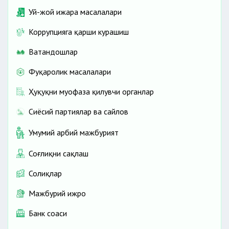
Уй-жой ижара масалалари
Коррупцияга қарши курашиш
Ватандошлар
Фуқаролик масалалари
Ҳуқуқни муҳофаза қилувчи органлар
Сиёсий партиялар ва сайлов
Умумий ҳарбий мажбурият
Соғлиқни сақлаш
Солиқлар
Мажбурий ижро
Банк соҳаси