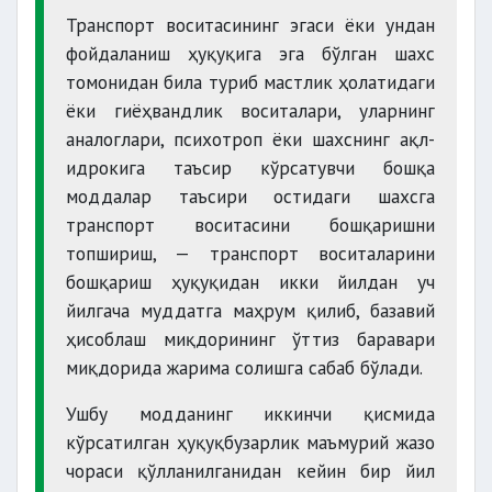
Транспорт воситасининг эгаси ёки ундан
фойдаланиш ҳуқуқига эга бўлган шахс
томонидан била туриб мастлик ҳолатидаги
ёки гиёҳвандлик воситалари, уларнинг
аналоглари, психотроп ёки шахснинг ақл-
идрокига таъсир кўрсатувчи бошқа
моддалар таъсири остидаги шахсга
транспорт воситасини бошқаришни
топшириш, — транспорт воситаларини
бошқариш ҳуқуқидан икки йилдан уч
йилгача муддатга маҳрум қилиб, базавий
ҳисоблаш миқдорининг ўттиз баравари
миқдорида жарима солишга сабаб бўлади.
Ушбу модданинг иккинчи қисмида
кўрсатилган ҳуқуқбузарлик маъмурий жазо
чораси қўлланилганидан кейин бир йил