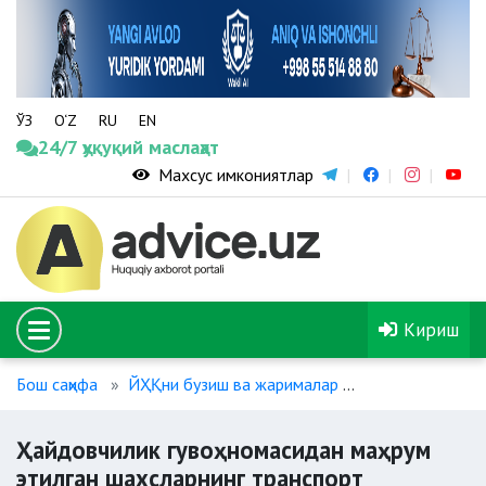
ЎЗ
O‘Z
RU
EN
24/7 ҳуқуқий маслаҳат
Махсус имкониятлар
Кириш
Бош саҳифа
ЙҲҚни бузиш ва жарималар
Ҳайдовчилик гу
Ҳайдовчилик гувоҳномасидан маҳрум
этилган шахсларнинг транспорт