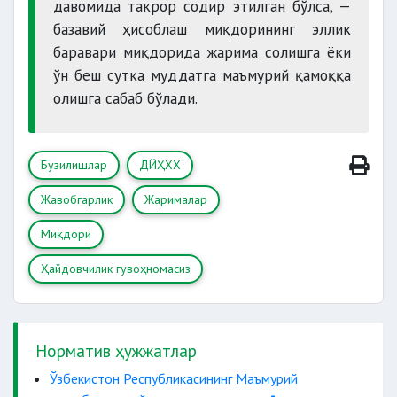
давомида такрор содир этилган бўлса, —
базавий ҳисоблаш миқдорининг эллик
баравари миқдорида жарима солишга ёки
ўн беш сутка муддатга маъмурий қамоққа
олишга сабаб бўлади.
Бузилишлар
ДЙҲХХ
Жавобгарлик
Жарималар
Миқдори
Ҳайдовчилик гувоҳномасиз
Норматив ҳужжатлар
Ўзбекистон Республикасининг Маъмурий