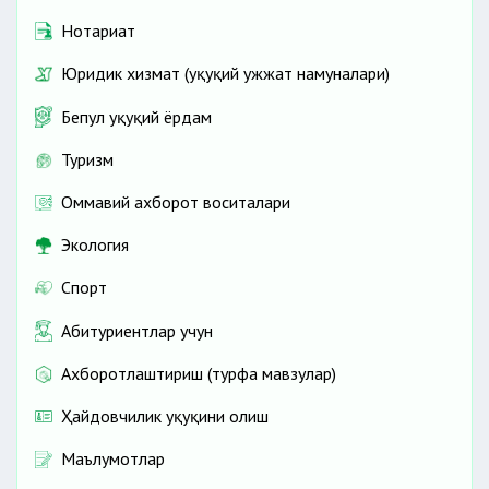
Нотариат
Юридик хизмат (ҳуқуқий ҳужжат намуналари)
Бепул ҳуқуқий ёрдам
Туризм
Оммавий ахборот воситалари
Экология
Спорт
Абитуриентлар учун
Ахборотлаштириш (турфа мавзулар)
Ҳайдовчилик ҳуқуқини олиш
Маълумотлар