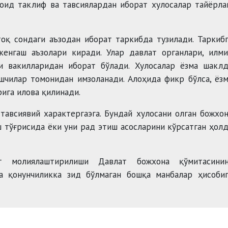
оид таклиф ва тавсиялардан иборат хулосалар тайёрл
оқ сондаги аъзодан иборат таркибда тузилади. Таркиб
 кенгаш аъзолари киради. Улар давлат органлари, илм
и вакилларидан иборат бўлади. Хулосалар ёзма шаклд
шчилар томонидан имзоланади. Алоҳида фикр бўлса, ёз
ига илова қилинади.
тавсиявий характергаэга. Бундай хулосани олган божхо
 тўғрисида ёки уни рад этиш асосларини кўрсатган ҳол
нг молиялаштирилиши Давлат божхона қўмитасинин
 қонунчиликка зид бўлмаган бошқа манбалар ҳисобиг