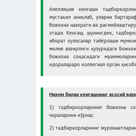
Апелляция кенгаши тадбиркорлик
мустақил аниқлаб, уларни бартара
божхона назорати ва расмийлаштиру
этади. Кенгаш, шунингдек, тадбир
иборат хулосалар тайёрлаши мумкин
молия вазирлиги ҳузуридаги Божхо
божхона соҳасидаги муаммолари
идоралараро коллегиал орган ҳисоб
Низом билан кенгашнинг асосий ваз
1) тадбиркорларнинг божхона с
чораларини кўриш;
2) тадбиркорларнинг мурожаатларин