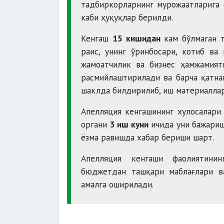
тадбиркорларнинг мурожаатларига 
каби ҳуқуқлар берилди.
Кенгаш
15 кишидан
кам бўлмаган т
раис, унинг ўринбосари, котиб ва
жамоатчилик ва бизнес ҳамжамият
расмийлаштирилади ва барча қатна
шаклда билдирилиб, иш материаллар
Апелляция кенгашининг хулосалари 
органи
3 иш куни
ичида уни бажариш
ёзма равишда хабар бериши шарт.
Апелляция кенгаши фаолиятини
бюджетдан ташқари маблағлари ва
амалга оширилади.