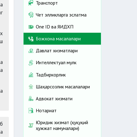
Транспорт
на
нг
Чет элликларга эслатма
One ID ва ЯИДХП
х
Божхона масалалари
аш
Давлат хизматлари
а
Интеллектуал мулк
а
Тадбиркорлик
Шаҳарсозлик масалалари
ча
Адвокат хизмати
Нотариат
Юридик хизмат (ҳуқуқий
аб
ҳужжат намуналари)
а