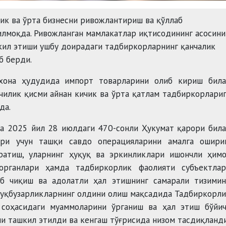
ик ва ўрта бизнесни ривожлантириш ва қўллаб
илмоқда. Ривожланган мамлакатлар иқтисодининг асосини
шкил этиши ушбу доирадаги тадбиркорларнинг қанчалик
б берди.
жхона ҳудудида импорт товарларини олиб кириш била
чилик қисми айнан кичик ва ўрта қатлам тадбиркорлари
да.
да 2025 йил 28 июлдаги 470-сонли Ҳукумат қарори бил
ари учун ташқи савдо операцияларини амалга ошири
ратиш, уларнинг ҳуқуқ ва эркинликлари ишончли ҳимо
органлари ҳамда тадбиркорлик фаолияти субъектлар
иб чиқиш ва адолатли ҳал этишнинг самарали тизимин
қуқбузарликларнинг олдини олиш мақсадида Тадбиркорл
 соҳасидаги муаммоларини ўрганиш ва ҳал этиш бўйич
ши ташкил этилди ва кенгаш тўғрисида низом тасдиқланди