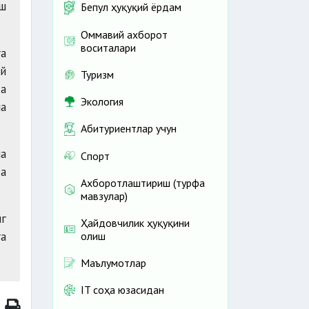
аш
Бепул ҳуқуқий ёрдам
Оммавий ахборот
воситалари
га
ий
Туризм
а
Экология
ма
Абитуриентлар учун
на
Спорт
да
Ахборотлаштириш (турфа
мавзулар)
г
Ҳайдовчилик ҳуқуқини
а
олиш
Маълумотлар
IT соҳа юзасидан