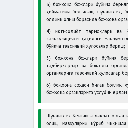
3) божхона божлари бўйича берил
қийматини белгилаш, шунингдек, 
олдини олиш борасида божхона орга
4) иқтисодиёт тармоқлари ва 
калькуляцияси ҳақидаги маълумот
бўйича тавсиявий хулосалар бериш;
5) божхона божлари бўйича бер
тадбиркорлар ва божхона органл
органларига тавсиявий хулосалар бе
6) божхона соҳаси билан боғлиқ 
божхона органларига услубий ёрдам
Шунингдек Кенгашга давлат органл
олиш, мавзуларни кўриб чиқишда