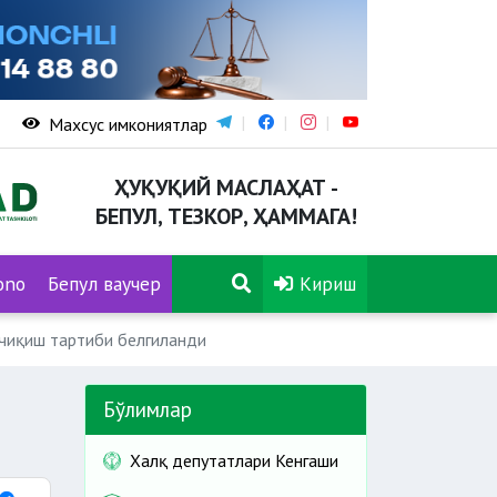
Махсус имкониятлар
ҲУҚУҚИЙ МАСЛАҲАТ -
БЕПУЛ, ТЕЗКОР, ҲАММАГА!
ono
Бепул ваучер
Кириш
чиқиш тартиби белгиланди
Бўлимлар
Халқ депутатлари Кенгаши