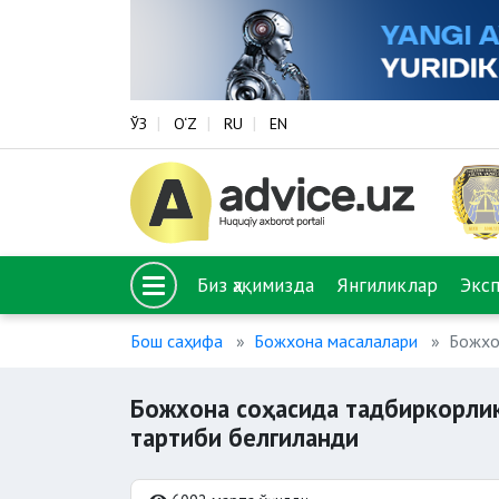
ЎЗ
O‘Z
RU
EN
Биз ҳақимизда
Янгиликлар
Экс
Бош саҳифа
Божхона масалалари
Божхо
Божхона соҳасида тадбиркорли
тартиби белгиланди