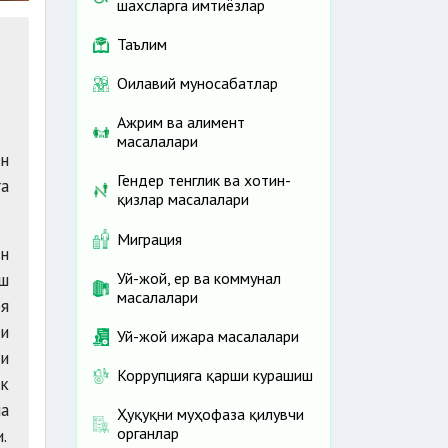
шахсларга имтиёзлар
Таълим
Оилавий муносабатлар
Ажрим ва алимент
масалалари
н
Гендер тенглик ва хотин-
га
қизлар масалалари
Миграция
ан
ш
Уй-жой, ер ва коммунал
масалалари
я
и
Уй-жой ижара масалалари
и
Коррупцияга қарши курашиш
ик
а
Ҳуқуқни муҳофаза қилувчи
органлар
.