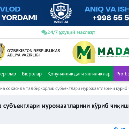
24/7 ҳуқуқий маслаҳат
пертлар
Бюролар
Қонунчиликдаги янгиликлар
Pro b
на соҳасида тадбиркорлик субъектлари мурожаатларини кўриб 
к субъектлари мурожаатларини кўриб чиқиш