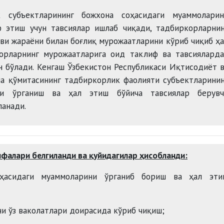
 субъектларининг божхона соҳасидаги муаммоларин
ф этиш учун тавсиялар ишлаб чиқади, тадбиркорларни
ви жараёни билан боғлиқ мурожаатларини кўриб чиқиб ҳ
корларнинг мурожаатларига оид таклиф ва тавсиялард
 бўлади. Кенгаш Ўзбекистон Республикаси Иқтисодиёт 
на қўмитасининг тадбиркорлик фаолияти субъектларини
ни ўрганиш ва ҳал этиш бўйича тавсиялар берувч
ланади.
ифалари белгиланди ва қуйидагилар ҳисобланди:
оҳасидаги муаммоларини ўрганиб бориш ва ҳал эти
и ўз ваколатлари доирасида кўриб чиқиш;