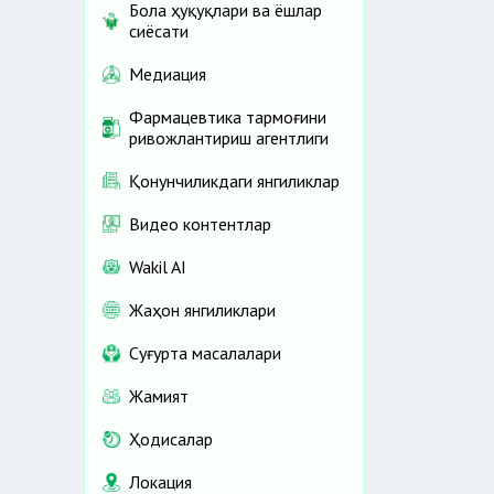
Бола ҳуқуқлари ва ёшлар
сиёсати
Медиация
Фармацевтика тармоғини
ривожлантириш агентлиги
Қонунчиликдаги янгиликлар
Видео контентлар
Wakil AI
Жаҳон янгиликлари
Cуғурта масалалари
Жамият
Ҳодисалар
Локация