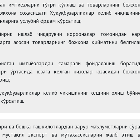
ган имтиёзларни тўғри қўллаш ва товарларнинг божхо
божхона соҳасидаги Ҳуқуқбузарликлар келиб чиқишини
нларига услубий ёрдам кўрсатиш;
йирик ишлаб чиқарувчи корхоналар томонидан нар
ларга асосан товарларнинг божхона қийматини белгил
илган имтиёзлардан самарали фойдаланиш борасид
ари ўртасида юзага келган низолар юзасидан божхон
риш;
ҳуқуқбузарликлар келиб чиқишининг олдини олиш бўйи
 кўрсатиш.
ари ва бошқа ташкилотлардан зарур маълумотларни сўр
 мустақил эксперт ва мутахассисларни жалб этиш в