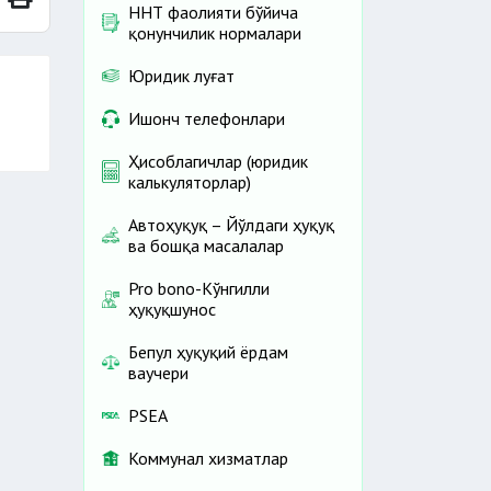
ННТ фаолияти бўйича
қонунчилик нормалари
Юридик луғат
Ишонч телефонлари
Ҳисоблагичлар (юридик
калькуляторлар)
Автоҳуқуқ – Йўлдаги ҳуқуқ
ва бошқа масалалар
Pro bono-Кўнгилли
ҳуқуқшунос
Бепул ҳуқуқий ёрдам
ваучери
PSEA
Коммунал хизматлар