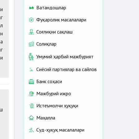
Ватандошлар
и
нг
Фуқаролик масалалари
ал
Соғлиқни сақлаш
ан
ва
Солиқлар
нг
Умумий ҳарбий мажбурият
и
Сиёсий партиялар ва сайлов
Банк соҳаси
Мажбурий ижро
Истеъмолчи ҳуқуқи
ш
Маҳалла
Суд-ҳуқуқ масалалари