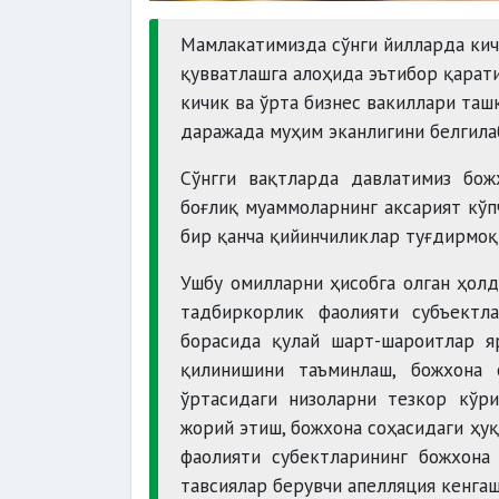
Мамлакатимизда сўнги йилларда кич
қувватлашга алоҳида эътибор қарат
кичик ва ўрта бизнес вакиллари та
даражада муҳим эканлигини белгила
Сўнгги вақтларда давлатимиз бо
боғлиқ муаммоларнинг аксарият кўп
бир қанча қийинчиликлар туғдирмоқ
Ушбу омилларни ҳисобга олган ҳол
тадбиркорлик фаолияти субъектл
борасида қулай шарт-шароитлар я
қилинишини таъминлаш, божхона 
ўртасидаги низоларни тезкор кўр
жорий этиш, божхона соҳасидаги ҳу
фаолияти субектларининг божхона
тавсиялар берувчи апелляция кенга