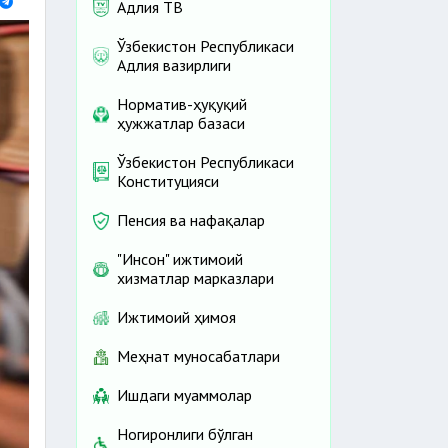
Адлия ТВ
Ўзбекистон Республикаси
Адлия вазирлиги
Норматив-ҳуқуқий
ҳужжатлар базаси
Ўзбекистон Республикаси
Конституцияси
Пенсия ва нафақалар
"Инсон" ижтимоий
хизматлар марказлари
Ижтимоий ҳимоя
Меҳнат муносабатлари
Ишдаги муаммолар
Ногиронлиги бўлган