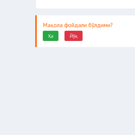
Мақола фойдали бўлдими?
Ҳа
Йўқ