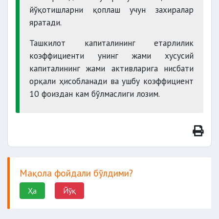
йўқотишларни қоплаш учун захиралар
яратади.
Ташкилот капиталининг етарлилик
коэффициенти унинг жами хусусий
капиталининг жами активларига нисбати
орқали ҳисобланади ва ушбу коэффициент
10 фоиздан кам бўлмаслиги лозим.
Мақола фойдали бўлдими?
Ҳа
Йўқ