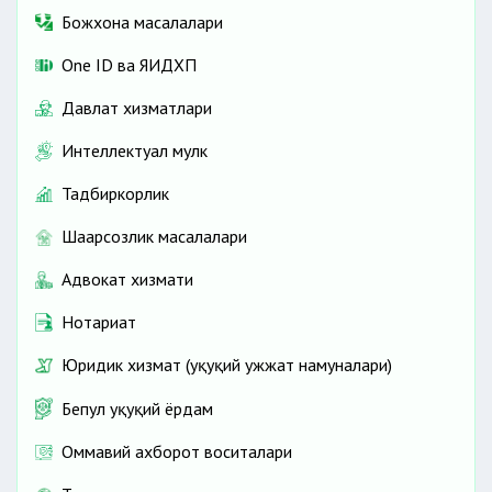
Божхона масалалари
One ID ва ЯИДХП
Давлат хизматлари
Интеллектуал мулк
Тадбиркорлик
Шаҳарсозлик масалалари
Адвокат хизмати
Нотариат
Юридик хизмат (ҳуқуқий ҳужжат намуналари)
Бепул ҳуқуқий ёрдам
Оммавий ахборот воситалари