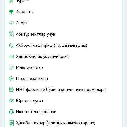
Туризм
Экология
Спорт
Абитуриентлар учун
Ахборотлаштириш (турфа мавзулар)
Ҳайдовчилик ҳуқуқини олиш
Маълумотлар
IT соҳа юзасидан
ННТ фаолияти бўйича қонунчилик нормалари
Юридик луғат
Ишонч телефонлари
Ҳисоблагичлар (юридик калькуляторлар)