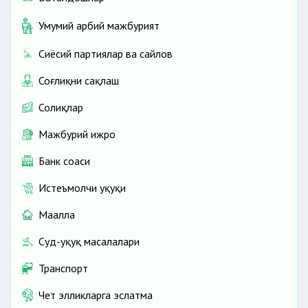
Умумий ҳарбий мажбурият
Сиёсий партиялар ва сайлов
Соғлиқни сақлаш
Солиқлар
Мажбурий ижро
Банк соҳаси
Истеъмолчи ҳуқуқи
Маҳалла
Суд-ҳуқуқ масалалари
Транспорт
Чет элликларга эслатма