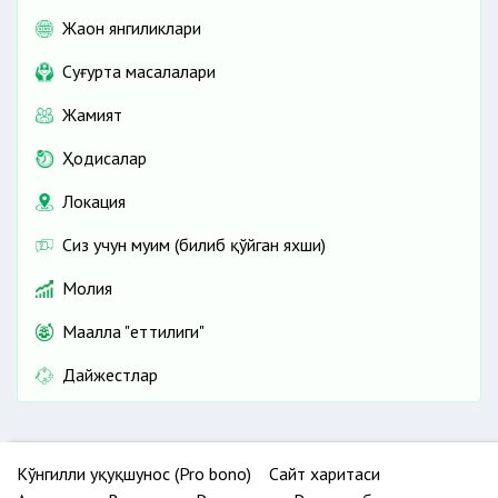
Жаҳон янгиликлари
Cуғурта масалалари
Жамият
Ҳодисалар
Локация
Сиз учун муҳим (билиб қўйган яхши)
Молия
Маҳалла "еттилиги"
Дайжестлар
Кўнгилли ҳуқуқшунос (Pro bono)
Сайт харитаси