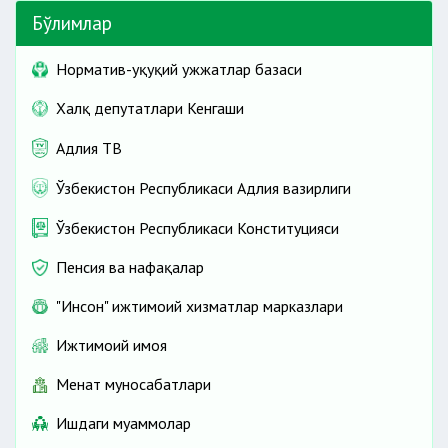
Бўлимлар
Норматив-ҳуқуқий ҳужжатлар базаси
Халқ депутатлари Кенгаши
Адлия ТВ
Ўзбекистон Республикаси Адлия вазирлиги
Ўзбекистон Республикаси Конституцияси
Пенсия ва нафақалар
"Инсон" ижтимоий хизматлар марказлари
Ижтимоий ҳимоя
Меҳнат муносабатлари
Ишдаги муаммолар