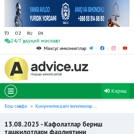
ЎЗ
O‘Z
RU
EN
24/7 ҳуқуқий маслаҳат
Махсус имкониятлар
Кириш
Бош саҳифа
Қонунчиликдаги янгиликлар
13.08.2025 - К
13.08.2025 - Кафолатлар бериш
ташкилотлари фаолиятини