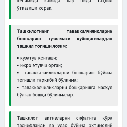
кесимида камида ҳар ойда таҳлил
ўтказиши керак.
Ташкилотнинг таваккалчиликларни
бошқариш тузилмаси қуйидагилардан
ташкил топиши лозим:
▪️ кузатув кенгаши;
▪️ ижро этувчи орган;
▪️ таваккалчиликларни бошқариш бўйича
тегишли таркибий бўлинма;
▪️ таваккалчиликларни бошқаришга масъул
бўлган бошқа бўлинмалар.
Ташкилот активларни сифатига кўра
таснифлайди ва улар бўйича эҳтимолий