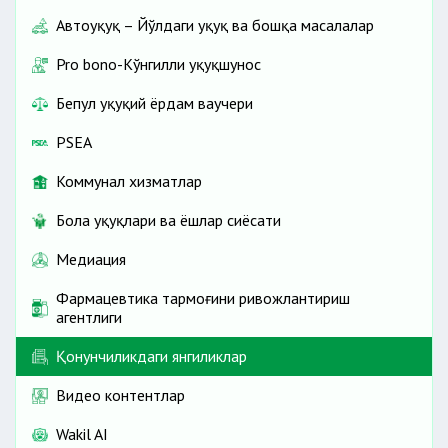
Автоҳуқуқ – Йўлдаги ҳуқуқ ва бошқа масалалар
Pro bono-Кўнгилли ҳуқуқшунос
Бепул ҳуқуқий ёрдам ваучери
PSEA
Коммунал хизматлар
Бола ҳуқуқлари ва ёшлар сиёсати
Медиация
Фармацевтика тармоғини ривожлантириш
агентлиги
Қонунчиликдаги янгиликлар
Видео контентлар
Wakil AI