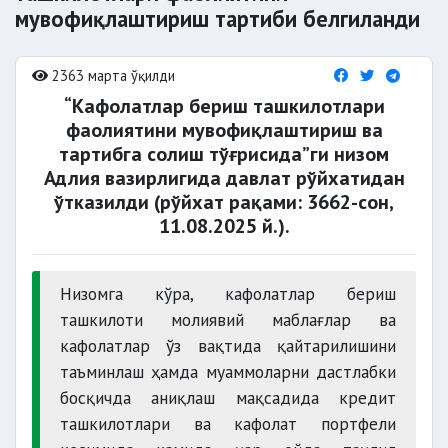
мувофиқлаштириш тартиби белгиланди
2363 марта ўқилди
“Кафолатлар бериш ташкилотлари
фаолиятини мувофиқлаштириш ва
тартибга солиш тўғрисида”ги низом
Адлия вазирлигида давлат рўйхатидан
ўтказилди (рўйхат рақами: 3662-сон,
11.08.2025 й.).
Низомга кўра, кафолатлар бериш
ташкилоти молиявий маблағлар ва
кафолатлар ўз вақтида қайтарилишини
таъминлаш ҳамда муаммоларни дастлабки
босқичда аниқлаш мақсадида кредит
ташкилотлари ва кафолат портфели