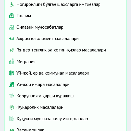
Ногиронлиги бўлган шахсларга имтиёзлар
Таълим
Оилавий муносабатлар
Ажрим ва алимент масалалари
Гендер тенглик ва хотин-қизлар масалалари
Миграция
Уй-жой, ер ва коммунал масалалари
Уй-жой ижара масалалари
Коррупцияга қарши курашиш
Фуқаролик масалалари
Ҳуқуқни муҳофаза қилувчи органлар
Ватандошлар