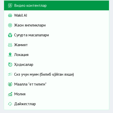
Видео контентлар
Wakil AI
Жаҳон янгиликлари
Cуғурта масалалари
Жамият
Локация
Ҳодисалар
Сиз учун муҳим (билиб қўйган яхши)
Маҳалла "еттилиги"
Молия
Дайжестлар