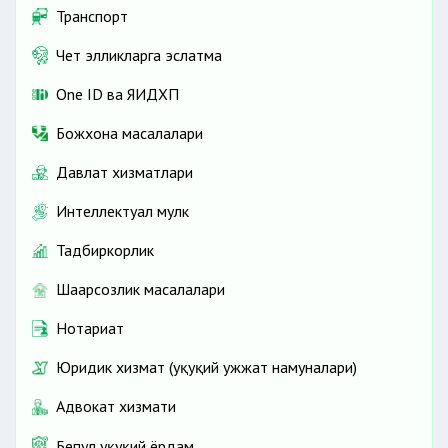
Транспорт
Чет элликларга эслатма
One ID ва ЯИДХП
Божхона масалалари
Давлат хизматлари
Интеллектуал мулк
Тадбиркорлик
Шаҳарсозлик масалалари
Нотариат
Юридик хизмат (ҳуқуқий ҳужжат намуналари)
Адвокат хизмати
Бепул ҳуқуқий ёрдам