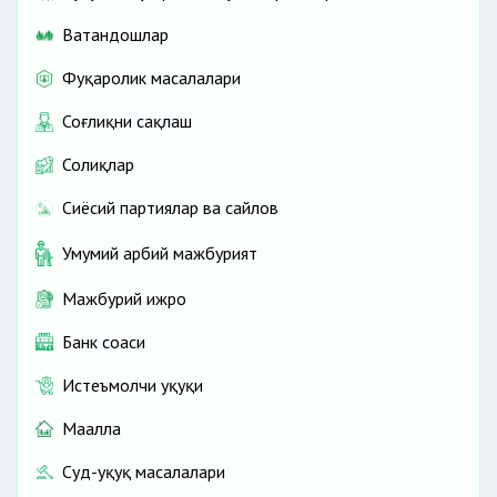
Ватандошлар
Фуқаролик масалалари
Соғлиқни сақлаш
Солиқлар
Сиёсий партиялар ва сайлов
Умумий ҳарбий мажбурият
Мажбурий ижро
Банк соҳаси
Истеъмолчи ҳуқуқи
Маҳалла
Суд-ҳуқуқ масалалари