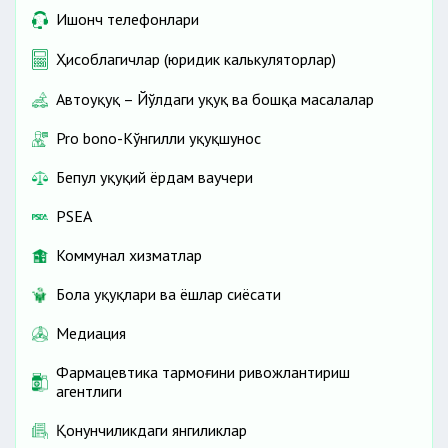
Ишонч телефонлари
Ҳисоблагичлар (юридик калькуляторлар)
Автоҳуқуқ – Йўлдаги ҳуқуқ ва бошқа масалалар
Pro bono-Кўнгилли ҳуқуқшунос
Бепул ҳуқуқий ёрдам ваучери
PSEA
Коммунал хизматлар
Бола ҳуқуқлари ва ёшлар сиёсати
Медиация
Фармацевтика тармоғини ривожлантириш
агентлиги
Қонунчиликдаги янгиликлар