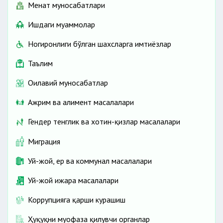
Меҳнат муносабатлари
Ишдаги муаммолар
Ногиронлиги бўлган шахсларга имтиёзлар
Таълим
Оилавий муносабатлар
Ажрим ва алимент масалалари
Гендер тенглик ва хотин-қизлар масалалари
Миграция
Уй-жой, ер ва коммунал масалалари
Уй-жой ижара масалалари
Коррупцияга қарши курашиш
Ҳуқуқни муҳофаза қилувчи органлар