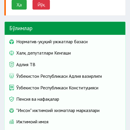
Ҳа
Йўқ
Бўлимлар
Норматив-ҳуқуқий ҳужжатлар базаси
Халқ депутатлари Кенгаши
Адлия ТВ
Ўзбекистон Республикаси Адлия вазирлиги
Ўзбекистон Республикаси Конституцияси
Пенсия ва нафақалар
"Инсон" ижтимоий хизматлар марказлари
Ижтимоий ҳимоя