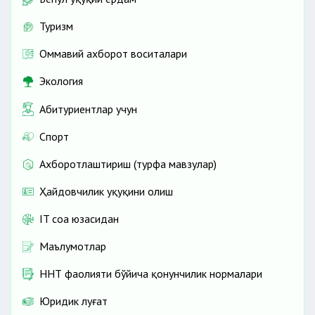
Туризм
Оммавий ахборот воситалари
Экология
Абитуриентлар учун
Спорт
Ахборотлаштириш (турфа мавзулар)
Ҳайдовчилик ҳуқуқини олиш
IT соҳа юзасидан
Маълумотлар
ННТ фаолияти бўйича қонунчилик нормалари
Юридик луғат