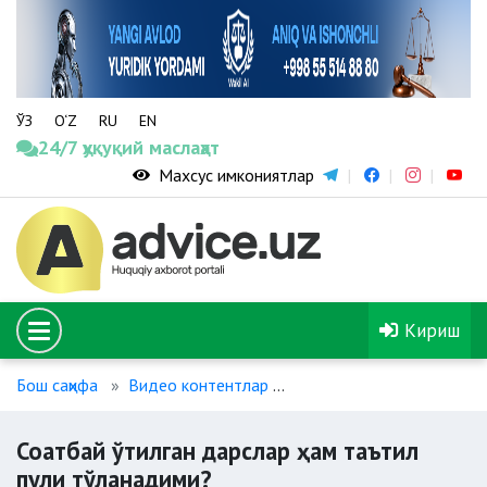
ЎЗ
O‘Z
RU
EN
24/7 ҳуқуқий маслаҳат
Махсус имкониятлар
Кириш
Бош саҳифа
Видео контентлар
Соатбай ўтилган дарслар
Соатбай ўтилган дарслар ҳам таътил
пули тўланадими?