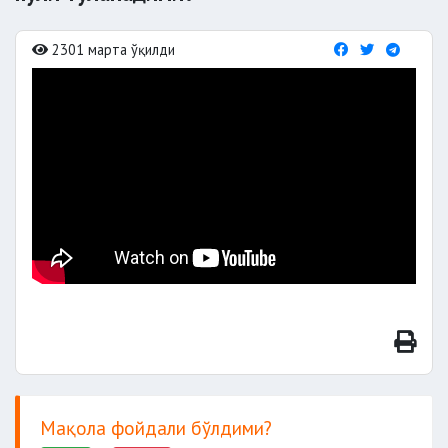
2301 марта ўқилди
Мақола фойдали бўлдими?