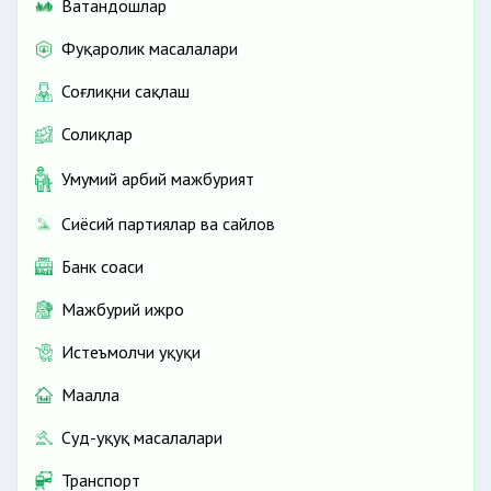
Ватандошлар
Фуқаролик масалалари
Соғлиқни сақлаш
Солиқлар
Умумий ҳарбий мажбурият
Сиёсий партиялар ва сайлов
Банк соҳаси
Мажбурий ижро
Истеъмолчи ҳуқуқи
Маҳалла
Суд-ҳуқуқ масалалари
Транспорт