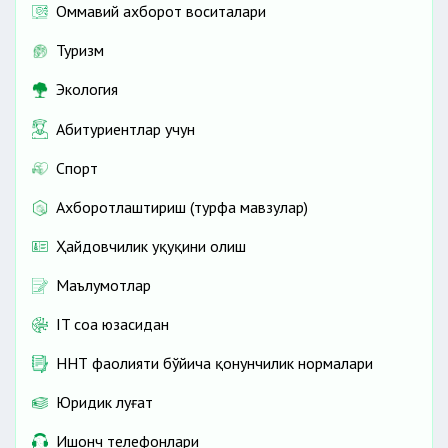
Оммавий ахборот воситалари
Туризм
Экология
Абитуриентлар учун
Спорт
Ахборотлаштириш (турфа мавзулар)
Ҳайдовчилик ҳуқуқини олиш
Маълумотлар
IT соҳа юзасидан
ННТ фаолияти бўйича қонунчилик нормалари
Юридик луғат
Ишонч телефонлари