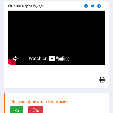
2408 марта ўқилди
Мақола фойдали бўлдими?
Ҳа
Йўқ