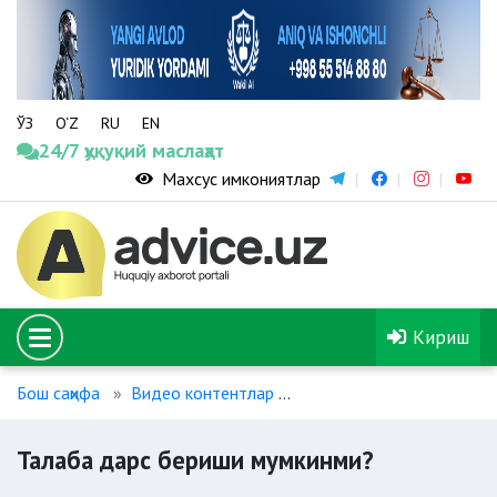
ЎЗ
O‘Z
RU
EN
24/7 ҳуқуқий маслаҳат
Махсус имкониятлар
Кириш
Бош саҳифа
Видео контентлар
Талаба дарс бериши му
Талаба дарс бериши мумкинми?