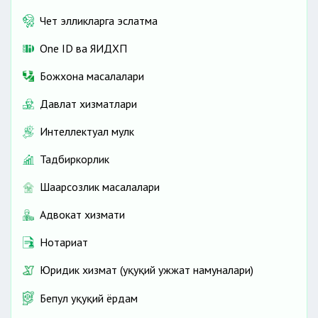
Чет элликларга эслатма
One ID ва ЯИДХП
Божхона масалалари
Давлат хизматлари
Интеллектуал мулк
Тадбиркорлик
Шаҳарсозлик масалалари
Адвокат хизмати
Нотариат
Юридик хизмат (ҳуқуқий ҳужжат намуналари)
Бепул ҳуқуқий ёрдам