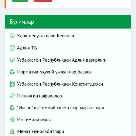
Бўлимлар
Халқ депутатлари Кенгаши
Адлия ТВ
Ўзбекистон Республикаси Адлия вазирлиги
Норматив-ҳуқуқий ҳужжатлар базаси
Ўзбекистон Республикаси Конституцияси
Пенсия ва нафақалар
"Инсон" ижтимоий хизматлар марказлари
Ижтимоий ҳимоя
Меҳнат муносабатлари