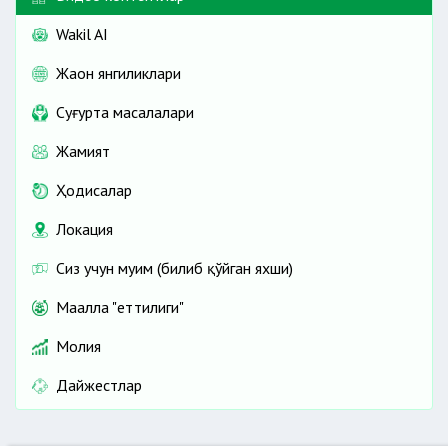
Wakil AI
Жаҳон янгиликлари
Cуғурта масалалари
Жамият
Ҳодисалар
Локация
Сиз учун муҳим (билиб қўйган яхши)
Маҳалла "еттилиги"
Молия
Дайжестлар