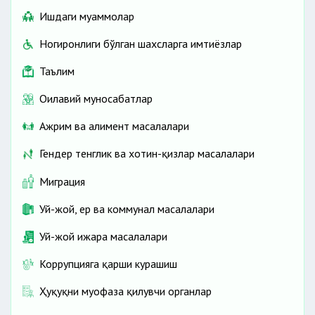
Ишдаги муаммолар
Ногиронлиги бўлган шахсларга имтиёзлар
Таълим
Оилавий муносабатлар
Ажрим ва алимент масалалари
Гендер тенглик ва хотин-қизлар масалалари
Миграция
Уй-жой, ер ва коммунал масалалари
Уй-жой ижара масалалари
Коррупцияга қарши курашиш
Ҳуқуқни муҳофаза қилувчи органлар