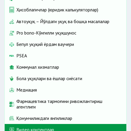
Ҳисоблагичлар (юридик калькуляторлар)
Автоҳуқуқ – Йўлдаги ҳуқуқ ва бошқа масалалар
Pro bono-Кўнгилли ҳуқуқшунос
Бепул ҳуқуқий ёрдам ваучери
PSEA
Коммунал хизматлар
Бола ҳуқуқлари ва ёшлар сиёсати
Медиация
Фармацевтика тармоғини ривожлантириш
агентлиги
Қонунчиликдаги янгиликлар
Видео контентлар