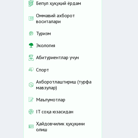
Бепул ҳуқуқий ёрдам
Оммавий ахборот
воситалари
Туризм
Экология
Абитуриентлар учун
Спорт
Ахборотлаштириш (турфа
мавзулар)
Маълумотлар
IT соҳа юзасидан
Ҳайдовчилик ҳуқуқини
олиш