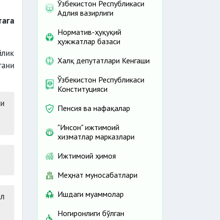
Ўзбекистон Республикаси
Адлия вазирлиги
тага
Норматив-ҳуқуқий
ҳужжатлар базаси
йлик
Халқ депутатлари Кенгаши
гани
Ўзбекистон Республикаси
Конституцияси
ли
Пенсия ва нафақалар
"Инсон" ижтимоий
хизматлар марказлари
Ижтимоий ҳимоя
Меҳнат муносабатлари
Ишдаги муаммолар
л
Ногиронлиги бўлган