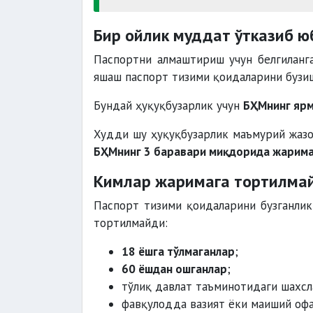
Бир ойлик муддат ўтказиб ю
Паспортни алмаштириш учун белгиланга
яшаш паспорт тизими қоидаларини бузи
Бундай ҳуқуқбузарлик учун
БҲМнинг яр
Худди шу ҳуқуқбузарлик маъмурий жазо
БҲМнинг 3 баравари миқдорида жарим
Кимлар жаримага тортилма
Паспорт тизими қоидаларини бузганлик
тортилмайди:
18 ёшга тўлмаганлар
;
60 ёшдан ошганлар
;
тўлиқ давлат таъминотидаги шахсл
фавқулодда вазият ёки маиший офа