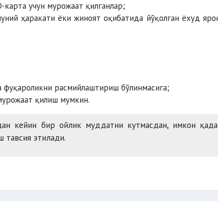
D-карта учун мурожаат қилганлар;
уний ҳаракати ёки жиноят оқибатида йўқолган ёхуд яро
а фуқароликни расмийлаштириш бўлинмасига;
мурожаат қилиш мумкин.
ан кейин бир ойлик муддатни кутмасдан, имкон қада
ш тавсия этилади.