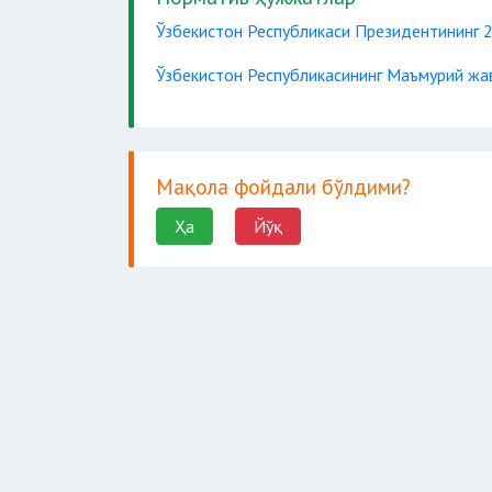
Ўзбекистон Республикаси Президентининг 
Ўзбекистон Республикасининг Маъмурий жав
Мақола фойдали бўлдими?
Ҳа
Йўқ