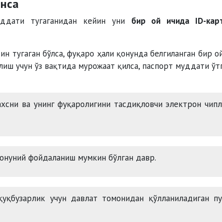
инса
уддати тугаганидан кейин уни
бир ой ичида ID-кар
н тугаган бўлса, фуқаро ҳали қонунда белгиланган бир о
лиш учун ўз вақтида мурожаат қилса, паспорт муддати ўт
хсни ва унинг фуқаролигини тасдиқловчи электрон чип
онуний фойдаланиш мумкин бўлган давр.
уқбузарлик учун давлат томонидан қўлланиладиган пу