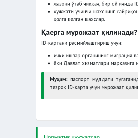
жазони ўтаб чиққач, бир ой ичида I
ҳужжати учинчи шахснинг ғайриқон
ҳолга келган шахслар.
Қаерга мурожаат қилинади?
ID-картани расмийлаштириш учун:
ички ишлар органининг миграция в
ёки Давлат хизматлари марказига 
Муҳим:
паспорт муддати тугаганид
тезроқ ID-карта учун мурожаат қили
Норматив ҳужжатлар