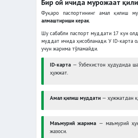
Бир ой ичида мурожаат қил
Фуқаро паспортининг амал қилиш м
алмаштириши керак
.
Шу сабабли паспорт муддати 17 кун олди
муддат ичида ҳисобланади. У ID-карта о
учун жарима тўламайди.
ID-карта
— Ўзбекистон ҳудудида ша
ҳужжат.
Амал қилиш муддати
— ҳужжатдан қ
Маъмурий жарима
— маъмурий ҳуқ
жазоси.