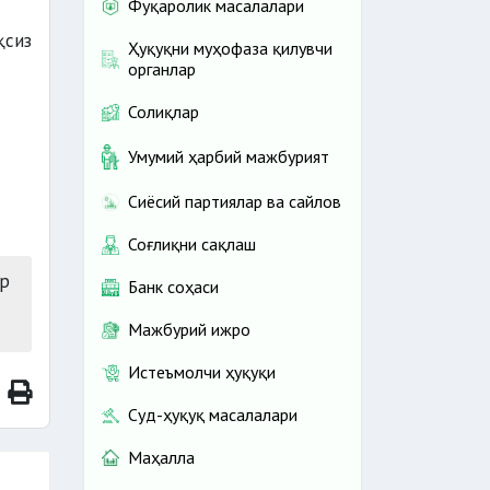
Фуқаролик масалалари
қсиз
Ҳуқуқни муҳофаза қилувчи
органлар
Солиқлар
Умумий ҳарбий мажбурият
Сиёсий партиялар ва сайлов
Соғлиқни сақлаш
р
Банк соҳаси
Мажбурий ижро
Истеъмолчи ҳуқуқи
Суд-ҳуқуқ масалалари
Маҳалла