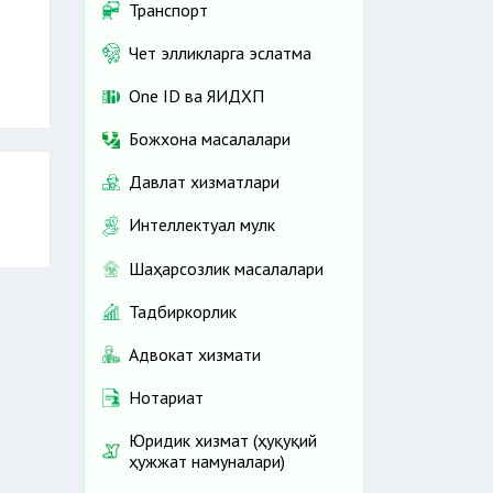
Транспорт
Чет элликларга эслатма
One ID ва ЯИДХП
Божхона масалалари
Давлат хизматлари
Интеллектуал мулк
Шаҳарсозлик масалалари
Тадбиркорлик
Адвокат хизмати
Нотариат
Юридик хизмат (ҳуқуқий
ҳужжат намуналари)