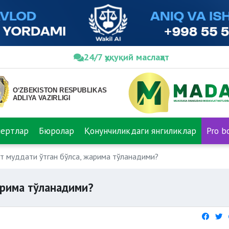
24/7 ҳуқуқий маслаҳат
пертлар
Бюролар
Қонунчиликдаги янгиликлар
Pro b
т муддати ўтган бўлса, жарима тўланадими?
арима тўланадими?