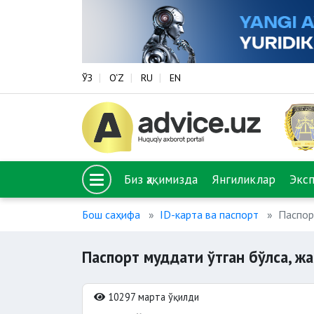
ЎЗ
O‘Z
RU
EN
Биз ҳақимизда
Янгиликлар
Экс
Бош саҳифа
ID-карта ва паспорт
Паспор
Паспорт муддати ўтган бўлса, ж
10297 марта ўқилди