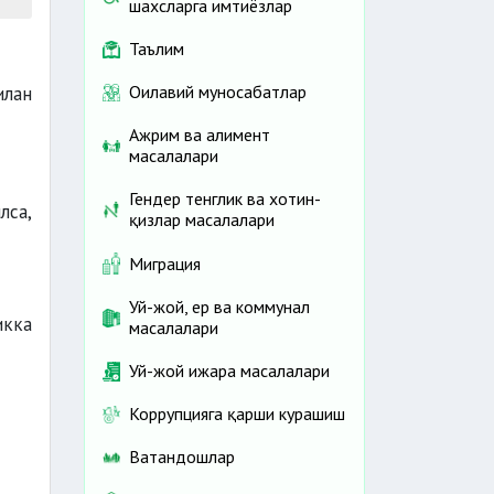
шахсларга имтиёзлар
Таълим
Оилавий муносабатлар
илан
Ажрим ва алимент
масалалари
Гендер тенглик ва хотин-
лса,
қизлар масалалари
Миграция
Уй-жой, ер ва коммунал
икка
масалалари
Уй-жой ижара масалалари
Коррупцияга қарши курашиш
Ватандошлар