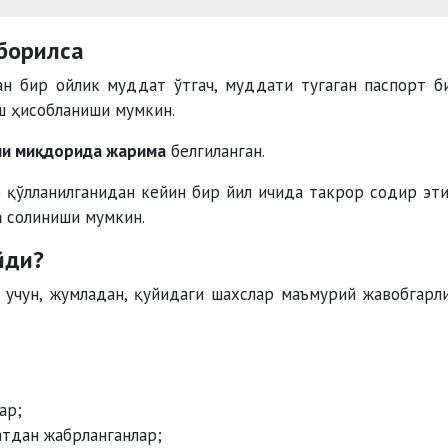
борилса
н бир ойлик муддат ўтгач, муддати тугаган паспорт б
ш ҳисобланиши мумкин.
ми миқдорида жарима
белгиланган.
 қўлланилганидан кейин бир йил ичида такрор содир эти
а
солиниши мумкин.
йди?
 учун, жумладан, қуйидаги шахслар маъмурий жавобгарл
ар;
тдан жабрланганлар;