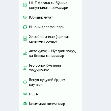
ННТ фаолияти бўйича
қонунчилик нормалари
Юридик луғат
Ишонч телефонлари
Ҳисоблагичлар (юридик
калькуляторлар)
Автоҳуқуқ – Йўлдаги ҳуқуқ
ва бошқа масалалар
Pro bono-Кўнгилли
ҳуқуқшунос
Бепул ҳуқуқий ёрдам
ваучери
PSEA
Коммунал хизматлар