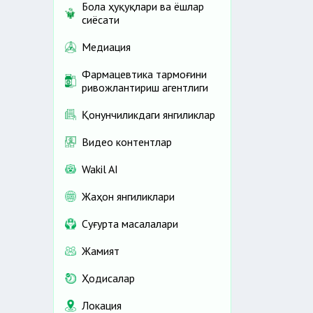
Бола ҳуқуқлари ва ёшлар
сиёсати
Медиация
Фармацевтика тармоғини
ривожлантириш агентлиги
Қонунчиликдаги янгиликлар
Видео контентлар
Wakil AI
Жаҳон янгиликлари
Cуғурта масалалари
Жамият
Ҳодисалар
Локация