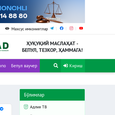
Махсус имкониятлар
ҲУҚУҚИЙ МАСЛАҲАТ -
БЕПУЛ, ТЕЗКОР, ҲАММАГА!
ono
Бепул ваучер
Кириш
Бўлимлар
Адлия ТВ