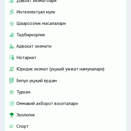
Давлат хизматлари
Интеллектуал мулк
Шаҳарсозлик масалалари
Тадбиркорлик
Адвокат хизмати
Нотариат
Юридик хизмат (ҳуқуқий ҳужжат намуналари)
Бепул ҳуқуқий ёрдам
Туризм
Оммавий ахборот воситалари
Экология
Спорт