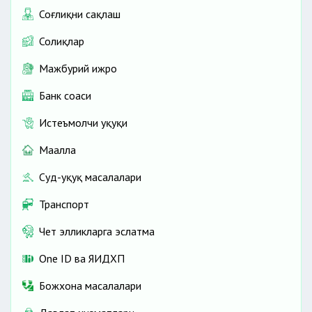
Соғлиқни сақлаш
Солиқлар
Мажбурий ижро
Банк соҳаси
Истеъмолчи ҳуқуқи
Маҳалла
Суд-ҳуқуқ масалалари
Транспорт
Чет элликларга эслатма
One ID ва ЯИДХП
Божхона масалалари