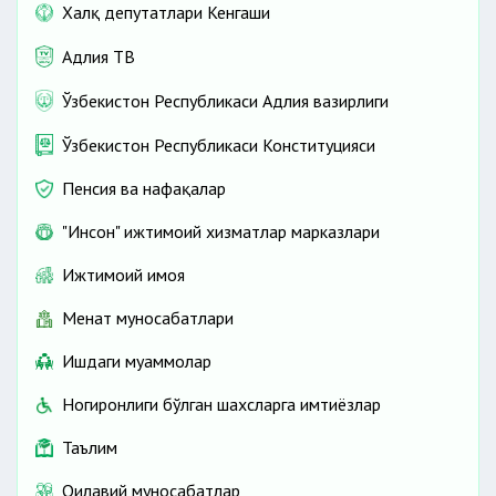
Халқ депутатлари Кенгаши
Адлия ТВ
Ўзбекистон Республикаси Адлия вазирлиги
Ўзбекистон Республикаси Конституцияси
Пенсия ва нафақалар
"Инсон" ижтимоий хизматлар марказлари
Ижтимоий ҳимоя
Меҳнат муносабатлари
Ишдаги муаммолар
Ногиронлиги бўлган шахсларга имтиёзлар
Таълим
Оилавий муносабатлар