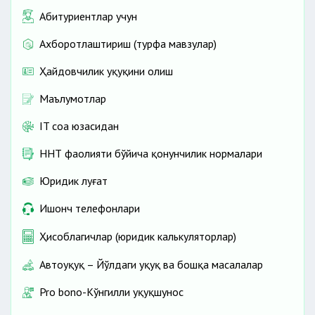
Абитуриентлар учун
Ахборотлаштириш (турфа мавзулар)
Ҳайдовчилик ҳуқуқини олиш
Маълумотлар
IT соҳа юзасидан
ННТ фаолияти бўйича қонунчилик нормалари
Юридик луғат
Ишонч телефонлари
Ҳисоблагичлар (юридик калькуляторлар)
Автоҳуқуқ – Йўлдаги ҳуқуқ ва бошқа масалалар
Pro bono-Кўнгилли ҳуқуқшунос