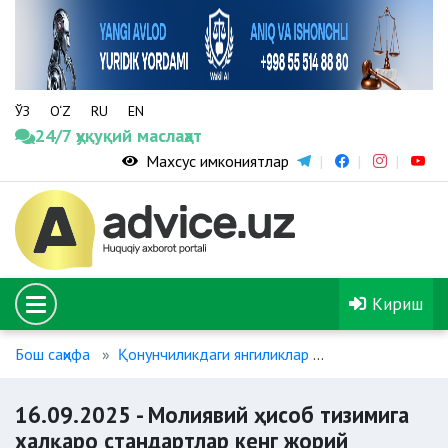
ЎЗ
O‘Z
RU
EN
24/7 ҳуқуқий маслаҳат
Махсус имкониятлар
Кириш
Бош саҳифа
Қонунчиликдаги янгиликлар
16.09.2025 - М
16.09.2025 - Молиявий ҳисоб тизимига
халқаро стандартлар кенг жорий