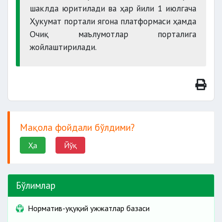
шаклда юритилади ва ҳар йили 1 июлгача
Ҳукумат портали ягона платформаси ҳамда
Очиқ маълумотлар порталига
жойлаштирилади.
Мақола фойдали бўлдими?
Ҳа
Йўқ
Бўлимлар
Норматив-ҳуқуқий ҳужжатлар базаси