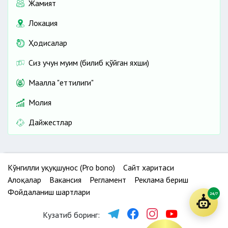
Жамият
Локация
Ҳодисалар
Сиз учун муҳим (билиб қўйган яхши)
Маҳалла "еттилиги"
Молия
Дайжестлар
Кўнгилли ҳуқуқшунос (Pro bono)
Сайт харитаси
Алоқалар
Вакансия
Регламент
Реклама бериш
Фойдаланиш шартлари
24/7
Кузатиб боринг: