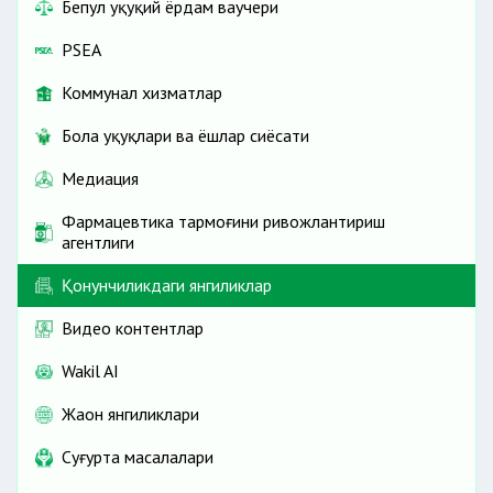
Бепул ҳуқуқий ёрдам ваучери
PSEA
Коммунал хизматлар
Бола ҳуқуқлари ва ёшлар сиёсати
Медиация
Фармацевтика тармоғини ривожлантириш
агентлиги
Қонунчиликдаги янгиликлар
Видео контентлар
Wakil AI
Жаҳон янгиликлари
Cуғурта масалалари