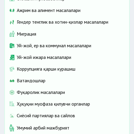
Ажрим ва алимент масалалари
Гендер тенглик ва хотин-қизлар масалалари
Миграция
Уй-жой, ер ва коммунал масалалари
Уй-жой ижара масалалари
Коррупцияга қарши курашиш
Ватандошлар
Фуқаролик масалалари
Ҳуқуқни муҳофаза қилувчи органлар
Сиёсий партиялар ва сайлов
Умумий ҳарбий мажбурият