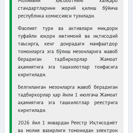
Молиявий ҳисоботнинг халқаро
стандартларини жорий қилиш бўйича
республика комиссияси тузилади.
Фаолият тури ва активлари миқдори
туфайли юқори ижтимоий ва иқтисодий
таъсирга, кенг доирадаги манфаатдор
томонларга эга бўлиш мезонларига жавоб
берадиган тадбиркорлар Жамоат
аҳамиятига эга ташкилотлар тоифасига
киритилади.
Белгиланган мезонларга жавоб берадиган
тадбиркорлар ҳар йили 1 июлгача Жамоат
аҳамиятига эга ташкилотлар реестрига
киритилади.
2026 йил 1 январдан Реестр Иқтисодиёт
ва молия вазирлиги томонидан электрон