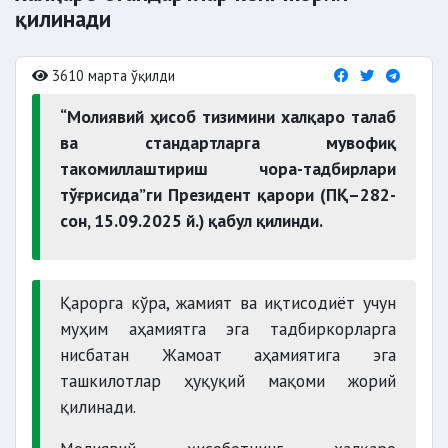
қилинади
3610 марта ўқилди
“Молиявий ҳисоб тизимини халқаро талаб
ва стандартларга мувофиқ
такомиллаштириш чора-тадбирлари
тўғрисида”ги Президент қарори (ПҚ–282-
сон, 15.09.2025 й.) қабул қилинди.
Қарорга кўра, жамият ва иқтисодиёт учун
муҳим аҳамиятга эга тадбиркорларга
нисбатан Жамоат аҳамиятига эга
ташкилотлар ҳуқуқий мақоми жорий
қилинади.