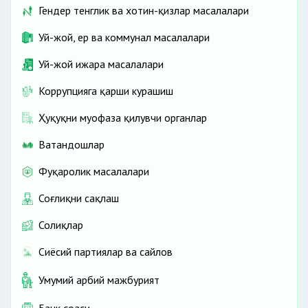
Гендер тенглик ва хотин-қизлар масалалари
Уй-жой, ер ва коммунал масалалари
Уй-жой ижара масалалари
Коррупцияга қарши курашиш
Ҳуқуқни муҳофаза қилувчи органлар
Ватандошлар
Фуқаролик масалалари
Соғлиқни сақлаш
Солиқлар
Сиёсий партиялар ва сайлов
Умумий ҳарбий мажбурият
Банк соҳаси