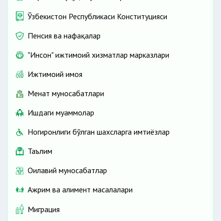
Ўзбекистон Республикаси Конституцияси
Пенсия ва нафақалар
"Инсон" ижтимоий хизматлар марказлари
Ижтимоий ҳимоя
Меҳнат муносабатлари
Ишдаги муаммолар
Ногиронлиги бўлган шахсларга имтиёзлар
Таълим
Оилавий муносабатлар
Ажрим ва алимент масалалари
Миграция