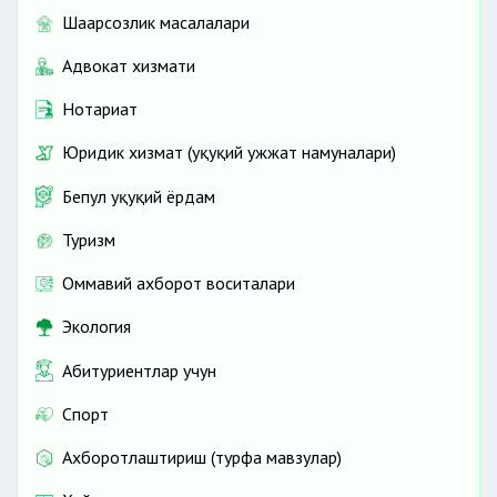
Шаҳарсозлик масалалари
Адвокат хизмати
Нотариат
Юридик хизмат (ҳуқуқий ҳужжат намуналари)
Бепул ҳуқуқий ёрдам
Туризм
Оммавий ахборот воситалари
Экология
Абитуриентлар учун
Спорт
Ахборотлаштириш (турфа мавзулар)