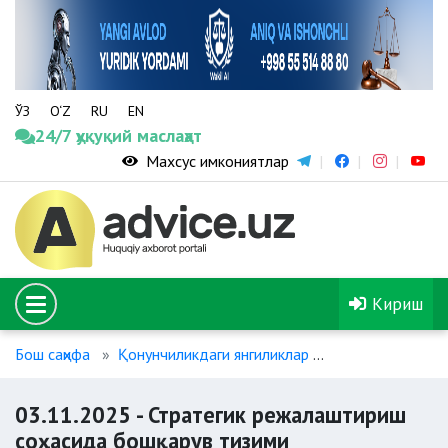
ЎЗ
O‘Z
RU
EN
24/7 ҳуқуқий маслаҳат
Махсус имкониятлар
Кириш
Бош саҳифа
Қонунчиликдаги янгиликлар
03.11.2025 - С
03.11.2025 - Стратегик режалаштириш
соҳасида бошқарув тизими