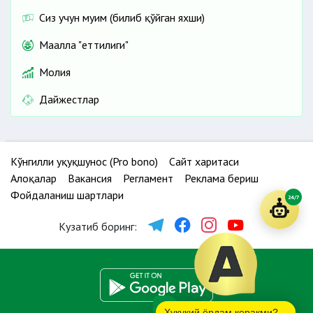
Сиз учун муҳим (билиб қўйган яхши)
Маҳалла "еттилиги"
Молия
Дайжестлар
Кўнгилли ҳуқуқшунос (Pro bono)
Сайт харитаси
Алоқалар
Вакансия
Регламент
Реклама бериш
Фойдаланиш шартлари
24/7
Кузатиб боринг:
Ҳуқуқий ёрдам керакми?