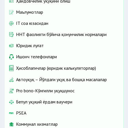
Ҳайдовчилик ҳуқуқини олиш
Маълумотлар
IT соҳа юзасидан
ННТ фаолияти бўйича қонунчилик нормалари
Юридик луғат
Ишонч телефонлари
Ҳисоблагичлар (юридик калькуляторлар)
Автоҳуқуқ – Йўлдаги ҳуқуқ ва бошқа масалалар
Pro bono-Кўнгилли ҳуқуқшунос
Бепул ҳуқуқий ёрдам ваучери
PSEA
Коммунал хизматлар