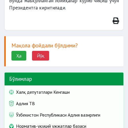
Бунда маъқулланган лойиҳалар кўриб чиқиш учун
Президентга киритилади.
Мақола фойдали бўлдими?
Ҳа
Йўқ
Бўлимлар
Халқ депутатлари Кенгаши
Адлия ТВ
Ўзбекистон Республикаси Адлия вазирлиги
Норматив-ҳуқуқий ҳужжатлар базаси