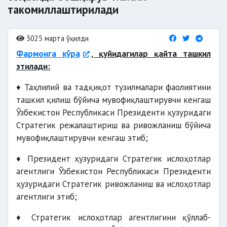
такомиллаштирилади
3025 марта ўқилди
Фармонга кўра
, қуйидагилар қайта ташкил
этилади:
♦ Таҳлилий ва тадқиқот тузилмалари фаолиятини
ташкил қилиш бўйича мувофиқлаштирувчи кенгаш
Ўзбекистон Республикаси Президенти ҳузуридаги
Стратегик режалаштириш ва ривожланиш бўйича
мувофиқлаштирувчи кенгаш этиб;
♦ Президент ҳузуридаги Стратегик ислоҳотлар
агентлиги Ўзбекистон Республикаси Президенти
ҳузуридаги Стратегик ривожланиш ва ислоҳотлар
агентлиги этиб;
♦ Стратегик ислоҳотлар агентлигини қўллаб-