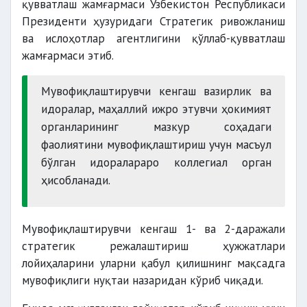
қувватлаш жамғармаси Ўзбекистон Республикаси
Президенти ҳузуридаги Стратегик ривожланиш
ва ислоҳотлар агентлигини қўллаб-қувватлаш
жамғармаси этиб.
Мувофиқлаштирувчи кенгаш вазирлик ва
идоралар, маҳаллий ижро этувчи ҳокимият
органларининг мазкур соҳадаги
фаолиятини мувофиқлаштириш учун масъул
бўлган идоралараро коллегиал орган
ҳисобланади.
Мувофиқлаштирувчи кенгаш 1- ва 2-даражали
стратегик режалаштириш ҳужжатлари
лойиҳаларини уларни қабул қилишнинг мақсадга
мувофиқлиги нуқтаи назаридан кўриб чиқади.