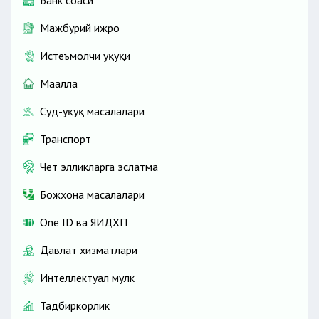
Мажбурий ижро
Истеъмолчи ҳуқуқи
Маҳалла
Суд-ҳуқуқ масалалари
Транспорт
Чет элликларга эслатма
Божхона масалалари
One ID ва ЯИДХП
Давлат хизматлари
Интеллектуал мулк
Тадбиркорлик