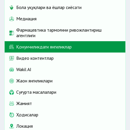
Бола ҳуқуқлари ва ёшлар сиёсати
Медиация
Фармацевтика тармоғини ривожлантириш
агентлиги
Қонунчиликдаги янгиликлар
Видео контентлар
Wakil AI
Жаҳон янгиликлари
Cуғурта масалалари
Жамият
Ҳодисалар
Локация