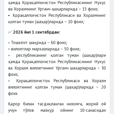
ҳамда Қорақалпоғистон Республикасининг Нукус
ва Хоразмнинг Урганч шаҳарларида – 15 фоиз;
▪️ Қорақалпоғистон Республикаси ва Хоразмнинг
қолган туман (шаҳар)ларида – 10 фоиз;
✅
2026 йил 1 сентябрдан:
▫️ Тошкент шаҳрида – 60 фоиз;
▫️ вилоятлар марказларида – 50 фоиз;
▫️ республиканинг қолган туман (шаҳар)лари
ҳамда Қорақалпоғистон Республикасининг Нукус
ва Хоразм вилоятининг Урганч шаҳарларида – 30
фоиз;
▫️ Қорақалпоғистон Республикаси ва Хоразм
вилоятининг қолган туман (шаҳар)ларида – 20
фоиз.
Қарор билан тасдиқланган низомга, жорий ой
учун тўлов мазкур ойнинг 10-санасидан