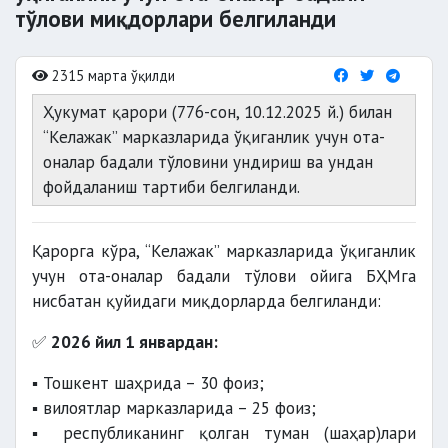
тўлови миқдорлари белгиланди
2315 марта ўқилди
Ҳукумат қарори (776-сон, 10.12.2025 й.) билан
“Келажак” марказларида ўқиганлик учун ота-
оналар бадали тўловини ундириш ва ундан
фойдаланиш тартиби белгиланди.
Қарорга кўра, “Келажак” марказларида ўқиганлик
учун ота-оналар бадали тўлови ойига БҲМга
нисбатан қуйидаги миқдорларда белгиланди:
✅
2026 йил 1 январдан:
▪️ Тошкент шаҳрида – 30 фоиз;
▪️ вилоятлар марказларида – 25 фоиз;
▪️ республиканинг қолган туман (шаҳар)лари