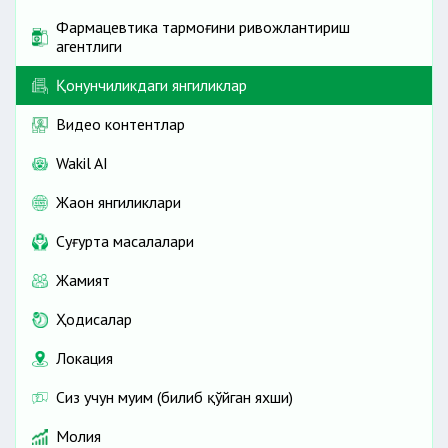
Фармацевтика тармоғини ривожлантириш
агентлиги
Қонунчиликдаги янгиликлар
Видео контентлар
Wakil AI
Жаҳон янгиликлари
Cуғурта масалалари
Жамият
Ҳодисалар
Локация
Сиз учун муҳим (билиб қўйган яхши)
Молия