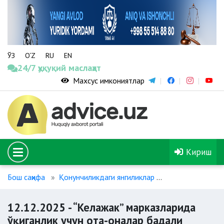
ЎЗ
O‘Z
RU
EN
24/7 ҳуқуқий маслаҳат
Махсус имкониятлар
Кириш
Бош саҳифа
Қонунчиликдаги янгиликлар
12.12.2025 - “
12.12.2025 - “Келажак” марказларида
ўқиганлик учун ота-оналар бадали