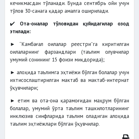
кечикмасдан тўланади. Бунда сентябрь ойи учун
тўлов 30-санага қадар амалга оширилади.
✔️
Ота-оналар тўловидан қуйидагилар озод
этилади:
► “Камбағал оилалар реестри”га киритилган
оилаларнинг фарзандлари (таълим олувчилар
умумий сонининг 15 фоизи миқдорида);
► алоҳида таълимга эҳтиёжи бўлган болалар учун
ихтисослаштирилган мактаб ва мактаб-интернат
ўқувчилари;
► етим ва ота-она қарамоғидан маҳрум бўлган
болалар, умумий ўрта таълим ташкилотларининг
инклюзив синфларида таълим оладиган алоҳида
таълим эҳтиёжлари бўлган ўқувчилар.