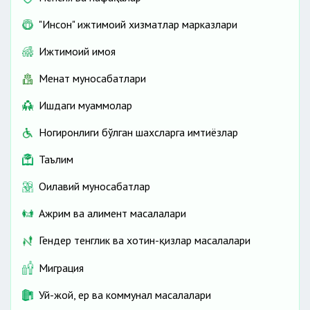
"Инсон" ижтимоий хизматлар марказлари
Ижтимоий ҳимоя
Меҳнат муносабатлари
Ишдаги муаммолар
Ногиронлиги бўлган шахсларга имтиёзлар
Таълим
Оилавий муносабатлар
Ажрим ва алимент масалалари
Гендер тенглик ва хотин-қизлар масалалари
Миграция
Уй-жой, ер ва коммунал масалалари