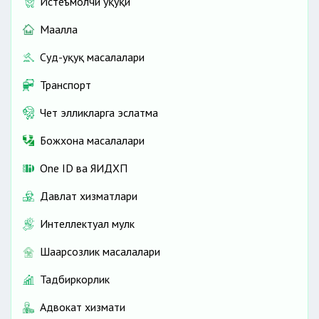
Истеъмолчи ҳуқуқи
Маҳалла
Суд-ҳуқуқ масалалари
Транспорт
Чет элликларга эслатма
Божхона масалалари
One ID ва ЯИДХП
Давлат хизматлари
Интеллектуал мулк
Шаҳарсозлик масалалари
Тадбиркорлик
Адвокат хизмати