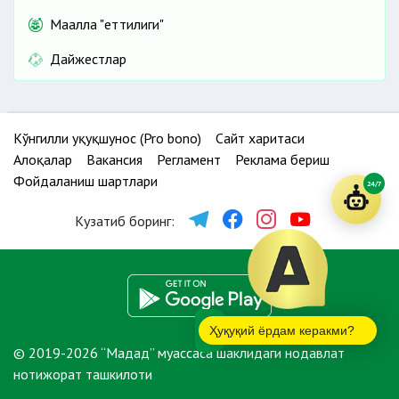
Маҳалла "еттилиги"
Дайжестлар
Кўнгилли ҳуқуқшунос (Pro bono)
Сайт харитаси
Алоқалар
Вакансия
Регламент
Реклама бериш
Фойдаланиш шартлари
24/7
Кузатиб боринг:
Ҳуқуқий ёрдам керакми?
© 2019-2026 “Мадад” муассаса шаклидаги нодавлат
нотижорат ташкилоти