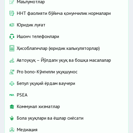
Маълумотлар
ННТ фаолияти бўйича қонунчилик нормалари
Юридик луғат
Ишонч телефонлари
Ҳисоблагичлар (юридик калькуляторлар)
Автоҳуқуқ – Йўлдаги ҳуқуқ ва бошқа масалалар
Pro bono-Кўнгилли ҳуқуқшунос
Бепул ҳуқуқий ёрдам ваучери
PSEA
Коммунал хизматлар
Бола ҳуқуқлари ва ёшлар сиёсати
Медиация