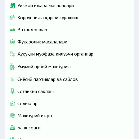
Уй-жой ижара масалалари
Коррупцияга қарши курашиш
Ватандошлар
Фуқаролик масалалари
Ҳуқуқни муҳофаза қилувчи органлар
Умумий ҳарбий мажбурият
Сиёсий партиялар ва сайлов
Соғлиқни сақлаш
Солиқлар
Мажбурий ижро
Банк соҳаси