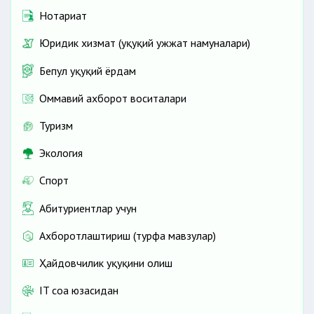
Нотариат
Юридик хизмат (ҳуқуқий ҳужжат намуналари)
Бепул ҳуқуқий ёрдам
Оммавий ахборот воситалари
Туризм
Экология
Спорт
Абитуриентлар учун
Ахборотлаштириш (турфа мавзулар)
Ҳайдовчилик ҳуқуқини олиш
IT соҳа юзасидан