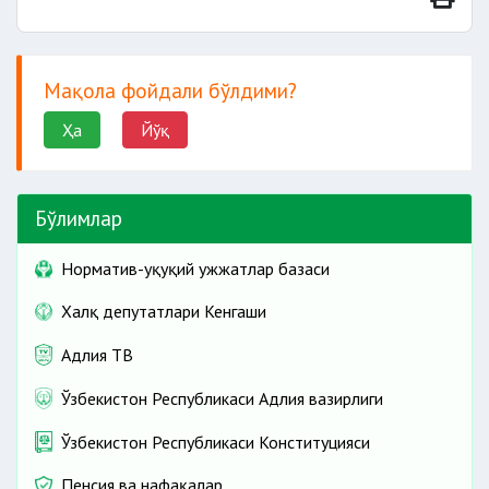
Мақола фойдали бўлдими?
Ҳа
Йўқ
Бўлимлар
Норматив-ҳуқуқий ҳужжатлар базаси
Халқ депутатлари Кенгаши
Адлия ТВ
Ўзбекистон Республикаси Адлия вазирлиги
Ўзбекистон Республикаси Конституцияси
Пенсия ва нафақалар