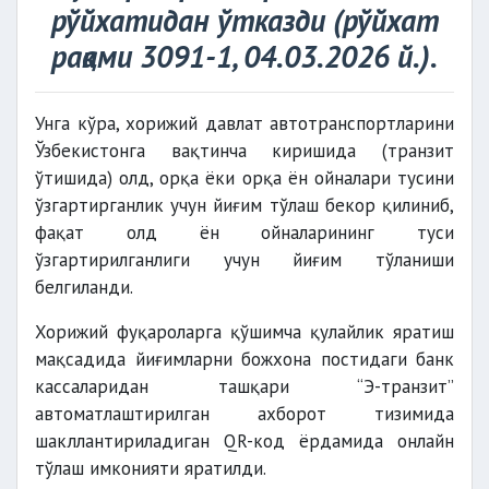
рўйхатидан ўтказди (рўйхат
рақами 3091-1, 04.03.2026 й.).
Унга кўра, хорижий давлат автотранспортларини
Ўзбекистонга вақтинча киришида (транзит
ўтишида) олд, орқа ёки орқа ён ойналари тусини
ўзгартирганлик учун йиғим тўлаш бекор қилиниб,
фақат олд ён ойналарининг туси
ўзгартирилганлиги учун йиғим тўланиши
белгиланди.
Хорижий фуқароларга қўшимча қулайлик яратиш
мақсадида йиғимларни божхона постидаги банк
кассаларидан ташқари “Э-транзит”
автоматлаштирилган ахборот тизимида
шакллантириладиган QR-код ёрдамида онлайн
тўлаш имконияти яратилди.