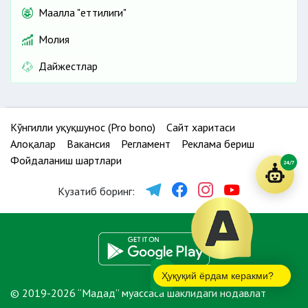
Маҳалла "еттилиги"
Молия
Дайжестлар
Кўнгилли ҳуқуқшунос (Pro bono)
Сайт харитаси
Алоқалар
Вакансия
Регламент
Реклама бериш
Фойдаланиш шартлари
24/7
Кузатиб боринг:
Ҳуқуқий ёрдам керакми?
© 2019-2026 “Мадад” муассаса шаклидаги нодавлат