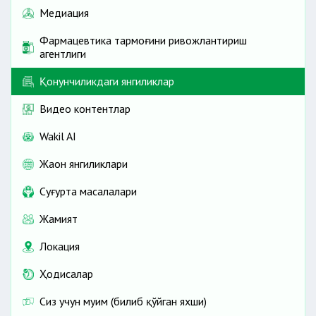
Медиация
Фармацевтика тармоғини ривожлантириш
агентлиги
Қонунчиликдаги янгиликлар
Видео контентлар
Wakil AI
Жаҳон янгиликлари
Cуғурта масалалари
Жамият
Локация
Ҳодисалар
Сиз учун муҳим (билиб қўйган яхши)