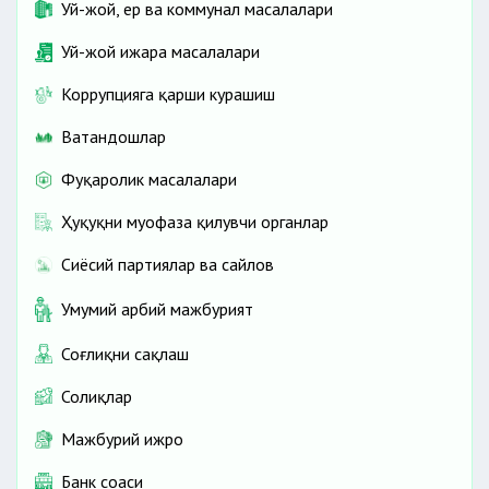
Уй-жой, ер ва коммунал масалалари
Уй-жой ижара масалалари
Коррупцияга қарши курашиш
Ватандошлар
Фуқаролик масалалари
Ҳуқуқни муҳофаза қилувчи органлар
Сиёсий партиялар ва сайлов
Умумий ҳарбий мажбурият
Соғлиқни сақлаш
Солиқлар
Мажбурий ижро
Банк соҳаси