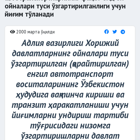
ойналари туси ўзгартирилганлиги учун
йиғим тўланади
2000 марта ўқилди
Адлия вазирлиги Хорижий
давлатларнинг ойналари туси
ўзгартирилган (қорайтирилган)
енгил автотранспорт
воситаларининг Ўзбекистон
ҳудудига вақтинча кириши ва
транзит ҳаракатланиши учун
йиғимларни ундириш тартиби
тўғрисидаги низомга
ўзгартиришларни давлат