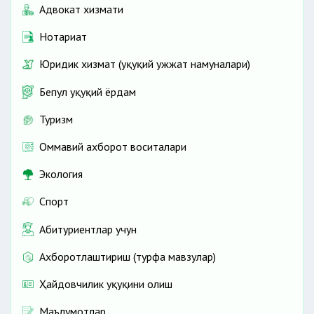
Адвокат хизмати
Нотариат
Юридик хизмат (ҳуқуқий ҳужжат намуналари)
Бепул ҳуқуқий ёрдам
Туризм
Оммавий ахборот воситалари
Экология
Спорт
Абитуриентлар учун
Ахборотлаштириш (турфа мавзулар)
Ҳайдовчилик ҳуқуқини олиш
Маълумотлар