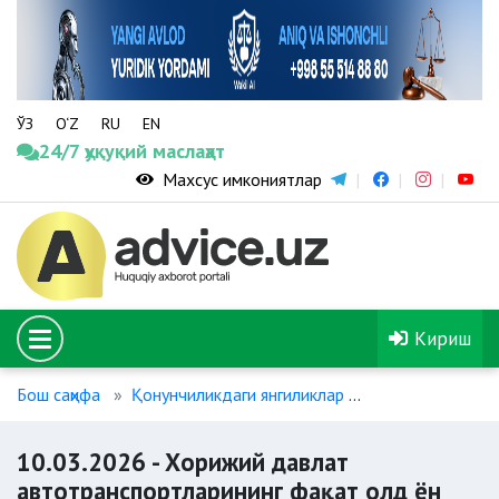
ЎЗ
O‘Z
RU
EN
24/7 ҳуқуқий маслаҳат
Махсус имкониятлар
Кириш
Бош саҳифа
Қонунчиликдаги янгиликлар
10.03.2026 - Х
10.03.2026 - Хорижий давлат
автотранспортларининг фақат олд ён