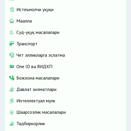
Истеъмолчи ҳуқуқи
Маҳалла
Суд-ҳуқуқ масалалари
Транспорт
Чет элликларга эслатма
One ID ва ЯИДХП
Божхона масалалари
Давлат хизматлари
Интеллектуал мулк
Шаҳарсозлик масалалари
Тадбиркорлик