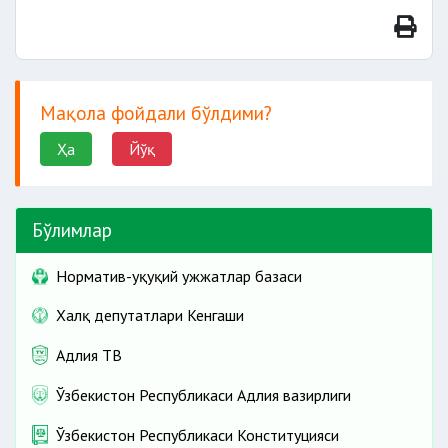
Мақола фойдали бўлдими?
Ҳа
Йўқ
Бўлимлар
Норматив-ҳуқуқий ҳужжатлар базаси
Халқ депутатлари Кенгаши
Адлия ТВ
Ўзбекистон Республикаси Адлия вазирлиги
Ўзбекистон Республикаси Конституцияси