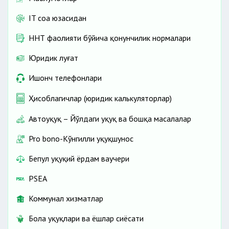
IT соҳа юзасидан
ННТ фаолияти бўйича қонунчилик нормалари
Юридик луғат
Ишонч телефонлари
Ҳисоблагичлар (юридик калькуляторлар)
Автоҳуқуқ – Йўлдаги ҳуқуқ ва бошқа масалалар
Pro bono-Кўнгилли ҳуқуқшунос
Бепул ҳуқуқий ёрдам ваучери
PSEA
Коммунал хизматлар
Бола ҳуқуқлари ва ёшлар сиёсати