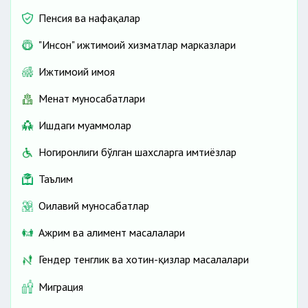
Пенсия ва нафақалар
"Инсон" ижтимоий хизматлар марказлари
Ижтимоий ҳимоя
Меҳнат муносабатлари
Ишдаги муаммолар
Ногиронлиги бўлган шахсларга имтиёзлар
Таълим
Оилавий муносабатлар
Ажрим ва алимент масалалари
Гендер тенглик ва хотин-қизлар масалалари
Миграция