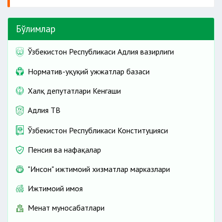
Бўлимлар
Ўзбекистон Республикаси Адлия вазирлиги
Норматив-ҳуқуқий ҳужжатлар базаси
Халқ депутатлари Кенгаши
Адлия ТВ
Ўзбекистон Республикаси Конституцияси
Пенсия ва нафақалар
"Инсон" ижтимоий хизматлар марказлари
Ижтимоий ҳимоя
Меҳнат муносабатлари