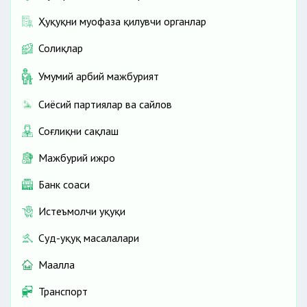
Ҳуқуқни муҳофаза қилувчи органлар
Солиқлар
Умумий ҳарбий мажбурият
Сиёсий партиялар ва сайлов
Соғлиқни сақлаш
Мажбурий ижро
Банк соҳаси
Истеъмолчи ҳуқуқи
Суд-ҳуқуқ масалалари
Маҳалла
Транспорт