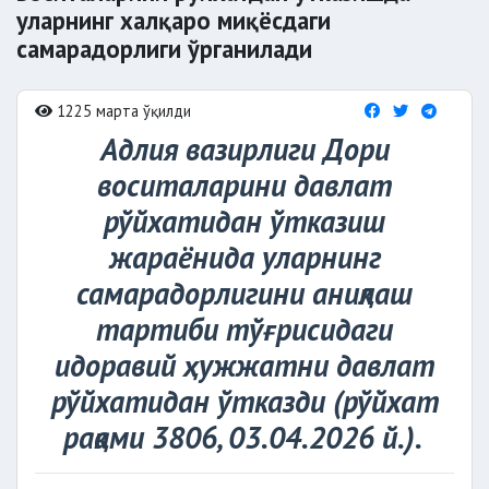
уларнинг халқаро миқёсдаги
самарадорлиги ўрганилади
1225 марта ўқилди
Адлия вазирлиги Дори
воситаларини давлат
рўйхатидан ўтказиш
жараёнида уларнинг
самарадорлигини аниқлаш
тартиби тўғрисидаги
идоравий ҳужжатни давлат
рўйхатидан ўтказди (рўйхат
рақами 3806, 03.04.2026 й.).