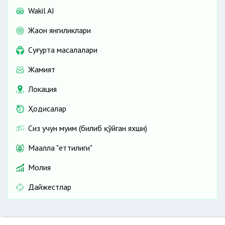
Wakil AI
Жаҳон янгиликлари
Cуғурта масалалари
Жамият
Локация
Ҳодисалар
Сиз учун муҳим (билиб қўйган яхши)
Маҳалла "еттилиги"
Молия
Дайжестлар