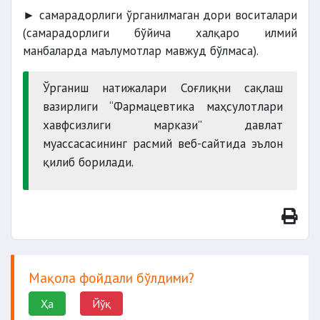
► самарадорлиги ўрганилмаган дори воситалари
(самарадорлиги бўйича халқаро илмий
манбаларда маълумотлар мавжуд бўлмаса).
Ўрганиш натижалари Соғлиқни сақлаш
вазирлиги “Фармацевтика маҳсулотлари
хавфсизлиги маркази” давлат
муассасасининг расмий веб-сайтида эълон
қилиб борилади.
Мақола фойдали бўлдими?
Ҳа
Йўқ