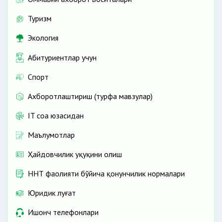
Туризм
Экология
Абитуриентлар учун
Спорт
Ахборотлаштириш (турфа мавзулар)
IT соҳа юзасидан
Маълумотлар
Ҳайдовчилик ҳуқуқини олиш
ННТ фаолияти бўйича қонунчилик нормалари
Юридик луғат
Ишонч телефонлари