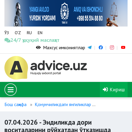
ЎЗ
O‘Z
RU
EN
24/7 ҳуқуқий маслаҳат
Махсус имкониятлар
Кириш
Бош саҳифа
Қонунчиликдаги янгиликлар
07.04.2026 - Э
07.04.2026 - Эндиликда дори
воситаларини рўйхатдан ўтказишда