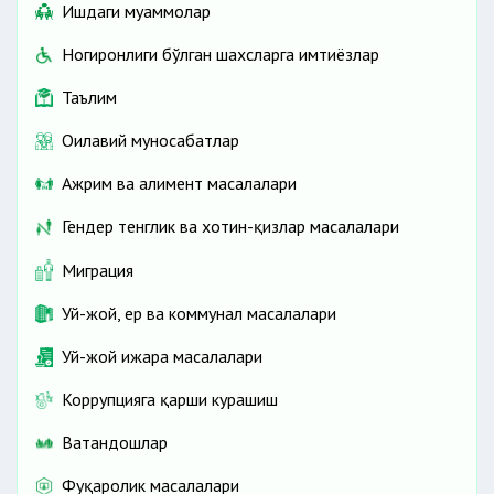
Ишдаги муаммолар
Ногиронлиги бўлган шахсларга имтиёзлар
Таълим
Оилавий муносабатлар
Ажрим ва алимент масалалари
Гендер тенглик ва хотин-қизлар масалалари
Миграция
Уй-жой, ер ва коммунал масалалари
Уй-жой ижара масалалари
Коррупцияга қарши курашиш
Ватандошлар
Фуқаролик масалалари