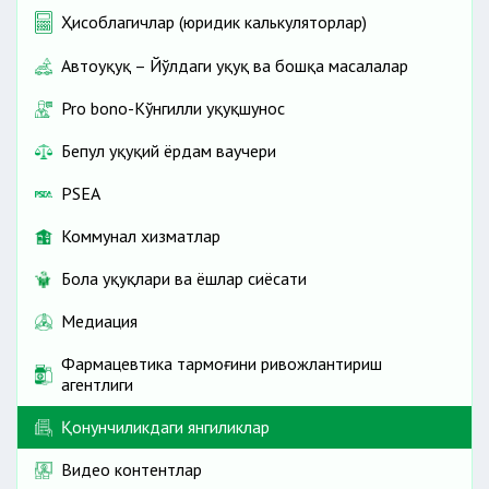
Ҳисоблагичлар (юридик калькуляторлар)
Автоҳуқуқ – Йўлдаги ҳуқуқ ва бошқа масалалар
Pro bono-Кўнгилли ҳуқуқшунос
Бепул ҳуқуқий ёрдам ваучери
PSEA
Коммунал хизматлар
Бола ҳуқуқлари ва ёшлар сиёсати
Медиация
Фармацевтика тармоғини ривожлантириш
агентлиги
Қонунчиликдаги янгиликлар
Видео контентлар