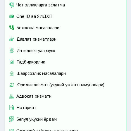
Чет элликларга эслатма
One ID ва ЯИДХП
Божхона масалалари
Давлат хизматлари
Интеллектуал мулк
Тадбиркорлик
Шаҳарсозлик масалалари
Юридик хизмат (ҳуқуқий ҳужжат намуналари)
Адвокат хизмати
Нотариат
Бепул ҳуқуқий ёрдам
Оммавий ахборот воситалари