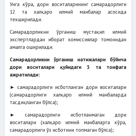
Унга кўра, дори воситаларининг самарадорлиги
12 та халқаро илмий манбалар асосида
текширилади.
Самарадорликни ўрганиш мустақил илмий
экспертлардан иборат комиссиялар томонидан
амалга оширилади.
Самарадорликни ўрганиш натижалари бўйича
дори воситалари қуйидаги 3 та тоифага
ажратилади:
► самарадорлиги исботланган дори воситалари
(самарадорлиги халқаро илмий манбаларда
тасдиқланган бўлса);
► самарадорлиги исботланмаган дори
воситалари (халқаро илмий манбаларга кўра,
самарадорлиги ўз исботини топмаган бўлса);