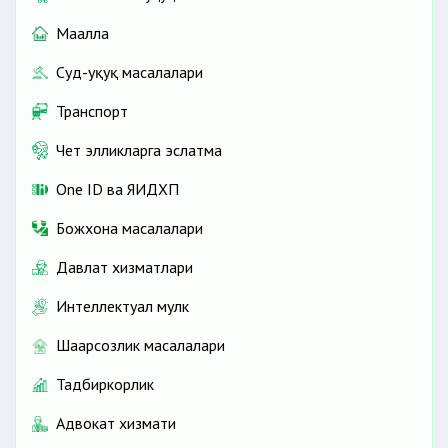
Маҳалла
Суд-ҳуқуқ масалалари
Транспорт
Чет элликларга эслатма
One ID ва ЯИДХП
Божхона масалалари
Давлат хизматлари
Интеллектуал мулк
Шаҳарсозлик масалалари
Тадбиркорлик
Адвокат хизмати