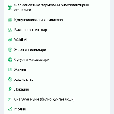
Фармацевтика тармоғини ривожлантириш
агентлиги
Қонунчиликдаги янгиликлар
Видео контентлар
Wakil AI
Жаҳон янгиликлари
Cуғурта масалалари
Жамият
Ҳодисалар
Локация
Сиз учун муҳим (билиб қўйган яхши)
Молия