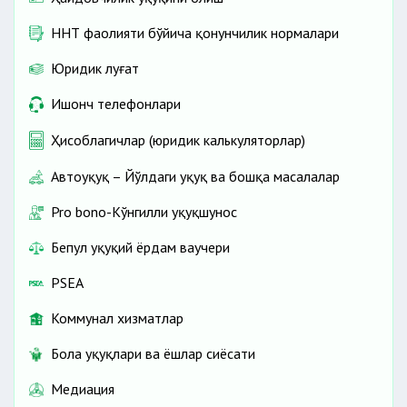
ННТ фаолияти бўйича қонунчилик нормалари
Юридик луғат
Ишонч телефонлари
Ҳисоблагичлар (юридик калькуляторлар)
Автоҳуқуқ – Йўлдаги ҳуқуқ ва бошқа масалалар
Pro bono-Кўнгилли ҳуқуқшунос
Бепул ҳуқуқий ёрдам ваучери
PSEA
Коммунал хизматлар
Бола ҳуқуқлари ва ёшлар сиёсати
Медиация