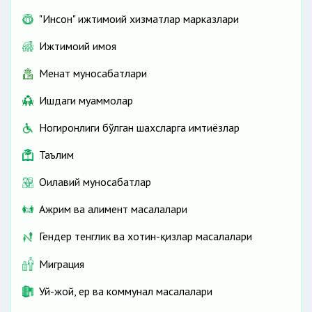
"Инсон" ижтимоий хизматлар марказлари
Ижтимоий ҳимоя
Меҳнат муносабатлари
Ишдаги муаммолар
Ногиронлиги бўлган шахсларга имтиёзлар
Таълим
Оилавий муносабатлар
Ажрим ва алимент масалалари
Гендер тенглик ва хотин-қизлар масалалари
Миграция
Уй-жой, ер ва коммунал масалалари