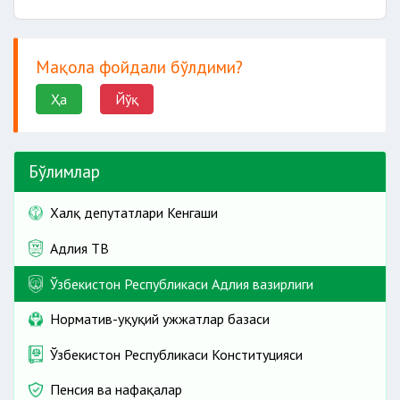
Мақола фойдали бўлдими?
Ҳа
Йўқ
Бўлимлар
Халқ депутатлари Кенгаши
Адлия ТВ
Ўзбекистон Республикаси Адлия вазирлиги
Норматив-ҳуқуқий ҳужжатлар базаси
Ўзбекистон Республикаси Конституцияси
Пенсия ва нафақалар