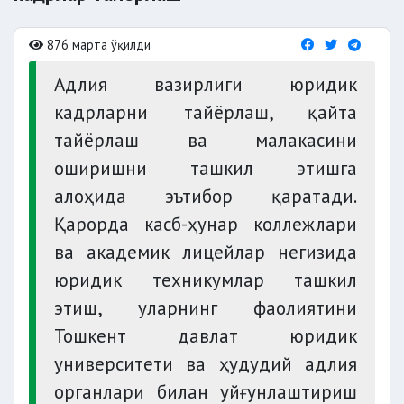
876 марта ўқилди
Адлия вазирлиги юридик
кадрларни тайёрлаш, қайта
тайёрлаш ва малакасини
оширишни ташкил этишга
алоҳида эътибор қаратади.
Қарорда касб-ҳунар коллежлари
ва академик лицейлар негизида
юридик техникумлар ташкил
этиш, уларнинг фаолиятини
Тошкент давлат юридик
университети ва ҳудудий адлия
органлари билан уйғунлаштириш