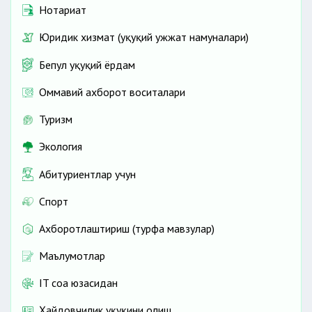
Нотариат
Юридик хизмат (ҳуқуқий ҳужжат намуналари)
Бепул ҳуқуқий ёрдам
Оммавий ахборот воситалари
Туризм
Экология
Абитуриентлар учун
Спорт
Ахборотлаштириш (турфа мавзулар)
Маълумотлар
IT соҳа юзасидан
Ҳайдовчилик ҳуқуқини олиш