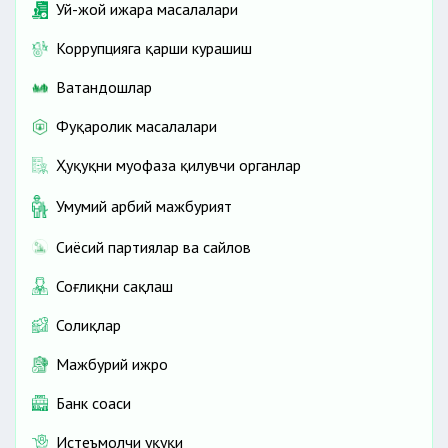
Уй-жой ижара масалалари
Коррупцияга қарши курашиш
Ватандошлар
Фуқаролик масалалари
Ҳуқуқни муҳофаза қилувчи органлар
Умумий ҳарбий мажбурият
Сиёсий партиялар ва сайлов
Соғлиқни сақлаш
Солиқлар
Мажбурий ижро
Банк соҳаси
Истеъмолчи ҳуқуқи