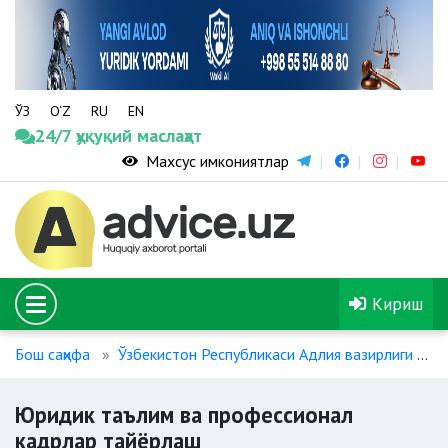
ЎЗ
O‘Z
RU
EN
24/7 ҳуқуқий маслаҳат
Махсус имкониятлар
Кириш
Бош саҳифа
Ўзбекистон Республикаси Адлия вазирлиги
Юридик таълим ва профессионал
кадрлар тайёрлаш