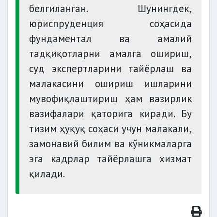
белгиланган. Шунингдек,
юриспруденция соҳасида
фундаментал ва амалий
тадқиқотларни амалга ошириш,
суд экспертларини тайёрлаш ва
малакасини ошириш ишларини
мувофиқлаштириш ҳам вазирлик
вазифалари қаторига киради. Бу
тизим ҳуқуқ соҳаси учун малакали,
замонавий билим ва кўникмаларга
эга кадрлар тайёрлашга хизмат
қилади.