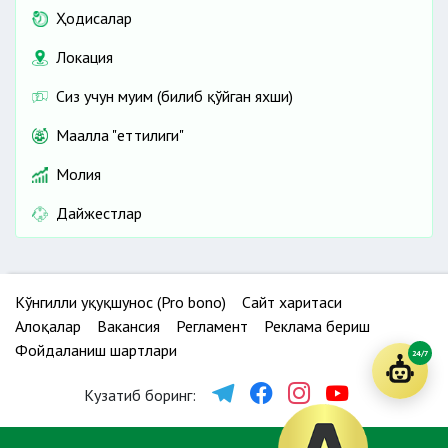
Ҳодисалар
Локация
Сиз учун муҳим (билиб қўйган яхши)
Маҳалла "еттилиги"
Молия
Дайжестлар
Кўнгилли ҳуқуқшунос (Pro bono)
Сайт харитаси
Алоқалар
Вакансия
Регламент
Реклама бериш
Фойдаланиш шартлари
24/7
Кузатиб боринг: