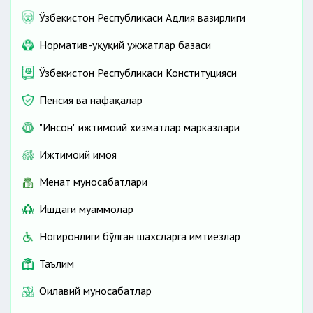
Ўзбекистон Республикаси Адлия вазирлиги
Норматив-ҳуқуқий ҳужжатлар базаси
Ўзбекистон Республикаси Конституцияси
Пенсия ва нафақалар
"Инсон" ижтимоий хизматлар марказлари
Ижтимоий ҳимоя
Меҳнат муносабатлари
Ишдаги муаммолар
Ногиронлиги бўлган шахсларга имтиёзлар
Таълим
Оилавий муносабатлар