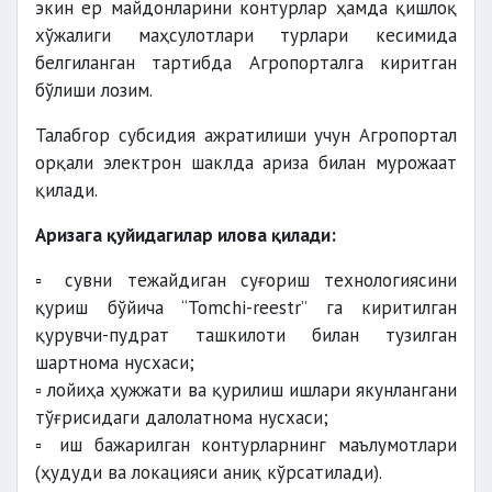
экин ер майдонларини контурлар ҳамда қишлоқ
хўжалиги маҳсулотлари турлари кесимида
белгиланган тартибда Агропорталга киритган
бўлиши лозим.
Талабгор субсидия ажратилиши учун Агропортал
орқали электрон шаклда ариза билан мурожаат
қилади.
Аризага қуйидагилар илова қилади:
▫️ сувни тежайдиган суғориш технологиясини
қуриш бўйича “Tomchi-reestr” га киритилган
қурувчи-пудрат ташкилоти билан тузилган
шартнома нусхаси;
▫️ лойиҳа ҳужжати ва қурилиш ишлари якунлангани
тўғрисидаги далолатнома нусхаси;
▫️ иш бажарилган контурларнинг маълумотлари
(ҳудуди ва локацияси аниқ кўрсатилади).