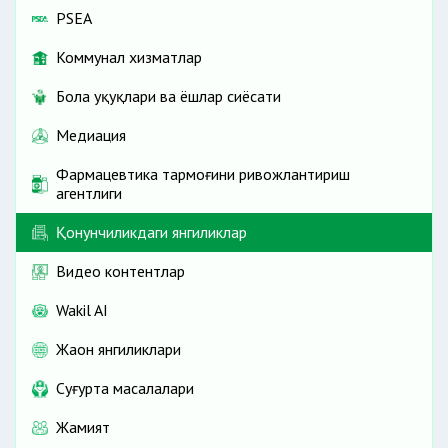
PSEA
Коммунал хизматлар
Бола ҳуқуқлари ва ёшлар сиёсати
Медиация
Фармацевтика тармоғини ривожлантириш
агентлиги
Қонунчиликдаги янгиликлар
Видео контентлар
Wakil AI
Жаҳон янгиликлари
Cуғурта масалалари
Жамият