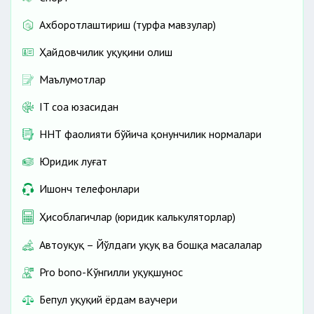
Ахборотлаштириш (турфа мавзулар)
Ҳайдовчилик ҳуқуқини олиш
Маълумотлар
IT соҳа юзасидан
ННТ фаолияти бўйича қонунчилик нормалари
Юридик луғат
Ишонч телефонлари
Ҳисоблагичлар (юридик калькуляторлар)
Автоҳуқуқ – Йўлдаги ҳуқуқ ва бошқа масалалар
Pro bono-Кўнгилли ҳуқуқшунос
Бепул ҳуқуқий ёрдам ваучери