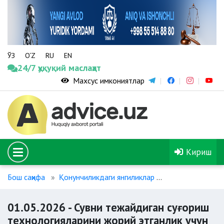
ЎЗ
O‘Z
RU
EN
24/7 ҳуқуқий маслаҳат
Махсус имкониятлар
Кириш
Бош саҳифа
Қонунчиликдаги янгиликлар
01.05.2026 - С
01.05.2026 - Сувни тежайдиган суғориш
технологияларини жорий этганлик учун