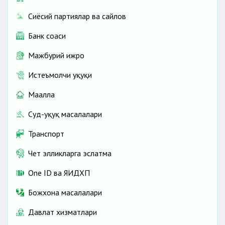
Сиёсий партиялар ва сайлов
Банк соҳаси
Мажбурий ижро
Истеъмолчи ҳуқуқи
Маҳалла
Суд-ҳуқуқ масалалари
Транспорт
Чет элликларга эслатма
One ID ва ЯИДХП
Божхона масалалари
Давлат хизматлари