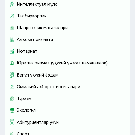
Интеллектуал мулк
Тадбиркорлик
Шаҳарсозлик масалалари
Адвокат хизмати
Нотариат
Юридик хизмат (ҳуқуқий ҳужжат намуналари)
Бепул ҳуқуқий ёрдам
Оммавий ахборот воситалари
Туризм
Экология
Абитуриентлар учун
Спорт