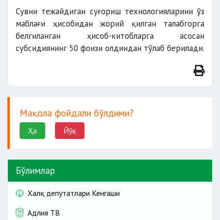
Сувни тежайдиган суғориш технологияларини ўз
маблағи ҳисобидан жорий қилган талабгорга
белгиланган ҳисоб-китобларга асосан
субсидиянинг 50 фоизи олдиндан тўлаб берилади.
Мақола фойдали бўлдими?
Ҳа
Йўқ
Бўлимлар
Халқ депутатлари Кенгаши
Адлия ТВ