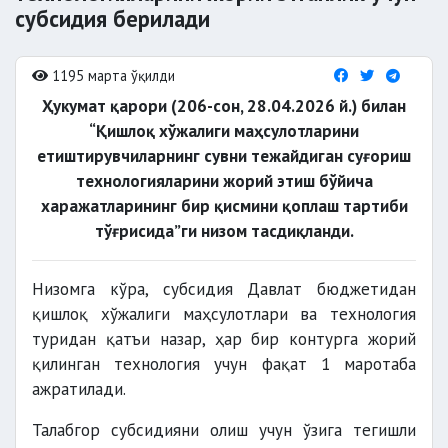
субсидия берилади
1195 марта ўқилди
Ҳукумат қарори (206-сон, 28.04.2026 й.) билан
“Қишлоқ хўжалиги маҳсулотларини
етиштирувчиларнинг сувни тежайдиган суғориш
технологияларини жорий этиш бўйича
харажатларининг бир қисмини қоплаш тартиби
тўғрисида”ги низом тасдиқланди.
Низомга кўра, субсидия Давлат бюджетидан
қишлоқ хўжалиги маҳсулотлари ва технология
туридан қатъи назар, ҳар бир контурга жорий
қилинган технология учун фақат 1 маротаба
ажратилади.
Талабгор субсидияни олиш учун ўзига тегишли