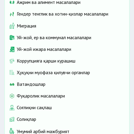
Ажрим ва алимент масалалари
Гендер тенглик ва хотин-қизлар масалалари
Миграция
Уй-жой, ер ва коммунал масалалари
Уй-жой ижара масалалари
Коррупцияга қарши курашиш
Ҳуқуқни муҳофаза қилувчи органлар
Ватандошлар
Фуқаролик масалалари
Соғлиқни сақлаш
Солиқлар
Умумий ҳарбий мажбурият