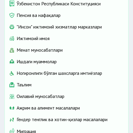
Ўзбекистон Республикаси Конституцияси
Пенсия ва нафақалар
"Инсон" ижтимоий хизматлар марказлари
Ижтимоий ҳимоя
Меҳнат муносабатлари
Ишдаги муаммолар
Ногиронлиги бўлган шахсларга имтиёзлар
Таълим
Оилавий муносабатлар
Ажрим ва алимент масалалари
Гендер тенглик ва хотин-қизлар масалалари
Миграция