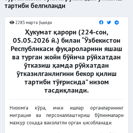
тартиби белгиланди
2283 марта ўқилди
Ҳукумат қарори (224-сон,
05.05.2026 й.) билан “Ўзбекистон
Республикаси фуқароларини яшаш
ва турган жойи бўйича рўйхатдан
ўтказиш ҳамда рўйхатдан
ўтказилганлигини бекор қилиш
тартиби тўғрисида” низом
тасдиқланди.
Низомга кўра, ички ишлар органларининг
миграция ва персоналлаштириш бўлинмалари
мазкур соҳада ваколатли орган ҳисобланади.