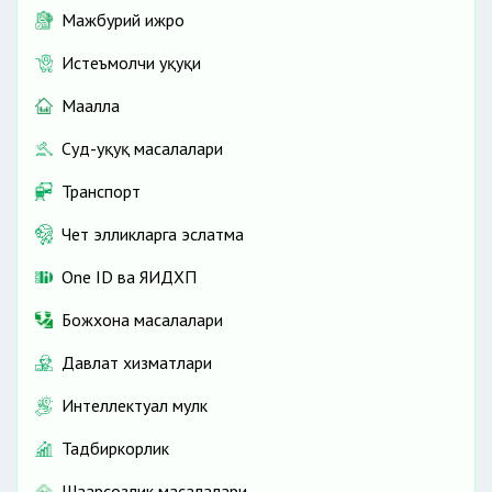
Мажбурий ижро
Истеъмолчи ҳуқуқи
Маҳалла
Суд-ҳуқуқ масалалари
Транспорт
Чет элликларга эслатма
One ID ва ЯИДХП
Божхона масалалари
Давлат хизматлари
Интеллектуал мулк
Тадбиркорлик
Шаҳарсозлик масалалари