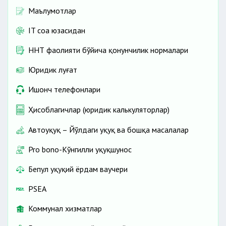
Маълумотлар
IT соҳа юзасидан
ННТ фаолияти бўйича қонунчилик нормалари
Юридик луғат
Ишонч телефонлари
Ҳисоблагичлар (юридик калькуляторлар)
Автоҳуқуқ – Йўлдаги ҳуқуқ ва бошқа масалалар
Pro bono-Кўнгилли ҳуқуқшунос
Бепул ҳуқуқий ёрдам ваучери
PSEA
Коммунал хизматлар