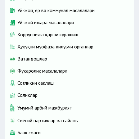
Уй-жой, ер ва коммунал масалалари
Уй-жой ижара масалалари
Коррупцияга қарши курашиш
Ҳуқуқни муҳофаза қилувчи органлар
Ватандошлар
Фуқаролик масалалари
Соғлиқни сақлаш
Солиқлар
Умумий ҳарбий мажбурият
Сиёсий партиялар ва сайлов
Банк соҳаси