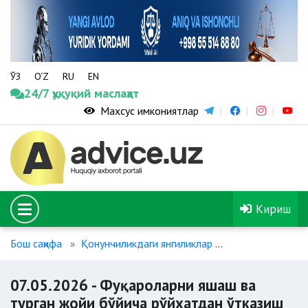
ЎЗ
O‘Z
RU
EN
24/7 ҳуқуқий маслаҳат
Махсус имкониятлар
Кириш
Бош саҳифа
Қонунчиликдаги янгиликлар
07.05.2026 - Ф
07.05.2026 - Фуқароларни яшаш ва
турган жойи бўйича рўйхатдан ўтказиш