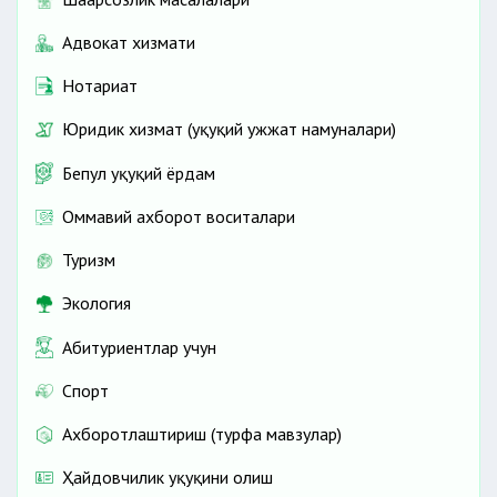
Адвокат хизмати
Нотариат
Юридик хизмат (ҳуқуқий ҳужжат намуналари)
Бепул ҳуқуқий ёрдам
Оммавий ахборот воситалари
Туризм
Экология
Абитуриентлар учун
Спорт
Ахборотлаштириш (турфа мавзулар)
Ҳайдовчилик ҳуқуқини олиш