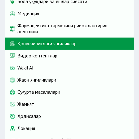
Бола ҳуқуқлари ва ёшлар сиёсати
Медиация
Фармацевтика тармоғини ривожлантириш
агентлиги
Қонунчиликдаги янгиликлар
Видео контентлар
Wakil AI
Жаҳон янгиликлари
Cуғурта масалалари
Жамият
Ҳодисалар
Локация