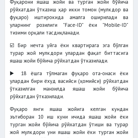
Фуқарони яшаш жойи ва турган жойи бўйича
рўйхатдан ўтказиш ҳар икки томон (мулкдор ва
фуқаро) иштирокида амалга оширилади ва
уларнинг розилиги "Face-ID" ёки "Mobile-ID"
тизими орқали тасдиқланади.
☑️ Бир нечта уйга ёки квартирага эга бўлган
турар жой мулкдори улардан фақат биттасига
яшаш жойи бўйича рўйхатдан ўтказилади.
▶️ 18 ёшга тўлмаган фуқаро ота-онаси ёки
улардан бири ёхуд васийси (ҳомийси) рўйхатдан
ўтказилган манзилда яшаш жойи бўйича
рўйхатдан ўтказилади.
Фуқаро янги яшаш жойига келган кундан
эътиборан 10 иш куни ичида яшаш жойи ёки
турган жойи бўйича рўйхатдан ўтиши ва турар
жой мулкдори уни яшаш жойи ёки турган жойи