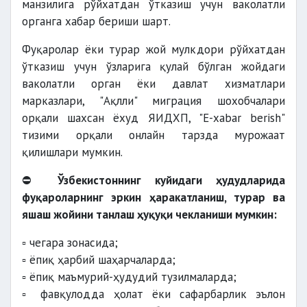
манзилига рўйхатдан ўтказиш учун ваколатли
органга хабар бериши шарт.
Фуқаролар ёки турар жой мулкдори рўйхатдан
ўтказиш учун ўзларига қулай бўлган жойдаги
ваколатли орган ёки давлат хизматлари
марказлари, "Ақлли" миграция шохобчалари
орқали шахсан ёхуд ЯИДХП, "E-xabar berish"
тизими орқали онлайн тарзда мурожаат
қилишлари мумкин.
⛔️
Ўзбекистоннинг куйидаги ҳудудларида
фуқароларнинг эркин ҳаракатланиш, турар ва
яшаш жойини танлаш ҳуқуқи чекланиши мумкин:
▫️ чегара зонасида;
▫️ ёпиқ ҳарбий шаҳарчаларда;
▫️ ёпиқ маъмурий-ҳудудий тузилмаларда;
▫️ фавқулодда ҳолат ёки сафарбарлик эълон