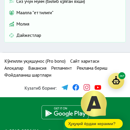
Сиз учун муҳим (билиб қўйган яхши)
Маҳалла "еттилиги"
Молия
Дайжестлар
Кўнгилли ҳуқуқшунос (Pro bono)
Сайт харитаси
Алоқалар
Вакансия
Регламент
Реклама бериш
Фойдаланиш шартлари
24/7
Кузатиб боринг:
Ҳуқуқий ёрдам керакми?