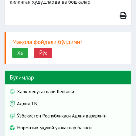
қилинган ҳудудларда ва бошқалар.
Мақола фойдали бўлдими?
Ҳа
Йўқ
Бўлимлар
Халқ депутатлари Кенгаши
Адлия ТВ
Ўзбекистон Республикаси Адлия вазирлиги
Норматив-ҳуқуқий ҳужжатлар базаси