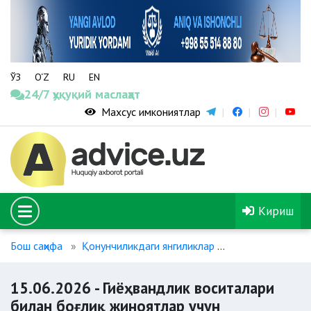
ЎЗ
O‘Z
RU
EN
24/7 ҳуқуқий маслаҳат
Махсус имкониятлар
Кириш
Бош саҳифа
Қонунчиликдаги янгиликлар
15.06.2026 - Г
15.06.2026 - Гиёҳвандлик воситалари
билан боғлиқ жиноятлар учун