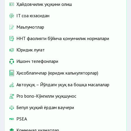
Ҳайдовчилик ҳуқуқини олиш
IT соҳа юзасидан
Маълумотлар
ННТ фаолияти бўйича қонунчилик нормалари
Юридик луғат
Ишонч телефонлари
Ҳисоблагичлар (юридик калькуляторлар)
Автоҳуқуқ – Йўлдаги ҳуқуқ ва бошқа масалалар
Pro bono-Кўнгилли ҳуқуқшунос
Бепул ҳуқуқий ёрдам ваучери
PSEA
Коммунал хизматлар