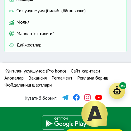
Сиз учун муҳим (билиб қўйган яхши)
Молия
Маҳалла "еттилиги"
Дайжестлар
Кўнгилли ҳуқуқшунос (Pro bono)
Сайт харитаси
Алоқалар
Вакансия
Регламент
Реклама бериш
Фойдаланиш шартлари
24/7
Кузатиб боринг: