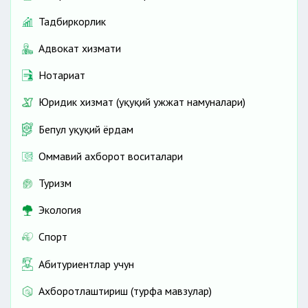
Тадбиркорлик
Адвокат хизмати
Нотариат
Юридик хизмат (ҳуқуқий ҳужжат намуналари)
Бепул ҳуқуқий ёрдам
Оммавий ахборот воситалари
Туризм
Экология
Спорт
Абитуриентлар учун
Ахборотлаштириш (турфа мавзулар)