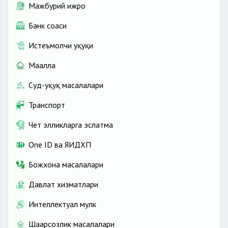
Мажбурий ижро
Банк соҳаси
Истеъмолчи ҳуқуқи
Маҳалла
Суд-ҳуқуқ масалалари
Транспорт
Чет элликларга эслатма
One ID ва ЯИДХП
Божхона масалалари
Давлат хизматлари
Интеллектуал мулк
Шаҳарсозлик масалалари