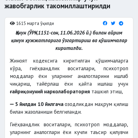
жавобгарлик такомиллаштирилди
1615 марта ўқилди
Қонун (ЎРҚ–1151-сон, 11.06.2026 й.) билан айрим
қонун ҳужжатларига ўзгартириш ва қўшимчалар
киритилди.
Жиноят кодексига киритилган қўшимчаларга
кўра, гиёҳвандлик воситалари, психотроп
моддалар ёки уларнинг аналогларини ишлаб
чиқариш, тайёрлаш ёки қайта ишлаш учун
ғайриқонуний нарколаборатория
ташкил этиш,
➖
5 йилдан 10 йилгача
озодликдан маҳрум қилиш
билан жазоланиши белгиланди.
Гиёҳвандлик воситалари, психотроп моддалар,
уларнинг аналоглари ёки кучли таъсир қилувчи