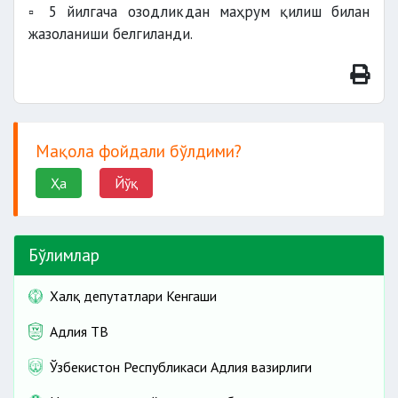
▫️ 5 йилгача озодликдан маҳрум қилиш билан
жазоланиши белгиланди.
Мақола фойдали бўлдими?
Ҳа
Йўқ
Бўлимлар
Халқ депутатлари Кенгаши
Адлия ТВ
Ўзбекистон Республикаси Адлия вазирлиги