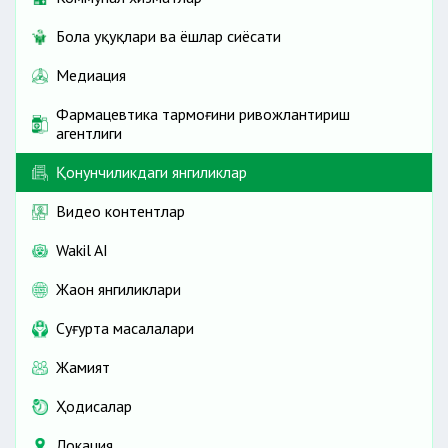
Бола ҳуқуқлари ва ёшлар сиёсати
Медиация
Фармацевтика тармоғини ривожлантириш
агентлиги
Қонунчиликдаги янгиликлар
Видео контентлар
Wakil AI
Жаҳон янгиликлари
Cуғурта масалалари
Жамият
Ҳодисалар
Локация