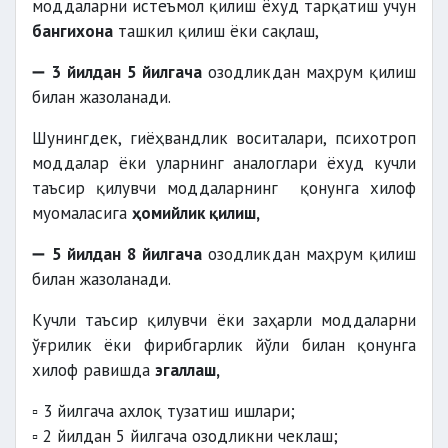
моддаларни истеъмол қилиш ёхуд тарқатиш учун
бангихона
ташкил қилиш ёки сақлаш,
➖
3 йилдан 5 йилгача
озодликдан маҳрум қилиш
билан жазоланади.
Шунингдек, гиёҳвандлик воситалари, психотроп
моддалар ёки уларнинг аналоглари ёхуд кучли
таъсир қилувчи моддаларнинг қонунга хилоф
муомаласига
ҳомийлик қилиш,
➖
5 йилдан 8 йилгача
озодликдан маҳрум қилиш
билан жазоланади.
Кучли таъсир қилувчи ёки заҳарли моддаларни
ўғрилик ёки фирибгарлик йўли билан қонунга
хилоф равишда
эгаллаш,
▫️ 3 йилгача ахлоқ тузатиш ишлари;
▫️ 2 йилдан 5 йилгача озодликни чеклаш;