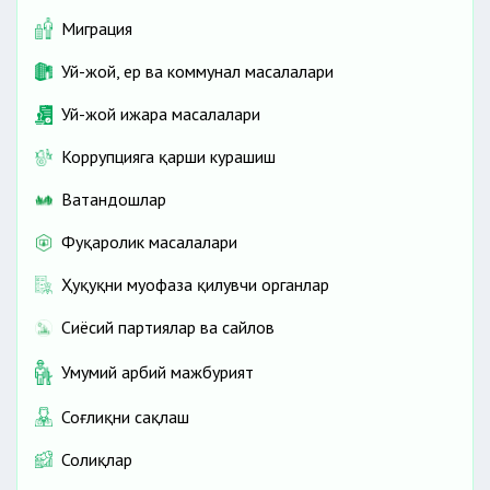
Миграция
Уй-жой, ер ва коммунал масалалари
Уй-жой ижара масалалари
Коррупцияга қарши курашиш
Ватандошлар
Фуқаролик масалалари
Ҳуқуқни муҳофаза қилувчи органлар
Сиёсий партиялар ва сайлов
Умумий ҳарбий мажбурият
Соғлиқни сақлаш
Солиқлар