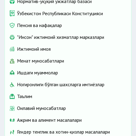
Норматив-ҳуқуқий ҳужжатлар базаси
Ўзбекистон Республикаси Конституцияси
Пенсия ва нафақалар
"Инсон" ижтимоий хизматлар марказлари
Ижтимоий ҳимоя
Меҳнат муносабатлари
Ишдаги муаммолар
Ногиронлиги бўлган шахсларга имтиёзлар
Таълим
Оилавий муносабатлар
Ажрим ва алимент масалалари
Гендер тенглик ва хотин-қизлар масалалари