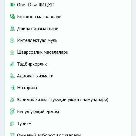
One ID ва ЯИДХП
Божхона масалалари
Давлат хизматлари
Интеллектуал мулк
Шаҳарсозлик масалалари
Тадбиркорлик
Адвокат хизмати
Нотариат
Юридик хизмат (ҳуқуқий ҳужжат намуналари)
Бепул ҳуқуқий ёрдам
Туризм
Оммавий ахборот воситалари