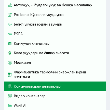
Автоҳуқуқ – Йўлдаги ҳуқуқ ва бошқа масалалар
Pro bono-Кўнгилли ҳуқуқшунос
Бепул ҳуқуқий ёрдам ваучери
PSEA
Коммунал хизматлар
Бола ҳуқуқлари ва ёшлар сиёсати
Медиация
Фармацевтика тармоғини ривожлантириш
агентлиги
Қонунчиликдаги янгиликлар
Видео контентлар
Wakil AI