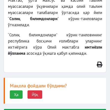
Мактаб, ўрта махсус ва касбий таълим
муассасалари ўқувчилари ҳамда олий таълим
муассасалари талабалари ўртасида ҳар йили
“
Солиқ билимдонлари
” кўрик-танловлари
ўтказилади.
“Солиқ билимдонлари” кўрик-танловининг
республика босқичи ғолиблари уларнинг
ихтиёрига кўра Олий мактабга
имтиёзли
йўлланма
асосида ўқишга қабул қилинади.
Мақола фойдали бўлдими?
Ҳа
Йўқ