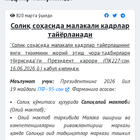
820 марта ўқилди
Солиқ соҳасида малакали кадрлар
тайёрланади
“Солиқ соҳасида малакали кадрлар тайёрлашнинг
янги тизимини жорий этиш чора-тадбирлари
тўғрисида”ги Президент қарори
(ПҚ–227-сон,
16.06.2026 й.)
қабул қилинди.
Маълумот учун:
Президентнинг 2026 йил
19 майдаги
ПФ–95-сон
Фармонига асосан:
▪️ Солиқ қўмитаси ҳузурида
Солиқ олий мактаб
и
(Олий мактаб);
▪️ Олий мактаб таркибида Малака ошириш ва
компетенцияларни ривожлантириш маркази
ҳамда Солиққа оид тадқиқотлар маркази ташкил