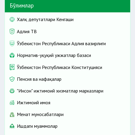
Бўлимлар
Халқ депутатлари Кенгаши
Адлия ТВ
Ўзбекистон Республикаси Адлия вазирлиги
Норматив-ҳуқуқий ҳужжатлар базаси
Ўзбекистон Республикаси Конституцияси
Пенсия ва нафақалар
"Инсон" ижтимоий хизматлар марказлари
Ижтимоий ҳимоя
Меҳнат муносабатлари
Ишдаги муаммолар