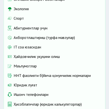
Экология
Спорт
Абитуриентлар учун
Ахборотлаштириш (турфа мавзулар)
IT соҳа юзасидан
Ҳайдовчилик ҳуқуқини олиш
Маълумотлар
ННТ фаолияти бўйича қонунчилик нормалари
Юридик луғат
Ишонч телефонлари
Ҳисоблагичлар (юридик калькуляторлар)