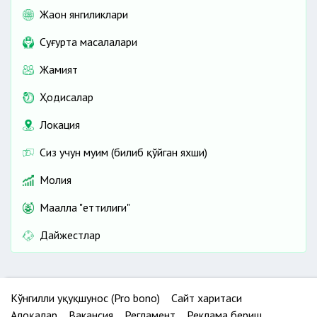
Жаҳон янгиликлари
Cуғурта масалалари
Жамият
Ҳодисалар
Локация
Сиз учун муҳим (билиб қўйган яхши)
Молия
Маҳалла "еттилиги"
Дайжестлар
Кўнгилли ҳуқуқшунос (Pro bono)
Сайт харитаси
Алоқалар
Вакансия
Регламент
Реклама бериш