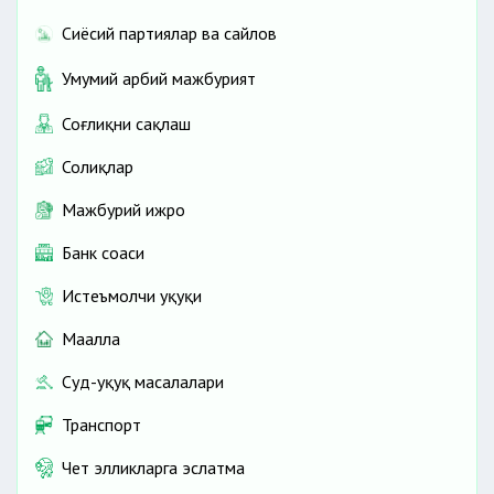
Сиёсий партиялар ва сайлов
Умумий ҳарбий мажбурият
Соғлиқни сақлаш
Солиқлар
Мажбурий ижро
Банк соҳаси
Истеъмолчи ҳуқуқи
Маҳалла
Суд-ҳуқуқ масалалари
Транспорт
Чет элликларга эслатма