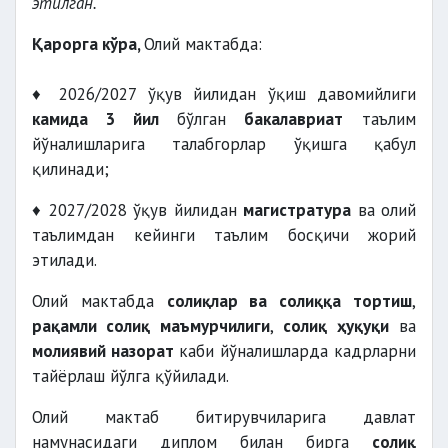
этилган.
Қарорга кўра,
Олий мактабда:
♦ 2026/2027 ўқув йилидан ўқиш давомийлиги
камида 3 йил
бўлган
бакалавриат
таълим
йўналишларига талабгорлар ўқишга қабул
қилинади;
♦ 2027/2028 ўқув йилидан
магистратура
ва олий
таълимдан кейинги таълим босқичи жорий
этилади.
Олий мактабда
солиқлар ва солиққа тортиш
,
рақамли солиқ маъмурчилиги
,
солиқ ҳуқуқи
ва
молиявий назорат
каби йўналишларда кадрларни
тайёрлаш йўлга қўйилади.
Олий мактаб битирувчиларига давлат
намунасидаги диплом билан бирга
солиқ