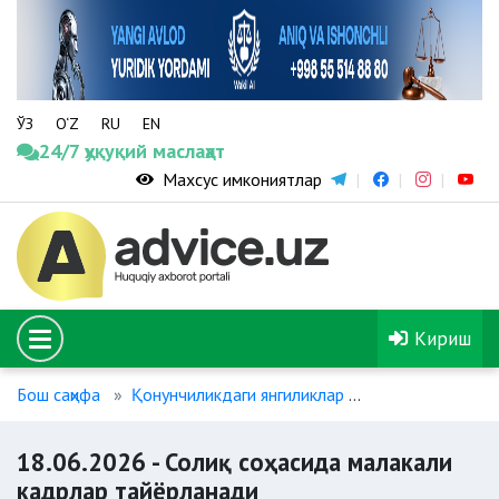
ЎЗ
O‘Z
RU
EN
24/7 ҳуқуқий маслаҳат
Махсус имкониятлар
Кириш
Бош саҳифа
Қонунчиликдаги янгиликлар
18.06.2026 - С
18.06.2026 - Солиқ соҳасида малакали
кадрлар тайёрланади