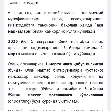
ташкил этилади;
♦ солиқ соҳасидаги илмий изланишларни умумий
мувофиқлаштириш, солиқ ислоҳотларининг
иқтисодиётга таъсирини баҳолаш ҳамда “
ақл
марказлари
” билан ҳамкорлик йўлга қўйилади.
2026 йил 1 августдан
Олий мактабда солиқ
органлари ходимларининг
3 йилда камида 1
марта
малака ошириш тизими йўлга қўйилади.
Солиқ органларига
1-марта ишга қабул қилинган
(бундан Олий мактаб битирувчилари мустасно)
мансабдор шахслар солиқ қонунчилиги ва
маъмурчилиги, шунингдек, иш юритишни ташкил
этиш асослари бўйича давомийлиги
3 ойгача
бўлган
махсус мослашишга кўмаклашиш
(onboarding) ўқув курсида ўқитилади.