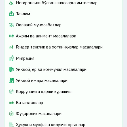
Ногиронлиги бўлган шахсларга имтиёзлар
Таълим
Оилавий муносабатлар
Ажрим ва алимент масалалари
Гендер тенглик ва хотин-қизлар масалалари
Миграция
Уй-жой, ер ва коммунал масалалари
Уй-жой ижара масалалари
Коррупцияга қарши курашиш
Ватандошлар
Фуқаролик масалалари
Ҳуқуқни муҳофаза қилувчи органлар