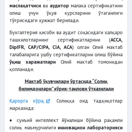
маслаҳатчиси
ва
аудитор
малака сертификатини
олиш учун ўқув курсларини ўтаганлиги
тўғрисидаги ҳужжат берилади.
Бухгалтерия ҳисоби ва аудит соҳасидаги халқаро
ташкилотларнинг сертификатларини (
ACCA,
DipIFR, CAP/CIPA, CIA, AСА
) олган Олий мактаб
талабаларига ушбу сертификатларни олиш бўйича
ўқиш харажатлари
Олий мактаб томонидан
қопланади.
Мактаб ўқувчилари ўртасида “Солиқ
билимдонлари” кўрик-танлови ўтказилади
Қарорга кўра,
Солиққа оид тадқиқотлар
марказида:
♦ сунъий интеллект йўналиши бўйича рақамли
солиқ маъмурчилиги
инновацион лабораторияси