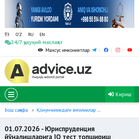
ЎЗ
O‘Z
RU
EN
24/7 ҳуқуқий маслаҳат
Махсус имкониятлар
Кириш
Бош саҳифа
Қонунчиликдаги янгиликлар
01.07.2026 - Ю
01.07.2026 - Юриспруденция
йўналишларига IQ тест топшириш