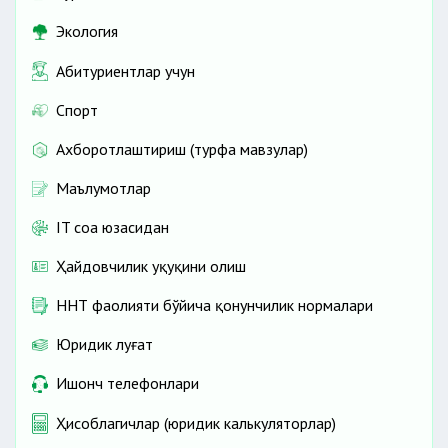
Экология
Абитуриентлар учун
Спорт
Ахборотлаштириш (турфа мавзулар)
Маълумотлар
IT соҳа юзасидан
Ҳайдовчилик ҳуқуқини олиш
ННТ фаолияти бўйича қонунчилик нормалари
Юридик луғат
Ишонч телефонлари
Ҳисоблагичлар (юридик калькуляторлар)