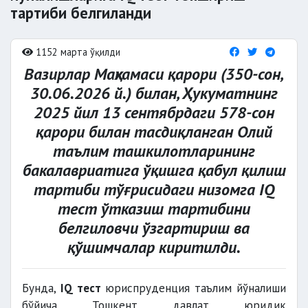
тартиби белгиланди
1152 марта ўқилди
Вазирлар Маҳкамаси қарори (350-сон,
30.06.2026 й.) билан, Ҳукуматнинг
2025 йил 13 сентябрдаги 578-сон
қарори билан тасдиқланган Олий
таълим ташкилотларининг
бакалавриатига ўқишга қабул қилиш
тартиби тўғрисидаги низомга IQ
тест ўтказиш тартибини
белгиловчи ўзгартириш ва
қўшимчалар киритилди.
Бунда,
IQ тест
юриспруденция таълим йўналиши
бўйича Тошкент давлат юридик