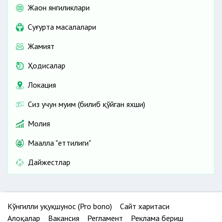
Жаҳон янгиликлари
Cуғурта масалалари
Жамият
Ҳодисалар
Локация
Сиз учун муҳим (билиб қўйган яхши)
Молия
Маҳалла "еттилиги"
Дайжестлар
Кўнгилли ҳуқуқшунос (Pro bono)
Сайт харитаси
Алоқалар
Вакансия
Регламент
Реклама бериш