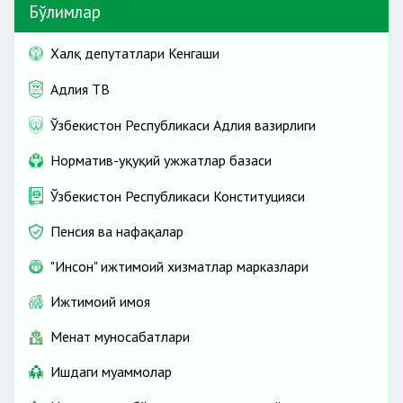
Бўлимлар
Халқ депутатлари Кенгаши
Адлия ТВ
Ўзбекистон Республикаси Адлия вазирлиги
Норматив-ҳуқуқий ҳужжатлар базаси
Ўзбекистон Республикаси Конституцияси
Пенсия ва нафақалар
"Инсон" ижтимоий хизматлар марказлари
Ижтимоий ҳимоя
Меҳнат муносабатлари
Ишдаги муаммолар