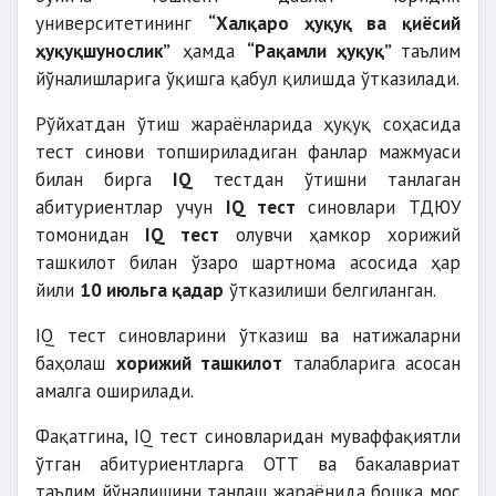
университетининг
“Халқаро ҳуқуқ ва қиёсий
ҳуқуқшунослик”
ҳамда
“Рақамли ҳуқуқ”
таълим
йўналишларига ўқишга қабул қилишда ўтказилади.
Рўйхатдан ўтиш жараёнларида ҳуқуқ соҳасида
тест синови топшириладиган фанлар мажмуаси
билан бирга
IQ
тестдан ўтишни танлаган
абитуриентлар учун
IQ тест
синовлари ТДЮУ
томонидан
IQ тест
олувчи ҳамкор хорижий
ташкилот билан ўзаро шартнома асосида ҳар
йили
10 июльга қадар
ўтказилиши белгиланган.
IQ тест синовларини ўтказиш ва натижаларни
баҳолаш
хорижий ташкилот
талабларига асосан
амалга оширилади.
Фақатгина, IQ тест синовларидан муваффақиятли
ўтган абитуриентларга ОТТ ва бакалавриат
таълим йўналишини танлаш жараёнида бошқа мос