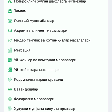
Ногиронлиги бўлган шахсларга имтиёзлар
Таълим
Оилавий муносабатлар
Ажрим ва алимент масалалари
Гендер тенглик ва хотин-қизлар масалалари
Миграция
Уй-жой, ер ва коммунал масалалари
Уй-жой ижара масалалари
Коррупцияга қарши курашиш
Ватандошлар
Фуқаролик масалалари
Ҳуқуқни муҳофаза қилувчи органлар