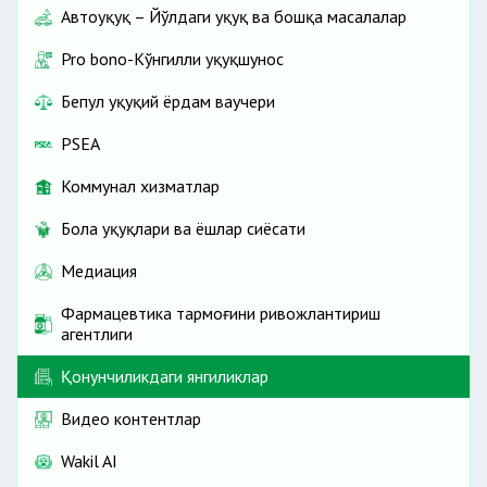
Автоҳуқуқ – Йўлдаги ҳуқуқ ва бошқа масалалар
Pro bono-Кўнгилли ҳуқуқшунос
Бепул ҳуқуқий ёрдам ваучери
PSEA
Коммунал хизматлар
Бола ҳуқуқлари ва ёшлар сиёсати
Медиация
Фармацевтика тармоғини ривожлантириш
агентлиги
Қонунчиликдаги янгиликлар
Видео контентлар
Wakil AI