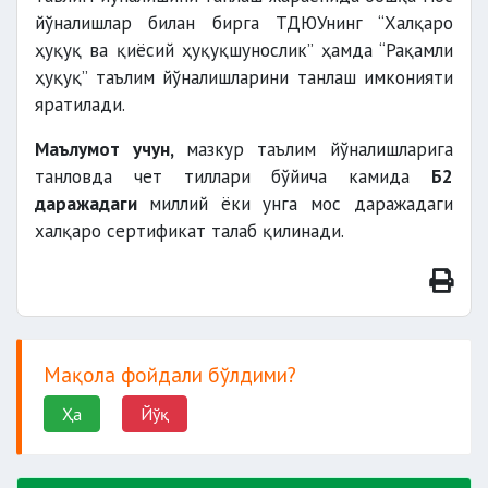
йўналишлар билан бирга ТДЮУнинг “Халқаро
ҳуқуқ ва қиёсий ҳуқуқшунослик” ҳамда “Рақамли
ҳуқуқ” таълим йўналишларини танлаш имконияти
яратилади.
Маълумот учун,
мазкур таълим йўналишларига
танловда чет тиллари бўйича камида
Б2
даражадаги
миллий ёки унга мос даражадаги
халқаро сертификат талаб қилинади.
Мақола фойдали бўлдими?
Ҳа
Йўқ