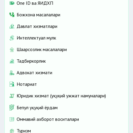
One ID ва ЯИДХП
Божхона масалалари
Давлат хизматлари
Интеллектуал мулк
Шаҳарсозлик масалалари
Тадбиркорлик
Адвокат хизмати
Нотариат
Юридик хизмат (ҳуқуқий ҳужжат намуналари)
Бепул ҳуқуқий ёрдам
Оммавий ахборот воситалари
Туризм