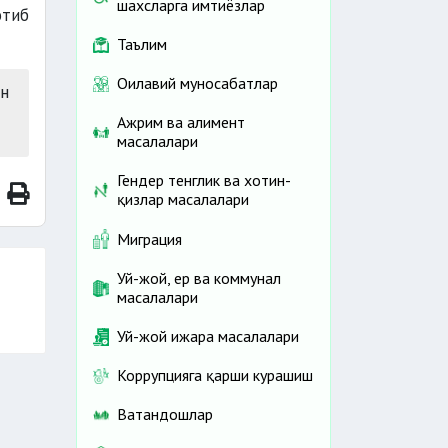
шахсларга имтиёзлар
тиб
Таълим
Оилавий муносабатлар
ан
Ажрим ва алимент
масалалари
Гендер тенглик ва хотин-
қизлар масалалари
Миграция
Уй-жой, ер ва коммунал
масалалари
Уй-жой ижара масалалари
Коррупцияга қарши курашиш
Ватандошлар