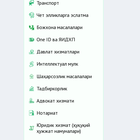
Транспорт
Чет элликларга эслатма
Божхона масалалари
One ID ва ЯИДХП
Давлат хизматлари
Интеллектуал мулк
Шаҳарсозлик масалалари
Тадбиркорлик
Адвокат хизмати
Нотариат
Юридик хизмат (ҳуқуқий
ҳужжат намуналари)