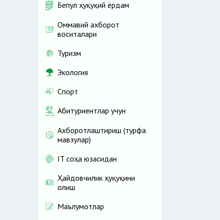
Бепул ҳуқуқий ёрдам
Оммавий ахборот
воситалари
Туризм
Экология
Спорт
Абитуриентлар учун
Ахборотлаштириш (турфа
мавзулар)
IT соҳа юзасидан
Ҳайдовчилик ҳуқуқини
олиш
Маълумотлар