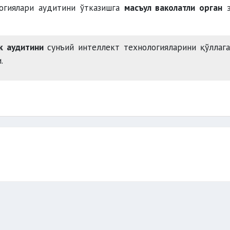
огиялари аудитини ўтказишга
масъул ваколатли орган
э
к аудитини
сунъий интеллект технологияларини қўллаг
.