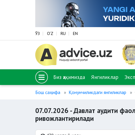
ЎЗ
O‘Z
RU
EN
Биз ҳақимизда
Янгиликлар
Экс
Бош саҳифа
Қонунчиликдаги янгиликлар
07.07.2026 - Давлат аудити фа
ривожлантирилади