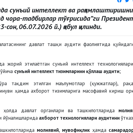
да сунъий интеллект ва рақамлаштиришни
д чора-тадбирлар тўғрисида”ги Президен
он, 06.07.2026 й.) қабул қилинди.
латасининг давлат ташқи аудити фаолиятида қуйидаг
да жорий этилаётган сунъий интеллект технологиялар
бўйича
сунъий интеллект тизимларини қўллаш аудити
;
ра тақдим этилган маълумотлар (ҳужжатлар), рақ
шинуви ҳамда ахборот тизимларига масофавий кириш ор
н ҳолда давлат органлари ва ташкилотларида
молия
и йўналишларида
ахборот технологиялари аудитини
ўтказ
ташкилотларида
молиявий
,
мувофиқлик
ҳамда
самарадо