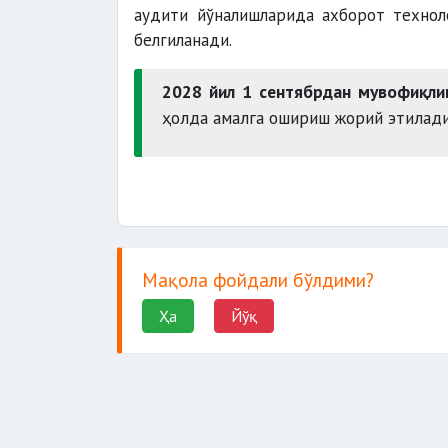
аудити йўналишларида
ахборот технол
белгиланади.
2028 йил 1 сентябрдан мувофиқли
ҳолда амалга ошириш жорий этилади
Мақола фойдали бўлдими?
Ҳа
Йўқ