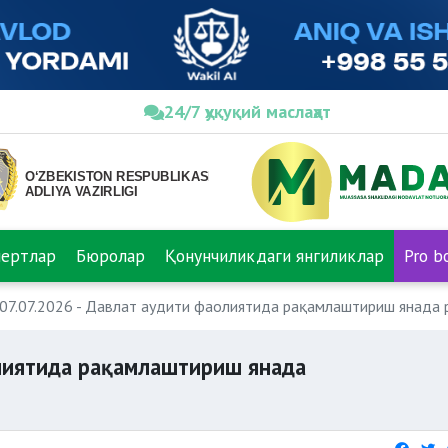
24/7 ҳуқуқий маслаҳат
пертлар
Бюролар
Қонунчиликдаги янгиликлар
Pro b
07.07.2026 - Давлат аудити фаолиятида рақамлаштириш янада
олиятида рақамлаштириш янада