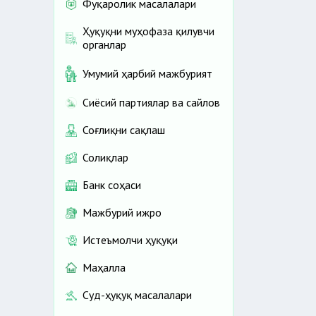
Фуқаролик масалалари
Ҳуқуқни муҳофаза қилувчи
органлар
Умумий ҳарбий мажбурият
Сиёсий партиялар ва сайлов
Соғлиқни сақлаш
Солиқлар
Банк соҳаси
Мажбурий ижро
Истеъмолчи ҳуқуқи
Маҳалла
Суд-ҳуқуқ масалалари