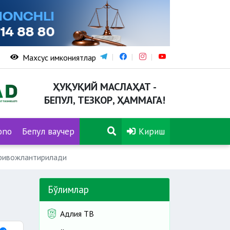
Махсус имкониятлар
ҲУҚУҚИЙ МАСЛАҲАТ -
БЕПУЛ, ТЕЗКОР, ҲАММАГА!
ono
Бепул ваучер
Кириш
 ривожлантирилади
Бўлимлар
Адлия ТВ