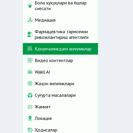
Бола ҳуқуқлари ва ёшлар
сиёсати
Медиация
Фармацевтика тармоғини
ривожлантириш агентлиги
Қонунчиликдаги янгиликлар
Видео контентлар
Wakil AI
Жаҳон янгиликлари
Cуғурта масалалари
Жамият
Локация
Ҳодисалар