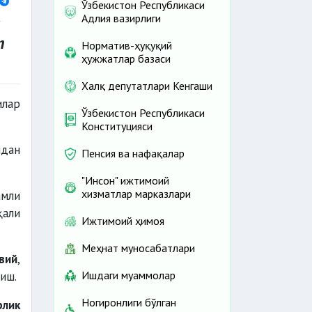
Ўзбекистон Республикаси
Адлия вазирлиги
т
Норматив-ҳуқуқий
ҳужжатлар базаси
Халқ депутатлари Кенгаши
илар
Ўзбекистон Республикаси
Конституцияси
идан
Пенсия ва нафақалар
"Инсон" ижтимоий
хизматлар марказлари
амли
қали
Ижтимоий ҳимоя
Меҳнат муносабатлари
вий
,
Ишдаги муаммолар
иш.
Ногиронлиги бўлган
рлик