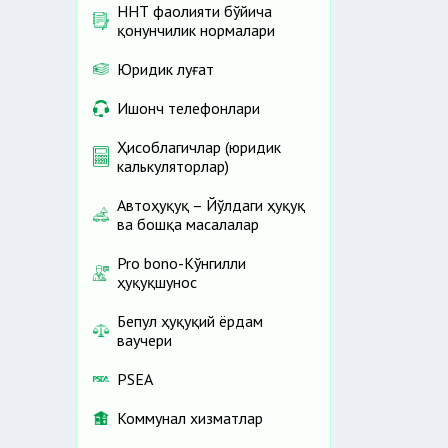
ННТ фаолияти бўйича
қонунчилик нормалари
Юридик луғат
Ишонч телефонлари
Ҳисоблагичлар (юридик
калькуляторлар)
Автоҳуқуқ – Йўлдаги ҳуқуқ
ва бошқа масалалар
Pro bono-Кўнгилли
ҳуқуқшунос
Бепул ҳуқуқий ёрдам
ваучери
PSEA
Коммунал хизматлар