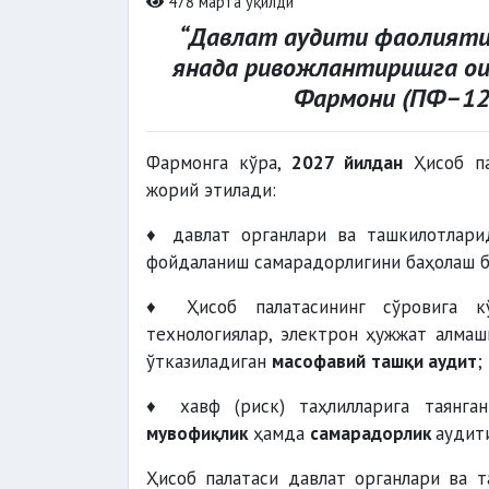
478 марта ўқилди
“Давлат аудити фаолияти
янада ривожлантиришга ои
Фармони (ПФ–123-с
Фармонга кўра,
2027 йилдан
Ҳисоб па
жорий этилади:
♦ давлат органлари ва ташкилотлари
фойдаланиш самарадорлигини баҳолаш 
♦ Ҳисоб палатасининг сўровига кў
технологиялар, электрон ҳужжат алма
ўтказиладиган
масофавий
ташқи аудит
;
♦ хавф (риск) таҳлилларига таянга
мувофиқлик
ҳамда
самарадорлик
аудит
Ҳисоб палатаси давлат органлари ва 