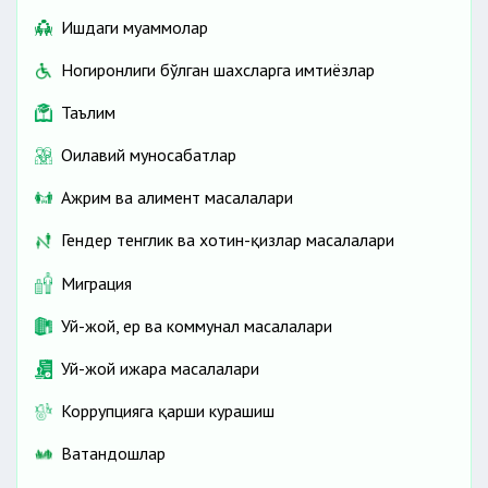
Ишдаги муаммолар
Ногиронлиги бўлган шахсларга имтиёзлар
Таълим
Оилавий муносабатлар
Ажрим ва алимент масалалари
Гендер тенглик ва хотин-қизлар масалалари
Миграция
Уй-жой, ер ва коммунал масалалари
Уй-жой ижара масалалари
Коррупцияга қарши курашиш
Ватандошлар