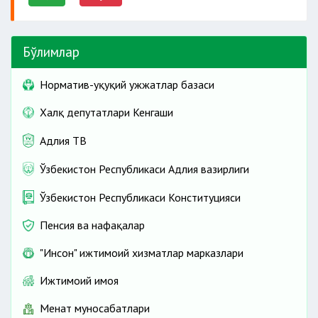
Бўлимлар
Норматив-ҳуқуқий ҳужжатлар базаси
Халқ депутатлари Кенгаши
Адлия ТВ
Ўзбекистон Республикаси Адлия вазирлиги
Ўзбекистон Республикаси Конституцияси
Пенсия ва нафақалар
"Инсон" ижтимоий хизматлар марказлари
Ижтимоий ҳимоя
Меҳнат муносабатлари