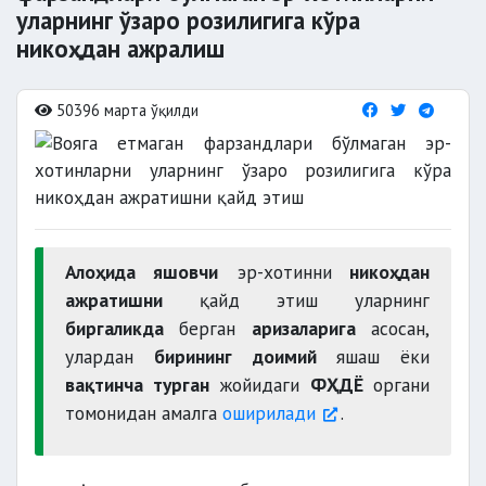
уларнинг ўзаро розилигига кўра
никоҳдан ажралиш
50396 марта ўқилди
Алоҳида яшовчи
эр-хотинни
никоҳдан
ажратишни
қайд этиш уларнинг
биргаликда
берган
аризаларига
асосан,
улардан
бирининг доимий
яшаш ёки
вақтинча турган
жойидаги
ФҲДЁ
органи
томонидан амалга
оширилади
.