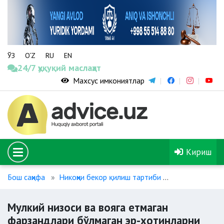
ЎЗ
O‘Z
RU
EN
24/7 ҳуқуқий маслаҳат
Махсус имкониятлар
Кириш
Бош саҳифа
Никоҳни бекор қилиш тартиби
Мулкий низоси
Мулкий низоси ва вояга етмаган
фарзандлари бўлмаган эр-хотинларни