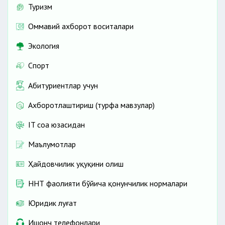
Туризм
Оммавий ахборот воситалари
Экология
Спорт
Абитуриентлар учун
Ахборотлаштириш (турфа мавзулар)
IT соҳа юзасидан
Маълумотлар
Ҳайдовчилик ҳуқуқини олиш
ННТ фаолияти бўйича қонунчилик нормалари
Юридик луғат
Ишонч телефонлари