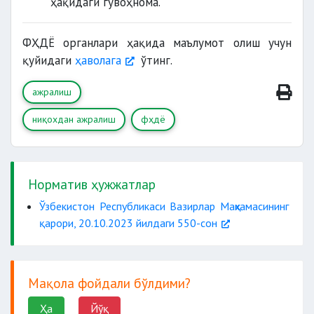
ҳақидаги гувоҳнома.
ФҲДЁ органлари ҳақида маълумот олиш учун
қуйидаги
ҳаволага
ўтинг.
ажралиш
ниқохдан ажралиш
фҳдё
Норматив ҳужжатлар
Ўзбекистон Республикаси Вазирлар Маҳкамасининг
қарори, 20.10.2023 йилдаги 550-сон
Мақола фойдали бўлдими?
Ҳа
Йўқ