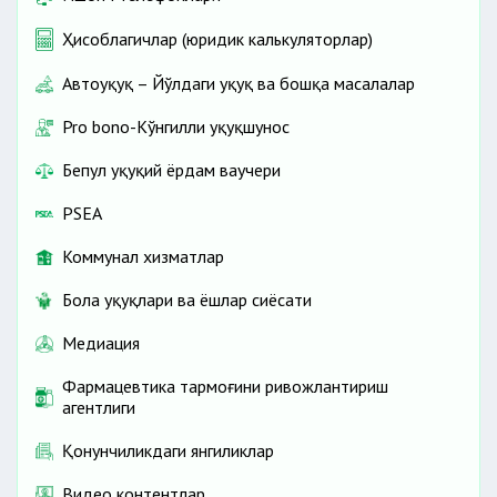
Ҳисоблагичлар (юридик калькуляторлар)
Автоҳуқуқ – Йўлдаги ҳуқуқ ва бошқа масалалар
Pro bono-Кўнгилли ҳуқуқшунос
Бепул ҳуқуқий ёрдам ваучери
PSEA
Коммунал хизматлар
Бола ҳуқуқлари ва ёшлар сиёсати
Медиация
Фармацевтика тармоғини ривожлантириш
агентлиги
Қонунчиликдаги янгиликлар
Видео контентлар