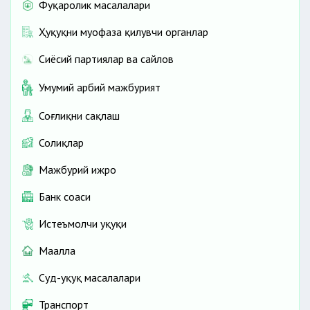
Фуқаролик масалалари
Ҳуқуқни муҳофаза қилувчи органлар
Сиёсий партиялар ва сайлов
Умумий ҳарбий мажбурият
Соғлиқни сақлаш
Солиқлар
Мажбурий ижро
Банк соҳаси
Истеъмолчи ҳуқуқи
Маҳалла
Суд-ҳуқуқ масалалари
Транспорт