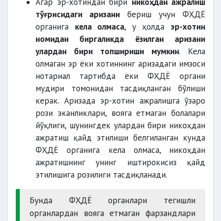
Агар эр-хотиндан бири
никоҳдан ажралиш
тўғрисидаги аризани
бериш учун ФҲДЁ
органига
кела олмаса
, у ҳолда
эр-хотин
номидан биргаликда ёзилган аризани
улардан бири топшириши мумкин
. Кела
олмаган эр ёки хотиннинг аризадаги имзоси
нотариал тартибда ёки ФҲДЁ органи
мудири томонидан тасдиқланган бўлиши
керак. Аризада эр-хотин ажралишга ўзаро
рози эканликлари, вояга етмаган болалари
йўқлиги, шунингдек улардан бири никоҳдан
ажратиш қайд этилиши белгиланган кунда
ФҲДЁ органига кела олмаса, никоҳдан
ажратишнинг унинг иштирокисиз қайд
этилишига розилиги тасдиқланади.
Бунда ФҲДЁ органлари тегишли
органлардан вояга етмаган фарзандлари