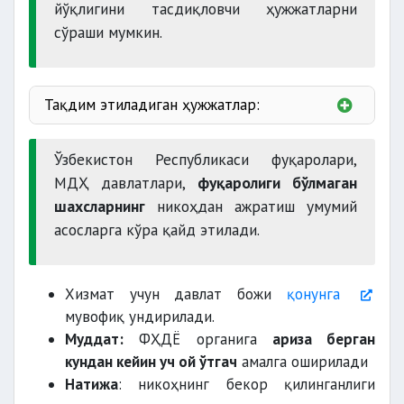
йўқлигини тасдиқловчи ҳужжатларни
сўраши мумкин.
Тақдим этиладиган ҳужжатлар:
Ўзбекистон Республикаси фуқаролари,
МДҲ давлатлари,
фуқаролиги бўлмаган
шахсларнинг
никоҳдан ажратиш умумий
асосларга кўра қайд этилади.
Хизмат учун давлат божи
қонунга
мувофиқ ундирилади.
Муддат:
ФҲДЁ органига
ариза берган
кундан кейин уч ой ўтгач
амалга оширилади
Натижа
: никоҳнинг бекор қилинганлиги