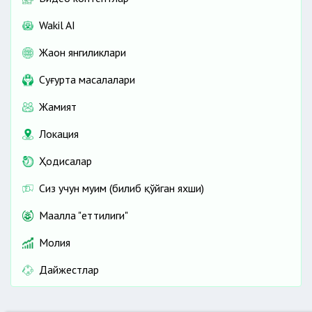
Wakil AI
Жаҳон янгиликлари
Cуғурта масалалари
Жамият
Локация
Ҳодисалар
Сиз учун муҳим (билиб қўйган яхши)
Маҳалла "еттилиги"
Молия
Дайжестлар