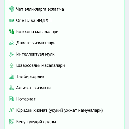
Чет элликларга эслатма
One ID ва ЯИДХП
Божхона масалалари
Давлат хизматлари
Интеллектуал мулк
Шаҳарсозлик масалалари
Тадбиркорлик
Адвокат хизмати
Нотариат
Юридик хизмат (ҳуқуқий ҳужжат намуналари)
Бепул ҳуқуқий ёрдам