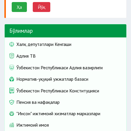
Ҳа
Йўқ
Бўлимлар
Халқ депутатлари Кенгаши
Адлия ТВ
Ўзбекистон Республикаси Адлия вазирлиги
Норматив-ҳуқуқий ҳужжатлар базаси
Ўзбекистон Республикаси Конституцияси
Пенсия ва нафақалар
"Инсон" ижтимоий хизматлар марказлари
Ижтимоий ҳимоя