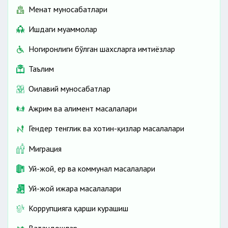
Меҳнат муносабатлари
Ишдаги муаммолар
Ногиронлиги бўлган шахсларга имтиёзлар
Таълим
Оилавий муносабатлар
Ажрим ва алимент масалалари
Гендер тенглик ва хотин-қизлар масалалари
Миграция
Уй-жой, ер ва коммунал масалалари
Уй-жой ижара масалалари
Коррупцияга қарши курашиш