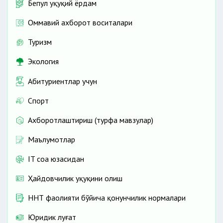
Бепул ҳуқуқий ёрдам
Оммавий ахборот воситалари
Туризм
Экология
Абитуриентлар учун
Спорт
Ахборотлаштириш (турфа мавзулар)
Маълумотлар
IT соҳа юзасидан
Ҳайдовчилик ҳуқуқини олиш
ННТ фаолияти бўйича қонунчилик нормалари
Юридик луғат