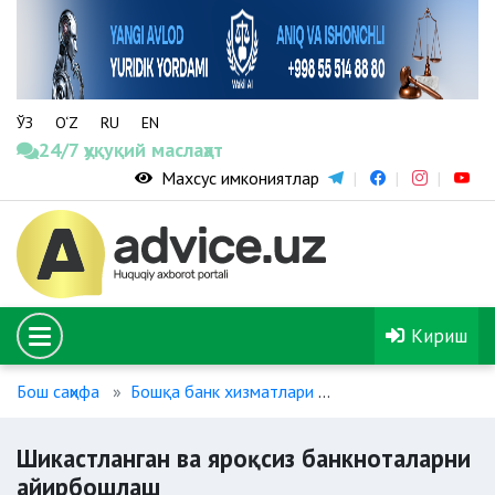
ЎЗ
O‘Z
RU
EN
24/7 ҳуқуқий маслаҳат
Махсус имкониятлар
Кириш
Бош саҳифа
Бошқа банк хизматлари
Шикастланган ва я
Шикастланган ва яроқсиз банкноталарни
айирбошлаш