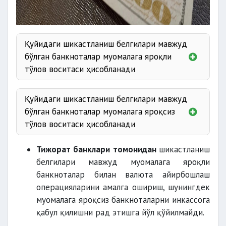
Қуйидаги шикастланиш белгилари мавжуд
бўлган банкноталар муомалага яроқли
тўлов воситаси ҳисобланади
Қуйидаги шикастланиш белгилари мавжуд
бўлган банкноталар муомалага яроқсиз
тўлов воситаси ҳисобланади
50 фоизидан
Тижорат банклари томонидан
шикастланиш
ортиғини
белгилари мавжуд муомалага яроқли
банкноталар билан валюта айирбошлаш
операцияларини амалга ошириш, шунингдек
муомалага яроқсиз банкноталарни инкассога
қабул қилишни рад этишга йўл қўйилмайди.
ёпиштириб қўйилган бурчаклари