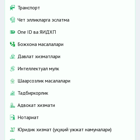
Транспорт
Чет элликларга эслатма
One ID ва ЯИДХП
Божхона масалалари
Давлат хизматлари
Интеллектуал мулк
Шаҳарсозлик масалалари
Тадбиркорлик
Адвокат хизмати
Нотариат
Юридик хизмат (ҳуқуқий ҳужжат намуналари)