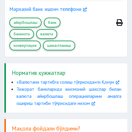
1 sm2 дан ошмаган
Марказий банк ишонч телефони
айирбошлаш
банк
доғлар
ёзувлар
штамп
банкнота
валюта
конвертация
шикастланиш
Норматив ҳужжатлар
50 фоизидан
«Валютани тартибга солиш тўғрисида»ги Қонун
ортиғини
Тижорат банкларида жисмоний шахслар билан
банкнотада диаметри 1 mm дан ошмаган
валюта айирбошлаш операцияларини амалга
ошириш тартиби тўғрисидаги низом
Мақола фойдали бўлдими?