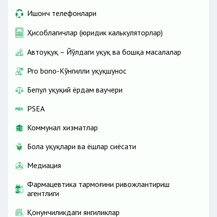
Ишонч телефонлари
Ҳисоблагичлар (юридик калькуляторлар)
Автоҳуқуқ – Йўлдаги ҳуқуқ ва бошқа масалалар
Pro bono-Кўнгилли ҳуқуқшунос
Бепул ҳуқуқий ёрдам ваучери
PSEA
Коммунал хизматлар
Бола ҳуқуқлари ва ёшлар сиёсати
Медиация
Фармацевтика тармоғини ривожлантириш
агентлиги
Қонунчиликдаги янгиликлар