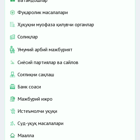
Ватандошлар
Фуқаролик масалалари
Ҳуқуқни муҳофаза қилувчи органлар
Солиқлар
Умумий ҳарбий мажбурият
Сиёсий партиялар ва сайлов
Соғлиқни сақлаш
Банк соҳаси
Мажбурий ижро
Истеъмолчи ҳуқуқи
Суд-ҳуқуқ масалалари
Маҳалла