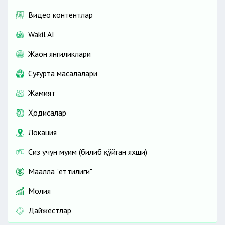
Видео контентлар
Wakil AI
Жаҳон янгиликлари
Cуғурта масалалари
Жамият
Ҳодисалар
Локация
Сиз учун муҳим (билиб қўйган яхши)
Маҳалла "еттилиги"
Молия
Дайжестлар