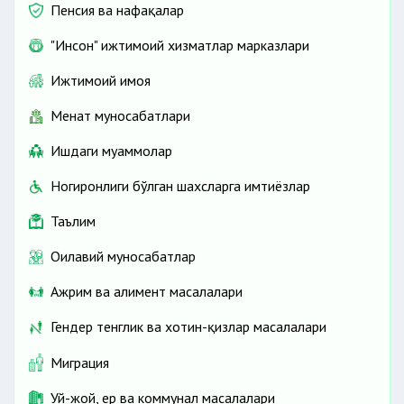
Пенсия ва нафақалар
"Инсон" ижтимоий хизматлар марказлари
Ижтимоий ҳимоя
Меҳнат муносабатлари
Ишдаги муаммолар
Ногиронлиги бўлган шахсларга имтиёзлар
Таълим
Оилавий муносабатлар
Ажрим ва алимент масалалари
Гендер тенглик ва хотин-қизлар масалалари
Миграция
Уй-жой, ер ва коммунал масалалари