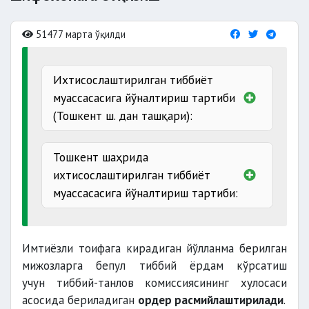
51477 марта ўқилди
Ихтисослаштирилган тиббиёт
муассасасига йўналтириш тартиби
(Тошкент ш. дан ташқари):
қишлоқ врачлик пунктлари
Тошкент шаҳрида
ихтисослаштирилган тиббиёт
муассасасига йўналтириш тартиби:
шаҳар оилавий поликлиникалари
Имтиёзли тоифага кирадиган йўлланма берилган
мижозларга бепул тиббий ёрдам кўрсатиш
учун тиббий-танлов комиссиясининг хулосаси
асосида бериладиган
ордер расмийлаштирилади
.