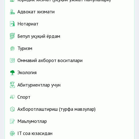
Адвокат хизмати
Нотариат
Бепул ҳуқуқий ёрдам
Туризм
Оммавий ахборот воситалари
Экология
Абитуриентлар учун
Спорт
Ахборотлаштириш (турфа мавзулар)
Маълумотлар
IT соҳа юзасидан