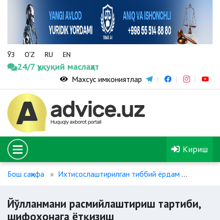
ЎЗ
O‘Z
RU
EN
24/7 ҳуқуқий маслаҳат
Махсус имкониятлар
Кириш
Бош саҳифа
Ихтисослаштирилган тиббий ёрдам
Йўллан
Йўлланмани расмийлаштириш тартиби,
шифохонага ётқизиш