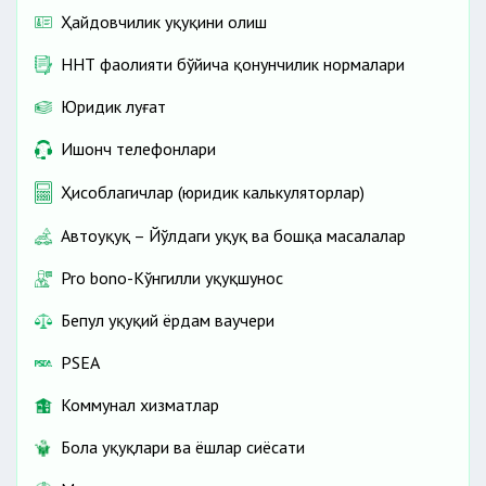
Ҳайдовчилик ҳуқуқини олиш
ННТ фаолияти бўйича қонунчилик нормалари
Юридик луғат
Ишонч телефонлари
Ҳисоблагичлар (юридик калькуляторлар)
Автоҳуқуқ – Йўлдаги ҳуқуқ ва бошқа масалалар
Pro bono-Кўнгилли ҳуқуқшунос
Бепул ҳуқуқий ёрдам ваучери
PSEA
Коммунал хизматлар
Бола ҳуқуқлари ва ёшлар сиёсати