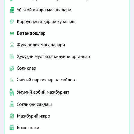
Уй-жой ижара масалалари
Коррупцияга қарши курашиш
Ватандошлар
Фуқаролик масалалари
Ҳуқуқни муҳофаза қилувчи органлар
Солиқлар
Сиёсий партиялар ва сайлов
Умумий ҳарбий мажбурият
Соғлиқни сақлаш
Мажбурий ижро
Банк соҳаси