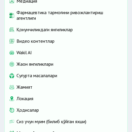
Медиация
Фармацевтика тармоғини ривожлантириш
агентлиги
Қонунчиликдаги янгиликлар
Видео контентлар
Wakil AI
Жаҳон янгиликлари
Cуғурта масалалари
Жамият
Локация
Ҳодисалар
Сиз учун муҳим (билиб қўйган яхши)