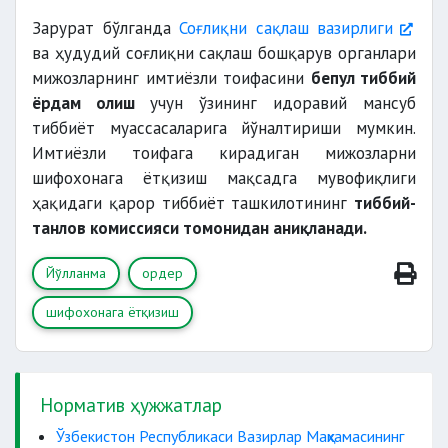
Зарурат бўлганда
Соғлиқни сақлаш вазирлиги
ва ҳудудий соғлиқни сақлаш бошқарув органлари
мижозларнинг имтиёзли тоифасини
бепул тиббий
марказий кўп тармоқли
ёрдам олиш
учун ўзининг идоравий мансуб
поликлиникалари
марказий кўп тармоқли
тиббиёт муассасаларига йўналтириши мумкин.
поликлиникалар
Имтиёзли тоифага кирадиган мижозларни
шифохонага ётқизиш мақсадга мувофиқлиги
ҳақидаги қарор тиббиёт ташкилотининг
тиббий-
танлов комиссияси томонидан аниқланади.
вилоят даражасидаги
Йўлланма
ордер
шифохонага ётқизиш
Норматив ҳужжатлар
Ўзбекистон Республикаси Вазирлар Маҳкамасининг