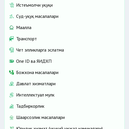
Истеъмолчи ҳуқуқи
Суд-ҳуқуқ масалалари
Маҳалла
Транспорт
Чет элликларга эслатма
One ID ва ЯИДХП
Божхона масалалари
Давлат хизматлари
Интеллектуал мулк
Тадбиркорлик
Шаҳарсозлик масалалари
Юридик хизмат (ҳуқуқий ҳужжат намуналари)