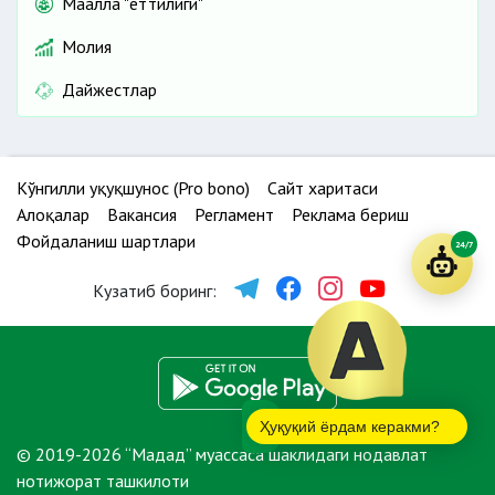
Маҳалла "еттилиги"
Молия
Дайжестлар
Кўнгилли ҳуқуқшунос (Pro bono)
Сайт харитаси
Алоқалар
Вакансия
Регламент
Реклама бериш
Фойдаланиш шартлари
24/7
Кузатиб боринг:
Ҳуқуқий ёрдам керакми?
© 2019-2026 “Мадад” муассаса шаклидаги нодавлат
нотижорат ташкилоти