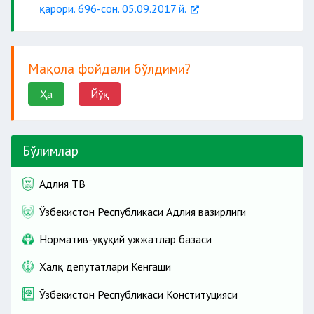
қарори. 696-сон. 05.09.2017 й.
Мақола фойдали бўлдими?
Ҳа
Йўқ
Бўлимлар
Адлия ТВ
Ўзбекистон Республикаси Адлия вазирлиги
Норматив-ҳуқуқий ҳужжатлар базаси
Халқ депутатлари Кенгаши
Ўзбекистон Республикаси Конституцияси