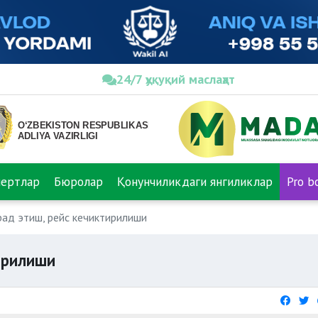
24/7 ҳуқуқий маслаҳат
пертлар
Бюролар
Қонунчиликдаги янгиликлар
Pro b
ад этиш, рейс кечиктирилиши
ирилиши