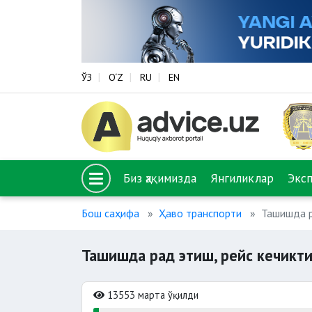
ЎЗ
O‘Z
RU
EN
Биз ҳақимизда
Янгиликлар
Экс
Бош саҳифа
Ҳаво транспорти
Ташишда р
Ташишда рад этиш, рейс кечикт
13553 марта ўқилди