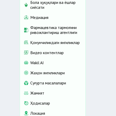
Бола ҳуқуқлари ва ёшлар
сиёсати
Медиация
Фармацевтика тармоғини
ривожлантириш агентлиги
Қонунчиликдаги янгиликлар
Видео контентлар
Wakil AI
Жаҳон янгиликлари
Cуғурта масалалари
Жамият
Ҳодисалар
Локация