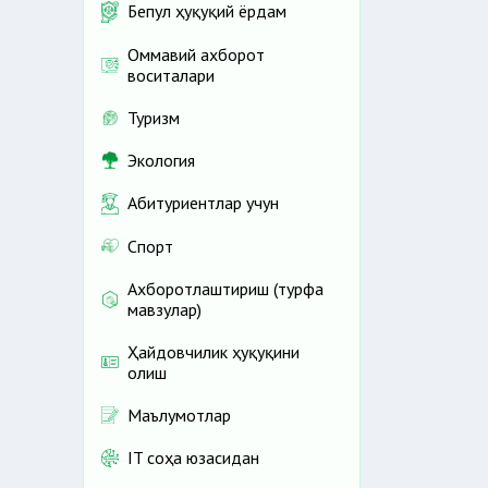
Бепул ҳуқуқий ёрдам
Оммавий ахборот
воситалари
Туризм
Экология
Абитуриентлар учун
Спорт
Ахборотлаштириш (турфа
мавзулар)
Ҳайдовчилик ҳуқуқини
олиш
Маълумотлар
IT соҳа юзасидан