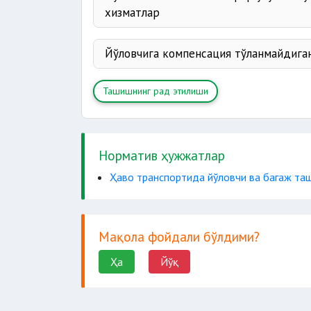
хизматлар
бир маротаба
Йўловчига компенсация тўланмайдига
учишдан
озиқ-овқат
Ташишнинг рад этилиши
талабларига риоя қилмаса
четлати
Норматив ҳужжатлар
қайтишни
учиб кети
Ҳаво транспортида йўловчи ва багаж таш
ташиш таклиф этилса
ташув бепул
Мақола фойдали бўлдими?
Ҳа
Йўқ