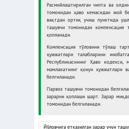
Расмийлаштирилган чипта ва олдин
томонидан ҳаво кемасидан жой бе
вақтдан ортиқ учиш пунктида ушла
ташувчи томонидан компенсация 
қопланади.
Компенсация тўловини тўлаш тар
ҳужжатлари талабларини инобатг
Республикасининг Ҳаво кодекси, 
мамлакатнинг қонун ҳужжатлари в
белгиланади.
Парвоз ташувчи томонидан белгилан
зарарни қоплаши шарт. Зарар миқд
томонидан белгиланади.
Йўловчига етказилган зарар учун таш