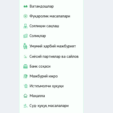
Ватандошлар
Фуқаролик масалалари
Соғлиқни сақлаш
Солиқлар
Умумий ҳарбий мажбурият
Сиёсий партиялар ва сайлов
Банк соҳаси
Мажбурий ижро
Истеъмолчи ҳуқуқи
Маҳалла
Суд-ҳуқуқ масалалари