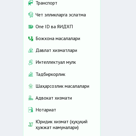
Транспорт
Чет элликларга эслатма
One ID ва ЯИДХП
Божхона масалалари
Давлат хизматлари
Интеллектуал мулк
Тадбиркорлик
Шаҳарсозлик масалалари
Адвокат хизмати
Нотариат
Юридик хизмат (ҳуқуқий
ҳужжат намуналари)