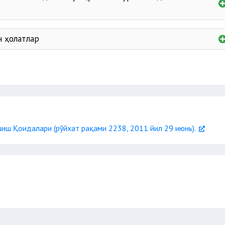
телеграмма юбориш
н ҳолатлар
 бош тортса
меҳмонх
вақтинчалик яшаш жойигача элтиб қўйи
лганда
ш жойига келмаса
харажатларни тўлаш
иш Қоидалари (рўйхат рақами 2238, 2011 йил 29 июнь).
юқорироқ классда