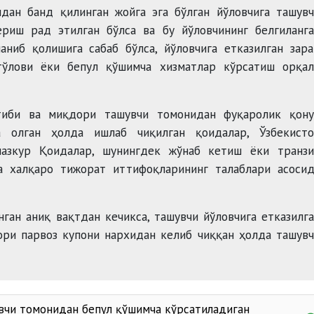
дан банд қилинган жойга эга бўлган йўловчига ташув
риш рад этилган бўлса ва бу йўловчининг белгиланга
ниб қолишига сабаб бўлса, йўловчига етказилган зар
тўлови ёки бепул қўшимча хизматлар кўрсатиш орқал
тиби ва миқдори ташувчи томонидан фуқаролик қону
а олган ҳолда ишлаб чиқилган қоидалар, Ўзбекисто
мазкур Қоидалар, шунингдек жўнаб кетиш ёки транзи
а халқаро тижорат иттифоқларининг талаблари асосид
ган аниқ вақтдан кечикса, ташувчи йўловчига етказилг
ори парвоз купони нархидан келиб чиққан ҳолда ташув
увчи томонидан бепул қўшимча кўрсатиладиган