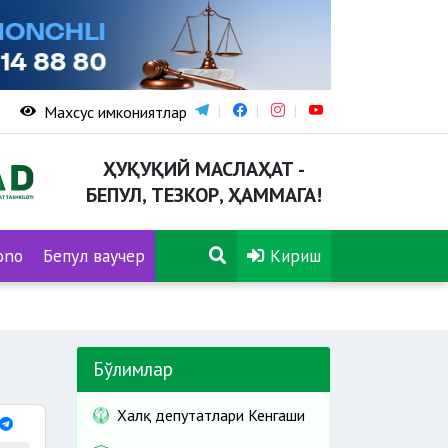
Махсус имкониятлар
ҲУҚУҚИЙ МАСЛАҲАТ -
БЕПУЛ, ТЕЗКОР, ҲАММАГА!
ono
Бепул ваучер
Кириш
Бўлимлар
Халқ депутатлари Кенгаши