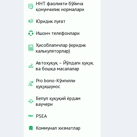
ННТ фаолияти бўйича
қонунчилик нормалари
Юридик луғат
Ишонч телефонлари
Ҳисоблагичлар (юридик
калькуляторлар)
Автоҳуқуқ – Йўлдаги ҳуқуқ
ва бошқа масалалар
Pro bono-Кўнгилли
ҳуқуқшунос
Бепул ҳуқуқий ёрдам
ваучери
PSEA
Коммунал хизматлар