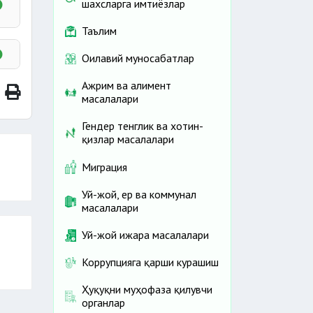
шахсларга имтиёзлар
Таълим
Оилавий муносабатлар
Ажрим ва алимент
масалалари
она
Гендер тенглик ва хотин-
қизлар масалалари
ш ва
Миграция
Уй-жой, ер ва коммунал
масалалари
Уй-жой ижара масалалари
Коррупцияга қарши курашиш
Ҳуқуқни муҳофаза қилувчи
органлар