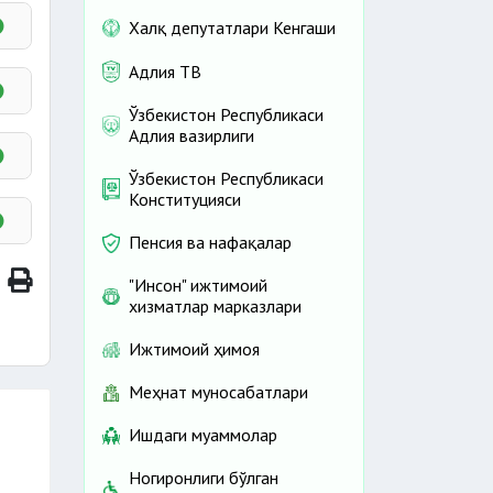
Халқ депутатлари Кенгаши
Адлия ТВ
Ўзбекистон Республикаси
Адлия вазирлиги
Ўзбекистон Республикаси
Конституцияси
Пенсия ва нафақалар
"Инсон" ижтимоий
хизматлар марказлари
Ижтимоий ҳимоя
Меҳнат муносабатлари
Ишдаги муаммолар
Ногиронлиги бўлган