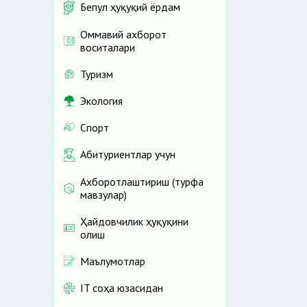
Бепул ҳуқуқий ёрдам
Оммавий ахборот
воситалари
Туризм
Экология
Спорт
Абитуриентлар учун
Ахборотлаштириш (турфа
мавзулар)
Ҳайдовчилик ҳуқуқини
олиш
Маълумотлар
IT соҳа юзасидан