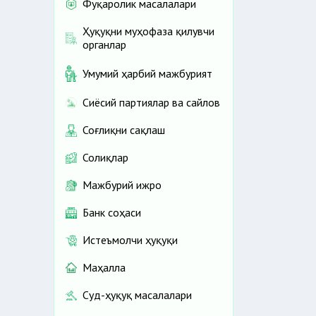
Фуқаролик масалалари
Ҳуқуқни муҳофаза қилувчи
органлар
Умумий ҳарбий мажбурият
Сиёсий партиялар ва сайлов
Соғлиқни сақлаш
Солиқлар
Мажбурий ижро
Банк соҳаси
Истеъмолчи ҳуқуқи
Маҳалла
Суд-ҳуқуқ масалалари