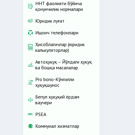
ННТ фаолияти бўйича
қонунчилик нормалари
Юридик луғат
Ишонч телефонлари
Ҳисоблагичлар (юридик
калькуляторлар)
Автоҳуқуқ – Йўлдаги ҳуқуқ
ва бошқа масалалар
Pro bono-Кўнгилли
ҳуқуқшунос
Бепул ҳуқуқий ёрдам
ваучери
PSEA
Коммунал хизматлар