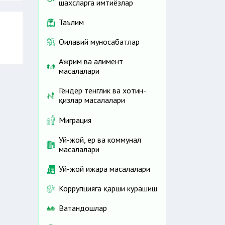
шахсларга имтиёзлар
Таълим
Оилавий муносабатлар
Ажрим ва алимент
масалалари
Гендер тенглик ва хотин-
қизлар масалалари
Миграция
Уй-жой, ер ва коммунал
масалалари
Уй-жой ижара масалалари
Коррупцияга қарши курашиш
Ватандошлар