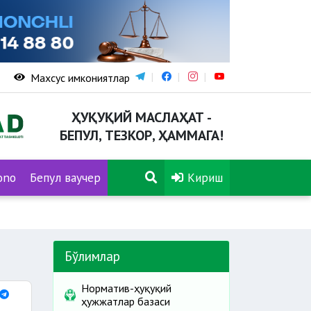
Махсус имкониятлар
ҲУҚУҚИЙ МАСЛАҲАТ -
БЕПУЛ, ТЕЗКОР, ҲАММАГА!
ono
Бепул ваучер
Кириш
Бўлимлар
Норматив-ҳуқуқий
ҳужжатлар базаси