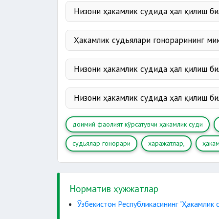
Низони ҳакамлик судида ҳал қилиш би
судьяларининг гонорари;
Ҳакамлик судьялари гонорарининг ми
Низони ҳакамлик судида ҳал қилиш би
кўриб чиқиш жой
ёзма ва 
Низони ҳакамлик судида ҳал қилиш би
экспертлар ва таржимонларга
доимий фаолият кўрсатувчи ҳакамлик суди
гувоҳлар
судьялар гонорари
харажатлар,
ҳака
вакилининг хизматлари
Норматив ҳужжатлар
Ўзбекистон Республикасининг "Ҳакамлик 