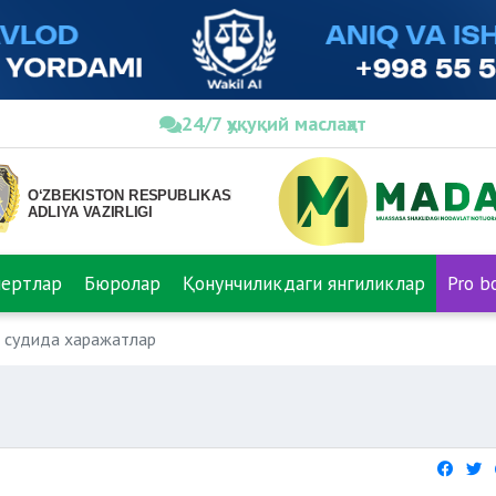
24/7 ҳуқуқий маслаҳат
пертлар
Бюролар
Қонунчиликдаги янгиликлар
Pro b
 судида харажатлар