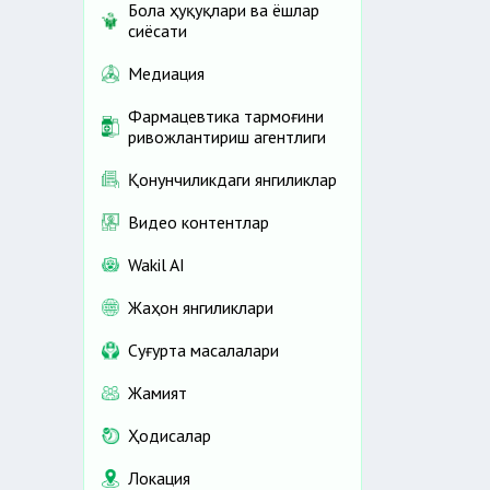
Бола ҳуқуқлари ва ёшлар
сиёсати
Медиация
Фармацевтика тармоғини
ривожлантириш агентлиги
Қонунчиликдаги янгиликлар
Видео контентлар
Wakil AI
Жаҳон янгиликлари
Cуғурта масалалари
Жамият
Ҳодисалар
Локация