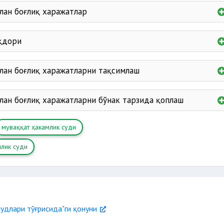
лан боғлиқ харажатлар
моддий жиҳатдан
қдори
лан боғлиқ харажатларни тақсимлаш
ига бориб келиш
ашёвий далилларни
лан боғлиқ харажатларни бўнак тарзида қоплаш
муваққат ҳакамлик суди
млик суди
бошқа харажатлар.
судлари тўғрисида"ги қонуни