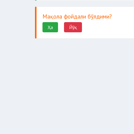
Мақола фойдали бўлдими?
Ҳа
Йўқ