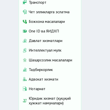
Транспорт
Чет элликларга эслатма
Божхона масалалари
One ID ва ЯИДХП
Давлат хизматлари
Интеллектуал мулк
Шаҳарсозлик масалалари
Тадбиркорлик
Адвокат хизмати
Нотариат
Юридик хизмат (ҳуқуқий
ҳужжат намуналари)