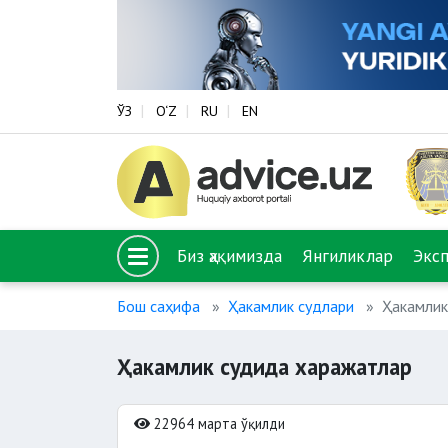
ЎЗ
O‘Z
RU
EN
Биз ҳақимизда
Янгиликлар
Экс
Бош саҳифа
Ҳакамлик судлари
Ҳакамлик
Ҳакамлик судида харажатлар
22964 марта ўқилди