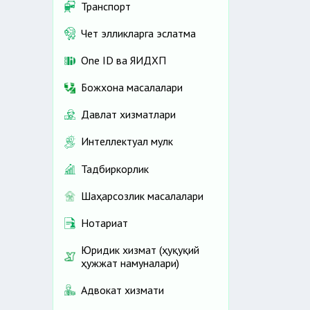
Транспорт
Чет элликларга эслатма
One ID ва ЯИДХП
Божхона масалалари
Давлат хизматлари
Интеллектуал мулк
Тадбиркорлик
Шаҳарсозлик масалалари
Нотариат
Юридик хизмат (ҳуқуқий
ҳужжат намуналари)
Адвокат хизмати