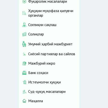
Фуқаролик масалалари
Ҳуқуқни муҳофаза қилувчи
органлар
Соғлиқни сақлаш
Солиқлар
Умумий ҳарбий мажбурият
Сиёсий партиялар ва сайлов
Мажбурий ижро
Банк соҳаси
Истеъмолчи ҳуқуқи
Суд-ҳуқуқ масалалари
Маҳалла