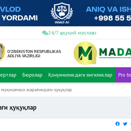
24/7 ҳуқуқий маслаҳат
пертлар
Бюролар
Қонунчиликдаги янгиликлар
Pro b
 муҳокамаси жараёнидаги ҳуқуқлар
ги ҳуқуқлар