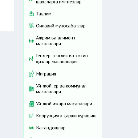
шахсларга имтиёзлар
Таълим
Оилавий муносабатлар
Ажрим ва алимент
масалалари
Гендер тенглик ва хотин-
қизлар масалалари
Миграция
Уй-жой, ер ва коммунал
масалалари
Уй-жой ижара масалалари
Коррупцияга қарши курашиш
Ватандошлар