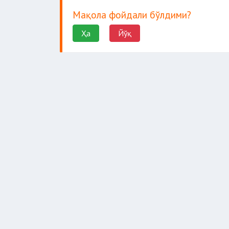
Мақола фойдали бўлдими?
Ҳа
Йўқ