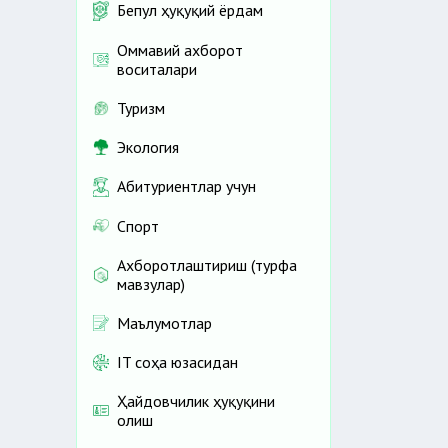
Бепул ҳуқуқий ёрдам
Оммавий ахборот
воситалари
Туризм
Экология
Абитуриентлар учун
Спорт
Ахборотлаштириш (турфа
мавзулар)
Маълумотлар
IT соҳа юзасидан
Ҳайдовчилик ҳуқуқини
олиш