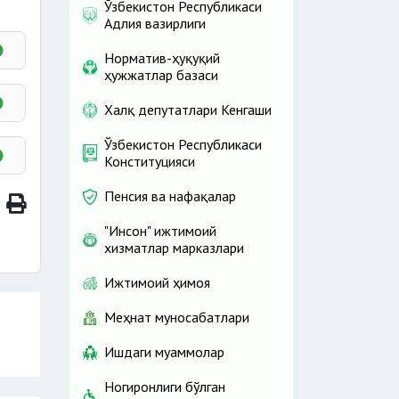
Ўзбекистон Республикаси
Адлия вазирлиги
Норматив-ҳуқуқий
ҳужжатлар базаси
Халқ депутатлари Кенгаши
Ўзбекистон Республикаси
Конституцияси
Пенсия ва нафақалар
"Инсон" ижтимоий
хизматлар марказлари
Ижтимоий ҳимоя
Меҳнат муносабатлари
Ишдаги муаммолар
Ногиронлиги бўлган