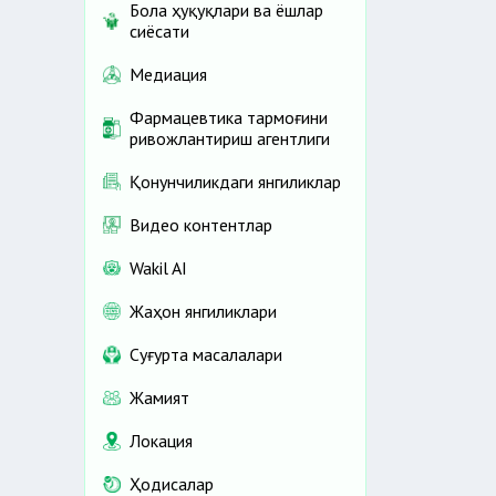
Бола ҳуқуқлари ва ёшлар
сиёсати
Медиация
Фармацевтика тармоғини
ривожлантириш агентлиги
Қонунчиликдаги янгиликлар
Видео контентлар
Wakil AI
Жаҳон янгиликлари
Cуғурта масалалари
Жамият
Локация
Ҳодисалар