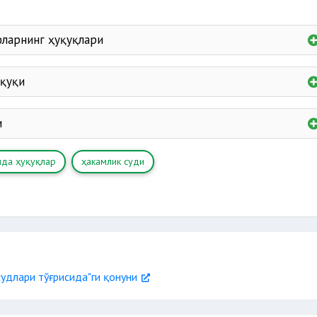
ларнинг ҳуқуқлари
артириш;
уқуқи
и
о тақдим этиш;
риш;
ида ҳуқуқлар
ҳакамлик суди
судлари тўғрисида"ги қонуни