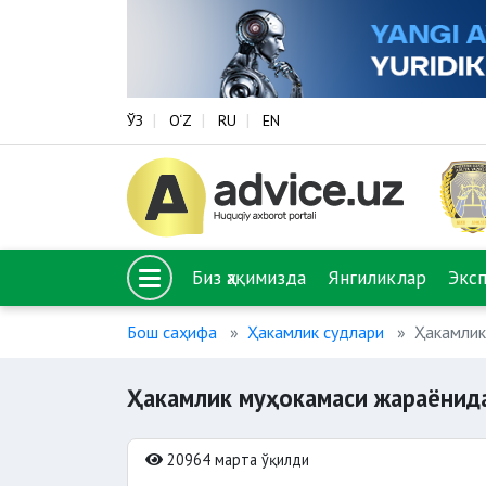
ЎЗ
O‘Z
RU
EN
Биз ҳақимизда
Янгиликлар
Экс
Бош саҳифа
Ҳакамлик судлари
Ҳакамлик
Ҳакамлик муҳокамаси жараёнида
20964 марта ўқилди