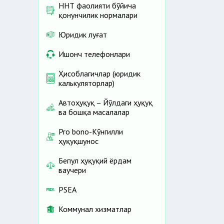
ННТ фаолияти бўйича
қонунчилик нормалари
Юридик луғат
Ишонч телефонлари
Ҳисоблагичлар (юридик
калькуляторлар)
Автоҳуқуқ – Йўлдаги ҳуқуқ
ва бошқа масалалар
Pro bono-Кўнгилли
ҳуқуқшунос
Бепул ҳуқуқий ёрдам
ваучери
PSEA
Коммунал хизматлар