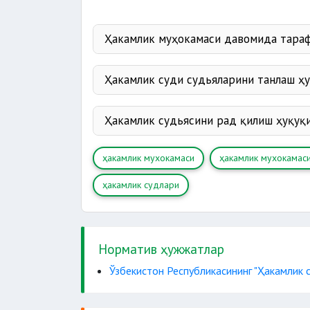
Ҳакамлик муҳокамаси давомида тараф
даъвога қарши эътирозларини ўзг
Ҳакамлик суди судьяларини танлаш ҳ
Ҳакамлик судьясини рад қилиш ҳуқуқ
даъвогарга қарши даъв
чораларини кў
ҳакамлик мухокамаси
ҳакамлик мухокамас
ҳакамлик судлари
Норматив ҳужжатлар
Ўзбекистон Республикасининг "Ҳакамлик 