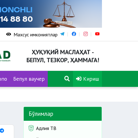
Махсус имкониятлар
ҲУҚУҚИЙ МАСЛАҲАТ -
БЕПУЛ, ТЕЗКОР, ҲАММАГА!
ono
Бепул ваучер
Кириш
Бўлимлар
Адлия ТВ