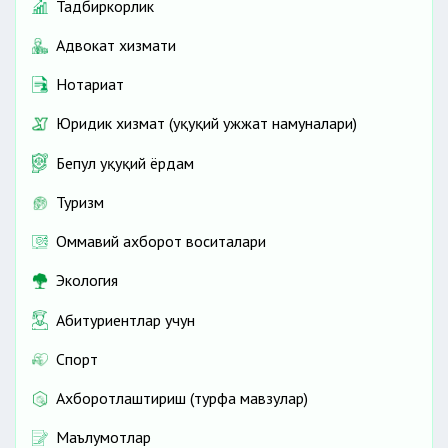
Тадбиркорлик
Адвокат хизмати
Нотариат
Юридик хизмат (ҳуқуқий ҳужжат намуналари)
Бепул ҳуқуқий ёрдам
Туризм
Оммавий ахборот воситалари
Экология
Абитуриентлар учун
Спорт
Ахборотлаштириш (турфа мавзулар)
Маълумотлар