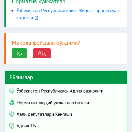
Норматив ҳужжатлар
Ўзбекистон Республикасининг Жиноят-процессуал
кодекси
Мақола фойдали бўлдими?
Ҳа
Йўқ
Бўлимлар
Ўзбекистон Республикаси Адлия вазирлиги
Норматив-ҳуқуқий ҳужжатлар базаси
Халқ депутатлари Кенгаши
Адлия ТВ