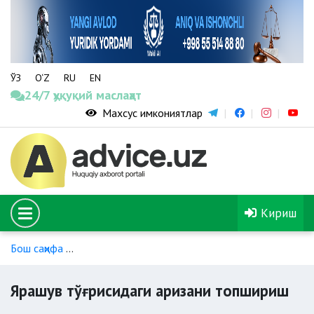
ЎЗ
O‘Z
RU
EN
24/7 ҳуқуқий маслаҳат
Махсус имкониятлар
Кириш
Бош саҳифа
Низоларни музокаралар йўли билан ҳал қилиш
Ярашув тўғрисидаги аризани топшириш