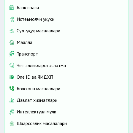
Банк соҳаси
Истеъмолчи ҳуқуқи
Суд-ҳуқуқ масалалари
Маҳалла
Транспорт
Чет элликларга эслатма
One ID ва ЯИДХП
Божхона масалалари
Давлат хизматлари
Интеллектуал мулк
Шаҳарсозлик масалалари