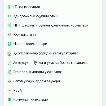
IT соҳа юзасидан
Ҳайдовчилик ҳуқуқини олиш
ННТ фаолияти бўйича қонунчилик нормалари
Юридик луғат
Ишонч телефонлари
Ҳисоблагичлар (юридик калькуляторлар)
Автоҳуқуқ – Йўлдаги ҳуқуқ ва бошқа масалалар
Pro bono-Кўнгилли ҳуқуқшунос
Бепул ҳуқуқий ёрдам ваучери
PSEA
Коммунал хизматлар