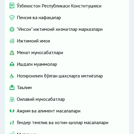
Ўзбекистон Республикаси Конституцияси
Пенсия ва нафақалар
"Инсон" ижтимоий хизматлар марказлари
Ижтимоий ҳимоя
Меҳнат муносабатлари
Ишдаги муаммолар
Ногиронлиги бўлган шахсларга имтиёзлар
Таълим
Оилавий муносабатлар
Ажрим ва алимент масалалари
Гендер тенглик ва хотин-қизлар масалалари