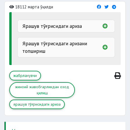
18112 марта ўқилди
Ярашув тўғрисидаги ариза
Ярашув тўғрисидаги аризани
топшириш
илтимос кўрсатилади
жабрланувчи
жиноий жавобгарликдан озод
қилиш
ярашув тўғрисидаги ариза