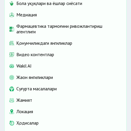
Бола ҳуқуқлари ва ёшлар сиёсати
Медиация
Фармацевтика тармоғини ривожлантириш
агентлиги
Қонунчиликдаги янгиликлар
Видео контентлар
Wakil AI
Жаҳон янгиликлари
Cуғурта масалалари
Жамият
Локация
Ҳодисалар