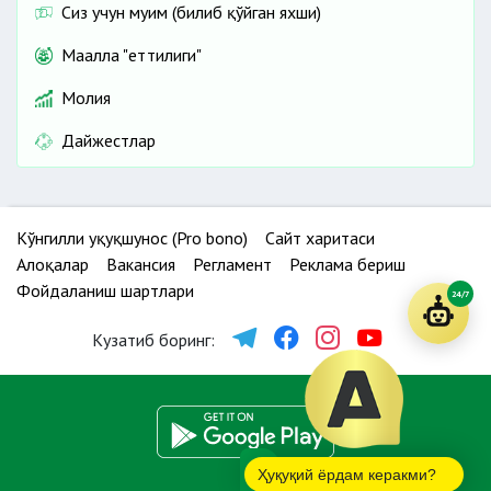
Сиз учун муҳим (билиб қўйган яхши)
Маҳалла "еттилиги"
Молия
Дайжестлар
Кўнгилли ҳуқуқшунос (Pro bono)
Сайт харитаси
Алоқалар
Вакансия
Регламент
Реклама бериш
Фойдаланиш шартлари
24/7
Кузатиб боринг:
Ҳуқуқий ёрдам керакми?