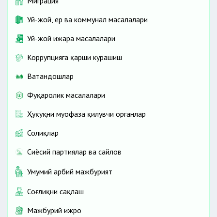
Миграция
Уй-жой, ер ва коммунал масалалари
Уй-жой ижара масалалари
Коррупцияга қарши курашиш
Ватандошлар
Фуқаролик масалалари
Ҳуқуқни муҳофаза қилувчи органлар
Солиқлар
Сиёсий партиялар ва сайлов
Умумий ҳарбий мажбурият
Соғлиқни сақлаш
Мажбурий ижро