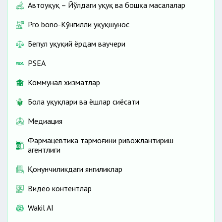
Автоҳуқуқ – Йўлдаги ҳуқуқ ва бошқа масалалар
Pro bono-Кўнгилли ҳуқуқшунос
Бепул ҳуқуқий ёрдам ваучери
PSEA
Коммунал хизматлар
Бола ҳуқуқлари ва ёшлар сиёсати
Медиация
Фармацевтика тармоғини ривожлантириш
агентлиги
Қонунчиликдаги янгиликлар
Видео контентлар
Wakil AI