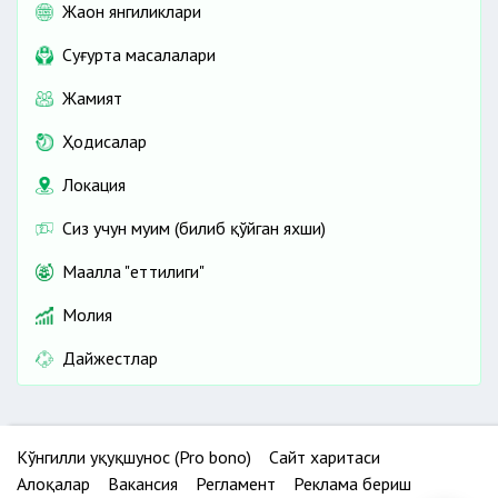
Жаҳон янгиликлари
Cуғурта масалалари
Жамият
Ҳодисалар
Локация
Сиз учун муҳим (билиб қўйган яхши)
Маҳалла "еттилиги"
Молия
Дайжестлар
Кўнгилли ҳуқуқшунос (Pro bono)
Сайт харитаси
Алоқалар
Вакансия
Регламент
Реклама бериш