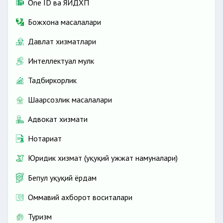
One ID ва ЯИДХП
Божхона масалалари
Давлат хизматлари
Интеллектуал мулк
Тадбиркорлик
Шаҳарсозлик масалалари
Адвокат хизмати
Нотариат
Юридик хизмат (ҳуқуқий ҳужжат намуналари)
Бепул ҳуқуқий ёрдам
Оммавий ахборот воситалари
Туризм