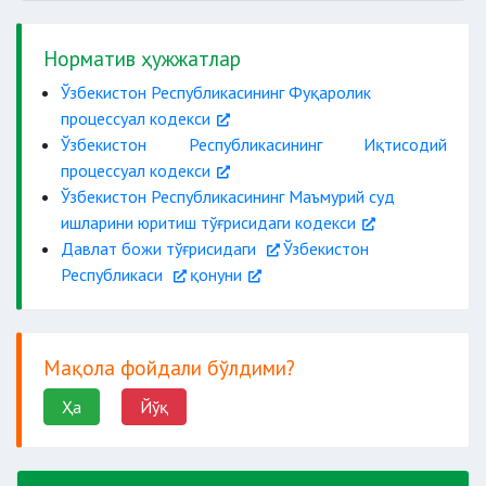
Норматив ҳужжатлар
Ўзбекистон Республикасининг Фуқаролик
процессуал кодекси
Ўзбекистон Республикасининг Иқтисодий
процессуал кодекси
Ўзбекистон Республикасининг Маъмурий суд
ишларини юритиш тўғрисидаги кодекси
Давлат божи тўғрисидаги
Ўзбекистон
Республикаси
қонуни
Мақола фойдали бўлдими?
Ҳа
Йўқ