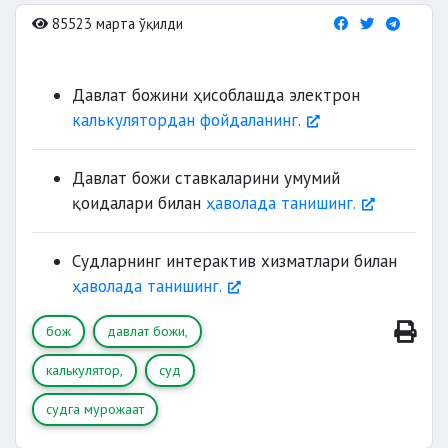
85523 марта ўқилди
Давлат божини ҳисоблашда электрон
калькулятордан фойдаланинг.
Давлат божи ставкаларини умумий
қоидалари билан
ҳаволада танишинг.
Судларнинг интерактив хизматлари билан
ҳаволада танишинг.
бож
давлат божи,
калькулятор,
суд
судга мурожаат