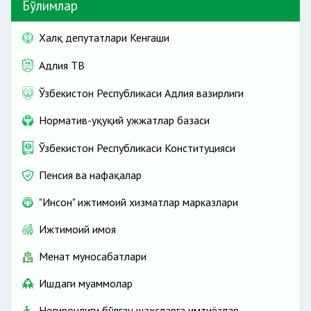
Бўлимлар
Халқ депутатлари Кенгаши
Адлия ТВ
Ўзбекистон Республикаси Адлия вазирлиги
Норматив-ҳуқуқий ҳужжатлар базаси
Ўзбекистон Республикаси Конституцияси
Пенсия ва нафақалар
"Инсон" ижтимоий хизматлар марказлари
Ижтимоий ҳимоя
Меҳнат муносабатлари
Ишдаги муаммолар
Ногиронлиги бўлган шахсларга имтиёзлар