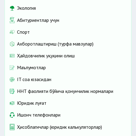
Экология
Абитуриентлар учун
Спорт
Ахборотлаштириш (турфа мавзулар)
Ҳайдовчилик ҳуқуқини олиш
Маълумотлар
IT соҳа юзасидан
ННТ фаолияти бўйича қонунчилик нормалари
Юридик луғат
Ишонч телефонлари
Ҳисоблагичлар (юридик калькуляторлар)