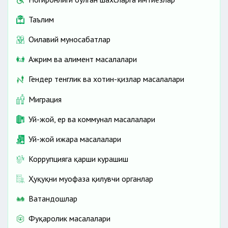
Таълим
Оилавий муносабатлар
Ажрим ва алимент масалалари
Гендер тенглик ва хотин-қизлар масалалари
Миграция
Уй-жой, ер ва коммунал масалалари
Уй-жой ижара масалалари
Коррупцияга қарши курашиш
Ҳуқуқни муҳофаза қилувчи органлар
Ватандошлар
Фуқаролик масалалари