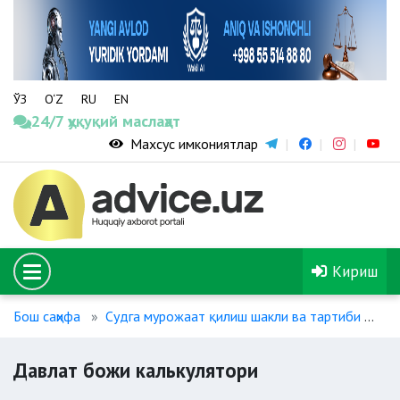
ЎЗ
O‘Z
RU
EN
24/7 ҳуқуқий маслаҳат
Махсус имкониятлар
Кириш
Бош саҳифа
Судга мурожаат қилиш шакли ва тартиби
Да
Давлат божи калькулятори