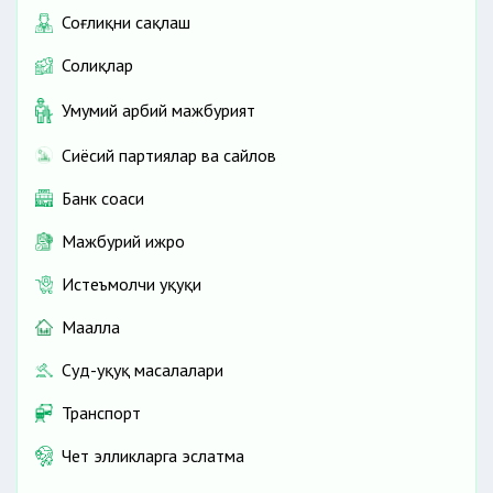
Соғлиқни сақлаш
Солиқлар
Умумий ҳарбий мажбурият
Сиёсий партиялар ва сайлов
Банк соҳаси
Мажбурий ижро
Истеъмолчи ҳуқуқи
Маҳалла
Суд-ҳуқуқ масалалари
Транспорт
Чет элликларга эслатма