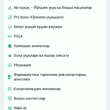
Автоҳуқуқ – Йўлдаги ҳуқуқ ва бошқа масалалар
Pro bono-Кўнгилли ҳуқуқшунос
Бепул ҳуқуқий ёрдам ваучери
PSEA
Коммунал хизматлар
Бола ҳуқуқлари ва ёшлар сиёсати
Медиация
Фармацевтика тармоғини ривожлантириш
агентлиги
Қонунчиликдаги янгиликлар
Видео контентлар
Wakil AI