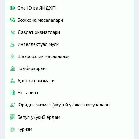
One ID ва ЯИДХП
Божхона масалалари
Давлат хизматлари
Интеллектуал мулк
Шаҳарсозлик масалалари
Тадбиркорлик
Адвокат хизмати
Нотариат
Юридик хизмат (ҳуқуқий ҳужжат намуналари)
Бепул ҳуқуқий ёрдам
Туризм