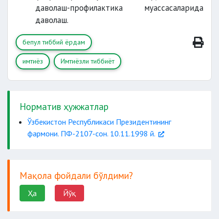
даволаш-профилактика муассасаларида
даволаш.
бепул тиббий ёрдам
имтиёз
Имтиёзли тиббиёт
Норматив ҳужжатлар
Ўзбекистон Республикаси Президентининг
фармони. ПФ-2107-сон. 10.11.1998 й.
Мақола фойдали бўлдими?
Ҳа
Йўқ