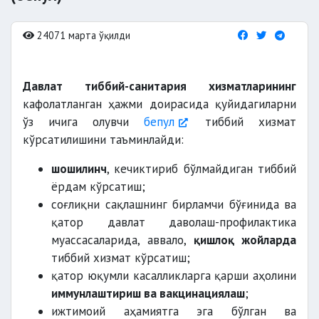
24071 марта ўқилди
Давлат тиббий-санитария хизматларининг
кафолатланган ҳажми доирасида қуйидагиларни
ўз ичига олувчи
бепул
тиббий хизмат
кўрсатилишини таъминлайди:
шошилинч
, кечиктириб бўлмайдиган тиббий
ёрдам кўрсатиш;
соғлиқни сақлашнинг бирламчи бўғинида ва
қатор давлат даволаш-профилактика
муассасаларида, аввало,
қишлоқ жойларда
тиббий хизмат кўрсатиш;
қатор юқумли касалликларга қарши аҳолини
иммунлаштириш ва вакцинациялаш
;
ижтимоий аҳамиятга эга бўлган ва