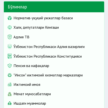
Бўлимлар
Норматив-ҳуқуқий ҳужжатлар базаси
Халқ депутатлари Кенгаши
Адлия ТВ
Ўзбекистон Республикаси Адлия вазирлиги
Ўзбекистон Республикаси Конституцияси
Пенсия ва нафақалар
"Инсон" ижтимоий хизматлар марказлари
Ижтимоий ҳимоя
Меҳнат муносабатлари
Ишдаги муаммолар