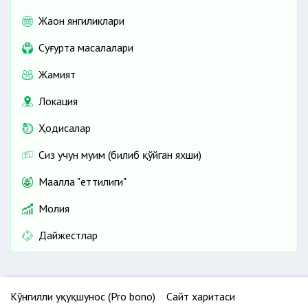
Жаҳон янгиликлари
Cуғурта масалалари
Жамият
Локация
Ҳодисалар
Сиз учун муҳим (билиб қўйган яхши)
Маҳалла "еттилиги"
Молия
Дайжестлар
Кўнгилли ҳуқуқшунос (Pro bono)
Сайт харитаси