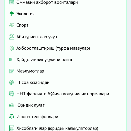
Оммавий ахборот воситалари
Экология
Спорт
Абитуриентлар учун
Ахборотлаштириш (турфа мавзулар)
Ҳайдовчилик ҳуқуқини олиш
Маълумотлар
IT соҳа юзасидан
ННТ фаолияти бўйича қонунчилик нормалари
Юридик луғат
Ишонч телефонлари
Ҳисоблагичлар (юридик калькуляторлар)