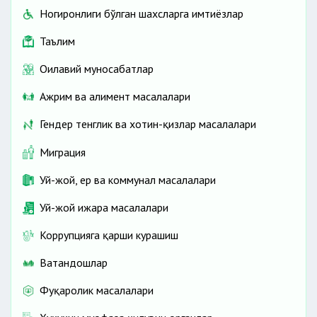
Ногиронлиги бўлган шахсларга имтиёзлар
Таълим
Оилавий муносабатлар
Ажрим ва алимент масалалари
Гендер тенглик ва хотин-қизлар масалалари
Миграция
Уй-жой, ер ва коммунал масалалари
Уй-жой ижара масалалари
Коррупцияга қарши курашиш
Ватандошлар
Фуқаролик масалалари