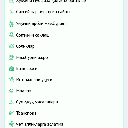
Ҳуқуқни муҳофаза қилувчи органлар
Сиёсий партиялар ва сайлов
Умумий ҳарбий мажбурият
Соғлиқни сақлаш
Солиқлар
Мажбурий ижро
Банк соҳаси
Истеъмолчи ҳуқуқи
Маҳалла
Суд-ҳуқуқ масалалари
Транспорт
Чет элликларга эслатма