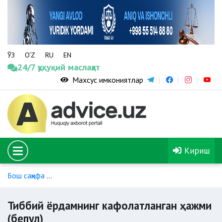
ЎЗ
O‘Z
RU
EN
24/7 ҳуқуқий маслаҳат
Махсус имкониятлар
Кириш
Бош саҳифа
Даволаш ва ташхис қўйиш бўйича тўлов ва им
Тиббий ёрдамнинг кафолатланган ҳажми
(бепул)