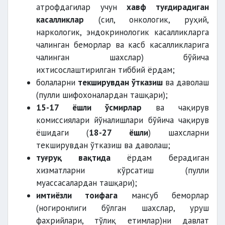
атрофдагилар учун
хавф туғдирадиган
касалликлар
(сил, онкологик, руҳий,
наркологик, эндокринологик касалликларга
чалинган беморлар ва касб касалликларига
чалинган шахслар) бўйича
ихтисослаштирилган тиббий ёрдам;
болаларни
текширувдан ўтказиш
ва даволаш
(пулли шифохоналардан ташқари);
15-17 ёшли ўсмирлар
ва чақирув
комиссиялари йўналишлари бўйича чақирув
ёшидаги (
18-27 ёшли
) шахсларни
текширувдан ўтказиш ва даволаш;
туғруқ вақтида
ёрдам берадиган
хизматларни кўрсатиш (пулли
муассасалардан ташқари);
имтиёзли тоифага
мансуб беморлар
(ногиронлиги бўлган шахслар, уруш
фахрийлари, тўлиқ етимлар)ни давлат