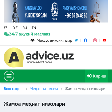
ЎЗ
O‘Z
RU
EN
24/7 ҳуқуқий маслаҳат
Махсус имкониятлар
Кириш
Бош саҳифа
Меҳнат низолари
Жамоа меҳнат низолари
Жамоа меҳнат низолари