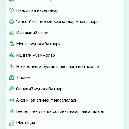
Пенсия ва нафақалар
"Инсон" ижтимоий хизматлар марказлари
Ижтимоий ҳимоя
Меҳнат муносабатлари
Ишдаги муаммолар
Ногиронлиги бўлган шахсларга имтиёзлар
Таълим
Оилавий муносабатлар
Ажрим ва алимент масалалари
Гендер тенглик ва хотин-қизлар масалалари
Миграция