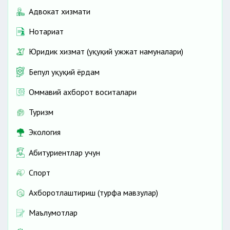
Адвокат хизмати
Нотариат
Юридик хизмат (ҳуқуқий ҳужжат намуналари)
Бепул ҳуқуқий ёрдам
Оммавий ахборот воситалари
Туризм
Экология
Абитуриентлар учун
Спорт
Ахборотлаштириш (турфа мавзулар)
Маълумотлар