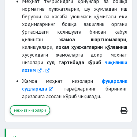
Меҳнат тўғрисидаги қонунлар ва бошқа
норматив ҳужжатларни, шу жумладан иш
берувчи ва касаба уюшмаси қўмитаси ёки
ходимларнинг бошқа вакиллик органи
ўртасидаги келишувга биноан қабул
қилинган
жамоа шартномалари
,
келишувлари,
локал ҳужжатларни қўлланиш
хусусидаги жамоаларга доир меҳнат
низолари
суд тартибида кўриб
чиқилиши
лозим
.
Жамоа меҳнат низолари
фуқаролик
судларида
тарафларнинг бирининг
аризасига асосан кўриб чиқилади.
меҳнат низолари