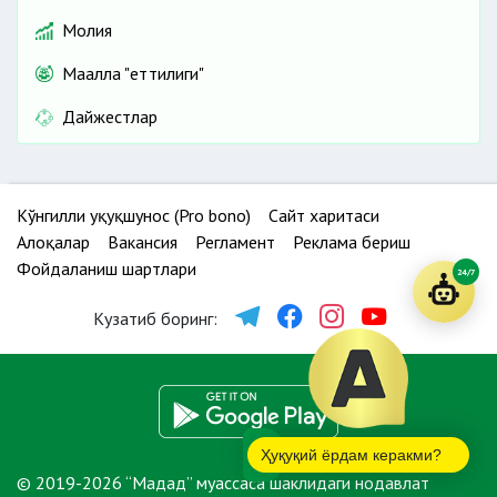
Молия
Маҳалла "еттилиги"
Дайжестлар
Кўнгилли ҳуқуқшунос (Pro bono)
Сайт харитаси
Алоқалар
Вакансия
Регламент
Реклама бериш
Фойдаланиш шартлари
24/7
Кузатиб боринг:
Ҳуқуқий ёрдам керакми?
© 2019-2026 “Мадад” муассаса шаклидаги нодавлат