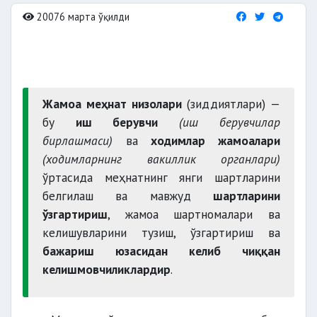
20076 марта ўқилди
Жамоа меҳнат низолари
(зиддиятлари) —
бу
иш берувчи
(иш берувчилар
бирлашмаси)
ва
ходимлар жамоалари
(ходимларнинг вакиллик органлари)
ўртасида меҳнатнинг янги шартларини
белгилаш ва мавжуд
шартларини
ўзгартириш
, жамоа шартномалари ва
келишувларини тузиш, ўзгартириш ва
бажариш юзасидан келиб чиққан
келишмовчиликлардир
.