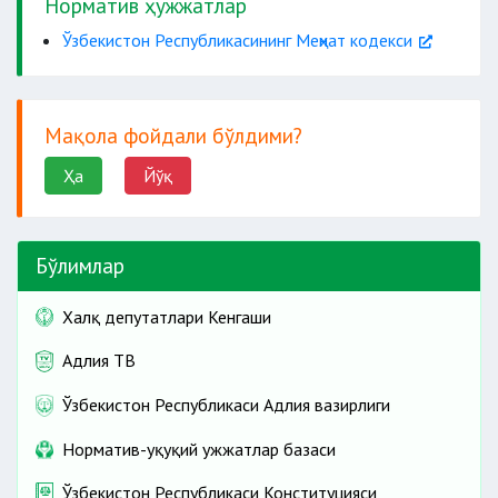
Норматив ҳужжатлар
Ўзбекистон Республикасининг Меҳнат кодекси
Мақола фойдали бўлдими?
Ҳа
Йўқ
Бўлимлар
Халқ депутатлари Кенгаши
Адлия ТВ
Ўзбекистон Республикаси Адлия вазирлиги
Норматив-ҳуқуқий ҳужжатлар базаси
Ўзбекистон Республикаси Конституцияси