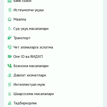
Банк соҳаси
Истеъмолчи ҳуқуқи
Маҳалла
Суд-ҳуқуқ масалалари
Транспорт
Чет элликларга эслатма
One ID ва ЯИДХП
Божхона масалалари
Давлат хизматлари
Интеллектуал мулк
Шаҳарсозлик масалалари
Тадбиркорлик