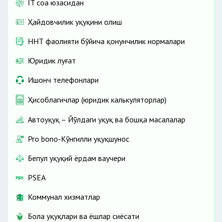
IT соҳа юзасидан
Ҳайдовчилик ҳуқуқини олиш
ННТ фаолияти бўйича қонунчилик нормалари
Юридик луғат
Ишонч телефонлари
Ҳисоблагичлар (юридик калькуляторлар)
Автоҳуқуқ – Йўлдаги ҳуқуқ ва бошқа масалалар
Pro bono-Кўнгилли ҳуқуқшунос
Бепул ҳуқуқий ёрдам ваучери
PSEA
Коммунал хизматлар
Бола ҳуқуқлари ва ёшлар сиёсати