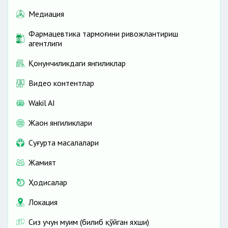
Медиация
Фармацевтика тармоғини ривожлантириш
агентлиги
Қонунчиликдаги янгиликлар
Видео контентлар
Wakil AI
Жаҳон янгиликлари
Cуғурта масалалари
Жамият
Ҳодисалар
Локация
Сиз учун муҳим (билиб қўйган яхши)