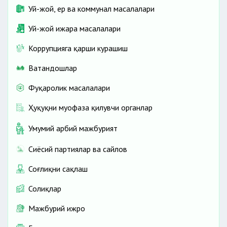
Уй-жой, ер ва коммунал масалалари
Уй-жой ижара масалалари
Коррупцияга қарши курашиш
Ватандошлар
Фуқаролик масалалари
Ҳуқуқни муҳофаза қилувчи органлар
Умумий ҳарбий мажбурият
Сиёсий партиялар ва сайлов
Соғлиқни сақлаш
Солиқлар
Мажбурий ижро