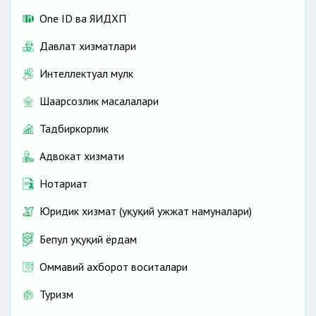
One ID ва ЯИДХП
Давлат хизматлари
Интеллектуал мулк
Шаҳарсозлик масалалари
Тадбиркорлик
Адвокат хизмати
Нотариат
Юридик хизмат (ҳуқуқий ҳужжат намуналари)
Бепул ҳуқуқий ёрдам
Оммавий ахборот воситалари
Туризм