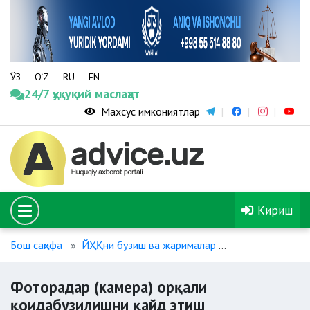
ЎЗ
O‘Z
RU
EN
24/7 ҳуқуқий маслаҳат
Махсус имкониятлар
Кириш
Бош саҳифа
ЙҲҚни бузиш ва жарималар
Фоторадар (ка
Фоторадар (камера) орқали
қоидабузилишни қайд этиш