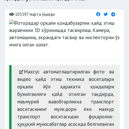
105397 марта ўқилди
Махсус автоматлаштирилган фото- ва
видео қайд этиш техника воситалари
орқали йўл ҳаракати қоидалари
бузилганлиги қайд этилган тақдирда,
маъмурий жавобгарликка транспорт
воситасининг мулкдори ёки мазкур
транспорт воситасидан фуқаролик-
ҳуқуқий муносабатлар асосида белгиланган