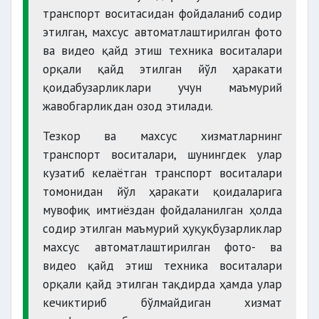
транспорт воситасидан фойдаланиб содир
этилган, махсус автоматлаштирилган фото
ва видео қайд этиш техника воситалари
орқали қайд этилган йўл ҳаракати
қоидабузарликлари учун маъмурий
жавобгарликдан озод этилади.
Тезкор ва махсус хизматларнинг
транспорт воситалари, шунингдек улар
кузатиб келаётган транспорт воситалари
томонидан йўл ҳаракати қоидаларига
мувофиқ имтиёздан фойдаланилган ҳолда
содир этилган маъмурий ҳуқуқбузарликлар
махсус автоматлаштирилган фото- ва
видео қайд этиш техника воситалари
орқали қайд этилган тақдирда ҳамда улар
кечиктириб бўлмайдиган хизмат