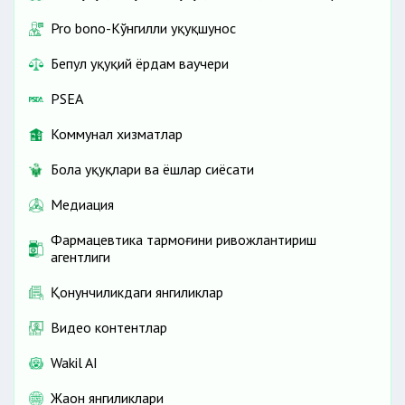
Pro bono-Кўнгилли ҳуқуқшунос
Бепул ҳуқуқий ёрдам ваучери
PSEA
Коммунал хизматлар
Бола ҳуқуқлари ва ёшлар сиёсати
Медиация
Фармацевтика тармоғини ривожлантириш
агентлиги
Қонунчиликдаги янгиликлар
Видео контентлар
Wakil AI
Жаҳон янгиликлари