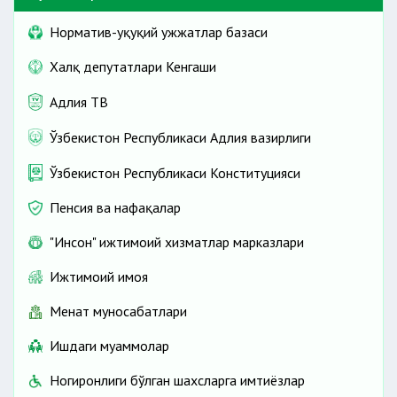
Норматив-ҳуқуқий ҳужжатлар базаси
Халқ депутатлари Кенгаши
Адлия ТВ
Ўзбекистон Республикаси Адлия вазирлиги
Ўзбекистон Республикаси Конституцияси
Пенсия ва нафақалар
"Инсон" ижтимоий хизматлар марказлари
Ижтимоий ҳимоя
Меҳнат муносабатлари
Ишдаги муаммолар
Ногиронлиги бўлган шахсларга имтиёзлар