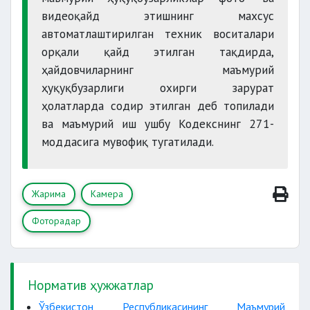
видеоқайд этишнинг махсус
автоматлаштирилган техник воситалари
орқали қайд этилган тақдирда,
ҳайдовчиларнинг маъмурий
ҳуқуқбузарлиги охирги зарурат
ҳолатларда содир этилган деб топилади
ва маъмурий иш ушбу Кодекснинг 271-
моддасига мувофиқ тугатилади.
Жарима
Камера
Фоторадар
Норматив ҳужжатлар
Ўзбекистон Республикасининг Маъмурий