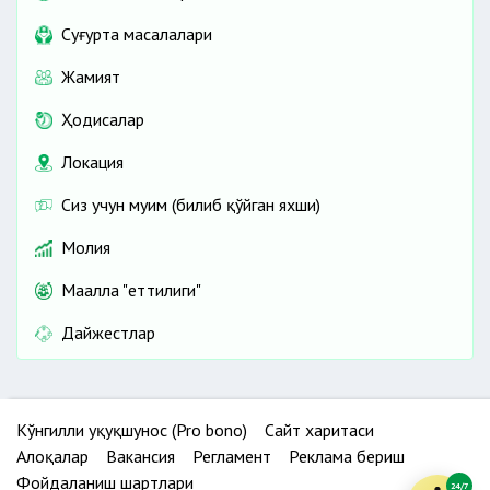
Cуғурта масалалари
Жамият
Ҳодисалар
Локация
Сиз учун муҳим (билиб қўйган яхши)
Молия
Маҳалла "еттилиги"
Дайжестлар
Кўнгилли ҳуқуқшунос (Pro bono)
Сайт харитаси
Алоқалар
Вакансия
Регламент
Реклама бериш
Фойдаланиш шартлари
24/7