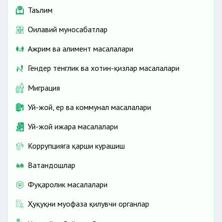
Таълим
Оилавий муносабатлар
Ажрим ва алимент масалалари
Гендер тенглик ва хотин-қизлар масалалари
Миграция
Уй-жой, ер ва коммунал масалалари
Уй-жой ижара масалалари
Коррупцияга қарши курашиш
Ватандошлар
Фуқаролик масалалари
Ҳуқуқни муҳофаза қилувчи органлар