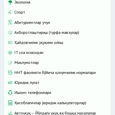
Экология
Спорт
Абитуриентлар учун
Ахборотлаштириш (турфа мавзулар)
Ҳайдовчилик ҳуқуқини олиш
IT соҳа юзасидан
Маълумотлар
ННТ фаолияти бўйича қонунчилик нормалари
Юридик луғат
Ишонч телефонлари
Ҳисоблагичлар (юридик калькуляторлар)
Автоҳуқуқ – Йўлдаги ҳуқуқ ва бошқа масалалар