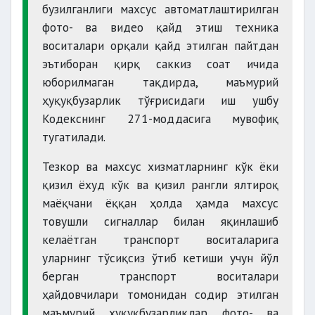
бузилганлиги махсус автоматлаштирилган
фото- ва видео қайд этиш техника
воситалари орқали қайд этилган пайтдан
эътиборан қирқ саккиз соат ичида
юборилмаган тақдирда, маъмурий
ҳуқуқбузарлик тўғрисидаги иш ушбу
Кодекснинг 271-моддасига мувофиқ
тугатилади.
Тезкор ва махсус хизматларнинг кўк ёки
қизил ёхуд кўк ва қизил рангли ялтироқ
маёқчани ёққан ҳолда ҳамда махсус
товушли сигналлар билан яқинлашиб
келаётган транспорт воситаларига
уларнинг тўсиқсиз ўтиб кетиши учун йўл
берган транспорт воситалари
ҳайдовчилари томонидан содир этилган
маъмурий ҳуқуқбузарликлар фото- ва