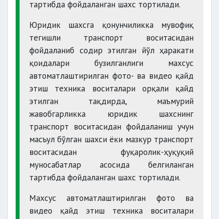
тартибда фойдаланган шахс тортилади.
Юридик шахсга қонунчиликка мувофиқ
тегишли транспорт воситасидан
фойдаланиб содир этилган йўл ҳаракати
қоидалари бузилганлиги махсус
автоматлаштирилган фото- ва видео қайд
этиш техника воситалари орқали қайд
этилган тақдирда, маъмурий
жавобгарликка юридик шахснинг
транспорт воситасидан фойдаланиш учун
масъул бўлган шахси ёки мазкур транспорт
воситасидан фуқаролик-ҳуқуқий
муносабатлар асосида белгиланган
тартибда фойдаланган шахс тортилади.
Махсус автоматлаштирилган фото ва
видео қайд этиш техника воситалари