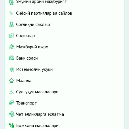
Умумий ҳарбий мажбурият
Сиёсий партиялар ва сайлов
Соғлиқни сақлаш
Солиқлар
Мажбурий ижро
Банк соҳаси
Истеъмолчи ҳуқуқи
Маҳалла
Суд-ҳуқуқ масалалари
Транспорт
Чет элликларга эслатма
Божхона масалалари