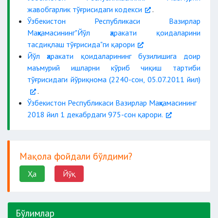
жавобгарлик тўғрисидаги кодекси
.
Ўзбекистон Республикаси Вазирлар
Маҳкамасининг"Йўл ҳаракати қоидаларини
тасдиқлаш тўғрисида"ги қарори
Йўл ҳаракати қоидаларининг бузилишига доир
маъмурий ишларни кўриб чиқиш тартиби
тўғрисидаги йўриқнома (2240-сон, 05.07.2011 йил)
.
Ўзбекистон Республикаси Вазирлар Маҳкамасининг
2018 йил 1 декабрдаги 975-сон қарори.
Мақола фойдали бўлдими?
Ҳа
Йўқ
Бўлимлар