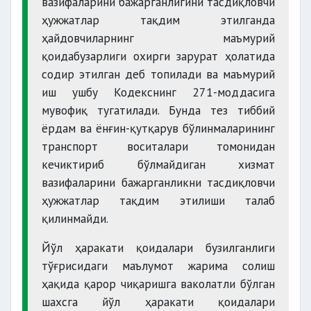
вазифаларини бажарганлигини тасдиқловчи
ҳужжатлар тақдим этилганда
ҳайдовчиларнинг маъмурий
қоидабузарлиги охирги зарурат ҳолатида
содир этилган деб топилади ва маъмурий
иш ушбу Кодекснинг 271-моддасига
мувофиқ тугатилади. Бунда тез тиббий
ёрдам ва ёнғин-қутқарув бўлинмаларининг
транспорт воситалари томонидан
кечиктириб бўлмайдиган хизмат
вазифаларини бажарганликни тасдиқловчи
ҳужжатлар тақдим этилиши талаб
қилинмайди.
Йўл ҳаракати қоидалари бузилганлиги
тўғрисидаги маълумот жарима солиш
ҳақида қарор чиқаришга ваколатли бўлган
шахсга йўл ҳаракати қоидалари