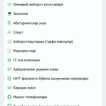
Оммавий ахборот воситалари
Экология
Абитуриентлар учун
Спорт
Ахборотлаштириш (турфа мавзулар)
Маълумотлар
IT соҳа юзасидан
Ҳайдовчилик ҳуқуқини олиш
ННТ фаолияти бўйича қонунчилик нормалари
Юридик луғат
Ишонч телефонлари