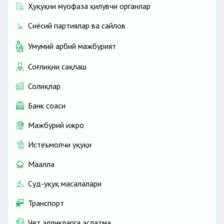
Ҳуқуқни муҳофаза қилувчи органлар
Сиёсий партиялар ва сайлов
Умумий ҳарбий мажбурият
Соғлиқни сақлаш
Солиқлар
Банк соҳаси
Мажбурий ижро
Истеъмолчи ҳуқуқи
Маҳалла
Суд-ҳуқуқ масалалари
Транспорт
Чет элликларга эслатма