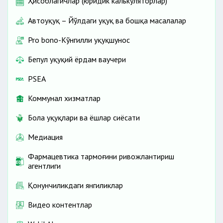
Ҳисоблагичлар (юридик калькуляторлар)
Автоҳуқуқ – Йўлдаги ҳуқуқ ва бошқа масалалар
Pro bono-Кўнгилли ҳуқуқшунос
Бепул ҳуқуқий ёрдам ваучери
PSEA
Коммунал хизматлар
Бола ҳуқуқлари ва ёшлар сиёсати
Медиация
Фармацевтика тармоғини ривожлантириш
агентлиги
Қонунчиликдаги янгиликлар
Видео контентлар