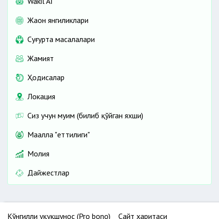
Wakil AI
Жаҳон янгиликлари
Cуғурта масалалари
Жамият
Ҳодисалар
Локация
Сиз учун муҳим (билиб қўйган яхши)
Маҳалла "еттилиги"
Молия
Дайжестлар
Кўнгилли ҳуқуқшунос (Pro bono)
Сайт харитаси