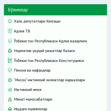
Бўлимлар
Халқ депутатлари Кенгаши
Адлия ТВ
Ўзбекистон Республикаси Адлия вазирлиги
Норматив-ҳуқуқий ҳужжатлар базаси
Ўзбекистон Республикаси Конституцияси
Пенсия ва нафақалар
"Инсон" ижтимоий хизматлар марказлари
Ижтимоий ҳимоя
Меҳнат муносабатлари
Ишдаги муаммолар