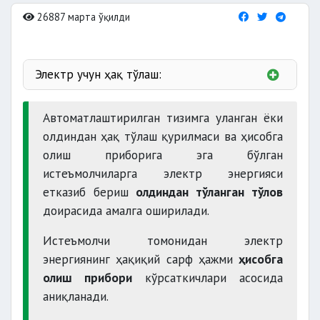
26887 марта ўқилди
Электр учун ҳақ тўлаш:
10-санасига
қадар
Автоматлаштирилган тизимга уланган ёки
олдиндан ҳақ тўлаш қурилмаси ва ҳисобга
олиш приборига эга бўлган
электр тармоғидан узилади.
истеъмолчиларга электр энергияси
етказиб бериш
олдиндан тўланган тўлов
доирасида амалга оширилади.
Истеъмолчи томонидан электр
энергиянинг ҳақиқий сарф ҳажми
ҳисобга
олиш прибори
кўрсаткичлари асосида
аниқланади.