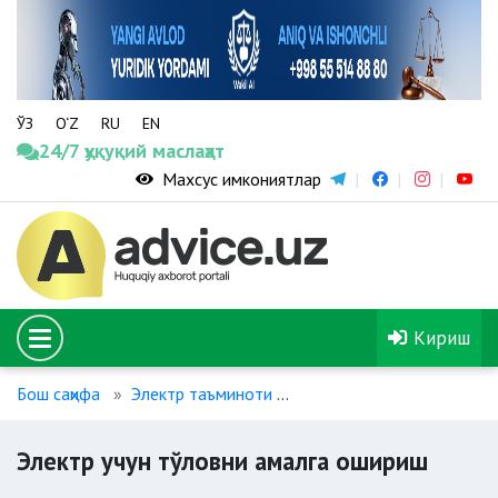
ЎЗ
O‘Z
RU
EN
24/7 ҳуқуқий маслаҳат
Махсус имкониятлар
Кириш
Бош саҳифа
Электр таъминоти
Электр учун тўловни ам
Электр учун тўловни амалга ошириш