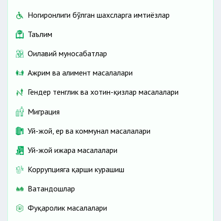
Ногиронлиги бўлган шахсларга имтиёзлар
Таълим
Оилавий муносабатлар
Ажрим ва алимент масалалари
Гендер тенглик ва хотин-қизлар масалалари
Миграция
Уй-жой, ер ва коммунал масалалари
Уй-жой ижара масалалари
Коррупцияга қарши курашиш
Ватандошлар
Фуқаролик масалалари