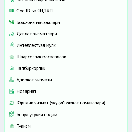
One ID ва ЯИДХП
Божхона масалалари
Давлат хизматлари
Интеллектуал мулк
Шаҳарсозлик масалалари
Тадбиркорлик
Адвокат хизмати
Нотариат
Юридик хизмат (ҳуқуқий ҳужжат намуналари)
Бепул ҳуқуқий ёрдам
Туризм