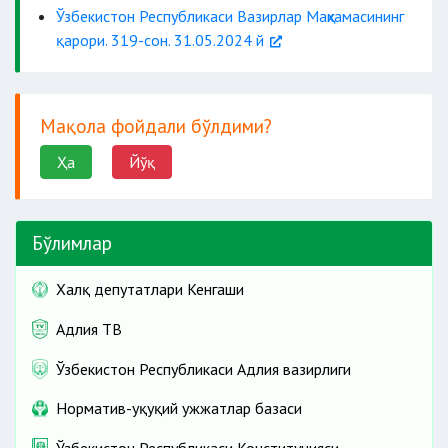
2 ва ундан
Ўзбекистон Республикаси Вазирлар Маҳкамасининг
3 кун ичида
ортиқ
маиший истеъмолчига
қарори. 319-сон. 31.05.2024 й
2 нусхада
яроқсиз
Мақола фойдали бўлдими?
Ҳа
Йўқ
газ ускуналаридан
газ қувурларига
Бўлимлар
газ ускуналаридан
Халқ депутатлари Кенгаши
Адлия ТВ
Ўзбекистон Республикаси Адлия вазирлиги
Норматив-ҳуқуқий ҳужжатлар базаси
сизиб чиқишини
Ўзбекистон Республикаси Конституцияси