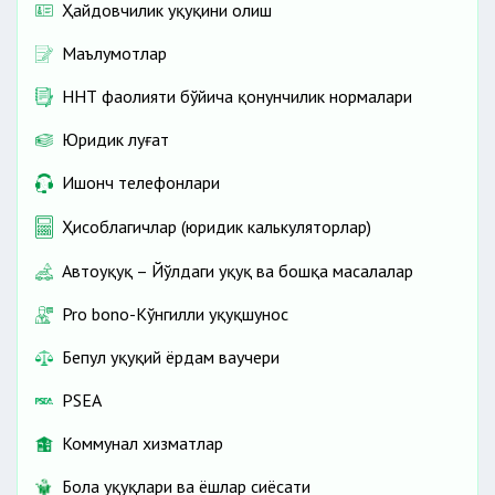
Ҳайдовчилик ҳуқуқини олиш
Маълумотлар
ННТ фаолияти бўйича қонунчилик нормалари
Юридик луғат
Ишонч телефонлари
Ҳисоблагичлар (юридик калькуляторлар)
Автоҳуқуқ – Йўлдаги ҳуқуқ ва бошқа масалалар
Pro bono-Кўнгилли ҳуқуқшунос
Бепул ҳуқуқий ёрдам ваучери
PSEA
Коммунал хизматлар
Бола ҳуқуқлари ва ёшлар сиёсати