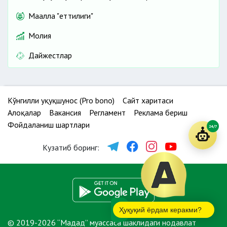
Маҳалла "еттилиги"
Молия
Дайжестлар
Кўнгилли ҳуқуқшунос (Pro bono)
Сайт харитаси
Алоқалар
Вакансия
Регламент
Реклама бериш
Фойдаланиш шартлари
24/7
Кузатиб боринг:
Ҳуқуқий ёрдам керакми?
© 2019-2026 “Мадад” муассаса шаклидаги нодавлат