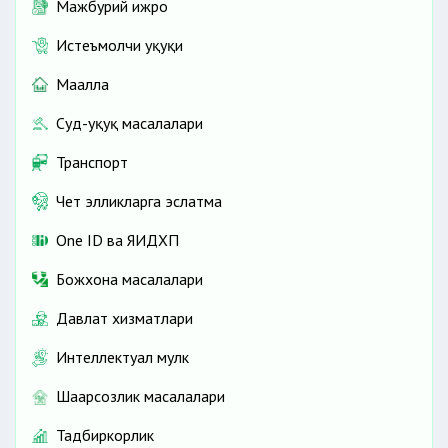
Мажбурий ижро
Истеъмолчи ҳуқуқи
Маҳалла
Суд-ҳуқуқ масалалари
Транспорт
Чет элликларга эслатма
One ID ва ЯИДХП
Божхона масалалари
Давлат хизматлари
Интеллектуал мулк
Шаҳарсозлик масалалари
Тадбиркорлик