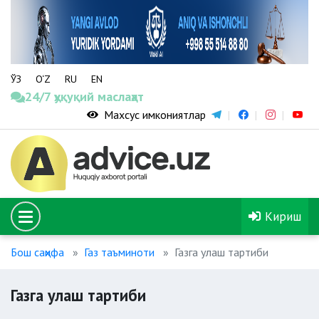
ЎЗ
O‘Z
RU
EN
24/7 ҳуқуқий маслаҳат
Махсус имкониятлар
Кириш
Бош саҳифа
Газ таъминоти
Газга улаш тартиби
Газга улаш тартиби