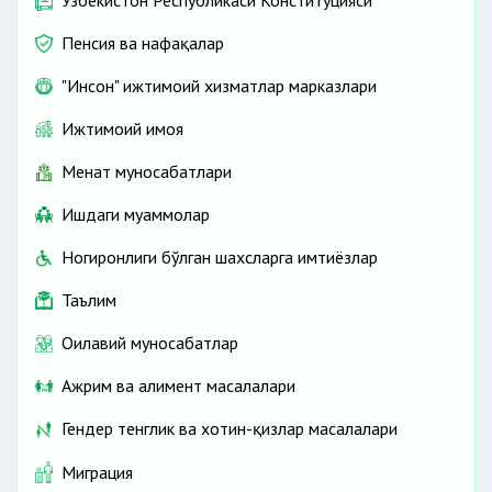
Пенсия ва нафақалар
"Инсон" ижтимоий хизматлар марказлари
Ижтимоий ҳимоя
Меҳнат муносабатлари
Ишдаги муаммолар
Ногиронлиги бўлган шахсларга имтиёзлар
Таълим
Оилавий муносабатлар
Ажрим ва алимент масалалари
Гендер тенглик ва хотин-қизлар масалалари
Миграция