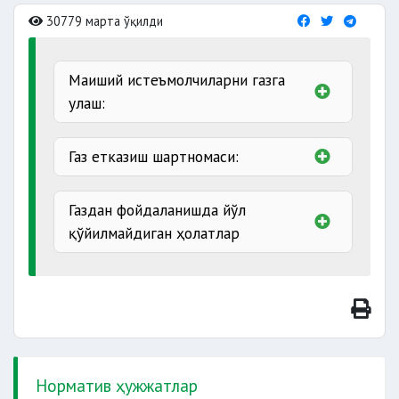
30779 марта ўқилди
Маиший истеъмолчиларни газга
улаш:
Газ етказиш шартномаси:
ариза
Газдан фойдаланишда йўл
қўйилмайдиган ҳолатлар
тузилади
3 иш кунида
мустақил
амалда
уланган вақтдан
қайта
режалаштириш
Норматив ҳужжатлар
газлаштириш