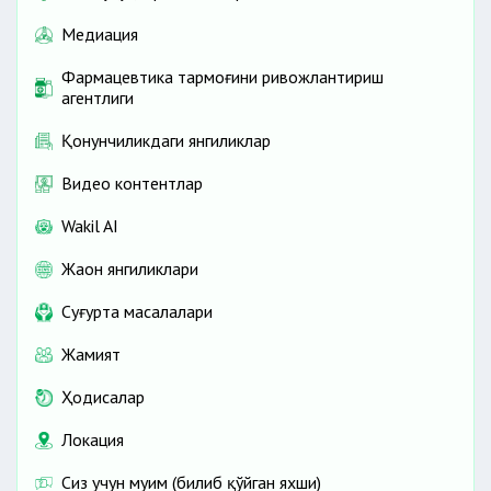
Медиация
Фармацевтика тармоғини ривожлантириш
агентлиги
Қонунчиликдаги янгиликлар
Видео контентлар
Wakil AI
Жаҳон янгиликлари
Cуғурта масалалари
Жамият
Ҳодисалар
Локация
Сиз учун муҳим (билиб қўйган яхши)