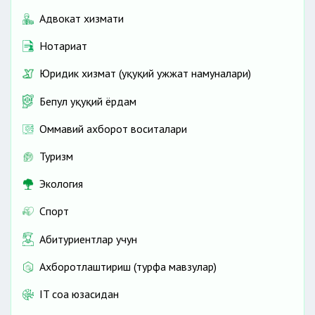
Адвокат хизмати
Нотариат
Юридик хизмат (ҳуқуқий ҳужжат намуналари)
Бепул ҳуқуқий ёрдам
Оммавий ахборот воситалари
Туризм
Экология
Спорт
Абитуриентлар учун
Ахборотлаштириш (турфа мавзулар)
IT соҳа юзасидан