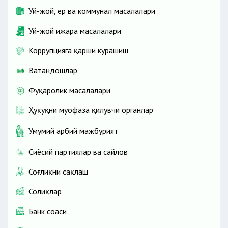
Уй-жой, ер ва коммунал масалалари
Уй-жой ижара масалалари
Коррупцияга қарши курашиш
Ватандошлар
Фуқаролик масалалари
Ҳуқуқни муҳофаза қилувчи органлар
Умумий ҳарбий мажбурият
Сиёсий партиялар ва сайлов
Соғлиқни сақлаш
Солиқлар
Банк соҳаси