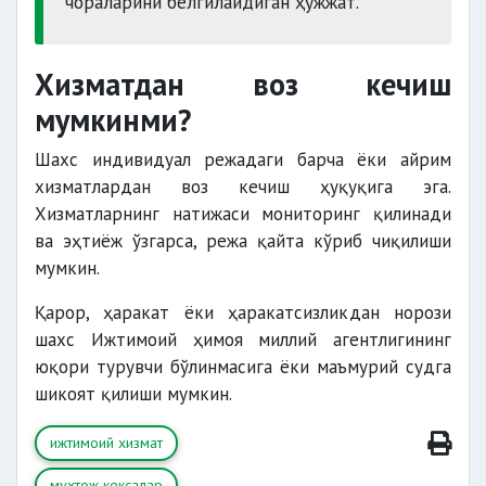
чораларини белгилайдиган ҳужжат.
Хизматдан воз кечиш
мумкинми?
Шахс индивидуал режадаги барча ёки айрим
хизматлардан воз кечиш ҳуқуқига эга.
Хизматларнинг натижаси мониторинг қилинади
ва эҳтиёж ўзгарса, режа қайта кўриб чиқилиши
мумкин.
Қарор, ҳаракат ёки ҳаракатсизликдан норози
шахс Ижтимоий ҳимоя миллий агентлигининг
юқори турувчи бўлинмасига ёки маъмурий судга
шикоят қилиши мумкин.
ижтимоий хизмат
муҳтож кексалар