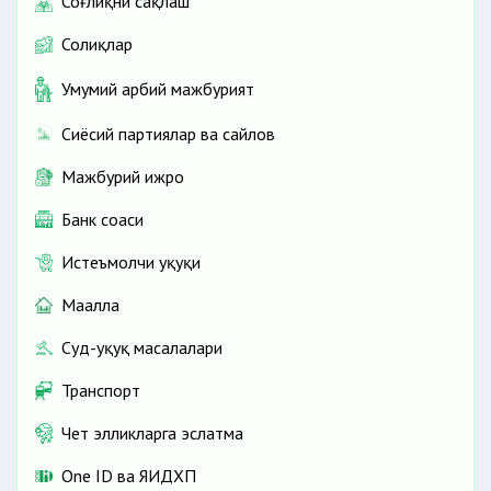
Соғлиқни сақлаш
Солиқлар
Умумий ҳарбий мажбурият
Сиёсий партиялар ва сайлов
Мажбурий ижро
Банк соҳаси
Истеъмолчи ҳуқуқи
Маҳалла
Суд-ҳуқуқ масалалари
Транспорт
Чет элликларга эслатма
One ID ва ЯИДХП