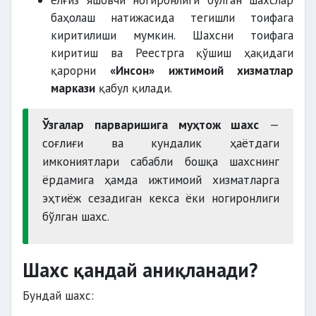
ёлғиз яшовчи ногиронлиги бўлган шахслар
баҳолаш натижасида тегишли тоифага
киритилиши мумкин. Шахсни тоифага
киритиш ва Реестрга қўшиш ҳақидаги
қарорни
«Инсон» ижтимоий хизматлар
маркази
қабул қилади.
Ўзгалар парваришига муҳтож шахс
—
соғлиғи ва кундалик ҳаётдаги
имкониятлари сабабли бошқа шахснинг
ёрдамига ҳамда ижтимоий хизматларга
эҳтиёж сезадиган кекса ёки ногиронлиги
бўлган шахс.
Шахс қандай аниқланади?
Бундай шахс: