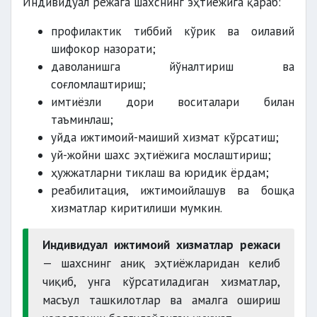
Индивидуал режага шахснинг эҳтиёжига қараб:
профилактик тиббий кўрик ва оилавий
шифокор назорати;
даволанишга йўналтириш ва
соғломлаштириш;
имтиёзли дори воситалари билан
таъминлаш;
уйда ижтимоий-маиший хизмат кўрсатиш;
уй-жойни шахс эҳтиёжига мослаштириш;
ҳужжатларни тиклаш ва юридик ёрдам;
реабилитация, ижтимоийлашув ва бошқа
хизматлар киритилиши мумкин.
Индивидуал ижтимоий хизматлар режаси
— шахснинг аниқ эҳтиёжларидан келиб
чиқиб, унга кўрсатиладиган хизматлар,
масъул ташкилотлар ва амалга ошириш