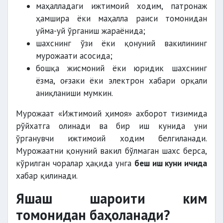
маҳалладаги ижтимоий ходим, патронаж
ҳамшира ёки маҳалла раиси томонидан
уйма-уй ўрганиш жараёнида;
шахснинг ўзи ёки қонуний вакилининг
мурожаати асосида;
бошқа жисмоний ёки юридик шахснинг
ёзма, оғзаки ёки электрон хабари орқали
аниқланиши мумкин.
Мурожаат «Ижтимоий ҳимоя» ахборот тизимида
рўйхатга олинади ва бир иш кунида уни
ўрганувчи ижтимоий ходим белгиланади.
Мурожаатни қонуний вакил бўлмаган шахс берса,
кўрилган чоралар ҳақида унга
беш иш куни ичида
хабар қилинади.
Яшаш шароити ким
томонидан баҳоланади?