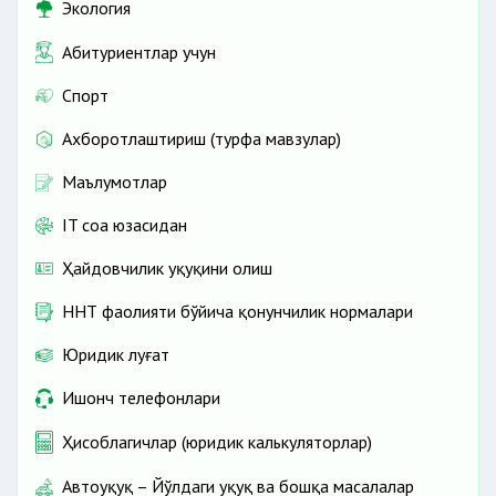
Экология
Абитуриентлар учун
Спорт
Ахборотлаштириш (турфа мавзулар)
Маълумотлар
IT соҳа юзасидан
Ҳайдовчилик ҳуқуқини олиш
ННТ фаолияти бўйича қонунчилик нормалари
Юридик луғат
Ишонч телефонлари
Ҳисоблагичлар (юридик калькуляторлар)
Автоҳуқуқ – Йўлдаги ҳуқуқ ва бошқа масалалар