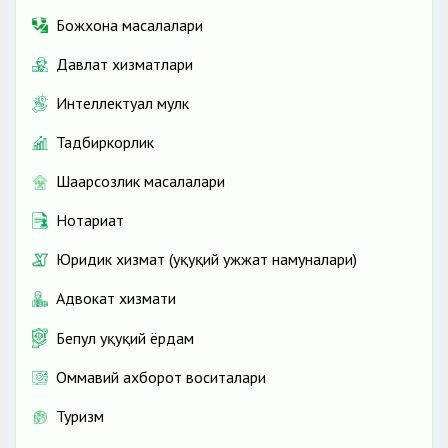
Божхона масалалари
Давлат хизматлари
Интеллектуал мулк
Тадбиркорлик
Шаҳарсозлик масалалари
Нотариат
Юридик хизмат (ҳуқуқий ҳужжат намуналари)
Адвокат хизмати
Бепул ҳуқуқий ёрдам
Оммавий ахборот воситалари
Туризм