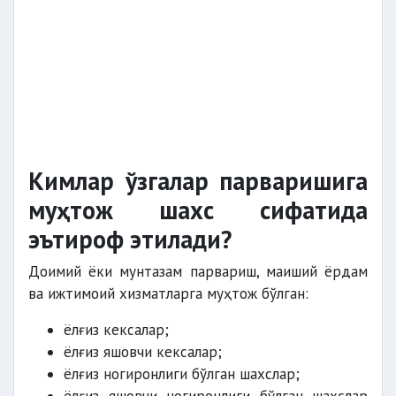
Кимлар ўзгалар парваришига
муҳтож шахс сифатида
эътироф этилади?
Доимий ёки мунтазам парвариш, маиший ёрдам
ва ижтимоий хизматларга муҳтож бўлган:
ёлғиз кексалар;
ёлғиз яшовчи кексалар;
ёлғиз ногиронлиги бўлган шахслар;