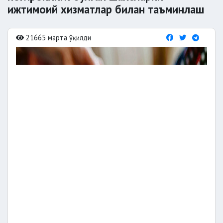
ижтимоий хизматлар билан таъминлаш
21665 марта ўқилди