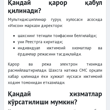
Қандай қарор қабул
қилинади?
Мультидисциплинар гуруҳ хулосаси асосида
«Инсон» маркази директори:
шахснинг тегишли тоифасини белгилайди;
уни Реестрга киритади;
индивидуал ижтимоий хизматлар ва
ёрдамлар режасини тасдиқлайди.
Қарор ва режа электрон тизимда
расмийлаштирилади. Шахсга натижа СМС орқали
хабар қилинади ёки ҳужжат нусхаси ижтимоий
ходим томонидан етказилади.
Қандай хизматлар
кўрсатилиши мумкин?