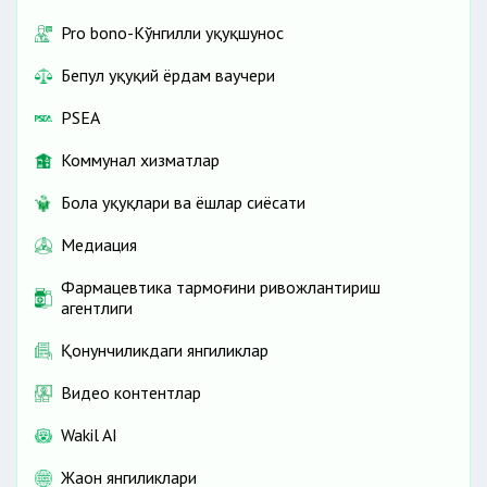
Pro bono-Кўнгилли ҳуқуқшунос
Бепул ҳуқуқий ёрдам ваучери
PSEA
Коммунал хизматлар
Бола ҳуқуқлари ва ёшлар сиёсати
Медиация
Фармацевтика тармоғини ривожлантириш
агентлиги
Қонунчиликдаги янгиликлар
Видео контентлар
Wakil AI
Жаҳон янгиликлари