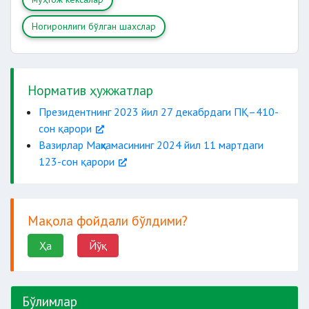
Ногиронлиги бўлган шахслар
Норматив ҳужжатлар
Президентнинг 2023 йил 27 декабрдаги ПҚ–410-
сон қарори
Вазирлар Маҳкамасининг 2024 йил 11 мартдаги
123-сон қарори
Мақола фойдали бўлдими?
Ҳа
Йўқ
Бўлимлар