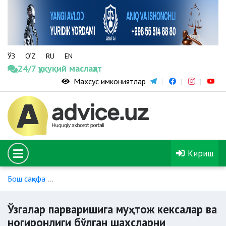
ЎЗ
O‘Z
RU
EN
24/7 ҳуқуқий маслаҳат
Махсус имкониятлар
Кириш
Бош саҳифа
Ижтимоий хизматлар ва моддий ёрдамнинг бо
Ўзгалар парваришига муҳтож кексалар ва
ногиронлиги бўлган шахсларни