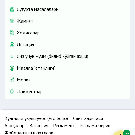
Cуғурта масалалари
Жамият
Ҳодисалар
Локация
Сиз учун муҳим (билиб қўйган яхши)
Маҳалла "еттилиги"
Молия
Дайжестлар
Кўнгилли ҳуқуқшунос (Pro bono)
Сайт харитаси
Алоқалар
Вакансия
Регламент
Реклама бериш
Фойдаланиш шартлари
24/7