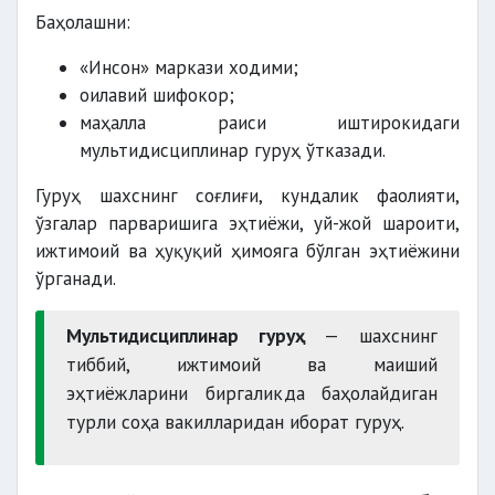
Баҳолашни:
«Инсон» маркази ходими;
оилавий шифокор;
маҳалла раиси иштирокидаги
мультидисциплинар гуруҳ ўтказади.
Гуруҳ шахснинг соғлиғи, кундалик фаолияти,
ўзгалар парваришига эҳтиёжи, уй-жой шароити,
ижтимоий ва ҳуқуқий ҳимояга бўлган эҳтиёжини
ўрганади.
Мультидисциплинар гуруҳ
— шахснинг
тиббий, ижтимоий ва маиший
эҳтиёжларини биргаликда баҳолайдиган
турли соҳа вакилларидан иборат гуруҳ.