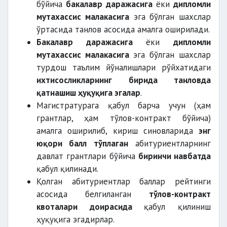
бўйича
бакалавр даражасига
ёки
дипломли
мутахассис малакасига
эга бўлган шахслар
ўртасида танлов асосида амалга оширилади.
Бакалавр даражасига
ёки
дипломли
мутахассис малакасига
эга бўлган шахслар
турдош таълим йўналишлари рўйхатидаги
ихтисосликларнинг бирида танловда
қатнашиш ҳуқуқига эгалар
.
Магистратурага қабул барча учун (ҳам
грантлар, ҳам тўлов-контракт бўйича)
амалга оширилиб, кириш синовларида
энг
юқори балл тўплаган
абитуриентларнинг
давлат грантлари бўйича
биринчи навбатда
қабул қилинади.
Қолган абитуриентлар баллар рейтинги
асосида белгиланган
тўлов-контракт
квоталари доирасида
қабул қилиниш
ҳуқуқига эгадирлар.