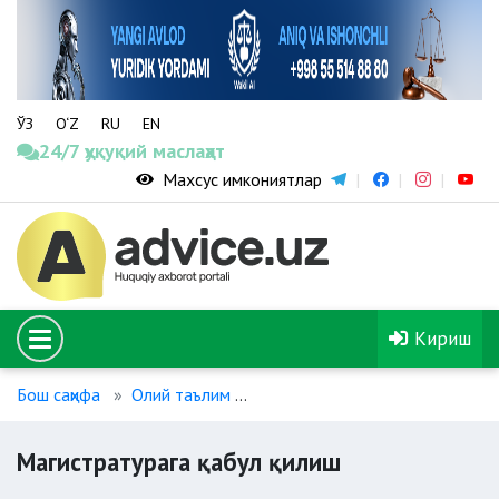
ЎЗ
O‘Z
RU
EN
24/7 ҳуқуқий маслаҳат
Махсус имкониятлар
Кириш
Бош саҳифа
Олий таълим
Магистратурага қабул қилиш
Магистратурага қабул қилиш