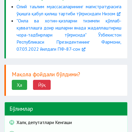
Олий таълим муассасаларининг магистратурасига
ўқишга қабул қилиш тартиби тўғрисидаги Низом
"Оила ва хотин-қизларни тизимли қўллаб-
қувватлашга доир ишларни янада жадаллаштириш
чора-тадбирлари тўғрисида" Ўзбекистон
Республикаси Президентининг Фармони,
07.03.2022 йилдаги ПФ-87-сон
Мақола фойдали бўлдими?
Ҳа
Йўқ
Бўлимлар
Халқ депутатлари Кенгаши