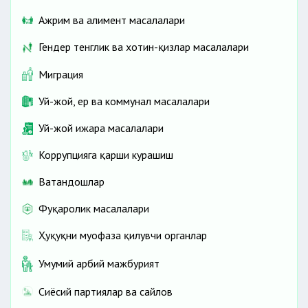
Ажрим ва алимент масалалари
Гендер тенглик ва хотин-қизлар масалалари
Миграция
Уй-жой, ер ва коммунал масалалари
Уй-жой ижара масалалари
Коррупцияга қарши курашиш
Ватандошлар
Фуқаролик масалалари
Ҳуқуқни муҳофаза қилувчи органлар
Умумий ҳарбий мажбурият
Сиёсий партиялар ва сайлов