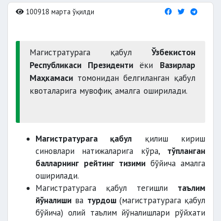
100918 марта ўқилди
Магистратурага қабул
Ўзбекистон
Республикаси Президенти
ёки
Вазирлар
Маҳкамаси
томонидан белгиланган қабул
квоталарига мувофиқ амалга оширилади.
Магистратурага қабул
қилиш кириш
синовлари натижаларига кўра,
тўпланган
балларнинг рейтинг тизими
бўйича амалга
оширилади.
Магистратурага қабул тегишли
таълим
йўналиши
ва
турдош
(магистратурага қабул
бўйича) олий таълим йўналишлари рўйхати