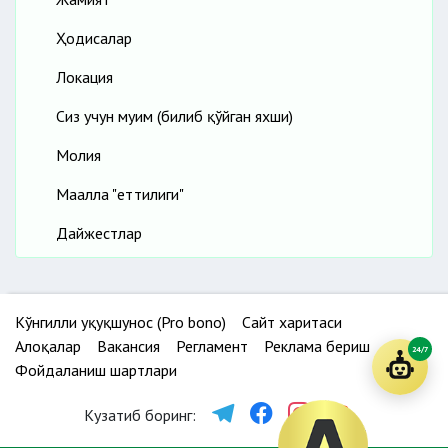
Ҳодисалар
Локация
Сиз учун муҳим (билиб қўйган яхши)
Молия
Маҳалла "еттилиги"
Дайжестлар
Кўнгилли ҳуқуқшунос (Pro bono)
Сайт харитаси
Алоқалар
Вакансия
Регламент
Реклама бериш
24/7
Фойдаланиш шартлари
Кузатиб боринг: