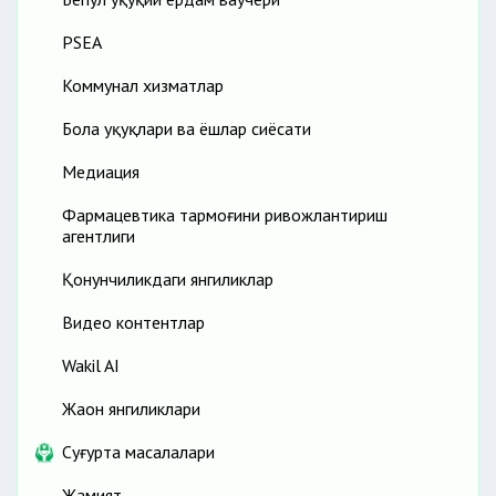
PSEA
Коммунал хизматлар
Бола ҳуқуқлари ва ёшлар сиёсати
Медиация
Фармацевтика тармоғини ривожлантириш
агентлиги
Қонунчиликдаги янгиликлар
Видео контентлар
Wakil AI
Жаҳон янгиликлари
Cуғурта масалалари
Жамият