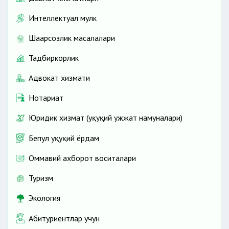
Интеллектуал мулк
Шаҳарсозлик масалалари
Тадбиркорлик
Адвокат хизмати
Нотариат
Юридик хизмат (ҳуқуқий ҳужжат намуналари)
Бепул ҳуқуқий ёрдам
Оммавий ахборот воситалари
Туризм
Экология
Абитуриентлар учун