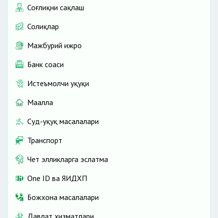
Соғлиқни сақлаш
Солиқлар
Мажбурий ижро
Банк соҳаси
Истеъмолчи ҳуқуқи
Маҳалла
Суд-ҳуқуқ масалалари
Транспорт
Чет элликларга эслатма
One ID ва ЯИДХП
Божхона масалалари
Давлат хизматлари