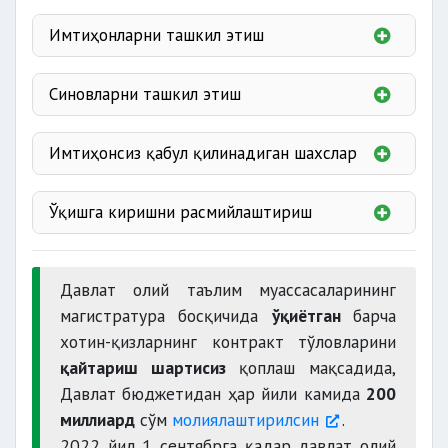
Имтиҳонларни ташкил этиш
Синовларни ташкил этиш
Имтиҳонсиз қабул қилинадиган шахслар
давлат стипендиялари
номли давлат
Ўқишга киришни расмийлаштириш
стипендиялари
(Беруний, ибн Сино, Навоий,
25 августга
Улуғбек, Имом ал-Бухорий, Ислом Каримов)
қадар
Давлат олий таълим муассасаларининг
талабалар сафига қабул қилиш
Зулфия
магистратура босқичида
ўқиётган
барча
ҳақида ректор буйруғи
танлаган
хотин-қизларнинг контракт тўловларини
мутахассислик бўйича
Мард ўғлон
қайтариш шартисиз
қоплаш мақсадида,
тўлов-контракт
махсус фанлардан синов
Давлат бюджетидан ҳар йили камида
200
миллиард
сўм
молиялаштирилсин
.
чет тили
2022 йил 1 сентябрга қадар давлат олий
олий таълим муассасаси