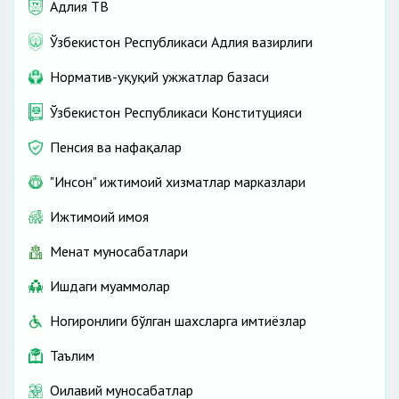
Адлия ТВ
Ўзбекистон Республикаси Адлия вазирлиги
Норматив-ҳуқуқий ҳужжатлар базаси
Ўзбекистон Республикаси Конституцияси
Пенсия ва нафақалар
"Инсон" ижтимоий хизматлар марказлари
Ижтимоий ҳимоя
Меҳнат муносабатлари
Ишдаги муаммолар
Ногиронлиги бўлган шахсларга имтиёзлар
Таълим
Оилавий муносабатлар