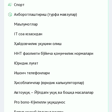
Спорт
Ахборотлаштириш (турфа мавзулар)
Маълумотлар
IT соҳа юзасидан
Ҳайдовчилик ҳуқуқини олиш
ННТ фаолияти бўйича қонунчилик нормалари
Юридик луғат
Ишонч телефонлари
Ҳисоблагичлар (юридик калькуляторлар)
Автоҳуқуқ – Йўлдаги ҳуқуқ ва бошқа масалалар
Pro bono-Кўнгилли ҳуқуқшунос
Бепул ҳуқуқий ёрдам ваучери