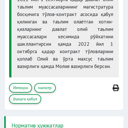
юридик
жисмоний шахслар
таълим муассасаларининг магистратура
контракт
босқичига тўлов-контракт асосида қабул
олий таълим муассасаси ректори
расмийлаштирилади
қилинган ва таълим олаётган хотин-
номига ариза
қизларнинг давлат олий таълим
олий маълумот тўғрисидаги ҳужжатнинг асл
умумий рейтинги
ўзлаштириш
15
муассасалари кесимида рўйхатини
нусхаси
кўрсаткичи
сентябрдан кечиктирилмай
шакллантирсин ҳамда 2022 йил 1
октябрга қадар контракт тўловларини
қоплаб Олий ва ўрта махсус таълим
мақола
тезислари
вазирлиги ҳамда Молия вазирлиги берсин.
Тўлов ҳар йили контракт шартларида
кўрсатилган муддатларда амалга
оширилади
6 дона рангли
Имтиҳон
магистр
фотосурат
ўқишга қабул
тиббий маълумотнома
Норматив ҳужжатлар