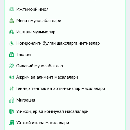
Ижтимоий ҳимоя
Меҳнат муносабатлари
Ишдаги муаммолар
Ногиронлиги бўлган шахсларга имтиёзлар
Таълим
Оилавий муносабатлар
Ажрим ва алимент масалалари
Гендер тенглик ва хотин-қизлар масалалари
Миграция
Уй-жой, ер ва коммунал масалалари
Уй-жой ижара масалалари