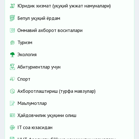
Юридик хизмат (ҳуқуқий ҳужжат намуналари)
Бепул ҳуқуқий ёрдам
Оммавий ахборот воситалари
Туризм
Экология
Абитуриентлар учун
Спорт
Ахборотлаштириш (турфа мавзулар)
Маълумотлар
Ҳайдовчилик ҳуқуқини олиш
IT соҳа юзасидан