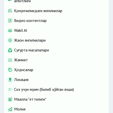
агентлиги
Қонунчиликдаги янгиликлар
Видео контентлар
Wakil AI
Жаҳон янгиликлари
Cуғурта масалалари
Жамият
Ҳодисалар
Локация
Сиз учун муҳим (билиб қўйган яхши)
Маҳалла "еттилиги"
Молия