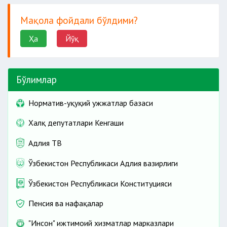
БҲМнинг 10 бараваригача. Бунда:
Мақола фойдали бўлдими?
Ҳа
Йўқ
Бўлимлар
Норматив-ҳуқуқий ҳужжатлар базаси
Халқ депутатлари Кенгаши
Адлия ТВ
Ўзбекистон Республикаси Адлия вазирлиги
Ўзбекистон Республикаси Конституцияси
Пенсия ва нафақалар
"Инсон" ижтимоий хизматлар марказлари