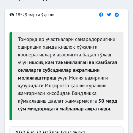
18529 марта ўқилди
Томорқа ер участкалари самарадорлигини
оширишни ҳамда қишлоқ хўжалиги
кооперативлари аъзолигига бадал тўлаш
учун
ишсиз, кам таъминланган ва камбағал
оилаларга субсидиялар ажратишни
молиялаштириш
учун Молия вазирлиги
ҳузуридаги Инқирозга қарши курашиш
жамғармаси ҳисобидан Бандликка
кўмаклашиш давлат жамғармасига
50 млрд
сўм миқдоридаги маблағлар ажратилди.
2020 йил 20 майдан Бандликка