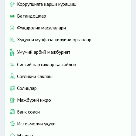
Коррупцияга қарши курашиш
Ватандошлар
Фуқаролик масалалари
Ҳуқуқни муҳофаза қилувчи органлар
Умумий ҳарбий мажбурият
Сиёсий партиялар ва сайлов
Соғлиқни сақлаш
Солиқлар
Мажбурий ижро
Банк соҳаси
Истеъмолчи ҳуқуқи
Маҳалла