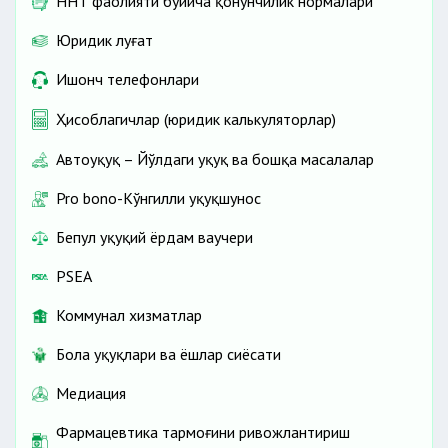
ННТ фаолияти бўйича қонунчилик нормалари
Юридик луғат
Ишонч телефонлари
Ҳисоблагичлар (юридик калькуляторлар)
Автоҳуқуқ – Йўлдаги ҳуқуқ ва бошқа масалалар
Pro bono-Кўнгилли ҳуқуқшунос
Бепул ҳуқуқий ёрдам ваучери
PSEA
Коммунал хизматлар
Бола ҳуқуқлари ва ёшлар сиёсати
Медиация
Фармацевтика тармоғини ривожлантириш