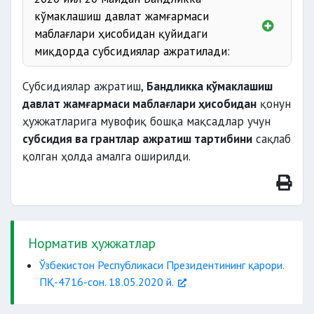
кўмаклашиш давлат жамғармаси
маблағлари ҳисобидан қуйидаги
миқдорда субсидиялар ажратилади:
аҳоли бандлигига кўмаклашиш маркази,
Субсидиялар ажратиш,
Бандликка кўмаклашиш
етказиб берувчи ташкилотлар ва томорқа
давлат жамғармаси маблағлари ҳисобидан
қонун
ер эгалари ўртасида тузилган уч томонлама
ҳужжатларига мувофиқ бошқа мақсадлар учун
шартномалар асосида:
субсидия ва грантлар ажратиш тартибини
сақлаб
қолган ҳолда амалга оширилди.
Норматив ҳужжатлар
Ўзбекистон Республикаси Президентининг қарори.
ПҚ-4716-сон. 18.05.2020 й.
қишлоқ хужалиги кооперативлари устав
фондига улуш сифатида киритиши учун -