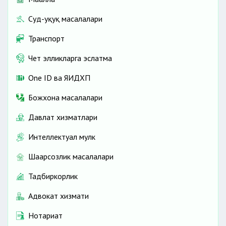
Суд-ҳуқуқ масалалари
Транспорт
Чет элликларга эслатма
One ID ва ЯИДХП
Божхона масалалари
Давлат хизматлари
Интеллектуал мулк
Шаҳарсозлик масалалари
Тадбиркорлик
Адвокат хизмати
Нотариат