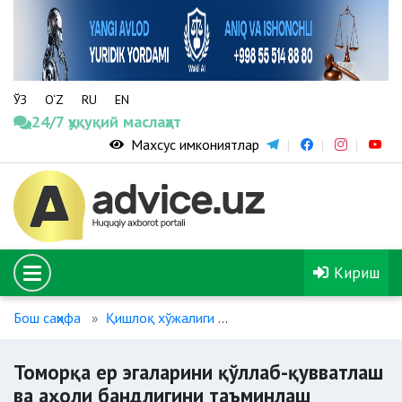
ЎЗ
O‘Z
RU
EN
24/7 ҳуқуқий маслаҳат
Махсус имкониятлар
Кириш
Бош саҳифа
Қишлоқ хўжалиги
Томорқа ер эгаларини қў
Томорқа ер эгаларини қўллаб-қувватлаш
ва аҳоли бандлигини таъминлаш