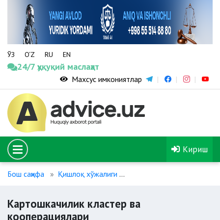
ЎЗ
O‘Z
RU
EN
24/7 ҳуқуқий маслаҳат
Махсус имкониятлар
Кириш
Бош саҳифа
Қишлоқ хўжалиги
Картошкачилик кластер в
Картошкачилик кластер ва
кооперациялари