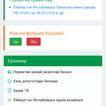
Ўзбекистон Республикаси Президентининг қарори.
ПҚ-4704-сон. 06.05.2020 й.
Мақола фойдали бўлдими?
Ҳа
Йўқ
Бўлимлар
Норматив-ҳуқуқий ҳужжатлар базаси
Халқ депутатлари Кенгаши
Адлия ТВ
Ўзбекистон Республикаси Адлия вазирлиги