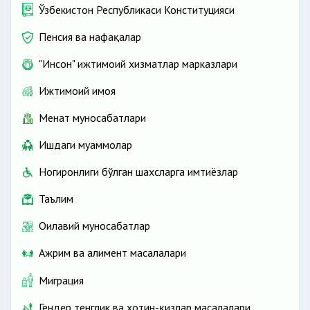
Ўзбекистон Республикаси Конституцияси
Пенсия ва нафақалар
"Инсон" ижтимоий хизматлар марказлари
Ижтимоий ҳимоя
Меҳнат муносабатлари
Ишдаги муаммолар
Ногиронлиги бўлган шахсларга имтиёзлар
Таълим
Оилавий муносабатлар
Ажрим ва алимент масалалари
Миграция
Гендер тенглик ва хотин-қизлар масалалари