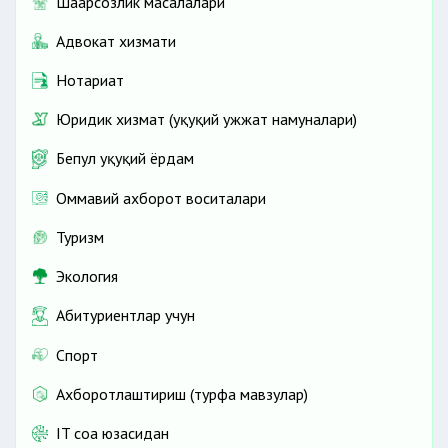
Шаҳарсозлик масалалари
Адвокат хизмати
Нотариат
Юридик хизмат (ҳуқуқий ҳужжат намуналари)
Бепул ҳуқуқий ёрдам
Оммавий ахборот воситалари
Туризм
Экология
Абитуриентлар учун
Спорт
Ахборотлаштириш (турфа мавзулар)
IT соҳа юзасидан