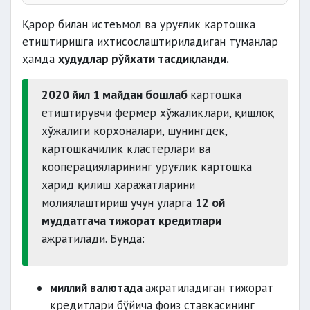
Қарор билан истеъмол ва уруғлик картошка
етиштиришга ихтисослаштириладиган туманлар
ҳамда
ҳудудлар рўйхати тасдиқланди.
қўшилган қиймат занжирини
яратиш
2020 йил 1 майдан бошлаб
картошка
супер элита ва элита
етиштирувчи фермер хўжаликлари, қишлоқ
авлодларини
хўжалиги корхоналари, шунингдек,
картошкачилик кластерлари ва
кооперацияларининг уруғлик картошка
харид қилиш харажатларини
молиялаштириш учун уларга
12 ой
экспортини кенгайтириш
муддатгача тижорат кредитлари
камида 50 фоизида
ажратилади. Бунда:
миллий валютада
ажратиладиган тижорат
уруғлик картошкани
кредитлари бўйича фоиз ставкасининг