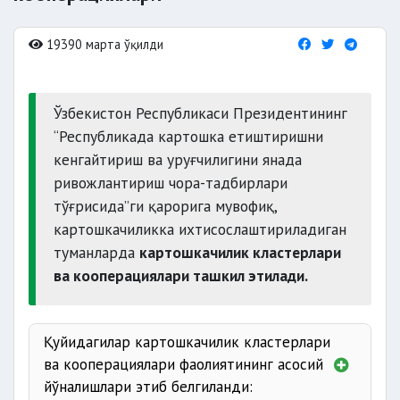
19390 марта ўқилди
Ўзбекистон Республикаси Президентининг
“Республикада картошка етиштиришни
кенгайтириш ва уруғчилигини янада
ривожлантириш чора-тадбирлари
тўғрисида”ги қарорига мувофиқ,
картошкачиликка ихтисослаштириладиган
туманларда
картошкачилик кластерлари
ва кооперациялари ташкил этилади.
Қуйидагилар картошкачилик кластерлари
ва кооперациялари фаолиятининг асосий
йўналишлари этиб белгиланди: