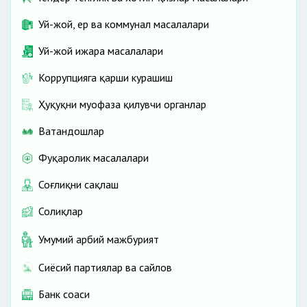
Уй-жой, ер ва коммунал масалалари
Уй-жой ижара масалалари
Коррупцияга қарши курашиш
Ҳуқуқни муҳофаза қилувчи органлар
Ватандошлар
Фуқаролик масалалари
Соғлиқни сақлаш
Солиқлар
Умумий ҳарбий мажбурият
Сиёсий партиялар ва сайлов
Банк соҳаси