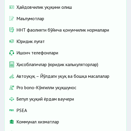
Ҳайдовчилик ҳуқуқини олиш
Маълумотлар
ННТ фаолияти бўйича қонунчилик нормалари
Юридик луғат
Ишонч телефонлари
Ҳисоблагичлар (юридик калькуляторлар)
Автоҳуқуқ – Йўлдаги ҳуқуқ ва бошқа масалалар
Pro bono-Кўнгилли ҳуқуқшунос
Бепул ҳуқуқий ёрдам ваучери
PSEA
Коммунал хизматлар