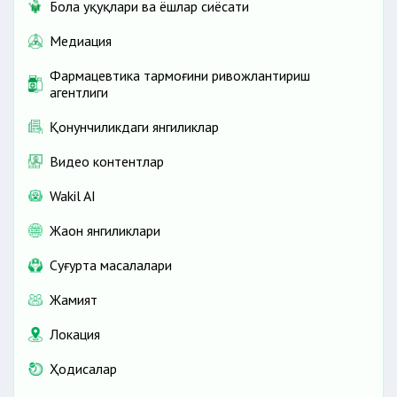
Бола ҳуқуқлари ва ёшлар сиёсати
Медиация
Фармацевтика тармоғини ривожлантириш
агентлиги
Қонунчиликдаги янгиликлар
Видео контентлар
Wakil AI
Жаҳон янгиликлари
Cуғурта масалалари
Жамият
Локация
Ҳодисалар