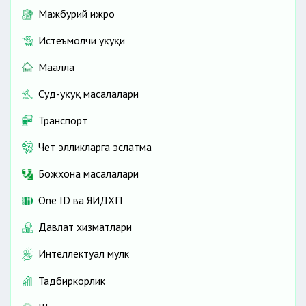
Мажбурий ижро
Истеъмолчи ҳуқуқи
Маҳалла
Суд-ҳуқуқ масалалари
Транспорт
Чет элликларга эслатма
Божхона масалалари
One ID ва ЯИДХП
Давлат хизматлари
Интеллектуал мулк
Тадбиркорлик