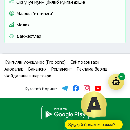
Сиз учун муҳим (билиб қўйган яхши)
Маҳалла "еттилиги"
Молия
Дайжестлар
Кўнгилли ҳуқуқшунос (Pro bono)
Сайт харитаси
Алоқалар
Вакансия
Регламент
Реклама бериш
Фойдаланиш шартлари
24/7
Кузатиб боринг:
Ҳуқуқий ёрдам керакми?