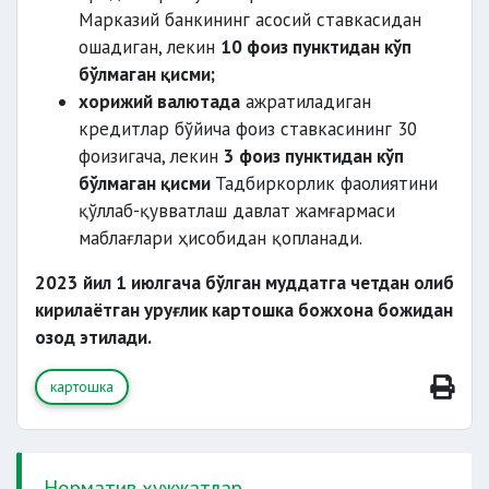
Марказий банкининг асосий ставкасидан
ошадиган, лекин
10 фоиз пунктидан кўп
бўлмаган қисми;
илм-
хорижий валютада
ажратиладиган
фан ютуқларини жорий этиш
кредитлар бўйича фоиз ставкасининг 30
фоизигача, лекин
3 фоиз пунктидан кўп
бўлмаган қисми
Тадбиркорлик фаолиятини
қўллаб-қувватлаш давлат жамғармаси
маблағлари ҳисобидан қопланади.
2023 йил 1 июлгача бўлган муддатга четдан олиб
кирилаётган уруғлик картошка божхона божидан
озод этилади.
картошка
Норматив ҳужжатлар