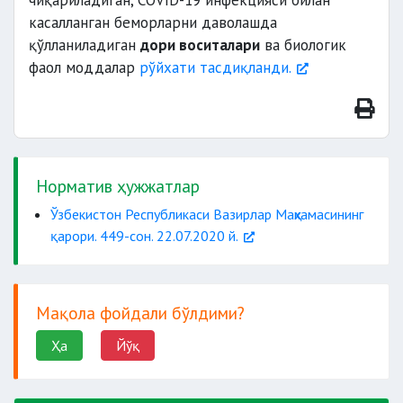
чиқариладиган, COVID-19 инфекцияси билан
касалланган беморларни даволашда
қўлланиладиган
дори воситалари
ва биологик
фаол моддалар
рўйхати тасдиқланди.
Норматив ҳужжатлар
Ўзбекистон Республикаси Вазирлар Маҳкамасининг
қарори. 449-сон. 22.07.2020 й.
Мақола фойдали бўлдими?
Ҳа
Йўқ