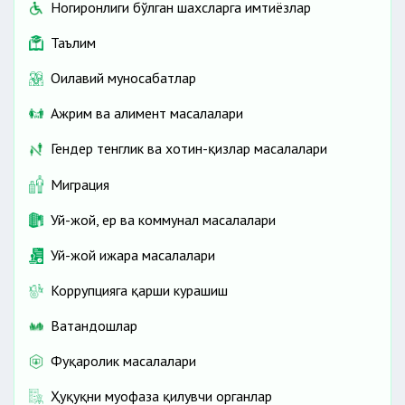
Ногиронлиги бўлган шахсларга имтиёзлар
Таълим
Оилавий муносабатлар
Ажрим ва алимент масалалари
Гендер тенглик ва хотин-қизлар масалалари
Миграция
Уй-жой, ер ва коммунал масалалари
Уй-жой ижара масалалари
Коррупцияга қарши курашиш
Ватандошлар
Фуқаролик масалалари
Ҳуқуқни муҳофаза қилувчи органлар