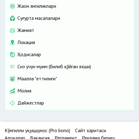
Жаҳон янгиликлари
Cуғурта масалалари
Жамият
Локация
Ҳодисалар
Сиз учун муҳим (билиб қўйган яхши)
Маҳалла "еттилиги"
Молия
Дайжестлар
Кўнгилли ҳуқуқшунос (Pro bono)
Сайт харитаси
Алоқалар
Вакансия
Регламент
Реклама бериш