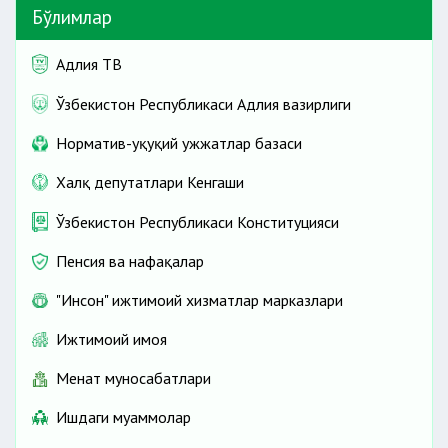
Бўлимлар
Адлия ТВ
Ўзбекистон Республикаси Адлия вазирлиги
Норматив-ҳуқуқий ҳужжатлар базаси
Халқ депутатлари Кенгаши
Ўзбекистон Республикаси Конституцияси
Пенсия ва нафақалар
"Инсон" ижтимоий хизматлар марказлари
Ижтимоий ҳимоя
Меҳнат муносабатлари
Ишдаги муаммолар