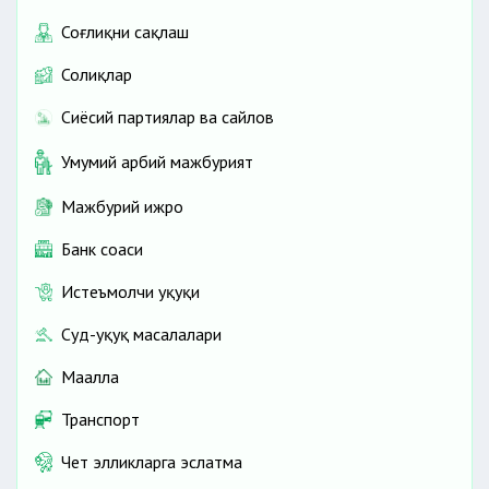
Соғлиқни сақлаш
Солиқлар
Сиёсий партиялар ва сайлов
Умумий ҳарбий мажбурият
Мажбурий ижро
Банк соҳаси
Истеъмолчи ҳуқуқи
Суд-ҳуқуқ масалалари
Маҳалла
Транспорт
Чет элликларга эслатма