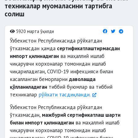
техникалар муомаласини тартибга
солиш
5920 марта ўқилди
Ўзбекистон Республикасида рўйхатдан
ўтказмасдан ҳамда
сертификатлаштирмасдан
импорт қилинадиган
ва маҳаллий ишлаб
чиқарувчи корхоналар томонидан ишлаб
чиқариладиган, COVID-19 инфекцияси билан
касалланган беморларни
даволашда
қўлланиладиган
тиббий буюмлар ва тиббий
техникалар
рўйхати тасдиқланди.
Ўзбекистон Республикасида рўйхатдан
ўтказмасдан,
мажбурий сертификатлаш шарти
билан импорт қилинадиган
ва маҳаллий ишлаб
чиқарувчи корхоналар томонидан ишлаб