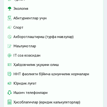
Экология
Абитуриентлар учун
Спорт
Ахборотлаштириш (турфа мавзулар)
Маълумотлар
IT соҳа юзасидан
Ҳайдовчилик ҳуқуқини олиш
ННТ фаолияти бўйича қонунчилик нормалари
Юридик луғат
Ишонч телефонлари
Ҳисоблагичлар (юридик калькуляторлар)