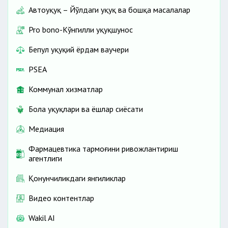
Автоҳуқуқ – Йўлдаги ҳуқуқ ва бошқа масалалар
Pro bono-Кўнгилли ҳуқуқшунос
Бепул ҳуқуқий ёрдам ваучери
PSEA
Коммунал хизматлар
Бола ҳуқуқлари ва ёшлар сиёсати
Медиация
Фармацевтика тармоғини ривожлантириш
агентлиги
Қонунчиликдаги янгиликлар
Видео контентлар
Wakil AI