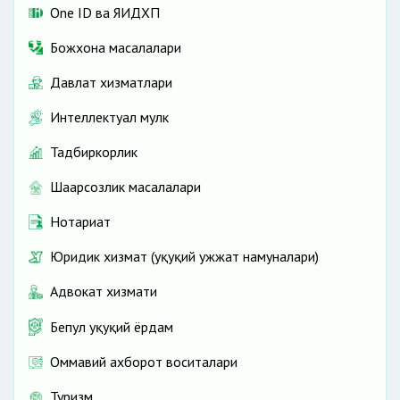
One ID ва ЯИДХП
Божхона масалалари
Давлат хизматлари
Интеллектуал мулк
Тадбиркорлик
Шаҳарсозлик масалалари
Нотариат
Юридик хизмат (ҳуқуқий ҳужжат намуналари)
Адвокат хизмати
Бепул ҳуқуқий ёрдам
Оммавий ахборот воситалари
Туризм