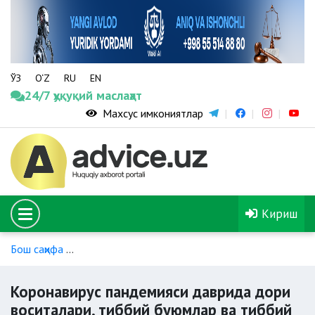
ЎЗ
O‘Z
RU
EN
24/7 ҳуқуқий маслаҳат
Махсус имкониятлар
Кириш
Бош саҳифа
Коронавирус пандемиясига оид норматив-ҳуқуқ
Коронавирус пандемияси даврида дори
воситалари, тиббий буюмлар ва тиббий