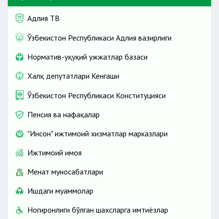
Адлия ТВ
Ўзбекистон Республикаси Адлия вазирлиги
Норматив-ҳуқуқий ҳужжатлар базаси
Халқ депутатлари Кенгаши
Ўзбекистон Республикаси Конституцияси
Пенсия ва нафақалар
"Инсон" ижтимоий хизматлар марказлари
Ижтимоий ҳимоя
Меҳнат муносабатлари
Ишдаги муаммолар
Ногиронлиги бўлган шахсларга имтиёзлар