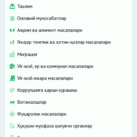
Таълим
Оилавий муносабатлар
Ажрим ва алимент масалалари
Гендер тенглик ва хотин-қизлар масалалари
Миграция
Уй-жой, ер ва коммунал масалалари
Уй-жой ижара масалалари
Коррупцияга қарши курашиш
Ватандошлар
Фуқаролик масалалари
Ҳуқуқни муҳофаза қилувчи органлар