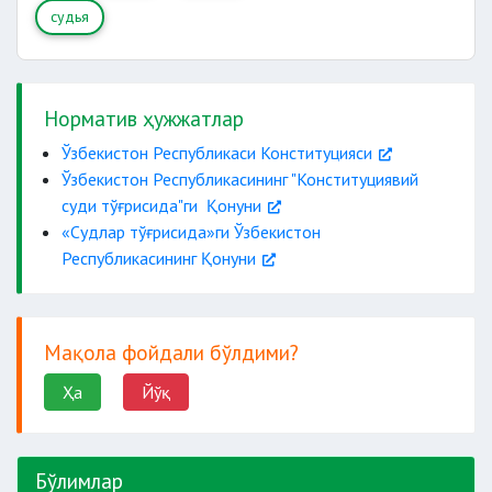
судья
Норматив ҳужжатлар
Ўзбекистон Республикаси Конституцияси
Ўзбекистон Республикасининг "Конституциявий
суди тўғрисида"ги Қонуни
«Судлар тўғрисида»ги Ўзбекистон
Республикасининг Қонуни
Мақола фойдали бўлдими?
Ҳа
Йўқ
Бўлимлар