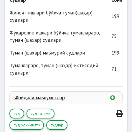
Судлар
Сони
судлари
Жиноят ишлари бўйича туман(шаҳар)
судлари
199
судлари
судлари
Фуқаролик ишлари бўйича туманлараро,
75
судлари
туман (шаҳар) судлари
Туман (шахар) маъмурий судлари
199
Туманлараро, туман (шаҳар) иқтисодий
71
судлари
Фойдали маълумотлар
суд
суд тизими
суд ҳокимияти
судлар