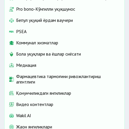
Pro bono-Кўнгилли ҳуқуқшунос
Бепул ҳуқуқий ёрдам ваучери
PSEA
Коммунал хизматлар
Бола ҳуқуқлари ва ёшлар сиёсати
Медиация
Фармацевтика тармоғини ривожлантириш
агентлиги
Қонунчиликдаги янгиликлар
Видео контентлар
Wakil AI
Жаҳон янгиликлари