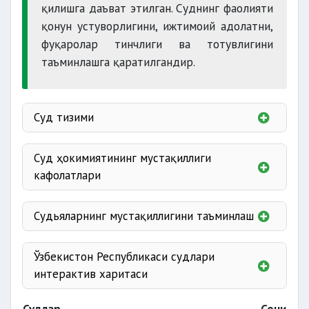
қилишга даъват этилган. Суднинг фаолияти
қонун устуворлигини, ижтимоий адолатни,
фуқаролар тинчлиги ва тотувлигини
таъминлашга қаратилгандир.
Суд тизими
суди
Суд ҳокимиятининг мустақиллиги
суди
кафолатлари
Судьяларнинг мустақиллигини таъминлаш
судлари
Ўзбекистон Республикаси судлари
интерактив харитаси
суди