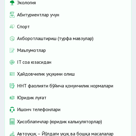
Экология
Абитуриентлар учун
Спорт
Ахборотлаштириш (турфа мавзулар)
Маълумотлар
IT соҳа юзасидан
Ҳайдовчилик ҳуқуқини олиш
ННТ фаолияти бўйича қонунчилик нормалари
Юридик луғат
Ишонч телефонлари
Ҳисоблагичлар (юридик калькуляторлар)
Автоҳуқуқ – Йўлдаги ҳуқуқ ва бошқа масалалар