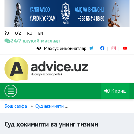
ЎЗ
O‘Z
RU
EN
24/7 ҳуқуқий маслаҳат
Махсус имкониятлар
Кириш
Бош саҳифа
Суд ҳокимияти
Суд ҳокимияти ва унинг тизим
Суд ҳокимияти ва унинг тизими