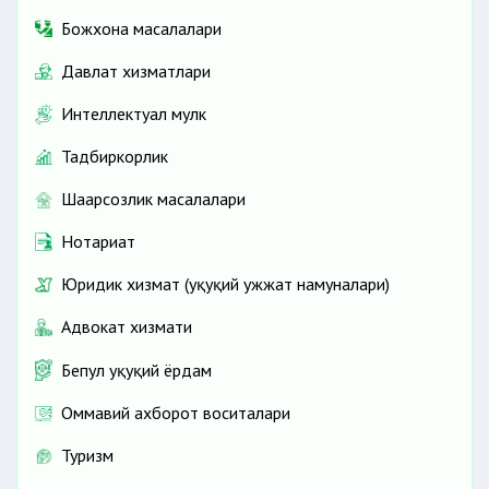
Божхона масалалари
Давлат хизматлари
Интеллектуал мулк
Тадбиркорлик
Шаҳарсозлик масалалари
Нотариат
Юридик хизмат (ҳуқуқий ҳужжат намуналари)
Адвокат хизмати
Бепул ҳуқуқий ёрдам
Оммавий ахборот воситалари
Туризм