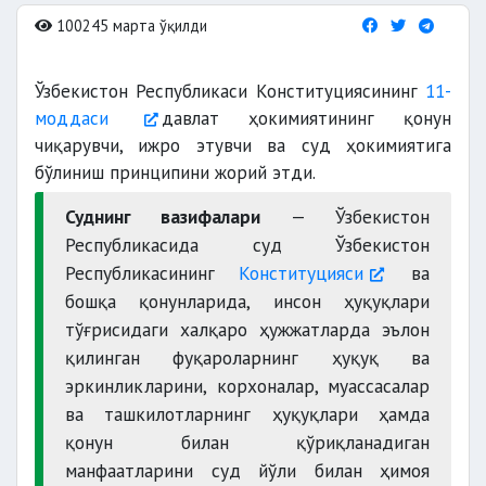
100245 марта ўқилди
Ўзбекистон Республикаси Конституциясининг
11-
моддаси
давлат ҳокимиятининг қонун
чиқарувчи, ижро этувчи ва суд ҳокимиятига
бўлиниш принципини жорий этди.
Суднинг вазифалари
— Ўзбекистон
Республикасида суд Ўзбекистон
Республикасининг
Конституцияси
ва
бошқа қонунларида, инсон ҳуқуқлари
тўғрисидаги халқаро ҳужжатларда эълон
қилинган фуқароларнинг ҳуқуқ ва
эркинликларини, корхоналар, муассасалар
ва ташкилотларнинг ҳуқуқлари ҳамда
қонун билан қўриқланадиган
манфаатларини суд йўли билан ҳимоя