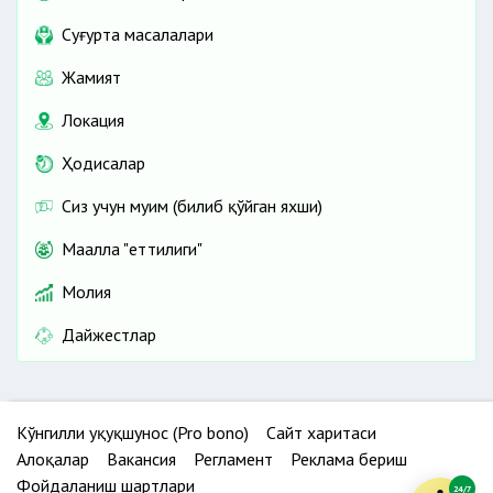
Cуғурта масалалари
Жамият
Локация
Ҳодисалар
Сиз учун муҳим (билиб қўйган яхши)
Маҳалла "еттилиги"
Молия
Дайжестлар
Кўнгилли ҳуқуқшунос (Pro bono)
Сайт харитаси
Алоқалар
Вакансия
Регламент
Реклама бериш
Фойдаланиш шартлари
24/7