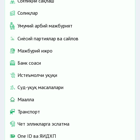
Соғлиқни сақлаш
Солиқлар
Умумий ҳарбий мажбурият
Сиёсий партиялар ва сайлов
Мажбурий ижро
Банк соҳаси
Истеъмолчи ҳуқуқи
Суд-ҳуқуқ масалалари
Маҳалла
Транспорт
Чет элликларга эслатма
One ID ва ЯИДХП