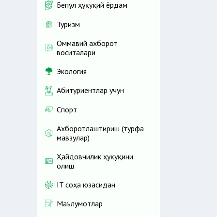
Бепул ҳуқуқий ёрдам
Туризм
Оммавий ахборот
воситалари
Экология
Абитуриентлар учун
Спорт
Ахборотлаштириш (турфа
мавзулар)
Ҳайдовчилик ҳуқуқини
олиш
IT соҳа юзасидан
Маълумотлар