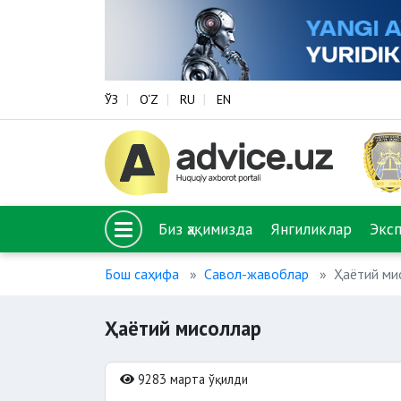
ЎЗ
O‘Z
RU
EN
Биз ҳақимизда
Янгиликлар
Экс
Бош саҳифа
Савол-жавоблар
Ҳаётий ми
Ҳаётий мисоллар
9283 марта ўқилди