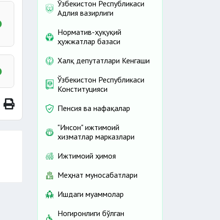
Ўзбекистон Республикаси
Адлия вазирлиги
Норматив-ҳуқуқий
ҳужжатлар базаси
Халқ депутатлари Кенгаши
Ўзбекистон Республикаси
Конституцияси
Пенсия ва нафақалар
"Инсон" ижтимоий
хизматлар марказлари
Ижтимоий ҳимоя
Меҳнат муносабатлари
Ишдаги муаммолар
Ногиронлиги бўлган