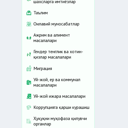
шахсларга имтиёзлар
Таълим
Оилавий муносабатлар
Ажрим ва алимент
масалалари
Гендер тенглик ва хотин-
қизлар масалалари
Миграция
Уй-жой, ер ва коммунал
масалалари
Уй-жой ижара масалалари
Коррупцияга қарши курашиш
Ҳуқуқни муҳофаза қилувчи
органлар