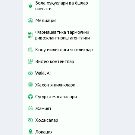
Бола ҳуқуқлари ва ёшлар
сиёсати
Медиация
Фармацевтика тармоғини
ривожлантириш агентлиги
Қонунчиликдаги янгиликлар
Видео контентлар
Wakil AI
Жаҳон янгиликлари
Cуғурта масалалари
Жамият
Ҳодисалар
Локация