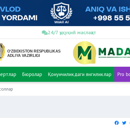
24/7 ҳуқуқий маслаҳат
пертлар
Бюролар
Қонунчиликдаги янгиликлар
Pro b
соллар