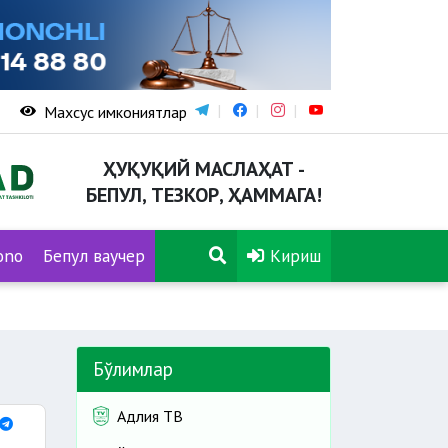
Махсус имкониятлар
ҲУҚУҚИЙ МАСЛАҲАТ -
БЕПУЛ, ТЕЗКОР, ҲАММАГА!
ono
Бепул ваучер
Кириш
Бўлимлар
Адлия ТВ