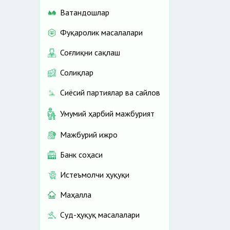
Ватандошлар
Фуқаролик масалалари
Соғлиқни сақлаш
Солиқлар
Сиёсий партиялар ва сайлов
Умумий ҳарбий мажбурият
Мажбурий ижро
Банк соҳаси
Истеъмолчи ҳуқуқи
Маҳалла
Суд-ҳуқуқ масалалари