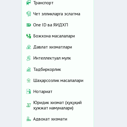
Транспорт
Чет элликларга эслатма
One ID ва ЯИДХП
Божхона масалалари
Давлат хизматлари
Интеллектуал мулк
Тадбиркорлик
Шаҳарсозлик масалалари
Нотариат
Юридик хизмат (ҳуқуқий
ҳужжат намуналари)
Адвокат хизмати