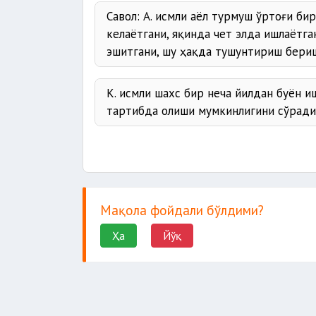
Савол: А. исмли аёл турмуш ўртоғи би
келаётгани, яқинда чет элда ишлаётг
эшитгани, шу ҳақда тушунтириш бери
К. исмли шахс бир неча йилдан буён и
тартибда олиши мумкинлигини сўради
Мақола фойдали бўлдими?
Ҳа
Йўқ