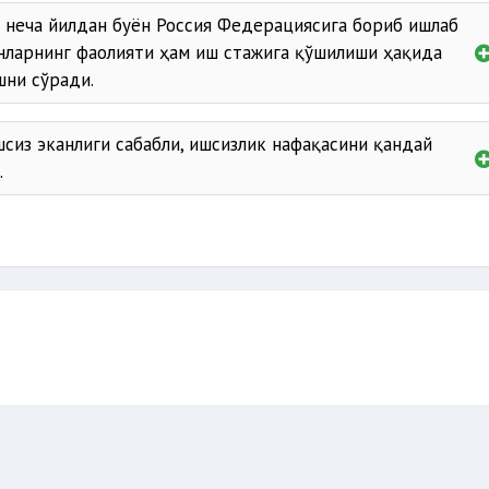
р неча йилдан буён Россия Федерациясига бориб ишлаб
анларнинг фаолияти ҳам иш стажига қўшилиши ҳақида
шни сўради.
шсиз эканлиги сабабли, ишсизлик нафақасини қандай
.