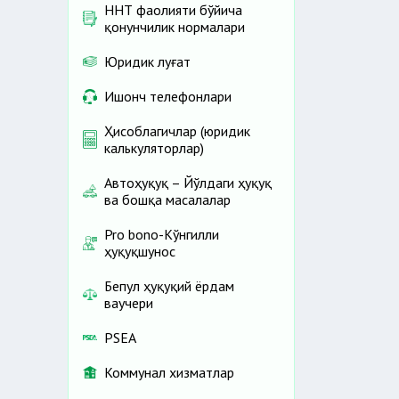
ННТ фаолияти бўйича
қонунчилик нормалари
Юридик луғат
Ишонч телефонлари
Ҳисоблагичлар (юридик
калькуляторлар)
Автоҳуқуқ – Йўлдаги ҳуқуқ
ва бошқа масалалар
Pro bono-Кўнгилли
ҳуқуқшунос
Бепул ҳуқуқий ёрдам
ваучери
PSEA
Коммунал хизматлар