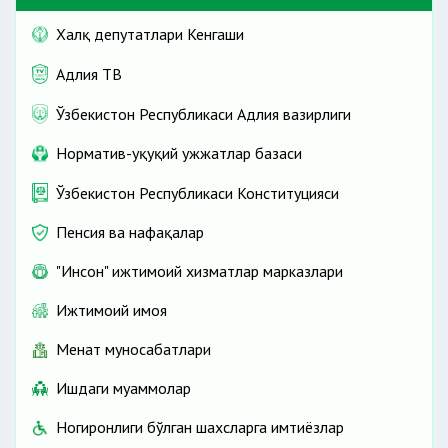
Халқ депутатлари Кенгаши
Адлия ТВ
Ўзбекистон Республикаси Адлия вазирлиги
Норматив-ҳуқуқий ҳужжатлар базаси
Ўзбекистон Республикаси Конституцияси
Пенсия ва нафақалар
"Инсон" ижтимоий хизматлар марказлари
Ижтимоий ҳимоя
Меҳнат муносабатлари
Ишдаги муаммолар
Ногиронлиги бўлган шахсларга имтиёзлар