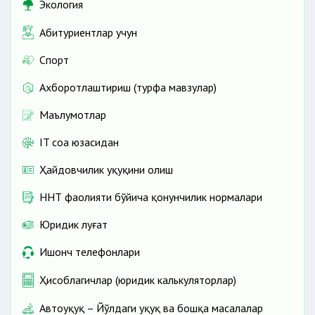
Экология
Абитуриентлар учун
Спорт
Ахборотлаштириш (турфа мавзулар)
Маълумотлар
IT соҳа юзасидан
Ҳайдовчилик ҳуқуқини олиш
ННТ фаолияти бўйича қонунчилик нормалари
Юридик луғат
Ишонч телефонлари
Ҳисоблагичлар (юридик калькуляторлар)
Автоҳуқуқ – Йўлдаги ҳуқуқ ва бошқа масалалар