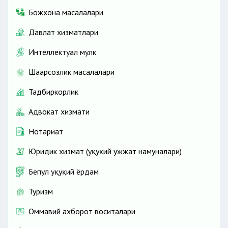
Божхона масалалари
Давлат хизматлари
Интеллектуал мулк
Шаҳарсозлик масалалари
Тадбиркорлик
Адвокат хизмати
Нотариат
Юридик хизмат (ҳуқуқий ҳужжат намуналари)
Бепул ҳуқуқий ёрдам
Туризм
Оммавий ахборот воситалари