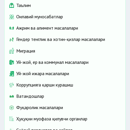
Таълим
Оилавий муносабатлар
Ажрим ва алимент масалалари
Гендер тенглик ва хотин-қизлар масалалари
Миграция
Уй-жой, ер ва коммунал масалалари
Уй-жой ижара масалалари
Коррупцияга қарши курашиш
Ватандошлар
Фуқаролик масалалари
Ҳуқуқни муҳофаза қилувчи органлар