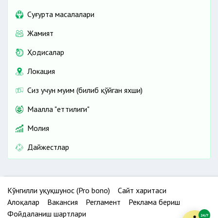
Cуғурта масалалари
Жамият
Ҳодисалар
Локация
Сиз учун муҳим (билиб қўйган яхши)
Маҳалла "еттилиги"
Молия
Дайжестлар
Кўнгилли ҳуқуқшунос (Pro bono)
Сайт харитаси
Алоқалар
Вакансия
Регламент
Реклама бериш
Фойдаланиш шартлари
24/7