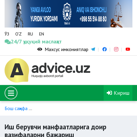
ЎЗ
O‘Z
RU
EN
24/7 ҳуқуқий маслаҳат
Махсус имкониятлар
Кириш
Бош саҳифа
Кафолатли тўловлар ва компенсация тўловлар
Иш берувчи манфаатларига доир
вазифаларни бажариш