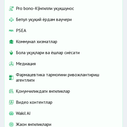
Pro bono-Кўнгилли ҳуқуқшунос
Бепул ҳуқуқий ёрдам ваучери
PSEA
Коммунал хизматлар
Бола ҳуқуқлари ва ёшлар сиёсати
Медиация
Фармацевтика тармоғини ривожлантириш
агентлиги
Қонунчиликдаги янгиликлар
Видео контентлар
Wakil AI
Жаҳон янгиликлари