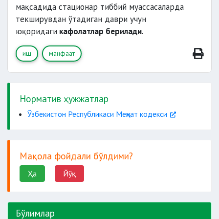
мақсадида стационар тиббий муассасаларда
текширувдан ўтадиган даври учун
юқоридаги
кафолатлар берилади
.
иш
манфаат
Норматив ҳужжатлар
Ўзбекистон Республикаси Меҳнат кодекси
Мақола фойдали бўлдими?
Ҳа
Йўқ
Бўлимлар