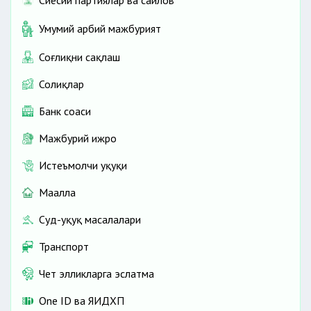
Сиёсий партиялар ва сайлов
Умумий ҳарбий мажбурият
Соғлиқни сақлаш
Солиқлар
Банк соҳаси
Мажбурий ижро
Истеъмолчи ҳуқуқи
Маҳалла
Суд-ҳуқуқ масалалари
Транспорт
Чет элликларга эслатма
One ID ва ЯИДХП