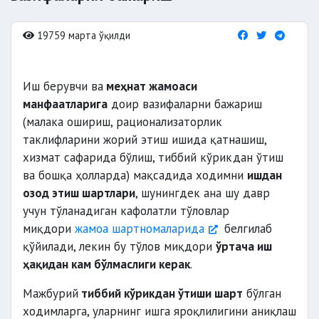
19759 марта ўқилди
Иш берувчи ва
меҳнат жамоаси
манфаатларига
доир вазифаларни бажариш
(малака ошириш, рационализаторлик
таклифларини жорий этиш ишида қатнашиш,
хизмат сафарида бўлиш, тиббий кўрикдан ўтиш
ва бошқа ҳолларда) мақсадида ходимни
ишдан
озод этиш шартлари
, шунингдек ана шу давр
учун тўланадиган кафолатли тўловлар
миқдори
жамоа шартномаларида
белгилаб
қўйилади, лекин бу тўлов миқдори
ўртача иш
ҳақидан кам бўлмаслиги керак
.
Мажбурий
тиббий кўрикдан ўтиши шарт
бўлган
ходимларга, уларнинг ишга яроқлилигини аниқлаш