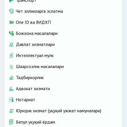
Чет элликларга эслатма
One ID ва ЯИДХП
Божхона масалалари
Давлат хизматлари
Интеллектуал мулк
Шаҳарсозлик масалалари
Тадбиркорлик
Адвокат хизмати
Нотариат
Юридик хизмат (ҳуқуқий ҳужжат намуналари)
Бепул ҳуқуқий ёрдам