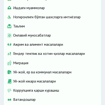
Ишдаги муаммолар
Ногиронлиги бўлган шахсларга имтиёзлар
Таълим
Оилавий муносабатлар
Ажрим ва алимент масалалари
Гендер тенглик ва хотин-қизлар масалалари
Миграция
Уй-жой, ер ва коммунал масалалари
Уй-жой ижара масалалари
Коррупцияга қарши курашиш
Ватандошлар