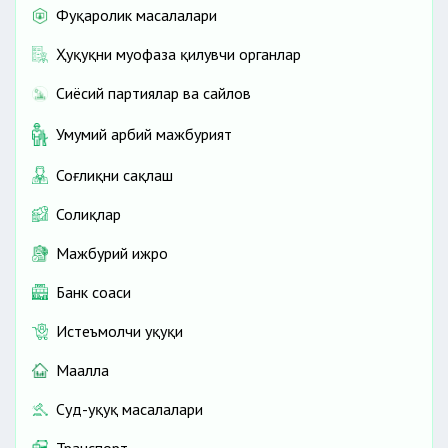
Фуқаролик масалалари
Ҳуқуқни муҳофаза қилувчи органлар
Сиёсий партиялар ва сайлов
Умумий ҳарбий мажбурият
Соғлиқни сақлаш
Солиқлар
Мажбурий ижро
Банк соҳаси
Истеъмолчи ҳуқуқи
Маҳалла
Суд-ҳуқуқ масалалари
Транспорт