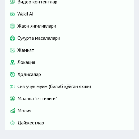
Видео контентлар
Wakil AI
Жаҳон янгиликлари
Cуғурта масалалари
Жамият
Локация
Ҳодисалар
Сиз учун муҳим (билиб қўйган яхши)
Маҳалла "еттилиги"
Молия
Дайжестлар