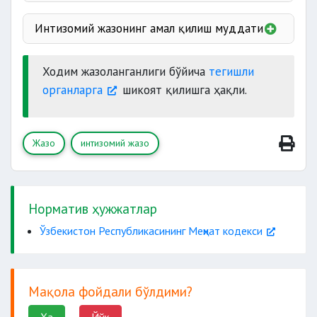
Интизомий жазонинг амал қилиш муддати
Ходим жазоланганлиги бўйича
тегишли
органларга
шикоят қилишга ҳақли.
Жазо
интизомий жазо
Норматив ҳужжатлар
Ўзбекистон Республикасининг Меҳнат кодекси
Мақола фойдали бўлдими?