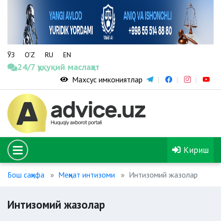
ЎЗ
O‘Z
RU
EN
24/7 ҳуқуқий маслаҳат
Махсус имкониятлар
Кириш
Бош саҳифа
Меҳнат интизоми
Интизомий жазолар
Интизомий жазолар