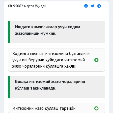
95062 марта ўқилди
Ишдаги камчиликлар учун ходим
жазоланиши мумкин.
Ходимга меҳнат интизомини бузганлиги
учун иш берувчи қуйидаги интизомий
жазо чораларини қўллашга ҳақли:
30 фоизидан
Бошқа интизомий жазо чораларини
ортиқ бўлмаган
қўллаш тақиқланади.
50 фоизигача жарима
Интизомий жазо қўллаш тартиби
бекор қилиш