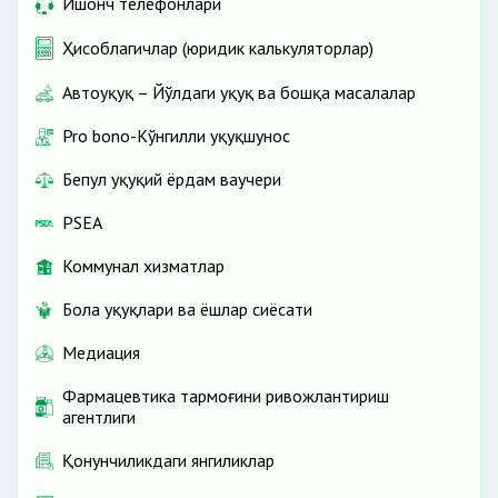
Ишонч телефонлари
Ҳисоблагичлар (юридик калькуляторлар)
Автоҳуқуқ – Йўлдаги ҳуқуқ ва бошқа масалалар
Pro bono-Кўнгилли ҳуқуқшунос
Бепул ҳуқуқий ёрдам ваучери
PSEA
Коммунал хизматлар
Бола ҳуқуқлари ва ёшлар сиёсати
Медиация
Фармацевтика тармоғини ривожлантириш
агентлиги
Қонунчиликдаги янгиликлар