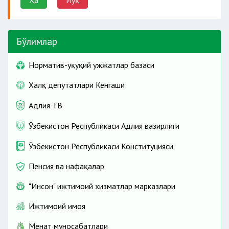
Ҳа
Йўқ
Бўлимлар
Норматив-ҳуқуқий ҳужжатлар базаси
Халқ депутатлари Кенгаши
тилхат олинади
Адлия ТВ
Ўзбекистон Республикаси Адлия вазирлиги
Ўзбекистон Республикаси Конституцияси
Пенсия ва нафақалар
"Инсон" ижтимоий хизматлар марказлари
Ижтимоий ҳимоя
Меҳнат муносабатлари