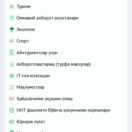
Туризм
Оммавий ахборот воситалари
Экология
Спорт
Абитуриентлар учун
Ахборотлаштириш (турфа мавзулар)
IT соҳа юзасидан
Маълумотлар
Ҳайдовчилик ҳуқуқини олиш
ННТ фаолияти бўйича қонунчилик нормалари
Юридик луғат