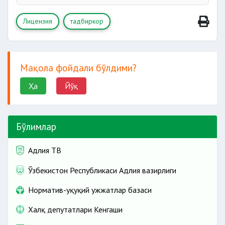
Лицензия
тадбиркор
Мақола фойдали бўлдими?
Ҳа
Йўқ
Бўлимлар
Адлия ТВ
Ўзбекистон Республикаси Адлия вазирлиги
Норматив-ҳуқуқий ҳужжатлар базаси
Халқ депутатлари Кенгаши