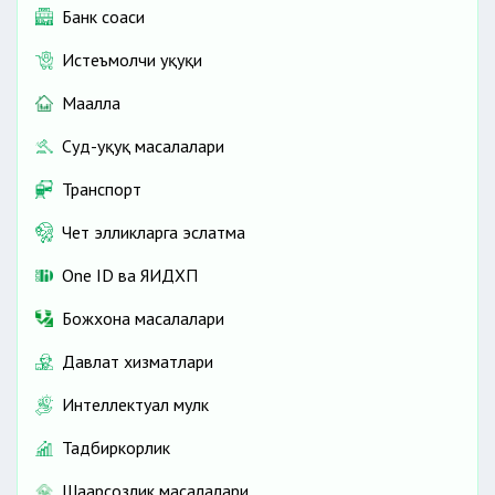
Банк соҳаси
Истеъмолчи ҳуқуқи
Маҳалла
Суд-ҳуқуқ масалалари
Транспорт
Чет элликларга эслатма
One ID ва ЯИДХП
Божхона масалалари
Давлат хизматлари
Интеллектуал мулк
Тадбиркорлик
Шаҳарсозлик масалалари