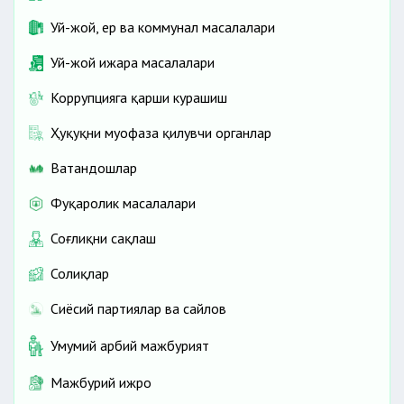
Уй-жой, ер ва коммунал масалалари
Уй-жой ижара масалалари
Коррупцияга қарши курашиш
Ҳуқуқни муҳофаза қилувчи органлар
Ватандошлар
Фуқаролик масалалари
Соғлиқни сақлаш
Солиқлар
Сиёсий партиялар ва сайлов
Умумий ҳарбий мажбурият
Мажбурий ижро