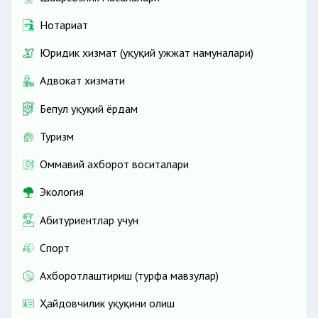
Нотариат
Юридик хизмат (ҳуқуқий ҳужжат намуналари)
Адвокат хизмати
Бепул ҳуқуқий ёрдам
Туризм
Оммавий ахборот воситалари
Экология
Абитуриентлар учун
Спорт
Ахборотлаштириш (турфа мавзулар)
Ҳайдовчилик ҳуқуқини олиш