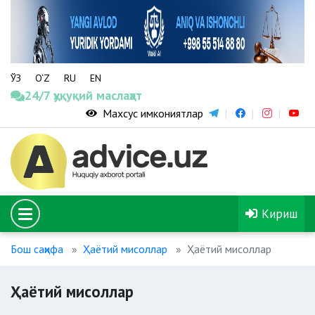
ЎЗ
O‘Z
RU
EN
24/7 ҳуқуқий маслаҳат
Махсус имкониятлар
Кириш
Бош саҳифа
Ҳаётий мисоллар
Ҳаётий мисоллар
Ҳаётий мисоллар