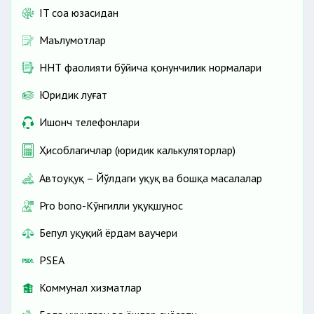
IT соҳа юзасидан
Маълумотлар
ННТ фаолияти бўйича қонунчилик нормалари
Юридик луғат
Ишонч телефонлари
Ҳисоблагичлар (юридик калькуляторлар)
Автоҳуқуқ – Йўлдаги ҳуқуқ ва бошқа масалалар
Pro bono-Кўнгилли ҳуқуқшунос
Бепул ҳуқуқий ёрдам ваучери
PSEA
Коммунал хизматлар