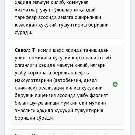
ҳақида маълум қилиб, коммунал
хизматлар учун тўловларни қандай
тарифлар асосида амалга оширилиши
юзасидан ҳуқуқий тушунтириш беришни
сўради.
Савол:
Ф. исмли шахс яқинда танишидан
унинг номидаги хусусий корхонани сотиб
олганлиги ҳақида маълум қилиб, илгари
ушбу корхонага берилган нефть
маҳсулотларини (автобензин, дизел
ёнилғиси) реализация қилиш ҳуқуқини
берувчи лицензия асосида ушбу фаолият
билан шуғулланиши мумкин ёки мумкин
эмаслиги ҳақида ҳуқуқий тушунтириш
беришни сўради.