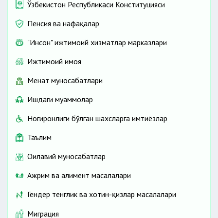
Ўзбекистон Республикаси Конституцияси
Пенсия ва нафақалар
"Инсон" ижтимоий хизматлар марказлари
Ижтимоий ҳимоя
Меҳнат муносабатлари
Ишдаги муаммолар
Ногиронлиги бўлган шахсларга имтиёзлар
Таълим
Оилавий муносабатлар
Ажрим ва алимент масалалари
Гендер тенглик ва хотин-қизлар масалалари
Миграция