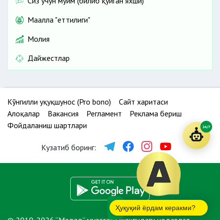
Сиз учун муҳим (билиб қўйган яхши)
Маҳалла "еттилиги"
Молия
Дайжестлар
Кўнгилли ҳуқуқшунос (Pro bono)
Сайт харитаси
Алоқалар
Вакансия
Регламент
Реклама бериш
Фойдаланиш шартлари
24/7
Кузатиб боринг:
Ҳуқуқий ёрдам керакми?