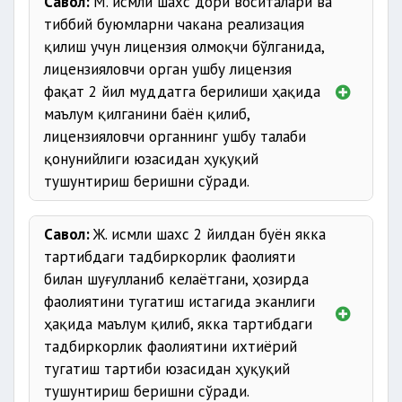
Савол:
М. исмли шахс дори воситалари ва
тиббий буюмларни чакана реализация
қилиш учун лицензия олмоқчи бўлганида,
лицензияловчи орган ушбу лицензия
фақат 2 йил муддатга берилиши ҳақида
маълум қилганини баён қилиб,
лицензияловчи органнинг ушбу талаби
қонунийлиги юзасидан ҳуқуқий
тушунтириш беришни сўради.
Савол:
Ж. исмли шахс 2 йилдан буён якка
тартибдаги тадбиркорлик фаолияти
билан шуғулланиб келаётгани, ҳозирда
фаолиятини тугатиш истагида эканлиги
ҳақида маълум қилиб, якка тартибдаги
тадбиркорлик фаолиятини ихтиёрий
тугатиш тартиби юзасидан ҳуқуқий
тушунтириш беришни сўради.