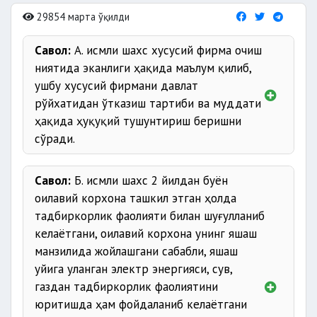
29854 марта ўқилди
Савол:
А. исмли шахс хусусий фирма очиш
ниятида эканлиги ҳақида маълум қилиб,
ушбу хусусий фирмани давлат
рўйхатидан ўтказиш тартиби ва муддати
ҳақида ҳуқуқий тушунтириш беришни
сўради.
Савол:
Б. исмли шахс 2 йилдан буён
оилавий корхона ташкил этган ҳолда
тадбиркорлик фаолияти билан шуғулланиб
келаётгани, оилавий корхона унинг яшаш
манзилида жойлашгани сабабли, яшаш
уйига уланган электр энергияси, сув,
газдан тадбиркорлик фаолиятини
юритишда ҳам фойдаланиб келаётгани