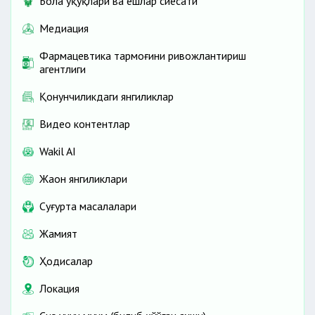
Бола ҳуқуқлари ва ёшлар сиёсати
Медиация
Фармацевтика тармоғини ривожлантириш
агентлиги
Қонунчиликдаги янгиликлар
Видео контентлар
Wakil AI
Жаҳон янгиликлари
Cуғурта масалалари
Жамият
Ҳодисалар
Локация